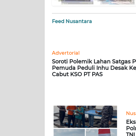
BARAT
WN
Feed Nusantara
RIAU
WN
SERAMBI
Advertorial
Soroti Polemik Lahan Satgas 
WN
Pemuda Peduli Inhu Desak Kej
JAMBI
Cabut KSO PT PAS
WN
SULTRA
WN
Nus
NTB
Eks
Pol
WN
TNI