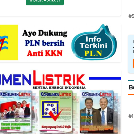
#
B
#1