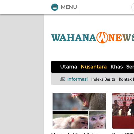
MENU
WAHANA
Tutup
TV
UTAMA
NUSANTARA
Utama
Nusantara
Khas
Ser
KHAS
Informasi
Indeks Berita
Kontak 
SERBA-
SERBI
HUKRIM