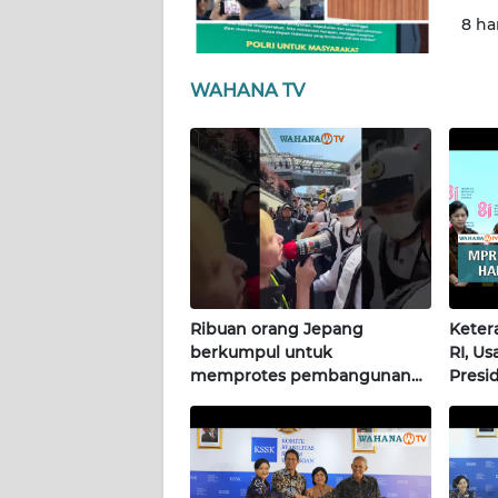
8 ha
WN
KALTENG
WAHANA TV
WN
KALTARA
WN
KALSEL
WN
KALTIM
Ribuan orang Jepang
Keter
berkumpul untuk
RI, U
memprotes pembangunan
Presi
WN
masjid pertama di Fujisawa
Terkin
SULSEL
WN
GORONTALO