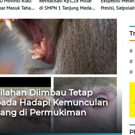
 Provinsi Riau:
Revitalisasi Rp1,28 Miliar
Ekspedisi Merah
gkar Masuk Tahap
di SMPN 1 Tanjung Medan
Presisi, Satpolai
n, Warga
Dipertanyakan, Sejumlah
Inhil Bersinergi
akmur Diberi
Fasilitas Belum Berfungsi
Instansi Maritim
n Jaminan
Meski Proyek Rampung
AL,KSOP, Basarn
T
#
#
#
ilahan Diimbau Tetap
pada Hadapi Kemunculan
jang di Permukiman
P