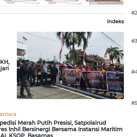
#
Indeks
#
PKH,
ari
#
#
antara
pedisi Merah Putih Presisi, Satpolairud
res Inhil Bersinergi Bersama Instansi Maritim
 AL,KSOP, Basarnas