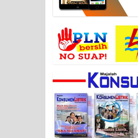
WN
JABAR
WN
BANTEN
WN
NTT
WN
KEPRI
WN
PAPUA
WN
PAPUA