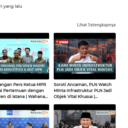
ri yang lalu
Lihat Selengkapnya
angan Pers Ketua MPR
Soroti Ancaman, PLN Watch
sai Pertemuan dengan
Minta Infrastruktur PLN Jadi
den di Istana | Wahana
Objek Vital Khusus |
i
Alperklinas Research