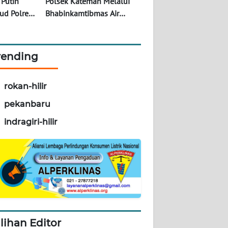
 Putih
Polsek Kateman Melalui
rud Polres
Bhabinkamtibmas Air
 Bersama
Tawar Kawal Program
 TNI
Ketahanan Pangan Jagung
as
rending
rokan-hilir
pekanbaru
indragiri-hilir
ilihan Editor