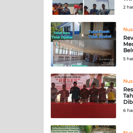
SULTENG
2 ha
WN
SULBAR
Nus
Rev
WN
Med
BABEL
Bel
5 ha
WN
SUMBAR
Nus
WN
Res
SUMSEL
Tah
Dib
WN
6 ha
BENGKULU
WN
Nus