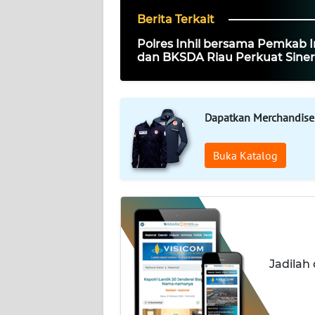
PEDOMAN
MEDIA
Berita Terkait
SIBER
Polres Inhil bersama Pemkab I
dan BKSDA Riau Perkuat Siner
REDAKSI
Tangani Gangguan Kera Liar d
Tembilahan
KARIR
Dapatkan Merchandise
DISCLAIMER
Buka Katalog
Wahana
News
Regional
WN
SUMUT
Jadilah
WN
JAKARTA