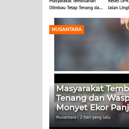
OPINI
Masyarakat Tembilahan
Reses DPRD
Diimbau Tetap Tenang dan
Jalan Lin
Waspada Hadapi
Pengerjaa
PERISTIWA
Kemunculan Monyet Ekor
Harapan M
Panjang di Permukiman
Pemahama
NUSANTARA
Informasi
Sosial
INDEKS
BERITA
KONTAK
KAMI
Masyarakat Temb
INFO
IKLAN
Tenang dan Was
Monyet Ekor Pan
TENTANG
KAMI
Nusantara
|
2 hari yang lalu