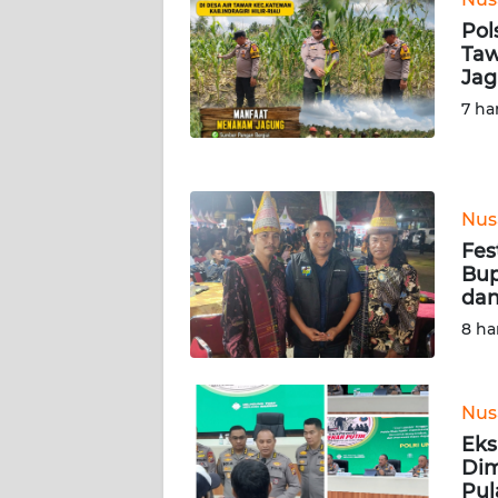
LAMPUNG
Pol
Taw
WN
Ja
JATENG
7 ha
WN
NUSANTARA
Nus
WN
Fes
JOGJA
Bup
da
WN
8 ha
JATIM
WN
Nus
BALI
Eks
Dim
WN
Pul
KALBAR