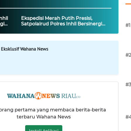
nhil
Ekspedisi Merah Putih Presisi,
gi
Satpolairud Polres Inhil Bersinergi
#1
i
Bersama Instansi Maritim TNI
AL,KSOP, Basarnas
 Eksklusif Wahana News
#
#
 orang pertama yang membaca berita-berita
terbaru Wahana News
#
Install Aplikasi