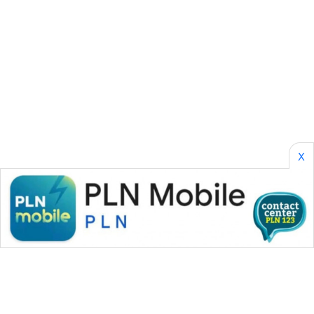
NEWS
KRT
NEWS
KARING
NEWS
JURNAL
X
MARITIM
HUMBANG
NEWS
GARONGGANG
NEWS
FISUELRI