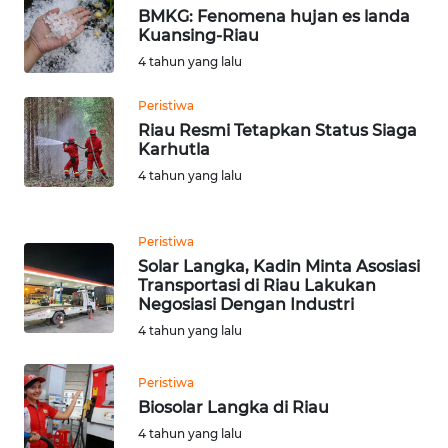
SIMALUNGUN
BMKG: Fenomena hujan es landa
Kuansing-Riau
WN
4 tahun yang lalu
LABUHANBATU
Peristiwa
Riau Resmi Tetapkan Status Siaga
WN
Karhutla
TAPANULI
TENGAH
4 tahun yang lalu
WN DELI
Peristiwa
SERDANG
Solar Langka, Kadin Minta Asosiasi
Transportasi di Riau Lakukan
WN
Negosiasi Dengan Industri
TEBING
4 tahun yang lalu
TINGGI
Peristiwa
WN
Biosolar Langka di Riau
PAKPAK
4 tahun yang lalu