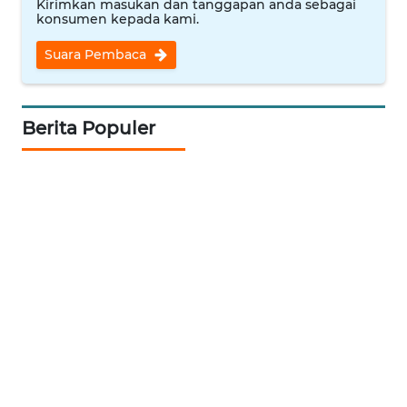
Kirimkan masukan dan tanggapan anda sebagai
WAHANANEWS
konsumen kepada kami.
CO ID
Suara Pembaca
WAHANANEWS
NET
Berita Populer
WAHANA
SPORT
WAHANA
UMKM
WAHANA
SELEB
WAHANA
PERSONA