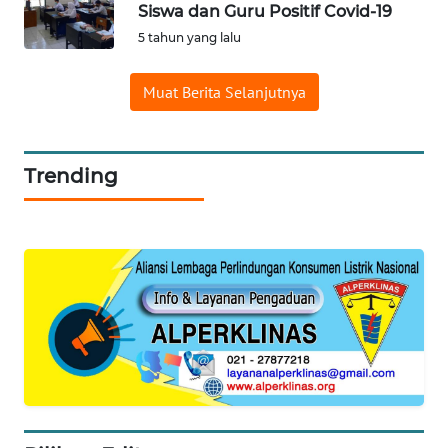
Siswa dan Guru Positif Covid-19
WN
LABUANBAJO
5 tahun yang lalu
WN
Muat Berita Selanjutnya
BORNEO
Wahana
Trending
Media
Group
WAHANA
NEWS
WAHANA
TANI
WAHANA
ADVOKAT