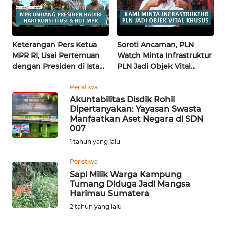
WN
LAMPUNG
WN
Keterangan Pers Ketua
Soroti Ancaman, PLN
JATENG
MPR RI, Usai Pertemuan
Watch Minta Infrastruktur
dengan Presiden di Istana
PLN Jadi Objek Vital
| Wahana Terkini
Khusus | Alperklinas
WN
Research
Peristiwa
NUSANTARA
Akuntabilitas Disdik Rohil
Dipertanyakan: Yayasan Swasta
WN
Manfaatkan Aset Negara di SDN
007
JOGJA
1 tahun yang lalu
WN
Peristiwa
JATIM
Sapi Milik Warga Kampung
Tumang Diduga Jadi Mangsa
WN
Harimau Sumatera
BALI
2 tahun yang lalu