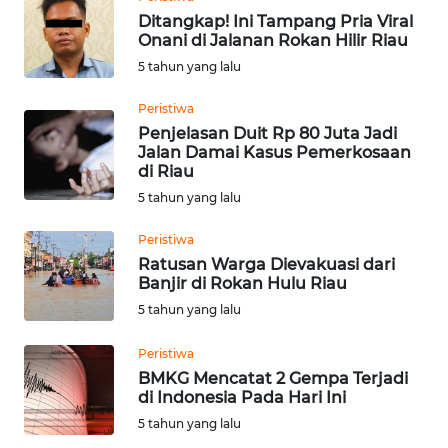
WN
SUKABUMI
Ditangkap! Ini Tampang Pria Viral
Onani di Jalanan Rokan Hilir Riau
5 tahun yang lalu
WN
PURWAKARTA
Peristiwa
Penjelasan Duit Rp 80 Juta Jadi
WN
Jalan Damai Kasus Pemerkosaan
PRIANGAN
di Riau
TIMUR
5 tahun yang lalu
Peristiwa
WN
SEMARANG
Ratusan Warga Dievakuasi dari
Banjir di Rokan Hulu Riau
5 tahun yang lalu
WN
SOLO
Peristiwa
BMKG Mencatat 2 Gempa Terjadi
WN
di Indonesia Pada Hari Ini
BOROBUDUR
5 tahun yang lalu