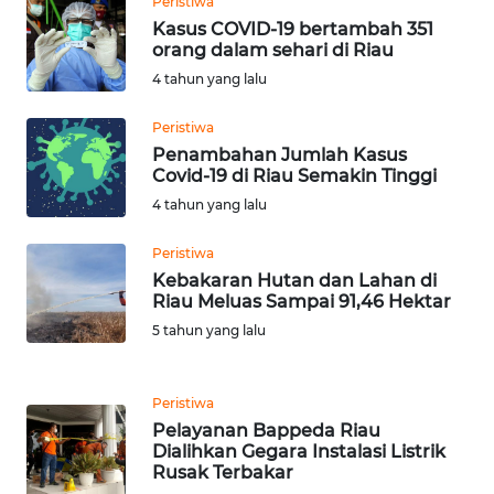
Peristiwa
Kasus COVID-19 bertambah 351
WN
orang dalam sehari di Riau
PADANG
4 tahun yang lalu
LAWAS
Peristiwa
WN
Penambahan Jumlah Kasus
SUMEDANG
Covid-19 di Riau Semakin Tinggi
4 tahun yang lalu
WN
CIANJUR
Peristiwa
Kebakaran Hutan dan Lahan di
Riau Meluas Sampai 91,46 Hektar
WN
5 tahun yang lalu
KEPULAUAN
SERIBU
Peristiwa
WN
Pelayanan Bappeda Riau
TANGERANG
Dialihkan Gegara Instalasi Listrik
Rusak Terbakar