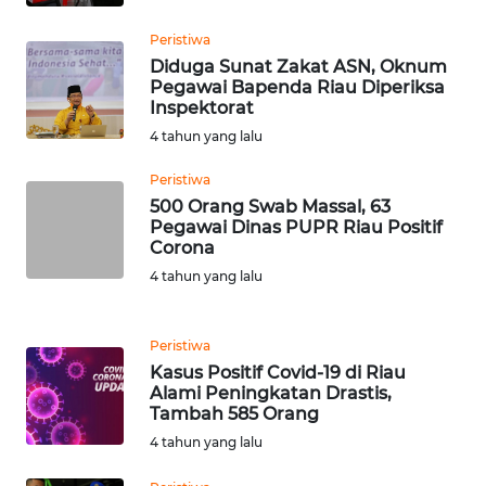
WN
Peristiwa
KARAWANG
Diduga Sunat Zakat ASN, Oknum
Pegawai Bapenda Riau Diperiksa
WN
Inspektorat
BEKASI
4 tahun yang lalu
Peristiwa
WN
500 Orang Swab Massal, 63
BOGOR
Pegawai Dinas PUPR Riau Positif
Corona
WN
4 tahun yang lalu
DEPOK
WN
Peristiwa
TAPANULI
Kasus Positif Covid-19 di Riau
UTARA
Alami Peningkatan Drastis,
Tambah 585 Orang
4 tahun yang lalu
WN
SAMOSIR