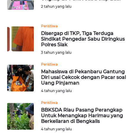
WN
2 tahun yang lalu
GORONTALO
WN
Peristiwa
SULUT
Disergap di TKP, Tiga Terduga
Sindikat Pengedar Sabu Diringkus
Polres Siak
WN
MALUKU
3 tahun yang lalu
Peristiwa
WN
Mahasiswa di Pekanbaru Gantung
MALUT
Diri usai Cekcok dengan Pacar soal
Uang Pinjaman
WN
4 tahun yang lalu
DAIRI
Peristiwa
BBKSDA Riau Pasang Perangkap
WN
Untuk Menangkap Harimau yang
DANAU
Berkeliaran di Bengkalis
TOBA
4 tahun yang lalu