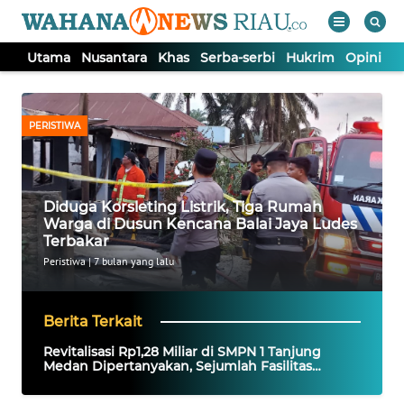
Utama
Nusantara
Khas
Serba-serbi
Hukrim
Opini
P
WAHANA
Tutup
TV
PERISTIWA
UTAMA
Diduga Korsleting Listrik, Tiga Rumah
NUSANTARA
Warga di Dusun Kencana Balai Jaya Ludes
Terbakar
KHAS
Peristiwa
|
7 bulan yang lalu
SERBA-
Berita Terkait
SERBI
Revitalisasi Rp1,28 Miliar di SMPN 1 Tanjung
Medan Dipertanyakan, Sejumlah Fasilitas
Belum Berfungsi Meski Proyek Rampung
HUKRIM