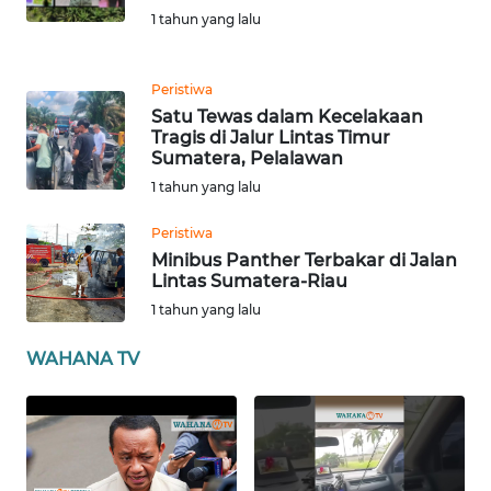
1 tahun yang lalu
PAPUA
BARAT
Peristiwa
WN
Satu Tewas dalam Kecelakaan
RIAU
Tragis di Jalur Lintas Timur
Sumatera, Pelalawan
WN
1 tahun yang lalu
SERAMBI
Peristiwa
Minibus Panther Terbakar di Jalan
WN
Lintas Sumatera-Riau
JAMBI
1 tahun yang lalu
WN
WAHANA TV
SULTRA
WN
NTB