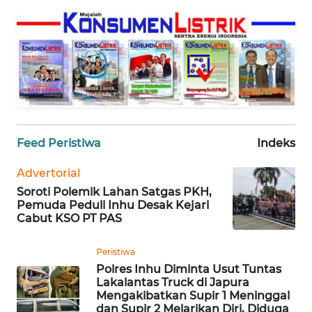
PEDOMAN
MEDIA
SIBER
REDAKSI
KARIR
Feed Peristiwa
Indeks
DISCLAIMER
Advertorial
Soroti Polemik Lahan Satgas PKH,
Wahana
Pemuda Peduli Inhu Desak Kejari
News
Cabut KSO PT PAS
Regional
Peristiwa
WN
Polres Inhu Diminta Usut Tuntas
SUMUT
Lakalantas Truck di Japura
Mengakibatkan Supir 1 Meninggal
dan Supir 2 Melarikan Diri, Diduga