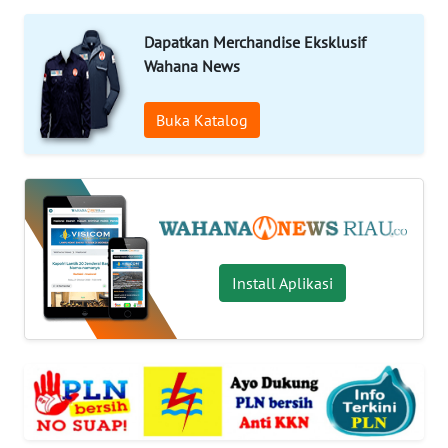
OPINI
Dapatkan Merchandise Eksklusif
Wahana News
PERISTIWA
Buka Katalog
Informasi
INDEKS
BERITA
KONTAK
KAMI
Install Aplikasi
INFO
IKLAN
TENTANG
KAMI