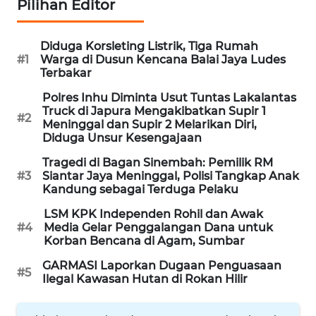
Pilihan Editor
WAHANA
INFRASTRUKTUR
Diduga Korsleting Listrik, Tiga Rumah
#1
Warga di Dusun Kencana Balai Jaya Ludes
WAHANA
Terbakar
KONSUMEN
Polres Inhu Diminta Usut Tuntas Lakalantas
Truck di Japura Mengakibatkan Supir 1
WAHANA
#2
Meninggal dan Supir 2 Melarikan Diri,
LISTRIK
Diduga Unsur Kesengajaan
Tragedi di Bagan Sinembah: Pemilik RM
WAHANA
#3
Siantar Jaya Meninggal, Polisi Tangkap Anak
TRAVEL
Kandung sebagai Terduga Pelaku
LSM KPK Independen Rohil dan Awak
WAHANA
#4
Media Gelar Penggalangan Dana untuk
TV
Korban Bencana di Agam, Sumbar
GARMASI Laporkan Dugaan Penguasaan
#5
WAHANANEWS
Ilegal Kawasan Hutan di Rokan Hilir
ID