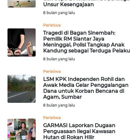
WN
Unsur Kesengajaan
JAKARTA
8 bulan yang lalu
WN
Peristiwa
JABAR
Tragedi di Bagan Sinembah:
Pemilik RM Siantar Jaya
Meninggal, Polisi Tangkap Anak
WN
Kandung sebagai Terduga Pelaku
BANTEN
8 bulan yang lalu
WN
Peristiwa
NTT
LSM KPK Independen Rohil dan
Awak Media Gelar Penggalangan
Dana untuk Korban Bencana di
WN
Agam, Sumbar
KEPRI
8 bulan yang lalu
WN
Peristiwa
PAPUA
GARMASI Laporkan Dugaan
Penguasaan Ilegal Kawasan
Hutan di Rokan Hilir
WN