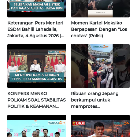
WN
SULTENG
Keterangan Pers Menteri
Momen Kartel Meksiko
WN
ESDM Bahlil Lahadalia,
Berpapasan Dengan "Los
SULBAR
Jakarta, 4 Agustus 2026 |
chotas" (Polisi)
Wahana Terkini
WN
BABEL
WN
SUMBAR
KONPERS MENKO
Ribuan orang Jepang
WN
POLKAM SOAL STABILITAS
berkumpul untuk
SUMSEL
POLITIK & KEAMANAN
memprotes
NASIONAL | Wahana
pembangunan masjid
WN
Terkini
pertama di Fujisawa
BENGKULU