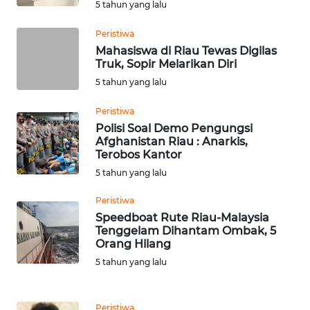
WN
5 tahun yang lalu
BINJAI
Peristiwa
Mahasiswa di Riau Tewas Digilas
WN
Truk, Sopir Melarikan Diri
CIREBON
5 tahun yang lalu
WN
Peristiwa
INDRAMAYU
Polisi Soal Demo Pengungsi
Afghanistan Riau : Anarkis,
Terobos Kantor
WN
KUNINGAN
5 tahun yang lalu
Peristiwa
WN
Speedboat Rute Riau-Malaysia
MAJALENGKA
Tenggelam Dihantam Ombak, 5
Orang Hilang
WN
5 tahun yang lalu
SUBANG
Peristiwa