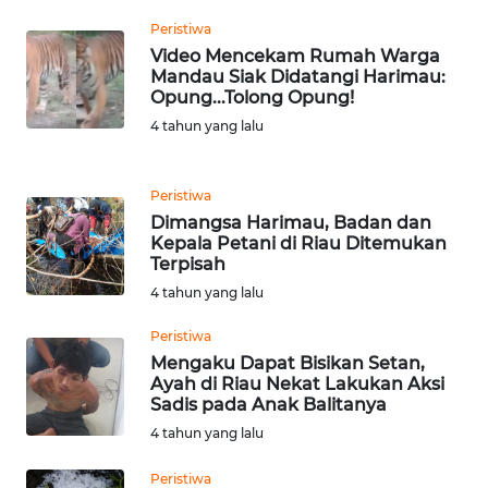
WN
Peristiwa
NIAS
Video Mencekam Rumah Warga
Mandau Siak Didatangi Harimau:
Opung...Tolong Opung!
WN
LANGKAT
4 tahun yang lalu
WN
Peristiwa
TAPANULI
Dimangsa Harimau, Badan dan
SELATAN
Kepala Petani di Riau Ditemukan
Terpisah
WN
4 tahun yang lalu
TANJUNG
LESUNG
Peristiwa
Mengaku Dapat Bisikan Setan,
Ayah di Riau Nekat Lakukan Aksi
WN
Sadis pada Anak Balitanya
KARO
4 tahun yang lalu
WN
Peristiwa