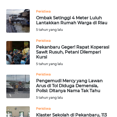
WN
MADURA
Peristiwa
Ombak Setinggi 4 Meter Luluh
Lantakkan Rumah Warga di Riau
WN
SURABAYA
5 tahun yang lalu
Peristiwa
WN
Pekanbaru Geger! Rapat Koperasi
NATUNA
Sawit Rusuh, Petani Dilempari
Kursi
WN
5 tahun yang lalu
BINTAN
Peristiwa
Pengemudi Mercy yang Lawan
WN
Arus di Tol Diduga Demensia,
MANDALIKA
Polisi: Ditanya Nama Tak Tahu
5 tahun yang lalu
WN
LIKUPANG
Peristiwa
Klaster Sekolah di Pekanbaru, 113