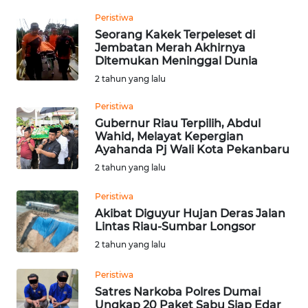
WN
Peristiwa
KALBAR
Seorang Kakek Terpeleset di
Jembatan Merah Akhirnya
WN
Ditemukan Meninggal Dunia
KALTENG
2 tahun yang lalu
WN
Peristiwa
KALTARA
Gubernur Riau Terpilih, Abdul
Wahid, Melayat Kepergian
Ayahanda Pj Wali Kota Pekanbaru
WN
2 tahun yang lalu
KALSEL
Peristiwa
WN
Akibat Diguyur Hujan Deras Jalan
KALTIM
Lintas Riau-Sumbar Longsor
2 tahun yang lalu
WN
SULSEL
Peristiwa
Satres Narkoba Polres Dumai
Ungkap 20 Paket Sabu Siap Edar