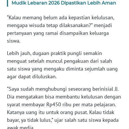
Mudik Lebaran 2026 Dipastikan Lebih Aman
WN
SULTENG
“Kalau memang belum ada kepastian kelulusan,
mengapa wisuda tetap dilaksanakan?” menjadi
WN
SULBAR
pertanyaan yang ramai disampaikan keluarga
siswa.
WN
Lebih jauh, dugaan praktik pungli semakin
BABEL
menguat setelah muncul pengakuan dari salah
satu siswa yang mengaku diminta sejumlah uang
WN
SUMBAR
agar dapat diluluskan.
“Saya sudah menghubungi seseorang berinisial JJ.
WN
Dia mengatakan bisa membantu kelulusan dengan
SUMSEL
syarat membayar Rp450 ribu per mata pelajaran.
WN
Katanya uang itu untuk orang pusat. Kalau tidak
BENGKULU
bayar, ya tidak lulus,” ujar salah satu siswa kepada
awak media.