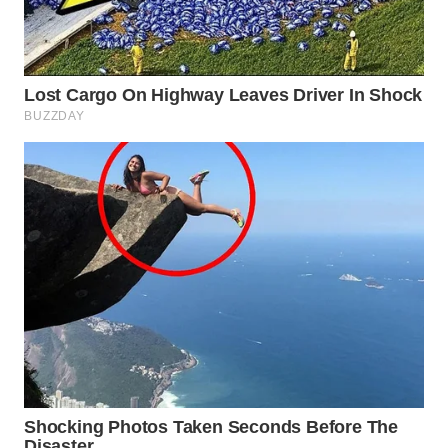
WAHANA
INFRASTRUKTUR
WAHANA
KONSUMEN
WAHANA
LISTRIK
WAHANA
TRAVEL
WAHANA
TV
WAHANANEWS
ID