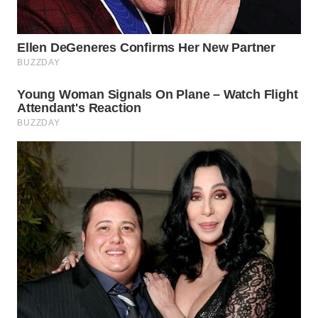
WN
BINJAI
WN
CIREBON
WN
INDRAMAYU
WN
KUNINGAN
WN
MAJALENGKA
WN
SUBANG