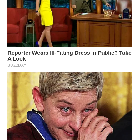
WN
PADANG
LAWAS
WN
SUMEDANG
WN
CIANJUR
WN
KEPULAUAN
SERIBU
WN
TANGERANG