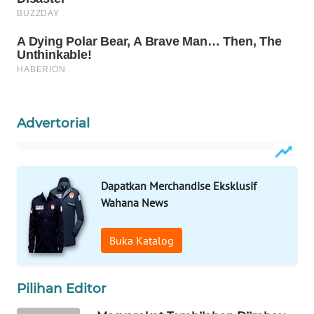
WAHANANEWS
CO ID
WAHANANEWS
NET
WAHANA
Advertorial
SPORT
WAHANA
UMKM
Dapatkan Merchandise Eksklusif
Wahana News
WAHANA
SELEB
Buka Katalog
WAHANA
PERSONA
Pilihan Editor