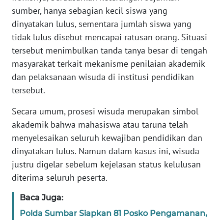
sumber, hanya sebagian kecil siswa yang
PAPUA
BARAT
dinyatakan lulus, sementara jumlah siswa yang
tidak lulus disebut mencapai ratusan orang. Situasi
WN
tersebut menimbulkan tanda tanya besar di tengah
RIAU
masyarakat terkait mekanisme penilaian akademik
dan pelaksanaan wisuda di institusi pendidikan
WN
tersebut.
SERAMBI
Secara umum, prosesi wisuda merupakan simbol
WN
akademik bahwa mahasiswa atau taruna telah
JAMBI
menyelesaikan seluruh kewajiban pendidikan dan
dinyatakan lulus. Namun dalam kasus ini, wisuda
WN
justru digelar sebelum kejelasan status kelulusan
SULTRA
diterima seluruh peserta.
WN
Baca Juga:
NTB
Polda Sumbar Siapkan 81 Posko Pengamanan,