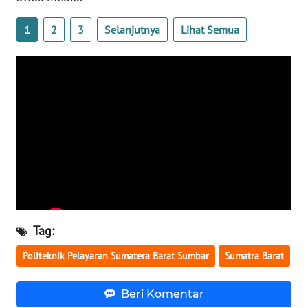
WN
LAMPUNG
1
2
3
Selanjutnya
Lihat Semua
WN
JATENG
WN
NUSANTARA
WN
JOGJA
WN
JATIM
Tag:
Politeknik Pelayaran Sumatera Barat Sumbar
Sumatra Barat
WN
BALI
Beri Komentar