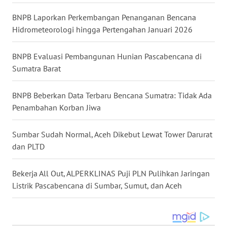
WN
GORONTALO
BNPB Laporkan Perkembangan Penanganan Bencana
Hidrometeorologi hingga Pertengahan Januari 2026
WN
SULUT
BNPB Evaluasi Pembangunan Hunian Pascabencana di
Sumatra Barat
WN
MALUKU
BNPB Beberkan Data Terbaru Bencana Sumatra: Tidak Ada
Penambahan Korban Jiwa
WN
MALUT
Sumbar Sudah Normal, Aceh Dikebut Lewat Tower Darurat
dan PLTD
WN
DAIRI
Bekerja All Out, ALPERKLINAS Puji PLN Pulihkan Jaringan
Listrik Pascabencana di Sumbar, Sumut, dan Aceh
WN
DANAU
TOBA