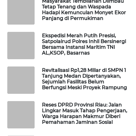
Masyarakat Tembilahan Diimbau
WAHANA
Tetap Tenang dan Waspada
OTOMOTIF
Hadapi Kemunculan Monyet Ekor
Panjang di Permukiman
WAHANA
HEALTH
Ekspedisi Merah Putih Presisi,
Satpolairud Polres Inhil Bersinergi
Bersama Instansi Maritim TNI
WAHANA
AL,KSOP, Basarnas
DESA
WISATA
Revitalisasi Rp1,28 Miliar di SMPN 1
Tanjung Medan Dipertanyakan,
LAPAK
Sejumlah Fasilitas Belum
WAHANA
Berfungsi Meski Proyek Rampung
Wahana
Network
Reses DPRD Provinsi Riau: Jalan
Lingkar Masuk Tahap Pengerjaan,
Warga Harapan Makmur Diberi
KONSUMEN
Pemahaman Jaminan Sosial
LISTRIK