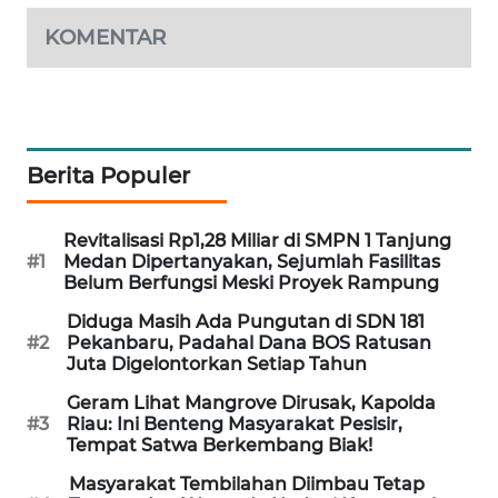
KOMENTAR
LKKI
KOPEKLIN
PORTAL
Berita Populer
KONSUMEN
Revitalisasi Rp1,28 Miliar di SMPN 1 Tanjung
FORWAMKI
#1
Medan Dipertanyakan, Sejumlah Fasilitas
Belum Berfungsi Meski Proyek Rampung
ALPERKLINAS
Diduga Masih Ada Pungutan di SDN 181
#2
Pekanbaru, Padahal Dana BOS Ratusan
Juta Digelontorkan Setiap Tahun
FORJASIDA
Geram Lihat Mangrove Dirusak, Kapolda
#3
Riau: Ini Benteng Masyarakat Pesisir,
TAMBANG
Tempat Satwa Berkembang Biak!
NEWS
Masyarakat Tembilahan Diimbau Tetap