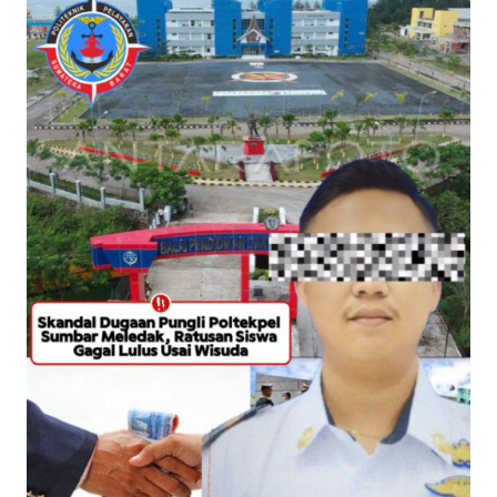
OPINI
PERISTIWA
Informasi
INDEKS
BERITA
KONTAK
KAMI
INFO
IKLAN
TENTANG
KAMI