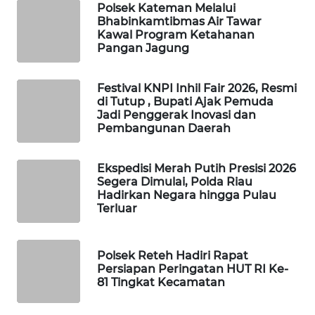
Polsek Kateman Melalui
MASYARAKAT
Bhabinkamtibmas Air Tawar
KELISTRIKAN
Kawal Program Ketahanan
Pangan Jagung
WALINKI
ID
Festival KNPI Inhil Fair 2026, Resmi
di Tutup , Bupati Ajak Pemuda
Jadi Penggerak Inovasi dan
MAWAKA
Pembangunan Daerah
ID
Ekspedisi Merah Putih Presisi 2026
MARTABAT
Segera Dimulai, Polda Riau
NET
Hadirkan Negara hingga Pulau
Terluar
PLN
WATCH
Polsek Reteh Hadiri Rapat
Persiapan Peringatan HUT RI Ke-
MKLI
81 Tingkat Kecamatan
LPKKI