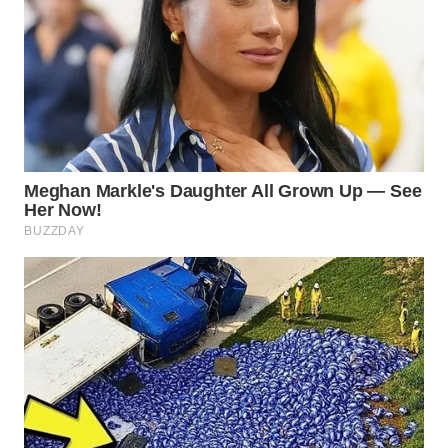
WN
LABUANBAJO
WN
BORNEO
Wahana
Media
Group
WAHANA
NEWS
WAHANA
TANI
WAHANA
ADVOKAT