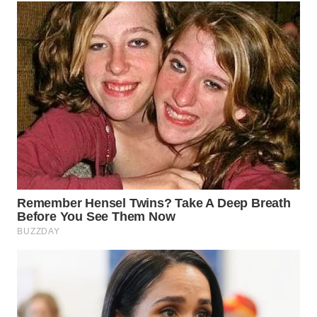
WN
MADURA
WN
SURABAYA
WN
NATUNA
WN
BINTAN
WN
MANDALIKA
WN
LIKUPANG