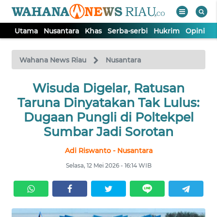
Utama
Nusantara
Khas
Serba-serbi
Hukrim
Opini
P
WAHANA
Tutup
TV
Wahana News Riau
Nusantara
UTAMA
Wisuda Digelar, Ratusan
Taruna Dinyatakan Tak Lulus:
NUSANTARA
Dugaan Pungli di Poltekpel
Sumbar Jadi Sorotan
KHAS
Adi Riswanto - Nusantara
Selasa, 12 Mei 2026 - 16:14 WIB
SERBA-
SERBI
HUKRIM