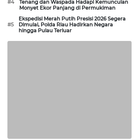
#4
Tenang dan Waspada Hadapi Kemunculan
SITUNGIR
Monyet Ekor Panjang di Permukiman
NEWS
Ekspedisi Merah Putih Presisi 2026 Segera
#5
Dimulai, Polda Riau Hadirkan Negara
SIDIKALANG
hingga Pulau Terluar
NEWS
SIBARAGAS
NEWS
METRO
SIANTAR
NEWS
METRO
MEDAN
NEWS
METRO
JAKARTA