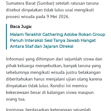
WN
Sumatera Barat (Sumbar) setelah ratusan taruna
JAKARTA
disebut dinyatakan tidak lulus usai mengikuti
prosesi wisuda pada 9 Mei 2026.
WN
JABAR
Baca Juga:
Malam Terakhir Gathering Adobe Rokan Group
WN
Penuh Interaksi: Sesi Tanya Jawab Hangat
BANTEN
Antara Staf dan Jajaran Direksi
WN
Informasi yang dihimpun dari sejumlah siswa dan
NTT
pihak keluarga menyebutkan, banyak taruna yang
sebelumnya mengikuti wisuda justru belakangan
WN
diberitahukan harus menjalani ujian ulang karena
KEPRI
dinyatakan tidak lulus. Kondisi ini memicu
kekecewaan besar di kalangan siswa maupun
WN
PAPUA
orang tua.
Ironisnya, berdasarkan keterangan sejumlah
WN