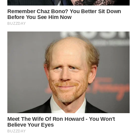
WN
SUKABUMI
WN
PURWAKARTA
WN
PRIANGAN
TIMUR
WN
SEMARANG
WN
SOLO
WN
BOROBUDUR