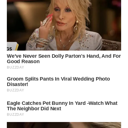
SIMALUNGUN
WN
LABUHANBATU
WN
TAPANULI
TENGAH
WN DELI
SERDANG
WN
TEBING
TINGGI
WN
PAKPAK