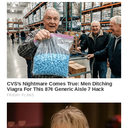
WN
NIAS
WN
LANGKAT
WN
TAPANULI
SELATAN
WN
TANJUNG
LESUNG
WN
KARO
WN