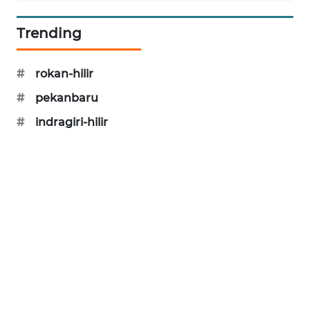
NEWS
Trending
KRT
NEWS
#
rokan-hilir
#
pekanbaru
KARING
NEWS
#
indragiri-hilir
JURNAL
MARITIM
HUMBANG
NEWS
GARONGGANG
NEWS
FISUELRI