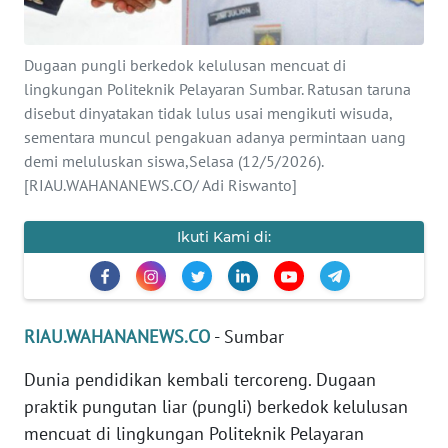
PEDOMAN
MEDIA
Dugaan pungli berkedok kelulusan mencuat di
SIBER
lingkungan Politeknik Pelayaran Sumbar. Ratusan taruna
disebut dinyatakan tidak lulus usai mengikuti wisuda,
REDAKSI
sementara muncul pengakuan adanya permintaan uang
demi meluluskan siswa,Selasa (12/5/2026).
KARIR
[RIAU.WAHANANEWS.CO/ Adi Riswanto]
DISCLAIMER
Ikuti Kami di:
Wahana
News
Regional
RIAU.WAHANANEWS.CO
- Sumbar
Dunia pendidikan kembali tercoreng. Dugaan
WN
SUMUT
praktik pungutan liar (pungli) berkedok kelulusan
mencuat di lingkungan Politeknik Pelayaran