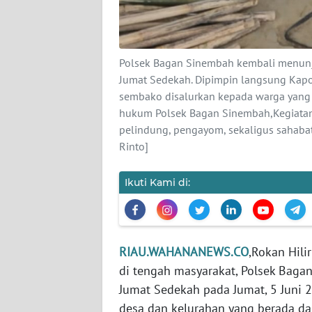
BARAT
WN
RIAU
Polsek Bagan Sinembah kembali menunj
Jumat Sedekah. Dipimpin langsung Kapo
WN
sembako disalurkan kepada warga yang
SERAMBI
hukum Polsek Bagan Sinembah,Kegiatan 
pelindung, pengayom, sekaligus sahab
Rinto]
WN
JAMBI
Ikuti Kami di:
WN
SULTRA
WN
RIAU.WAHANANEWS.CO
,Rokan Hili
NTB
di tengah masyarakat, Polsek Baga
Jumat Sedekah pada Jumat, 5 Juni 
WN
desa dan kelurahan yang berada d