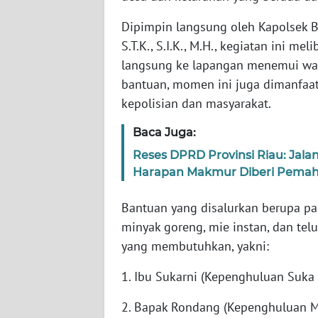
SULTENG
Dipimpin langsung oleh Kapolsek 
WN
S.T.K., S.I.K., M.H., kegiatan ini 
SULBAR
langsung ke lapangan menemui wa
bantuan, momen ini juga dimanfaat
WN
kepolisian dan masyarakat.
BABEL
Baca Juga:
WN
Reses DPRD Provinsi Riau: Jal
SUMBAR
Harapan Makmur Diberi Pemah
WN
Bantuan yang disalurkan berupa pak
SUMSEL
minyak goreng, mie instan, dan tel
yang membutuhkan, yakni:
WN
BENGKULU
1. Ibu Sukarni (Kepenghuluan Suka
WN
2. Bapak Rondang (Kepenghuluan M