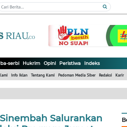
ba-serbi
Hukrim
Opini
Peristiwa
Indeks
Kami
Info Iklan
Tentang Kami
Pedoman Media Siber
Redaksi
Karir
 Sinembah Salurankan
B