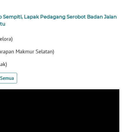
p Sempitl, Lapak Pedagang Serobot Badan Jalan
tu
elora)
arapan Makmur Selatan)
ak)
t Semua