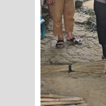
WN
JABAR
WN
BANTEN
WN
NTT
WN
KEPRI
WN
PAPUA
WN
PAPUA