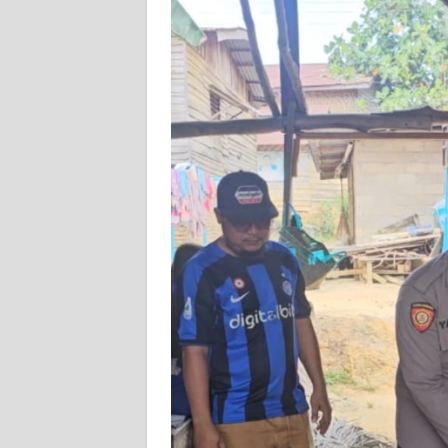
PEDOMAN
MEDIA
SIBER
REDAKSI
KARIR
DISCLAIMER
Wahana
News
Regional
WN
SUMUT
WN
JAKARTA