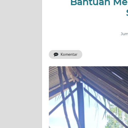
Bantuan Mel
OPINI
PERISTIWA
Informasi
Juma
INDEKS
BERITA
Komentar
KONTAK
KAMI
INFO
IKLAN
TENTANG
KAMI