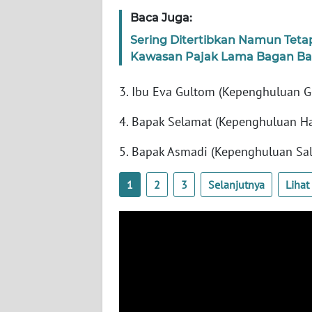
LAMPUNG
Baca Juga:
WN
Sering Ditertibkan Namun Teta
JATENG
Kawasan Pajak Lama Bagan Ba
WN
3. Ibu Eva Gultom (Kepenghuluan G
NUSANTARA
4. Bapak Selamat (Kepenghuluan H
WN
5. Bapak Asmadi (Kepenghuluan Sal
JOGJA
1
2
3
Selanjutnya
Liha
WN
JATIM
WN
BALI
WN
KALBAR