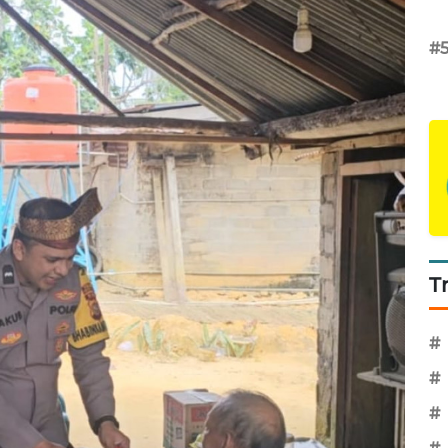
#
T
#
#
#