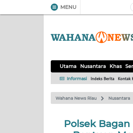
MENU
WAHANA
Tutup
TV
UTAMA
NUSANTARA
Utama
Nusantara
Khas
Ser
KHAS
Informasi
Indeks Berita
Kontak 
SERBA-
Wahana News Riau
Nusantara
SERBI
HUKRIM
Polsek Bagan