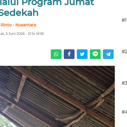
alui Program Jumat
Sedekah
#1
Rinto - Nusantara
t, 5 Juni 2026 - 21:14 WIB
#
#
#