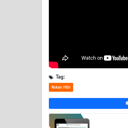
WN
KALTENG
WN
KALTARA
WN
KALSEL
Tag:
WN
KALTIM
Rokan Hilir
WN
SULSEL
WN
GORONTALO