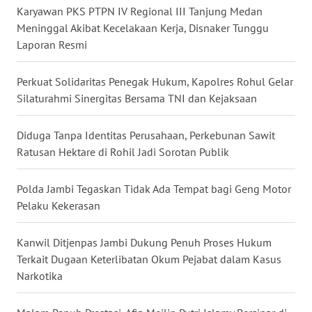
WN
Karyawan PKS PTPN IV Regional III Tanjung Medan
KALBAR
Meninggal Akibat Kecelakaan Kerja, Disnaker Tunggu
Laporan Resmi
WN
KALTENG
Perkuat Solidaritas Penegak Hukum, Kapolres Rohul Gelar
Silaturahmi Sinergitas Bersama TNI dan Kejaksaan
WN
KALTARA
Diduga Tanpa Identitas Perusahaan, Perkebunan Sawit
Ratusan Hektare di Rohil Jadi Sorotan Publik
WN
KALSEL
Polda Jambi Tegaskan Tidak Ada Tempat bagi Geng Motor
Pelaku Kekerasan
WN
KALTIM
Kanwil Ditjenpas Jambi Dukung Penuh Proses Hukum
Terkait Dugaan Keterlibatan Okum Pejabat dalam Kasus
WN
Narkotika
SULSEL