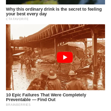
WN
NIAS
WN
LANGKAT
WN
TAPANULI
SELATAN
WN
TANJUNG
LESUNG
WN
KARO
WN