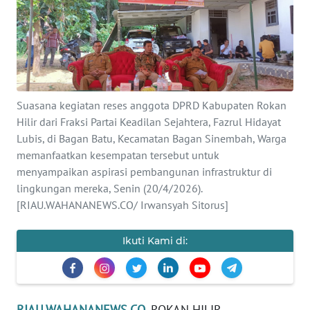
OPINI
PERISTIWA
Informasi
Suasana kegiatan reses anggota DPRD Kabupaten Rokan
Hilir dari Fraksi Partai Keadilan Sejahtera, Fazrul Hidayat
INDEKS
Lubis, di Bagan Batu, Kecamatan Bagan Sinembah, Warga
BERITA
memanfaatkan kesempatan tersebut untuk
menyampaikan aspirasi pembangunan infrastruktur di
KONTAK
lingkungan mereka, Senin (20/4/2026).
KAMI
[RIAU.WAHANANEWS.CO/ Irwansyah Sitorus]
INFO
Ikuti Kami di:
IKLAN
TENTANG
KAMI
RIAU.WAHANANEWS.CO
. ROKAN HILIR–