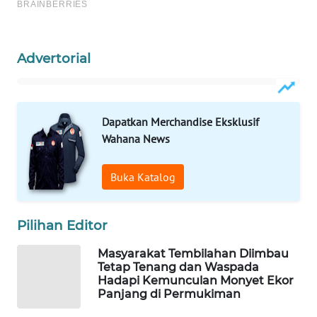
WAHANANEWS
CO ID
Advertorial
WAHANANEWS
NET
WAHANA
Dapatkan Merchandise Eksklusif
SPORT
Wahana News
WAHANA
Buka Katalog
UMKM
WAHANA
Pilihan Editor
SELEB
Masyarakat Tembilahan Diimbau
Tetap Tenang dan Waspada
WAHANA
Hadapi Kemunculan Monyet Ekor
PERSONA
Panjang di Permukiman