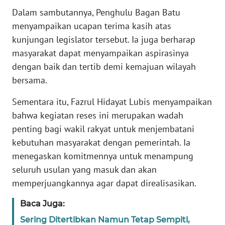
WN
Dalam sambutannya, Penghulu Bagan Batu
JAKARTA
menyampaikan ucapan terima kasih atas
kunjungan legislator tersebut. Ia juga berharap
WN
JABAR
masyarakat dapat menyampaikan aspirasinya
dengan baik dan tertib demi kemajuan wilayah
WN
bersama.
BANTEN
Sementara itu, Fazrul Hidayat Lubis menyampaikan
WN
bahwa kegiatan reses ini merupakan wadah
NTT
penting bagi wakil rakyat untuk menjembatani
kebutuhan masyarakat dengan pemerintah. Ia
WN
menegaskan komitmennya untuk menampung
KEPRI
seluruh usulan yang masuk dan akan
memperjuangkannya agar dapat direalisasikan.
WN
PAPUA
Baca Juga:
Sering Ditertibkan Namun Tetap Sempitl,
WN