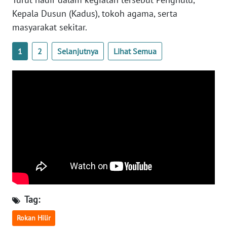
WN
Kepala Dusun (Kadus), tokoh agama, serta
SULTENG
masyarakat sekitar.
WN
1
2
Selanjutnya
Lihat Semua
SULBAR
WN
BABEL
WN
SUMBAR
WN
SUMSEL
WN
Tag:
BENGKULU
Rokan Hilir