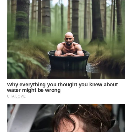
SIMALUNGUN
WN
LABUHANBATU
WN
TAPANULI
TENGAH
WN DELI
SERDANG
WN
TEBING
TINGGI
WN
PAKPAK