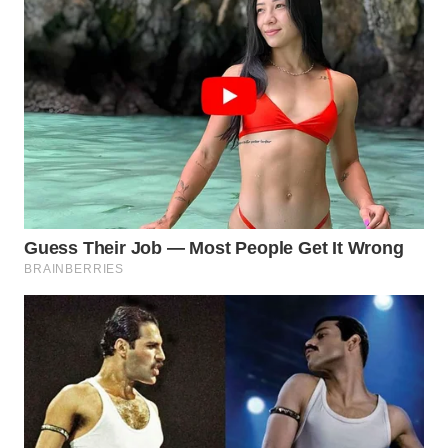
WN
SUKABUMI
WN
PURWAKARTA
WN
PRIANGAN
TIMUR
WN
SEMARANG
WN
SOLO
WN
BOROBUDUR