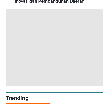
Inovasi dan Pembangunan Daerah
SITUNGIR
NEWS
SIDIKALANG
NEWS
SIBARAGAS
NEWS
METRO
SIANTAR
NEWS
METRO
MEDAN
NEWS
Trending
METRO
JAKARTA