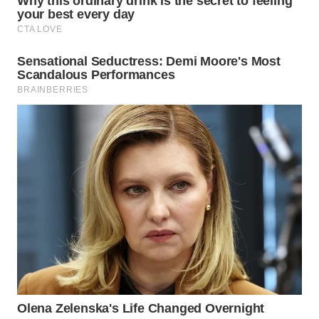
WAHANA
INFRASTRUKTUR
WAHANA
KONSUMEN
WAHANA
LISTRIK
WAHANA
TRAVEL
WAHANA
TV
WAHANANEWS
ID