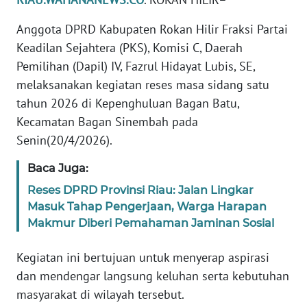
PEDOMAN
Anggota DPRD Kabupaten Rokan Hilir Fraksi Partai
MEDIA
Keadilan Sejahtera (PKS), Komisi C, Daerah
SIBER
Pemilihan (Dapil) IV, Fazrul Hidayat Lubis, SE,
melaksanakan kegiatan reses masa sidang satu
REDAKSI
tahun 2026 di Kepenghuluan Bagan Batu,
Kecamatan Bagan Sinembah pada
KARIR
Senin(20/4/2026).
DISCLAIMER
Baca Juga:
Reses DPRD Provinsi Riau: Jalan Lingkar
Wahana
Masuk Tahap Pengerjaan, Warga Harapan
News
Regional
Makmur Diberi Pemahaman Jaminan Sosial
Kegiatan ini bertujuan untuk menyerap aspirasi
WN
SUMUT
dan mendengar langsung keluhan serta kebutuhan
masyarakat di wilayah tersebut.