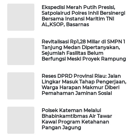
WAHANA
Ekspedisi Merah Putih Presisi,
OTOMOTIF
Satpolairud Polres Inhil Bersinergi
Bersama Instansi Maritim TNI
AL,KSOP, Basarnas
WAHANA
HEALTH
Revitalisasi Rp1,28 Miliar di SMPN 1
WAHANA
Tanjung Medan Dipertanyakan,
Sejumlah Fasilitas Belum
DESA
Berfungsi Meski Proyek Rampung
WISATA
LAPAK
Reses DPRD Provinsi Riau: Jalan
Lingkar Masuk Tahap Pengerjaan,
WAHANA
Warga Harapan Makmur Diberi
Pemahaman Jaminan Sosial
Wahana
Network
Polsek Kateman Melalui
Bhabinkamtibmas Air Tawar
KONSUMEN
Kawal Program Ketahanan
LISTRIK
Pangan Jagung