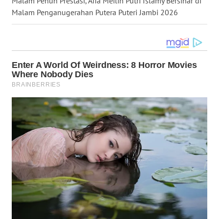
Malam Penuh Prestasi, Afia Meilin Putri Islamy Bersinar di
WN
Malam Penganugerahan Putera Puteri Jambi 2026
GORONTALO
WN
SULUT
WN
MALUKU
WN
MALUT
WN
DAIRI
WN
DANAU
TOBA