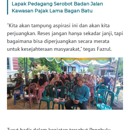
Lapak Pedagang Serobot Badan Jalan
PAPUA
Kawasan Pajak Lama Bagan Batu
BARAT
"Kita akan tampung aspirasi ini dan akan kita
WN
perjuangkan. Reses jangan hanya sekadar janji, tapi
RIAU
bagaimana bisa diperjuangkan secara merata
untuk kesejahteraan masyarakat," tegas Fazrul.
WN
SERAMBI
WN
JAMBI
WN
SULTRA
WN
NTB
Turut hadir dalam kegiatan tersebut Penghulu,