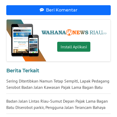
WN
LAMPUNG
Beri Komentar
WN
JATENG
WN
Install Aplikasi
NUSANTARA
WN
JOGJA
Berita Terkait
WN
Sering Ditertibkan Namun Tetap Sempitl, Lapak Pedagang
JATIM
Serobot Badan Jalan Kawasan Pajak Lama Bagan Batu
WN
Badan Jalan Lintas Riau-Sumut Depan Pajak Lama Bagan
BALI
Batu Diserobot parkir, Pengguna Jalan Terancam Bahaya