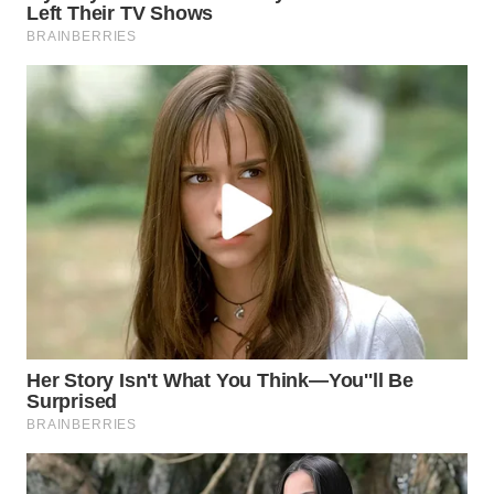
WN
BINJAI
WN
CIREBON
WN
INDRAMAYU
WN
KUNINGAN
WN
MAJALENGKA
WN
SUBANG