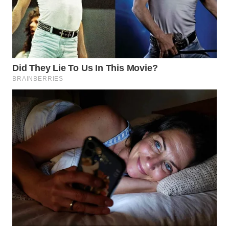
WN
MADURA
WN
SURABAYA
WN
NATUNA
WN
BINTAN
WN
MANDALIKA
WN
LIKUPANG