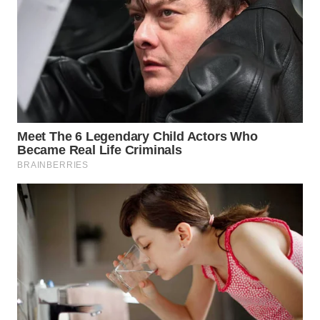
WN
KARAWANG
WN
BEKASI
WN
BOGOR
WN
DEPOK
WN
TAPANULI
UTARA
WN
SAMOSIR