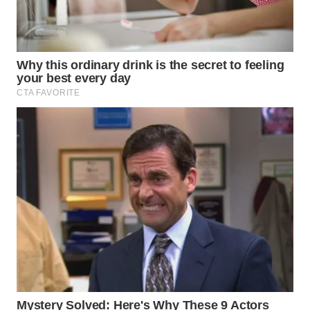
WN
PADANG
LAWAS
WN
SUMEDANG
WN
CIANJUR
WN
KEPULAUAN
SERIBU
WN
TANGERANG