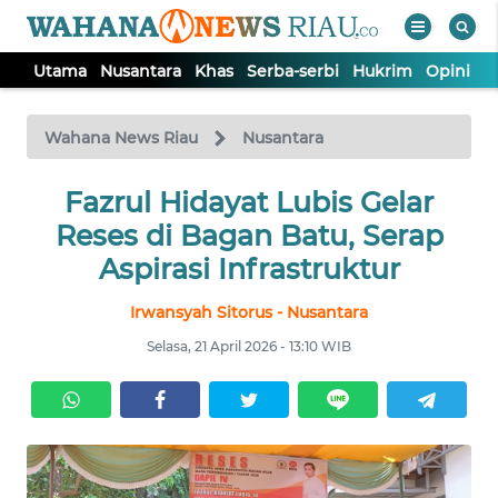
Utama
Nusantara
Khas
Serba-serbi
Hukrim
Opini
P
WAHANA
Tutup
TV
Wahana News Riau
Nusantara
UTAMA
Fazrul Hidayat Lubis Gelar
Reses di Bagan Batu, Serap
NUSANTARA
Aspirasi Infrastruktur
Irwansyah Sitorus - Nusantara
KHAS
Selasa, 21 April 2026 - 13:10 WIB
SERBA-
SERBI
HUKRIM