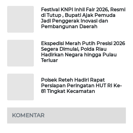
MASYARAKAT
Festival KNPI Inhil Fair 2026, Resmi
KELISTRIKAN
di Tutup , Bupati Ajak Pemuda
Jadi Penggerak Inovasi dan
Pembangunan Daerah
WALINKI
ID
Ekspedisi Merah Putih Presisi 2026
Segera Dimulai, Polda Riau
MAWAKA
Hadirkan Negara hingga Pulau
ID
Terluar
MARTABAT
NET
Polsek Reteh Hadiri Rapat
Persiapan Peringatan HUT RI Ke-
81 Tingkat Kecamatan
PLN
WATCH
KOMENTAR
MKLI
LPKKI