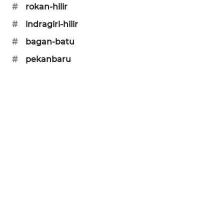
#
rokan-hilir
NEWS
#
indragiri-hilir
KRT
#
bagan-batu
NEWS
#
pekanbaru
KARING
NEWS
JURNAL
MARITIM
HUMBANG
NEWS
GARONGGANG
NEWS
FISUELRI