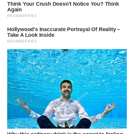
WN
LABUANBAJO
WN
BORNEO
Wahana
Media
Group
WAHANA
NEWS
WAHANA
TANI
WAHANA
ADVOKAT