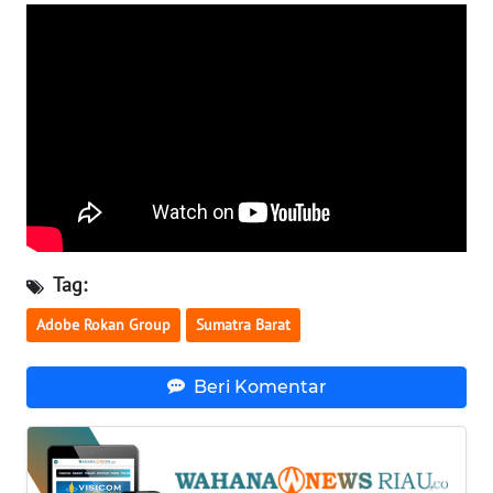
WN
KALBAR
WN
KALTENG
WN
KALTARA
WN
KALSEL
Tag:
Adobe Rokan Group
Sumatra Barat
WN
KALTIM
Beri Komentar
WN
SULSEL