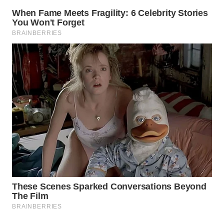
MASYARAKAT
KELISTRIKAN
WALINKI
ID
MAWAKA
ID
MARTABAT
NET
PLN
WATCH
MKLI
LPKKI