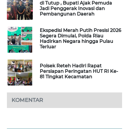
di Tutup , Bupati Ajak Pemuda
NEWS
Jadi Penggerak Inovasi dan
Pembangunan Daerah
KRT
NEWS
Ekspedisi Merah Putih Presisi 2026
Segera Dimulai, Polda Riau
Hadirkan Negara hingga Pulau
KARING
Terluar
NEWS
JURNAL
Polsek Reteh Hadiri Rapat
MARITIM
Persiapan Peringatan HUT RI Ke-
81 Tingkat Kecamatan
HUMBANG
NEWS
KOMENTAR
GARONGGANG
NEWS
FISUELRI