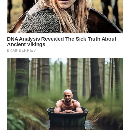
WAHANANEWS
CO ID
WAHANANEWS
NET
WAHANA
SPORT
WAHANA
UMKM
WAHANA
SELEB
WAHANA
PERSONA