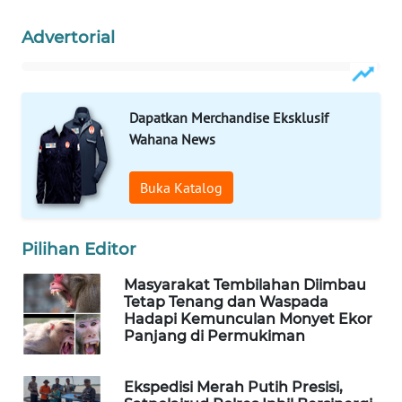
Advertorial
LKKI
KOPEKLIN
Dapatkan Merchandise Eksklusif
Wahana News
PORTAL
KONSUMEN
Buka Katalog
FORWAMKI
Pilihan Editor
ALPERKLINAS
Masyarakat Tembilahan Diimbau
FORJASIDA
Tetap Tenang dan Waspada
Hadapi Kemunculan Monyet Ekor
Panjang di Permukiman
TAMBANG
NEWS
Ekspedisi Merah Putih Presisi,