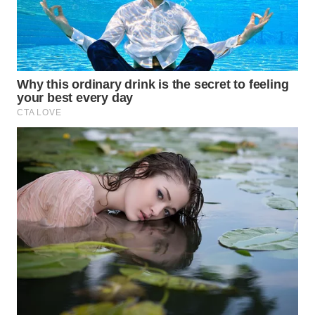
WN
KARAWANG
WN
BEKASI
WN
BOGOR
WN
DEPOK
WN
TAPANULI
UTARA
WN
SAMOSIR