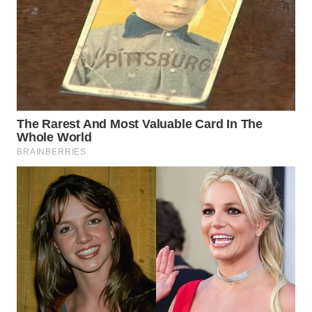
WN
SUKABUMI
WN
PURWAKARTA
WN
PRIANGAN
TIMUR
WN
SEMARANG
WN
SOLO
WN
BOROBUDUR