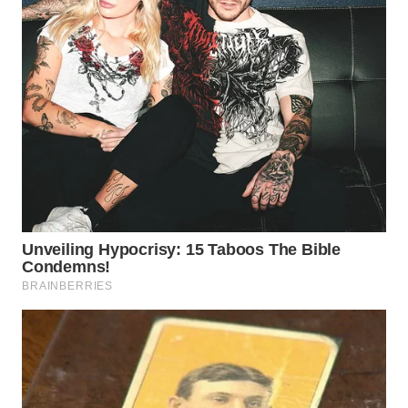
WN
BINJAI
WN
CIREBON
WN
INDRAMAYU
WN
KUNINGAN
WN
MAJALENGKA
WN
SUBANG