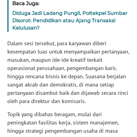
WN
Baca Juga:
JAKARTA
Diduga Jadi Ladang Pungli, Poltekpel Sumbar
Disorot: Pendidikan atau Ajang Transaksi
WN
Kelulusan?
JABAR
Dalam sesi tersebut, para karyawan diberi
WN
kesempatan luas untuk menyampaikan pertanyaan,
BANTEN
masukan, maupun ide-ide kreatif terkait
operasional perusahaan, pengembangan karir,
WN
NTT
hingga rencana bisnis ke depan. Suasana berjalan
sangat akrab dan demokratis, di mana setiap
WN
pertanyaan disambut baik dan dijawab secara rinci
KEPRI
oleh para direktur dan komisaris.
Topik yang dibahas beragam, mulai dari
WN
PAPUA
peningkatan fasilitas kerja, sistem manajemen,
hingga strategi pengembangan usaha di masa
WN