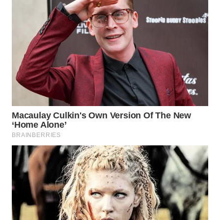
WAHANA
INFRASTRUKTUR
WAHANA
KONSUMEN
WAHANA
LISTRIK
WAHANA
TRAVEL
WAHANA
TV
WAHANANEWS
ID