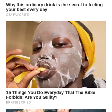
WN
PADANG
LAWAS
WN
SUMEDANG
WN
CIANJUR
WN
KEPULAUAN
SERIBU
WN
TANGERANG