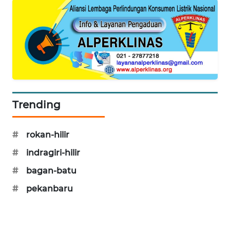
ID
PERAPKI
NEWS
SONYA
ASA
NEWS
Trending
#
rokan-hilir
#
indragiri-hilir
#
bagan-batu
#
pekanbaru