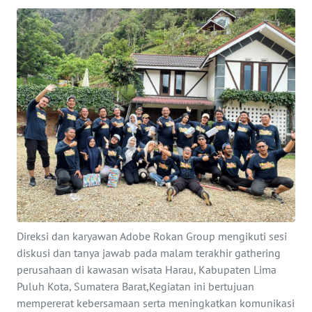
OPINI
PERISTIWA
Informasi
INDEKS
BERITA
KONTAK
KAMI
INFO
Direksi dan karyawan Adobe Rokan Group mengikuti sesi
IKLAN
diskusi dan tanya jawab pada malam terakhir gathering
perusahaan di kawasan wisata Harau, Kabupaten Lima
TENTANG
Puluh Kota, Sumatera Barat,Kegiatan ini bertujuan
KAMI
mempererat kebersamaan serta meningkatkan komunikasi