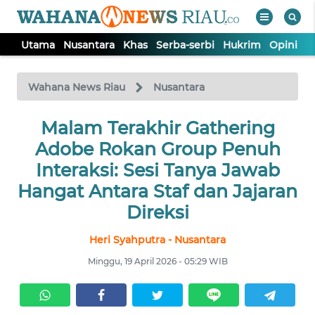
Utama
Nusantara
Khas
Serba-serbi
Hukrim
Opini
P
WAHANA
Tutup
TV
Wahana News Riau
Nusantara
UTAMA
Malam Terakhir Gathering
Adobe Rokan Group Penuh
NUSANTARA
Interaksi: Sesi Tanya Jawab
Hangat Antara Staf dan Jajaran
KHAS
Direksi
Heri Syahputra - Nusantara
SERBA-
SERBI
Minggu, 19 April 2026 - 05:29 WIB
HUKRIM