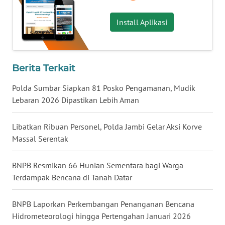
WN
GORONTALO
Install Aplikasi
WN
SULUT
Berita Terkait
WN
MALUKU
Polda Sumbar Siapkan 81 Posko Pengamanan, Mudik
Lebaran 2026 Dipastikan Lebih Aman
WN
MALUT
Libatkan Ribuan Personel, Polda Jambi Gelar Aksi Korve
Massal Serentak
WN
DAIRI
BNPB Resmikan 66 Hunian Sementara bagi Warga
Terdampak Bencana di Tanah Datar
WN
DANAU
BNPB Laporkan Perkembangan Penanganan Bencana
TOBA
Hidrometeorologi hingga Pertengahan Januari 2026