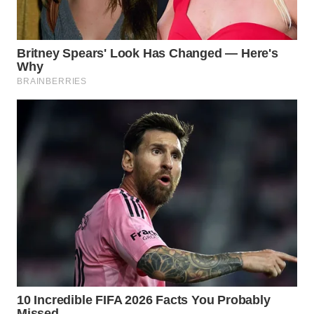
WN
MADURA
WN
SURABAYA
WN
NATUNA
WN
BINTAN
WN
MANDALIKA
WN
LIKUPANG