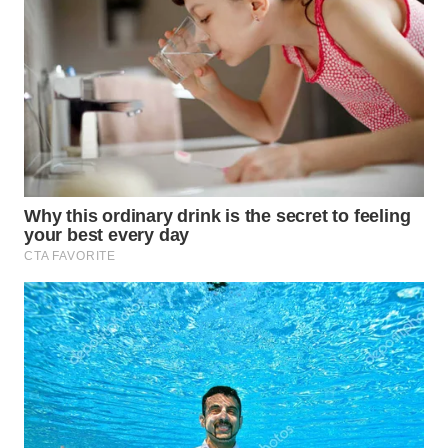
SIMALUNGUN
WN
LABUHANBATU
WN
TAPANULI
TENGAH
WN DELI
SERDANG
WN
TEBING
TINGGI
WN
PAKPAK