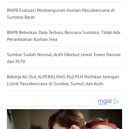
WN
BNPB Evaluasi Pembangunan Hunian Pascabencana di
NIAS
Sumatra Barat
WN
BNPB Beberkan Data Terbaru Bencana Sumatra: Tidak Ada
LANGKAT
Penambahan Korban Jiwa
WN
Sumbar Sudah Normal, Aceh Dikebut Lewat Tower Darurat
TAPANULI
SELATAN
dan PLTD
WN
Bekerja All Out, ALPERKLINAS Puji PLN Pulihkan Jaringan
TANJUNG
Listrik Pascabencana di Sumbar, Sumut, dan Aceh
LESUNG
WN
KARO
WN