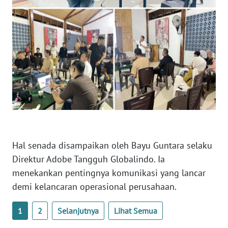
WN
LAMPUNG
WN
JATENG
WN
NUSANTARA
WN
JOGJA
Hal senada disampaikan oleh Bayu Guntara selaku
WN
Direktur Adobe Tangguh Globalindo. Ia
JATIM
menekankan pentingnya komunikasi yang lancar
demi kelancaran operasional perusahaan.
WN
BALI
1
2
Selanjutnya
Lihat Semua