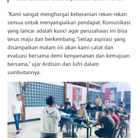
WN
SULTENG
"Kami sangat menghargai keberanian rekan-rekan
semua untuk menyampaikan pendapat. Komunikasi
WN
yang lancar adalah kunci agar perusahaan ini bisa
SULBAR
terus maju dan berkembang. Setiap aspirasi yang
disampaikan malam ini akan kami catat dan
WN
evaluasi bersama demi kenyamanan dan kemajuan
BABEL
bersama," ujar Ardison dan Jufri dalam
sambutannya.
WN
SUMBAR
WN
SUMSEL
WN
BENGKULU