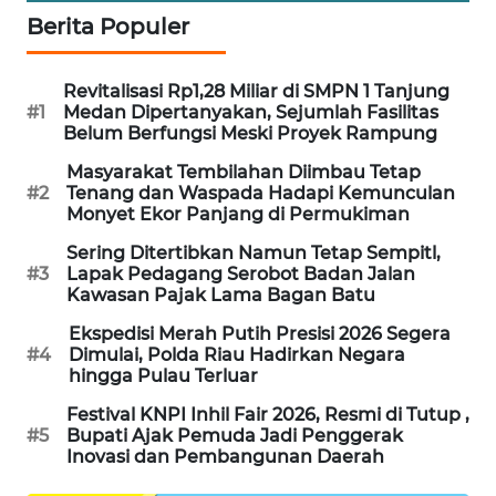
ID
Berita Populer
ENERGI
Revitalisasi Rp1,28 Miliar di SMPN 1 Tanjung
NEWS
#1
Medan Dipertanyakan, Sejumlah Fasilitas
Belum Berfungsi Meski Proyek Rampung
CILEUNGSI
Masyarakat Tembilahan Diimbau Tetap
NEWS
#2
Tenang dan Waspada Hadapi Kemunculan
Monyet Ekor Panjang di Permukiman
BERKAT
Sering Ditertibkan Namun Tetap Sempitl,
NEWS
#3
Lapak Pedagang Serobot Badan Jalan
Kawasan Pajak Lama Bagan Batu
BERAMPU
Ekspedisi Merah Putih Presisi 2026 Segera
NEWS
#4
Dimulai, Polda Riau Hadirkan Negara
hingga Pulau Terluar
ANUGERAH
Festival KNPI Inhil Fair 2026, Resmi di Tutup ,
NEWS
#5
Bupati Ajak Pemuda Jadi Penggerak
Inovasi dan Pembangunan Daerah
AKHLAK