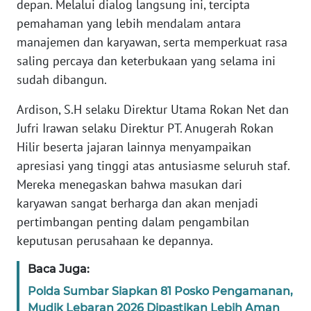
depan. Melalui dialog langsung ini, tercipta
PAPUA
pemahaman yang lebih mendalam antara
BARAT
manajemen dan karyawan, serta memperkuat rasa
saling percaya dan keterbukaan yang selama ini
WN
sudah dibangun.
RIAU
Ardison, S.H selaku Direktur Utama Rokan Net dan
WN
Jufri Irawan selaku Direktur PT. Anugerah Rokan
SERAMBI
Hilir beserta jajaran lainnya menyampaikan
apresiasi yang tinggi atas antusiasme seluruh staf.
WN
Mereka menegaskan bahwa masukan dari
JAMBI
karyawan sangat berharga dan akan menjadi
WN
pertimbangan penting dalam pengambilan
SULTRA
keputusan perusahaan ke depannya.
Baca Juga:
WN
NTB
Polda Sumbar Siapkan 81 Posko Pengamanan,
Mudik Lebaran 2026 Dipastikan Lebih Aman