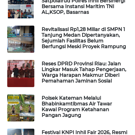
Satpolairud Polres Inhil Bersinergi
SITUNGIR
Bersama Instansi Maritim TNI
NEWS
AL,KSOP, Basarnas
SIDIKALANG
Revitalisasi Rp1,28 Miliar di SMPN 1
NEWS
Tanjung Medan Dipertanyakan,
Sejumlah Fasilitas Belum
Berfungsi Meski Proyek Rampung
SIBARAGAS
NEWS
Reses DPRD Provinsi Riau: Jalan
Lingkar Masuk Tahap Pengerjaan,
METRO
Warga Harapan Makmur Diberi
SIANTAR
Pemahaman Jaminan Sosial
NEWS
Polsek Kateman Melalui
METRO
Bhabinkamtibmas Air Tawar
MEDAN
Kawal Program Ketahanan
NEWS
Pangan Jagung
METRO
Festival KNPI Inhil Fair 2026, Resmi
JAKARTA