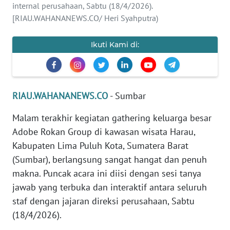
internal perusahaan, Sabtu (18/4/2026).
[RIAU.WAHANANEWS.CO/ Heri Syahputra)
PEDOMAN
MEDIA
SIBER
Ikuti Kami di:
REDAKSI
KARIR
RIAU.WAHANANEWS.CO
- Sumbar
Malam terakhir kegiatan gathering keluarga besar
DISCLAIMER
Adobe Rokan Group di kawasan wisata Harau,
Kabupaten Lima Puluh Kota, Sumatera Barat
Wahana
News
(Sumbar), berlangsung sangat hangat dan penuh
Regional
makna. Puncak acara ini diisi dengan sesi tanya
jawab yang terbuka dan interaktif antara seluruh
WN
staf dengan jajaran direksi perusahaan, Sabtu
SUMUT
(18/4/2026).