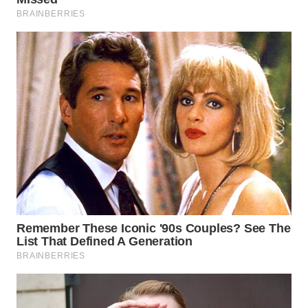
WN
LABUANBAJO
WN
BORNEO
Wahana
Media
Group
WAHANA
NEWS
WAHANA
TANI
WAHANA
ADVOKAT