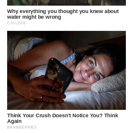
WAHANA
OTOMOTIF
WAHANA
HEALTH
WAHANA
DESA
WISATA
LAPAK
WAHANA
Wahana
Network
KONSUMEN
LISTRIK