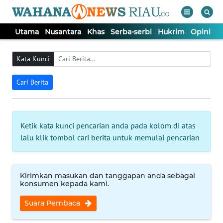
Utama
Nusantara
Khas
Serba-serbi
Hukrim
Opini
P
WAHANA
Tutup
TV
Kata Kunci
Cari Berita
UTAMA
NUSANTARA
Ketik kata kunci pencarian anda pada kolom di atas
lalu klik tombol cari berita untuk memulai pencarian
KHAS
SERBA-
Kirimkan masukan dan tanggapan anda sebagai
SERBI
konsumen kepada kami.
Suara Pembaca
HUKRIM