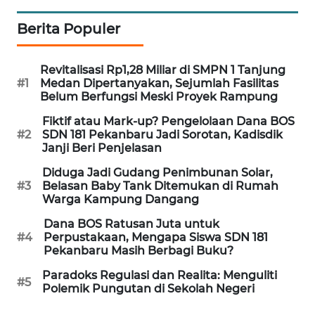
OPINI
Berita Populer
PERISTIWA
Revitalisasi Rp1,28 Miliar di SMPN 1 Tanjung
#1
Medan Dipertanyakan, Sejumlah Fasilitas
Belum Berfungsi Meski Proyek Rampung
Informasi
Fiktif atau Mark-up? Pengelolaan Dana BOS
INDEKS
#2
SDN 181 Pekanbaru Jadi Sorotan, Kadisdik
BERITA
Janji Beri Penjelasan
Diduga Jadi Gudang Penimbunan Solar,
KONTAK
#3
Belasan Baby Tank Ditemukan di Rumah
KAMI
Warga Kampung Dangang
Dana BOS Ratusan Juta untuk
INFO
#4
Perpustakaan, Mengapa Siswa SDN 181
IKLAN
Pekanbaru Masih Berbagi Buku?
Paradoks Regulasi dan Realita: Menguliti
#5
TENTANG
Polemik Pungutan di Sekolah Negeri
KAMI