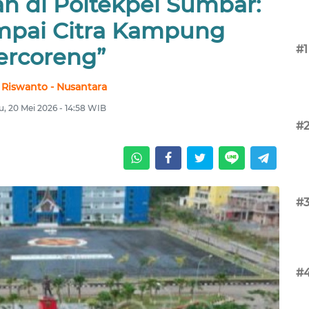
an di Poltekpel Sumbar:
mpai Citra Kampung
#1
ercoreng”
 Riswanto - Nusantara
, 20 Mei 2026 - 14:58 WIB
#
#
#