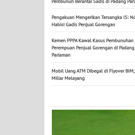
Pembunuh Berantai Sadis di Padang Par
WN
Pengakuan Mengerikan Tersangka IS: N
KALTENG
Habisi Gadis Penjual Gorengan
WN
Kemen PPPA Kawal Kasus Pembunuhan
KALTARA
Perempuan Penjual Gorengan di Padang
Pariaman
WN
KALSEL
Mobil Uang ATM Dibegal di Flyover BIM,
Miliar Melayang
WN
KALTIM
WN
SULSEL
WN
GORONTALO