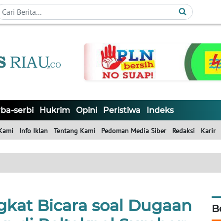
ba-serbi
Hukrim
Opini
Peristiwa
Indeks
Kami
Info Iklan
Tentang Kami
Pedoman Media Siber
Redaksi
Karir
gkat Bicara soal Dugaan
B