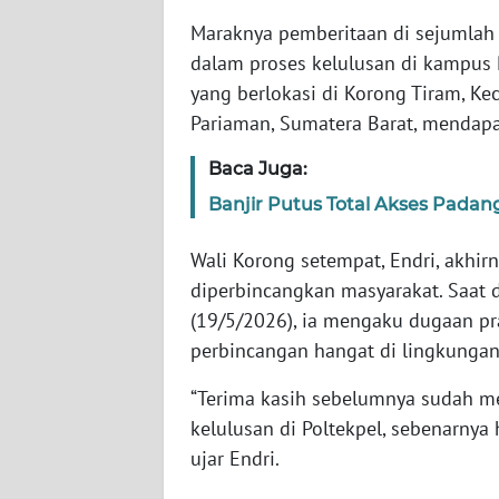
Maraknya pemberitaan di sejumlah m
WN
dalam proses kelulusan di kampus P
JABAR
yang berlokasi di Korong Tiram, K
Pariaman, Sumatera Barat, mendapa
WN
BANTEN
Baca Juga:
Banjir Putus Total Akses Padan
WN
NTT
Wali Korong setempat, Endri, akhir
diperbincangkan masyarakat. Saat 
WN
(19/5/2026), ia mengaku dugaan pr
KEPRI
perbincangan hangat di lingkungan
WN
“Terima kasih sebelumnya sudah me
PAPUA
kelulusan di Poltekpel, sebenarnya 
ujar Endri.
WN
PAPUA