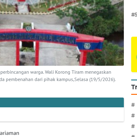
#
i perbincangan warga. Wali Korong Tiram menegaskan
 ada pembenahan dari pihak kampus,Selasa (19/5/2026).
T
#
#
#
Pariaman