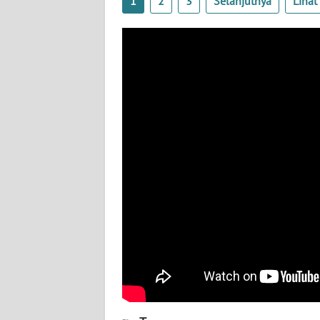
1
2
3
Selanjutnya
Liha
SULTENG
WN
SULBAR
WN
BABEL
WN
SUMBAR
WN
SUMSEL
WN
BENGKULU
WN