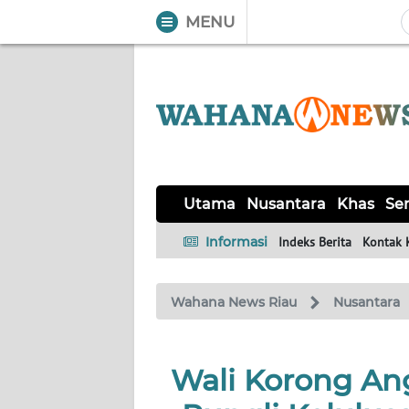
MENU
WAHANA
Tutup
TV
UTAMA
NUSANTARA
Utama
Nusantara
Khas
Ser
KHAS
Informasi
Indeks Berita
Kontak 
SERBA-
Wahana News Riau
Nusantara
SERBI
HUKRIM
Wali Korong An