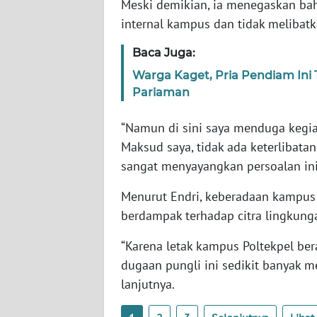
Meski demikian, ia menegaskan bahw
BARAT
internal kampus dan tidak melibat
WN
Baca Juga:
RIAU
Warga Kaget, Pria Pendiam Ini
Pariaman
WN
SERAMBI
“Namun di sini saya menduga kegiat
Maksud saya, tidak ada keterlibata
WN
sangat menyayangkan persoalan ini 
JAMBI
Menurut Endri, keberadaan kampus 
WN
berdampak terhadap citra lingkunga
SULTRA
“Karena letak kampus Poltekpel ber
WN
dugaan pungli ini sedikit banyak 
NTB
lanjutnya.
WN