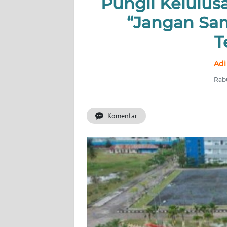
Pungli Kelulus
OPINI
“Jangan Sa
PERISTIWA
T
Informasi
Adi
INDEKS
Rabu
BERITA
Komentar
KONTAK
KAMI
INFO
IKLAN
TENTANG
KAMI