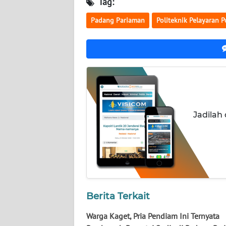
Tag:
LAMPUNG
Padang Pariaman
Politeknik Pelayaran 
WN
JATENG
WN
NUSANTARA
WN
JOGJA
Jadilah
WN
JATIM
WN
BALI
Berita Terkait
WN
Warga Kaget, Pria Pendiam Ini Ternyata
KALBAR