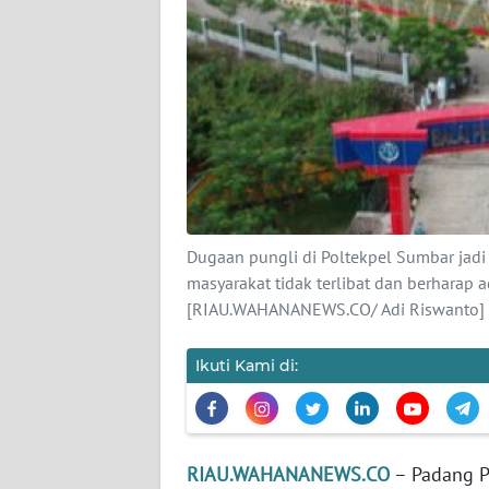
PEDOMAN
MEDIA
SIBER
REDAKSI
KARIR
DISCLAIMER
Dugaan pungli di Poltekpel Sumbar jad
Wahana
masyarakat tidak terlibat dan berharap
News
[RIAU.WAHANANEWS.CO/ Adi Riswanto]
Regional
Ikuti Kami di:
WN
SUMUT
WN
RIAU.WAHANANEWS.CO
– Padang 
JAKARTA