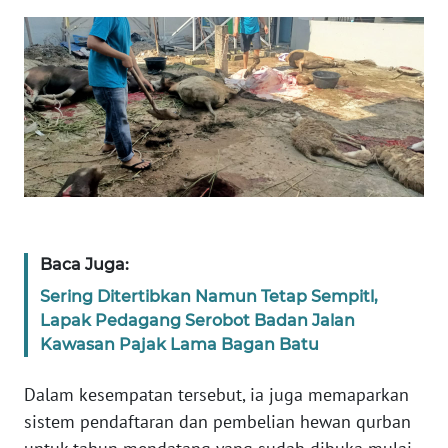
PAPUA
BARAT
WN
RIAU
WN
SERAMBI
WN
JAMBI
Baca Juga:
Sering Ditertibkan Namun Tetap Sempitl,
WN
Lapak Pedagang Serobot Badan Jalan
SULTRA
Kawasan Pajak Lama Bagan Batu
WN
Dalam kesempatan tersebut, ia juga memaparkan
NTB
sistem pendaftaran dan pembelian hewan qurban