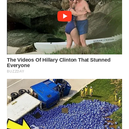
WN
MADURA
WN
SURABAYA
WN
NATUNA
WN
BINTAN
WN
MANDALIKA
WN
LIKUPANG