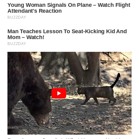
WN
KARAWANG
WN
BEKASI
WN
BOGOR
WN
DEPOK
WN
TAPANULI
UTARA
WN
SAMOSIR