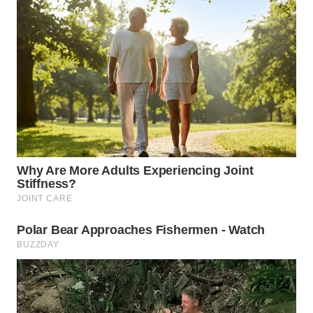
WN
SUKABUMI
WN
PURWAKARTA
WN
PRIANGAN
TIMUR
WN
SEMARANG
WN
SOLO
WN
BOROBUDUR