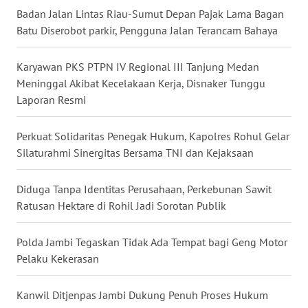
WN
Badan Jalan Lintas Riau-Sumut Depan Pajak Lama Bagan
GORONTALO
Batu Diserobot parkir, Pengguna Jalan Terancam Bahaya
WN
Karyawan PKS PTPN IV Regional III Tanjung Medan
SULUT
Meninggal Akibat Kecelakaan Kerja, Disnaker Tunggu
Laporan Resmi
WN
MALUKU
Perkuat Solidaritas Penegak Hukum, Kapolres Rohul Gelar
Silaturahmi Sinergitas Bersama TNI dan Kejaksaan
WN
MALUT
Diduga Tanpa Identitas Perusahaan, Perkebunan Sawit
Ratusan Hektare di Rohil Jadi Sorotan Publik
WN
DAIRI
Polda Jambi Tegaskan Tidak Ada Tempat bagi Geng Motor
WN
Pelaku Kekerasan
DANAU
TOBA
Kanwil Ditjenpas Jambi Dukung Penuh Proses Hukum