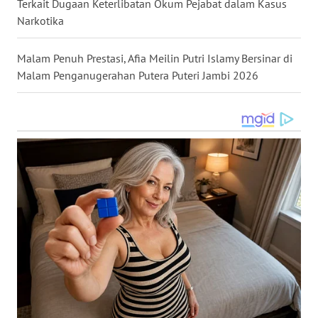
Terkait Dugaan Keterlibatan Okum Pejabat dalam Kasus
WN
Narkotika
NIAS
Malam Penuh Prestasi, Afia Meilin Putri Islamy Bersinar di
WN
Malam Penganugerahan Putera Puteri Jambi 2026
LANGKAT
WN
TAPANULI
SELATAN
WN
TANJUNG
LESUNG
WN
KARO
WN