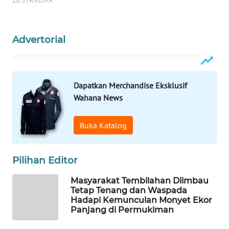
WAHANANEWS
CO ID
Advertorial
WAHANANEWS
NET
WAHANA
Dapatkan Merchandise Eksklusif
SPORT
Wahana News
WAHANA
Buka Katalog
UMKM
WAHANA
Pilihan Editor
SELEB
Masyarakat Tembilahan Diimbau
Tetap Tenang dan Waspada
WAHANA
Hadapi Kemunculan Monyet Ekor
PERSONA
Panjang di Permukiman