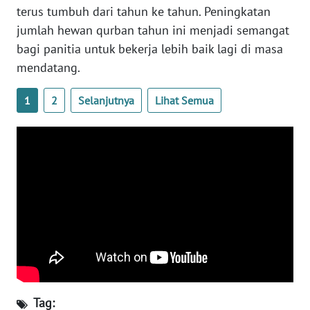
WN
terus tumbuh dari tahun ke tahun. Peningkatan
LAMPUNG
jumlah hewan qurban tahun ini menjadi semangat
bagi panitia untuk bekerja lebih baik lagi di masa
WN
mendatang.
JATENG
1
2
Selanjutnya
Lihat Semua
WN
NUSANTARA
WN
JOGJA
WN
JATIM
WN
BALI
Tag: