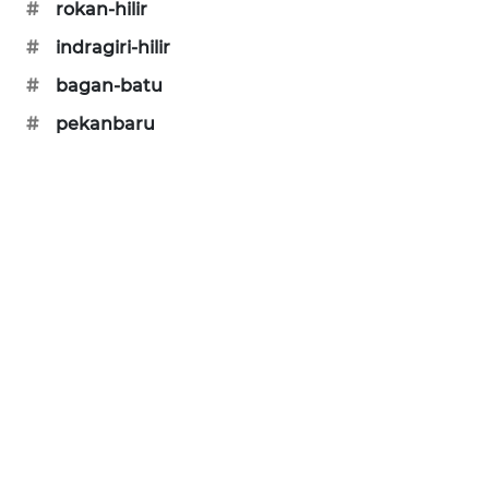
#
rokan-hilir
NEWS
#
indragiri-hilir
KRT
#
bagan-batu
NEWS
#
pekanbaru
KARING
NEWS
JURNAL
MARITIM
HUMBANG
NEWS
GARONGGANG
NEWS
FISUELRI