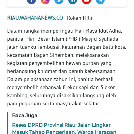
PEDOMAN
MEDIA
RIAU.WAHANANEWS.CO
- Rokan Hilir
SIBER
Dalam rangka memperingati Hari Raya Idul Adha,
panitia Hari Besar Islam (PHBI) Masjid Syuhada
REDAKSI
jalan tuanku Tambusai, kelurahan Bagan Batu kota,
kecamatan Bagan Sinembah, melaksanakan
KARIR
kegiatan penyembelihan hewan qurban yang
DISCLAIMER
berlangsung khidmat dan penuh kebersamaan.
Dalam pelaksanaan tahun ini, panitia berhasil
Wahana
menyembelih sebanyak 8 ekor sapi dan 3 ekor
News
kambing, seluruhnya disaksikan langsung oleh
Regional
para pequrban serta masyarakat sekitar.
WN
Baca Juga:
SUMUT
Reses DPRD Provinsi Riau: Jalan Lingkar
Masuk Tahap Pengerjaan, Warga Harapan