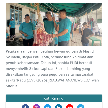
OPINI
PERISTIWA
Informasi
INDEKS
BERITA
Pelaksanaan penyembelihan hewan qurban di Masjid
Syuhada, Bagan Batu Kota, berlangsung khidmat dan
penuh kebersamaan. Tahun ini, panitia PHBI berhasil
KONTAK
KAMI
menyembelih 8 ekor sapi dan 3 ekor kambing yang
disaksikan langsung para pequrban serta masyarakat
sekitar.Rabu (27/5/2026).[RIAU.WAHANANEWS.CO/ Iwan
INFO
IKLAN
Sitorus]
TENTANG
Ikuti Kami di:
KAMI