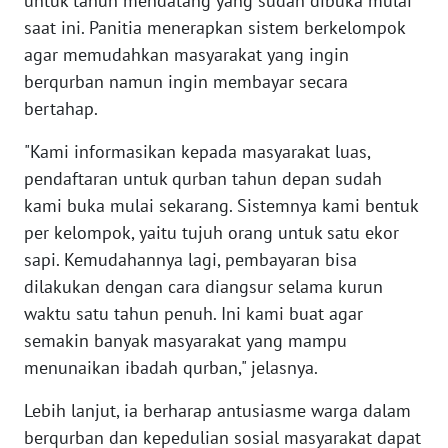
untuk tahun mendatang yang sudah dibuka mulai
WN
saat ini. Panitia menerapkan sistem berkelompok
SULTENG
agar memudahkan masyarakat yang ingin
berqurban namun ingin membayar secara
WN
bertahap.
SULBAR
"Kami informasikan kepada masyarakat luas,
WN
pendaftaran untuk qurban tahun depan sudah
BABEL
kami buka mulai sekarang. Sistemnya kami bentuk
per kelompok, yaitu tujuh orang untuk satu ekor
WN
sapi. Kemudahannya lagi, pembayaran bisa
SUMBAR
dilakukan dengan cara diangsur selama kurun
waktu satu tahun penuh. Ini kami buat agar
WN
SUMSEL
semakin banyak masyarakat yang mampu
menunaikan ibadah qurban," jelasnya.
WN
BENGKULU
Lebih lanjut, ia berharap antusiasme warga dalam
berqurban dan kepedulian sosial masyarakat dapat