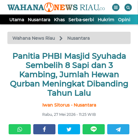
Utama
Nusantara
Khas
Serba-serbi
Hukrim
Opini
P
WAHANA
Tutup
TV
Wahana News Riau
Nusantara
UTAMA
Panitia PHBI Masjid Syuhada
Sembelih 8 Sapi dan 3
NUSANTARA
Kambing, Jumlah Hewan
Qurban Meningkat Dibanding
KHAS
Tahun Lalu
Iwan Sitorus - Nusantara
SERBA-
SERBI
Rabu, 27 Mei 2026 - 11:25 WIB
HUKRIM