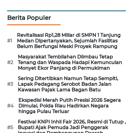
LKKI
Berita Populer
KOPEKLIN
Revitalisasi Rp1,28 Miliar di SMPN 1 Tanjung
#1
Medan Dipertanyakan, Sejumlah Fasilitas
PORTAL
Belum Berfungsi Meski Proyek Rampung
KONSUMEN
Masyarakat Tembilahan Diimbau Tetap
#2
Tenang dan Waspada Hadapi Kemunculan
FORWAMKI
Monyet Ekor Panjang di Permukiman
Sering Ditertibkan Namun Tetap Sempitl,
ALPERKLINAS
#3
Lapak Pedagang Serobot Badan Jalan
Kawasan Pajak Lama Bagan Batu
FORJASIDA
Ekspedisi Merah Putih Presisi 2026 Segera
#4
Dimulai, Polda Riau Hadirkan Negara
hingga Pulau Terluar
TAMBANG
NEWS
Festival KNPI Inhil Fair 2026, Resmi di Tutup ,
#5
Bupati Ajak Pemuda Jadi Penggerak