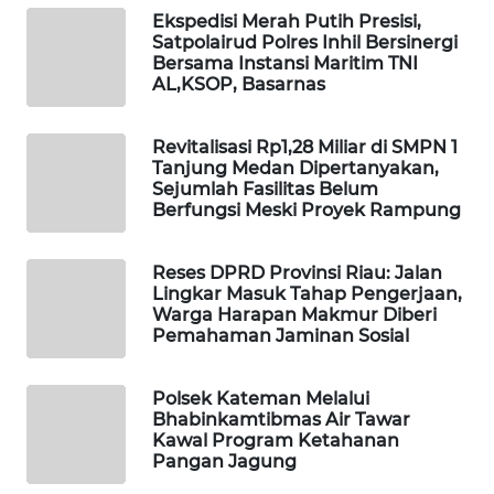
WAHANA
Ekspedisi Merah Putih Presisi,
OTOMOTIF
Satpolairud Polres Inhil Bersinergi
Bersama Instansi Maritim TNI
AL,KSOP, Basarnas
WAHANA
HEALTH
Revitalisasi Rp1,28 Miliar di SMPN 1
Tanjung Medan Dipertanyakan,
WAHANA
Sejumlah Fasilitas Belum
DESA
Berfungsi Meski Proyek Rampung
WISATA
Reses DPRD Provinsi Riau: Jalan
LAPAK
Lingkar Masuk Tahap Pengerjaan,
WAHANA
Warga Harapan Makmur Diberi
Pemahaman Jaminan Sosial
Wahana
Network
Polsek Kateman Melalui
Bhabinkamtibmas Air Tawar
KONSUMEN
Kawal Program Ketahanan
LISTRIK
Pangan Jagung