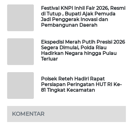
MASYARAKAT
Festival KNPI Inhil Fair 2026, Resmi
KELISTRIKAN
di Tutup , Bupati Ajak Pemuda
Jadi Penggerak Inovasi dan
Pembangunan Daerah
WALINKI
ID
Ekspedisi Merah Putih Presisi 2026
Segera Dimulai, Polda Riau
MAWAKA
Hadirkan Negara hingga Pulau
ID
Terluar
MARTABAT
NET
Polsek Reteh Hadiri Rapat
Persiapan Peringatan HUT RI Ke-
81 Tingkat Kecamatan
PLN
WATCH
KOMENTAR
MKLI
LPKKI