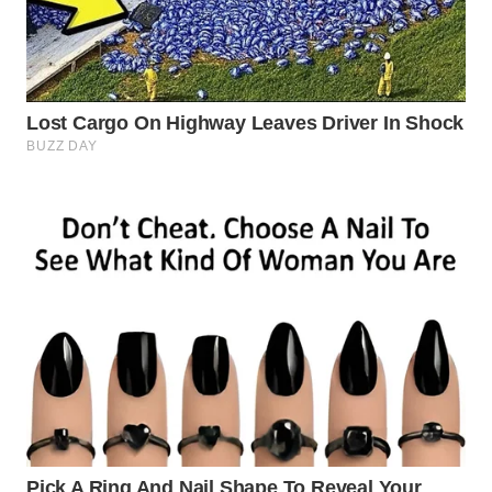
WN
LABUANBAJO
WN
BORNEO
Wahana
Media
Group
WAHANA
NEWS
WAHANA
TANI
WAHANA
ADVOKAT