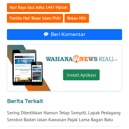
WN
Hari Raya Idul Adha 1447 Hijriah
KALBAR
Panitia Hari Besar Islam Phbi
Rokan Hilir
WN
KALTENG
Beri Komentar
WN
KALTARA
WN
KALSEL
Install Aplikasi
WN
KALTIM
Berita Terkait
WN
Sering Ditertibkan Namun Tetap Sempitl, Lapak Pedagang
SULSEL
Serobot Badan Jalan Kawasan Pajak Lama Bagan Batu