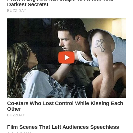
WAHANA
INFRASTRUKTUR
WAHANA
KONSUMEN
WAHANA
LISTRIK
WAHANA
TRAVEL
WAHANA
TV
WAHANANEWS
ID