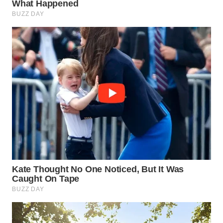
WN
BINJAI
WN
CIREBON
WN
INDRAMAYU
WN
KUNINGAN
WN
MAJALENGKA
WN
SUBANG