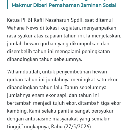
WN
Makmur Diberi Pemahaman Jaminan Sosial
JAKARTA
Ketua PHBI Rafii Nazaharun SpdiI, saat ditemui
WN
Wahana News di lokasi kegiatan, menyampaikan
JABAR
rasa syukur atas capaian tahun ini. Ia menjelaskan,
jumlah hewan qurban yang dikumpulkan dan
WN
BANTEN
disembelih tahun ini mengalami peningkatan
dibandingkan tahun sebelumnya.
WN
"Alhamdulillah, untuk penyembelihan hewan
NTT
qurban tahun ini jumlahnya meningkat satu ekor
dibandingkan tahun lalu. Tahun sebelumnya
WN
KEPRI
jumlahnya enam ekor sapi, dan tahun ini
bertambah menjadi tujuh ekor, ditambah tiga ekor
WN
kambing. Kami selaku panitia sangat bersyukur
PAPUA
dengan antusiasme masyarakat yang semakin
tinggi," ungkapnya, Rabu (27/5/2026).
WN