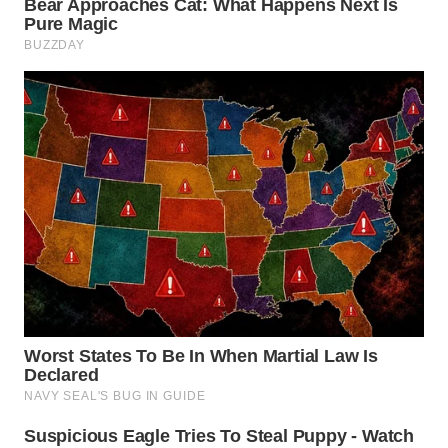
WN
PADANG
LAWAS
WN
SUMEDANG
WN
CIANJUR
WN
KEPULAUAN
SERIBU
WN
TANGERANG