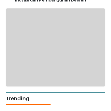
Inovasi dan Pembangunan Daerah
SITUNGIR
NEWS
SIDIKALANG
NEWS
SIBARAGAS
NEWS
METRO
SIANTAR
NEWS
METRO
MEDAN
NEWS
Trending
METRO
JAKARTA