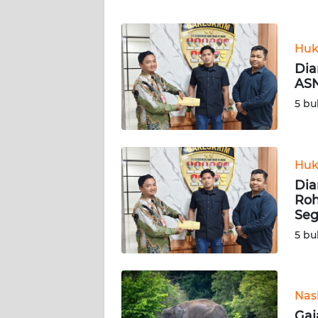
WN
JABAR
Huk
Dia
ASN
WN
BANTEN
5 bu
WN
NTT
Huk
Dia
WN
Roh
KEPRI
Seg
5 bu
WN
PAPUA
WN
Nas
PAPUA
Gaj