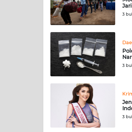
PEDOMAN
Jar
MEDIA
SIBER
3 bu
REDAKSI
Dae
KARIR
Pol
Nar
DISCLAIMER
3 bu
Wahana
News
Regional
Kri
Jen
WN
Ind
SUMUT
3 bu
WN
JAKARTA