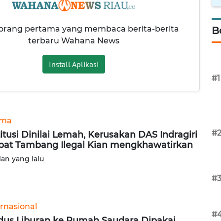
 orang pertama yang membaca berita-berita
B
terbaru Wahana News
Install Aplikasi
#1
ama
#
titusi Dinilai Lemah, Kerusakan DAS Indragiri
bat Tambang Ilegal Kian mengkhawatirkan
lan yang lalu
#
ernasional
#
us Liburan ke Rumah Saudara Dipakai