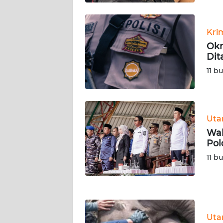
WN
Kri
KALTENG
Okn
Dit
WN
11 b
KALTARA
WN
KALSEL
Ut
Wab
WN
Pol
KALTIM
11 b
WN
SULSEL
WN
Ut
GORONTALO