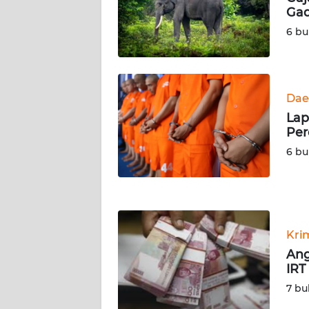
BARAT
Gad
6 bu
WN
RIAU
WN
Dae
SERAMBI
Lap
Per
WN
6 bu
JAMBI
WN
SULTRA
Kri
WN
Ang
NTB
IRT
7 bu
WN