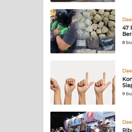
SULTENG
WN
Dae
SULBAR
47 
Ber
WN
8 bu
BABEL
WN
SUMBAR
Dae
Kom
WN
Sia
SUMSEL
9 bu
WN
BENGKULU
Dae
WN
Rib