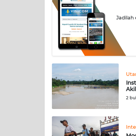
OPINI
PERISTIWA
Jadilah
Informasi
INDEKS
BERITA
KONTAK
Ut
KAMI
Ins
Aki
INFO
2 bu
IKLAN
TENTANG
KAMI
Int
Mod