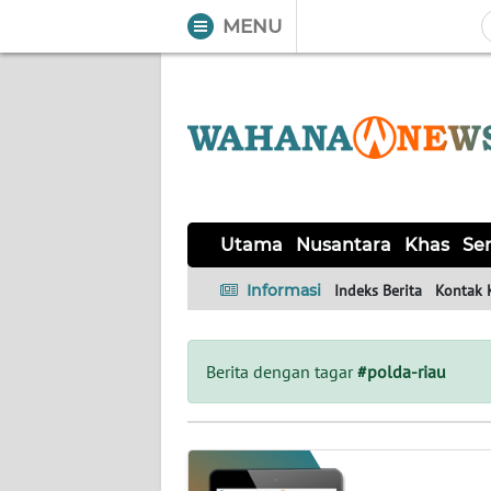
MENU
WAHANA
Tutup
TV
UTAMA
NUSANTARA
Utama
Nusantara
Khas
Ser
KHAS
Informasi
Indeks Berita
Kontak 
SERBA-
SERBI
Berita dengan tagar
#polda-riau
HUKRIM