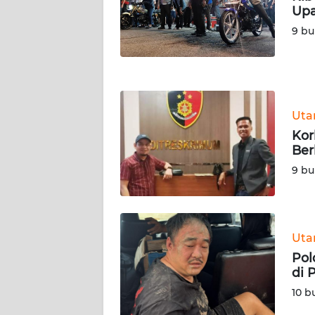
LAMPUNG
Upa
9 bu
WN
JATENG
WN
NUSANTARA
Ut
Kor
WN
Ber
JOGJA
9 bu
WN
JATIM
Ut
WN
Pol
BALI
di 
10 b
WN
KALBAR