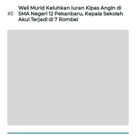
SITUNGIR
Wali Murid Keluhkan Iuran Kipas Angin di
NEWS
#5
SMA Negeri 12 Pekanbaru, Kepala Sekolah
Akui Terjadi di 7 Rombel
SIDIKALANG
NEWS
SIBARAGAS
NEWS
METRO
SIANTAR
NEWS
METRO
MEDAN
NEWS
METRO
JAKARTA