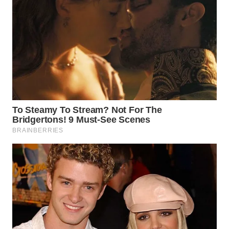
WN
LABUANBAJO
WN
BORNEO
Wahana
Media
Group
WAHANA
NEWS
WAHANA
TANI
WAHANA
ADVOKAT