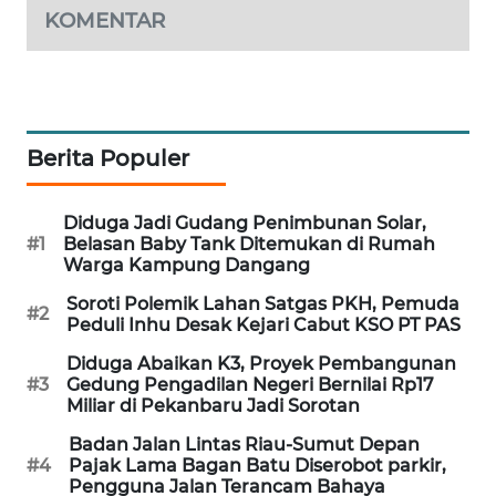
KOMENTAR
LKKI
KOPEKLIN
Berita Populer
PORTAL
KONSUMEN
Diduga Jadi Gudang Penimbunan Solar,
#1
Belasan Baby Tank Ditemukan di Rumah
FORWAMKI
Warga Kampung Dangang
Soroti Polemik Lahan Satgas PKH, Pemuda
ALPERKLINAS
#2
Peduli Inhu Desak Kejari Cabut KSO PT PAS
Diduga Abaikan K3, Proyek Pembangunan
FORJASIDA
#3
Gedung Pengadilan Negeri Bernilai Rp17
Miliar di Pekanbaru Jadi Sorotan
TAMBANG
Badan Jalan Lintas Riau-Sumut Depan
NEWS
#4
Pajak Lama Bagan Batu Diserobot parkir,
Pengguna Jalan Terancam Bahaya