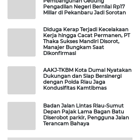
Pembangunan Gedung
Pengadilan Negeri Bernilai Rp17
MASYARAKAT
Miliar di Pekanbaru Jadi Sorotan
KELISTRIKAN
Diduga Kerap Terjadi Kecelakaan
WALINKI
Kerja hingga Cacat Permanen, PT
ID
Thaka Sukses Mandiri Disorot,
Manajer Bungkam Saat
MAWAKA
Dikonfirmasi
ID
AAKJ-TKBM Kota Dumai Nyatakan
Dukungan dan Siap Bersinergi
MARTABAT
dengan Polda Riau Jaga
NET
Kondusifitas Kamtibmas
PLN
Badan Jalan Lintas Riau-Sumut
WATCH
Depan Pajak Lama Bagan Batu
Diserobot parkir, Pengguna Jalan
MKLI
Terancam Bahaya
LPKKI