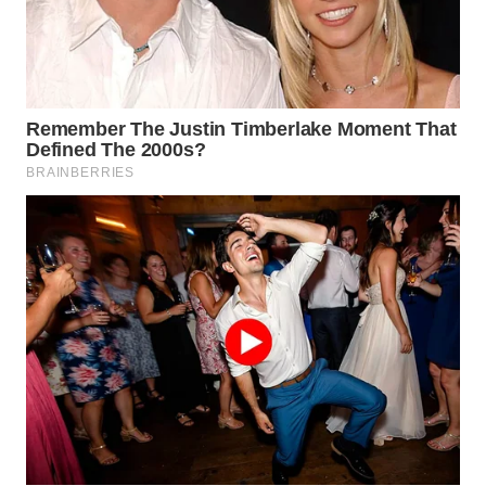
WAHANA
INFRASTRUKTUR
WAHANA
KONSUMEN
WAHANA
LISTRIK
WAHANA
TRAVEL
WAHANA
TV
WAHANANEWS
ID