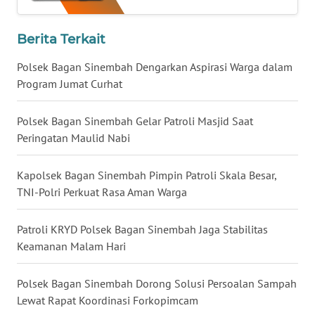
WN
LAMPUNG
Berita Terkait
WN
Polsek Bagan Sinembah Dengarkan Aspirasi Warga dalam
JATENG
Program Jumat Curhat
WN
Polsek Bagan Sinembah Gelar Patroli Masjid Saat
NUSANTARA
Peringatan Maulid Nabi
WN
Kapolsek Bagan Sinembah Pimpin Patroli Skala Besar,
JOGJA
TNI-Polri Perkuat Rasa Aman Warga
WN
Patroli KRYD Polsek Bagan Sinembah Jaga Stabilitas
JATIM
Keamanan Malam Hari
WN
Polsek Bagan Sinembah Dorong Solusi Persoalan Sampah
BALI
Lewat Rapat Koordinasi Forkopimcam