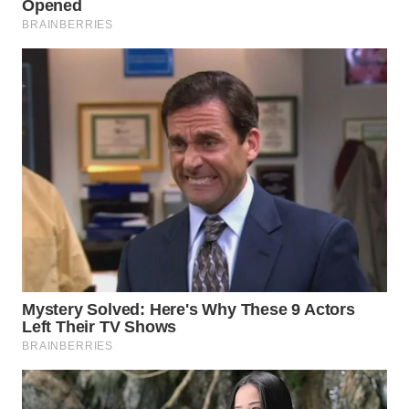
SIMALUNGUN
WN
LABUHANBATU
WN
TAPANULI
TENGAH
WN DELI
SERDANG
WN
TEBING
TINGGI
WN
PAKPAK