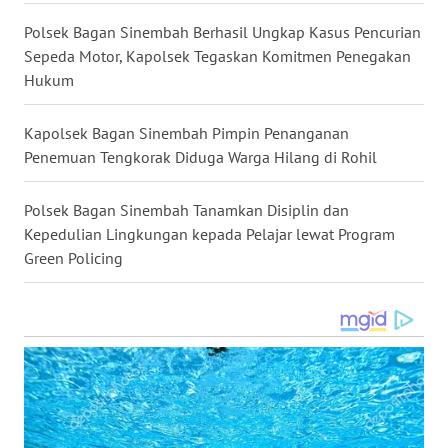
WN
KALBAR
Polsek Bagan Sinembah Berhasil Ungkap Kasus Pencurian
Sepeda Motor, Kapolsek Tegaskan Komitmen Penegakan
Hukum
WN
KALTENG
Kapolsek Bagan Sinembah Pimpin Penanganan
WN
Penemuan Tengkorak Diduga Warga Hilang di Rohil
KALTARA
Polsek Bagan Sinembah Tanamkan Disiplin dan
WN
Kepedulian Lingkungan kepada Pelajar lewat Program
KALSEL
Green Policing
WN
KALTIM
WN
SULSEL