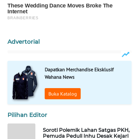
WAHANANEWS
CO ID
WAHANANEWS
NET
Advertorial
WAHANA
SPORT
Dapatkan Merchandise Eksklusif
WAHANA
Wahana News
UMKM
Buka Katalog
WAHANA
SELEB
Pilihan Editor
WAHANA
PERSONA
Soroti Polemik Lahan Satgas PKH,
Pemuda Peduli Inhu Desak Kejari