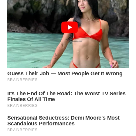
WN
KARAWANG
WN
BEKASI
WN
BOGOR
WN
DEPOK
WN
TAPANULI
UTARA
WN
SAMOSIR