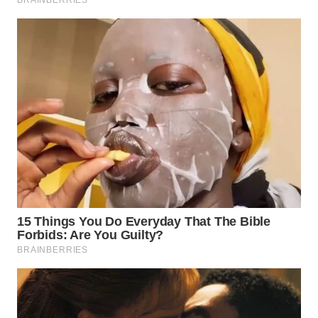
WN
MADURA
WN
SURABAYA
WN
NATUNA
WN
BINTAN
WN
MANDALIKA
WN
LIKUPANG