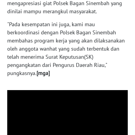
mengapresiasi giat Polsek Bagan Sinembah yang
PAPUA
dinilai mampu merangkul masyarakat.
BARAT
"Pada kesempatan ini juga, kami mau
WN
berkoordinasi dengan Polsek Bagan Sinembah
RIAU
membahas program kerja yang akan dilaksanakan
oleh anggota wanhat yang sudah terbentuk dan
WN
telah menerima Surat Keputusan(SK)
SERAMBI
pengangkatan dari Pengurus Daerah Riau,"
pungkasnya.
[mga]
WN
JAMBI
WN
SULTRA
WN
NTB