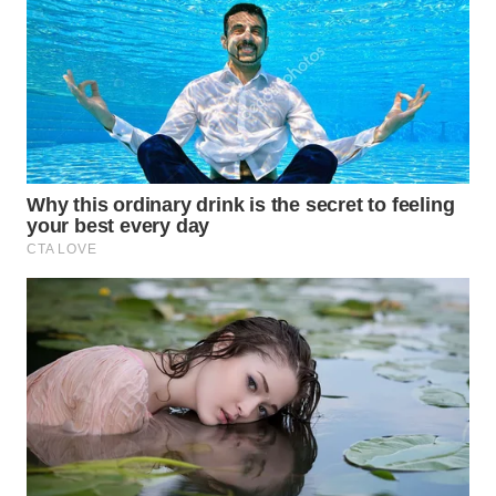
WN
GORONTALO
WN
SULUT
WN
MALUKU
WN
MALUT
WN
DAIRI
WN
DANAU
TOBA