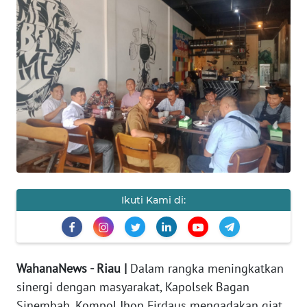
OPINI
PERISTIWA
Informasi
INDEKS
BERITA
KONTAK
KAMI
Ikuti Kami di:
INFO
IKLAN
WahanaNews - Riau |
Dalam rangka meningkatkan
TENTANG
sinergi dengan masyarakat, Kapolsek Bagan
KAMI
Sinembah, Kompol Jhon Firdaus mengadakan giat