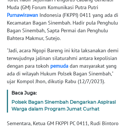
WN
Muda (GM) Forum Komunikasi Putra Putri
JAKARTA
Purnawirawan
Indonesia (FKPPI) 0411 yang ada di
WN
Kecamatan Bagan Sinembah. Hadir pula Penghulu
JABAR
Bagan Sinembah, Sapta Permai dan Penghulu
Bahtera Makmur, Sutejo.
WN
BANTEN
"Jadi, acara Ngopi Bareng ini kita laksanakan demi
terwujudnya jalinan silaturahmi antara kepolisian
WN
dengan para tokoh
pemuda
dan masyarakat yang
NTT
ada di wilayah Hukum Polsek Bagan Sinembah,"
ujar Kompol Jhon, dikutip Rabu (12/7/2023).
WN
KEPRI
Baca Juga:
Polsek Bagan Sinembah Dengarkan Aspirasi
WN
Warga dalam Program Jumat Curhat
PAPUA
Sementara, Ketua GM FKPPI PC 0411, Rudi Bintoro
WN