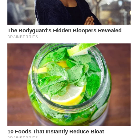
WN
SUKABUMI
WN
PURWAKARTA
WN
PRIANGAN
TIMUR
WN
SEMARANG
WN
SOLO
WN
BOROBUDUR