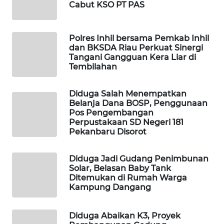
WAHANA
Cabut KSO PT PAS
OTOMOTIF
Polres Inhil bersama Pemkab Inhil
WAHANA
dan BKSDA Riau Perkuat Sinergi
HEALTH
Tangani Gangguan Kera Liar di
Tembilahan
WAHANA
DESA
Diduga Salah Menempatkan
WISATA
Belanja Dana BOSP, Penggunaan
Pos Pengembangan
Perpustakaan SD Negeri 181
LAPAK
Pekanbaru Disorot
WAHANA
Diduga Jadi Gudang Penimbunan
Wahana
Solar, Belasan Baby Tank
Network
Ditemukan di Rumah Warga
Kampung Dangang
KONSUMEN
LISTRIK
Diduga Abaikan K3, Proyek