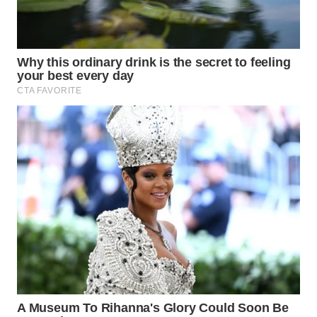
WN
NIAS
WN
LANGKAT
WN
TAPANULI
SELATAN
WN
TANJUNG
LESUNG
WN
KARO
WN