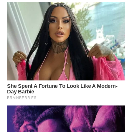
WN
PADANG
LAWAS
WN
SUMEDANG
WN
CIANJUR
WN
KEPULAUAN
SERIBU
WN
TANGERANG