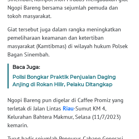
Ngopi Bareng bersama sejumlah pemuda dan
PEDOMAN
tokoh masyarakat.
MEDIA
SIBER
Giat tersebut juga dalam rangka meningkatkan
pemeliharaan keamanan dan ketertiban
REDAKSI
masyarakat (Kamtibmas) di wilayah hukum Polsek
Bagan Sinembah.
KARIR
Baca Juga:
DISCLAIMER
Polisi Bongkar Praktik Penjualan Daging
Anjing di Rokan Hilir, Pelaku Ditangkap
Wahana
News
Ngopi Bareng pun digelar di Caffee Promiz yang
Regional
terletak di Jalan Lintas
Riau
-Sumut KM 4,
Kelurahan Bahtera Makmur, Selasa (11/7/2023)
WN
SUMUT
kemarin.
Turut hadir sejumlah Pengurus Cabang Generasi