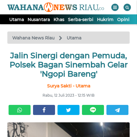
Utama
Nusantara
Khas
Serba-serbi
Hukrim
Opini
P
WAHANA
Tutup
TV
Wahana News Riau
Utama
UTAMA
Jalin Sinergi dengan Pemuda,
Polsek Bagan Sinembah Gelar
NUSANTARA
'Ngopi Bareng'
Surya Sakti - Utama
KHAS
Rabu, 12 Juli 2023 - 12:15 WIB
SERBA-
SERBI
HUKRIM