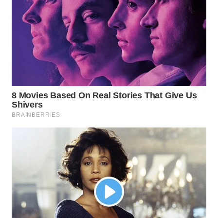
WN
BINJAI
WN
CIREBON
WN
INDRAMAYU
WN
KUNINGAN
WN
MAJALENGKA
WN
SUBANG