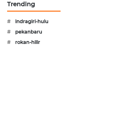
Trending
NEWS
#
indragiri-hulu
KRT
NEWS
#
pekanbaru
#
rokan-hilir
KARING
NEWS
JURNAL
MARITIM
HUMBANG
NEWS
GARONGGANG
NEWS
FISUELRI