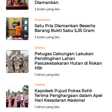
Diamankan
OPINI
2 bulan yang lalu
Nusantara
PERISTIWA
Satu Pria Diamankan Beserta
Barang Bukti Sabu 5,35 Gram
Informasi
3 bulan yang lalu
INDEKS
Utama
BERITA
Petugas Gabungan Lakukan
Pendinginan Lahan
Pascakebakaran Hutan di Rokan
KONTAK
Hilir
KAMI
1 tahun yang lalu
INFO
Utama
IKLAN
Kapolsek Pujud Polres Rohil
Terima Penghargaan dalam Apel
Hari Kesadaran Nasional
TENTANG
KAMI
1 tahun yang lalu