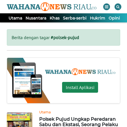
Utama
Nusantara
Khas
Serba-serbi
Hukrim
Opini
P
WAHANA
Tutup
TV
Berita dengan tagar
#polsek-pujud
UTAMA
NUSANTARA
KHAS
Install Aplikasi
SERBA-
SERBI
Utama
Polsek Pujud Ungkap Peredaran
HUKRIM
Sabu dan Ekstasi, Seorang Pelaku