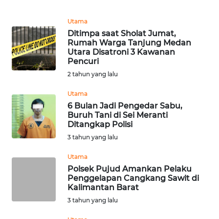
PEDOMAN
Utama
MEDIA
Ditimpa saat Sholat Jumat,
SIBER
Rumah Warga Tanjung Medan
Utara Disatroni 3 Kawanan
Pencuri
REDAKSI
2 tahun yang lalu
KARIR
Utama
6 Bulan Jadi Pengedar Sabu,
DISCLAIMER
Buruh Tani di Sei Meranti
Ditangkap Polisi
3 tahun yang lalu
Wahana
News
Utama
Regional
Polsek Pujud Amankan Pelaku
Penggelapan Cangkang Sawit di
WN
Kalimantan Barat
SUMUT
3 tahun yang lalu