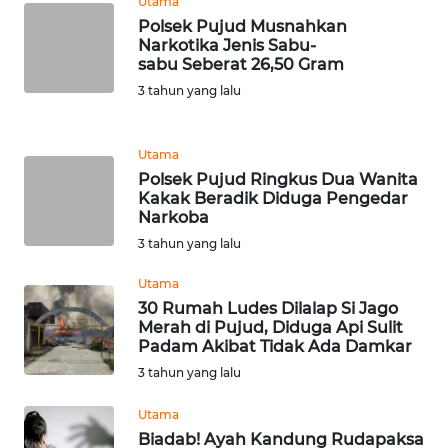
WN
Utama
JAKARTA
Polsek Pujud Musnahkan
Narkotika Jenis Sabu-
sabu Seberat 26,50 Gram
WN
3 tahun yang lalu
JABAR
WN
Utama
BANTEN
Polsek Pujud Ringkus Dua Wanita
Kakak Beradik Diduga Pengedar
Narkoba
WN
3 tahun yang lalu
NTT
Utama
WN
30 Rumah Ludes Dilalap Si Jago
KEPRI
Merah di Pujud, Diduga Api Sulit
Padam Akibat Tidak Ada Damkar
WN
3 tahun yang lalu
PAPUA
Utama
Biadab! Ayah Kandung Rudapaksa
WN