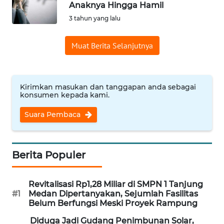
Anaknya Hingga Hamil
PAPUA
3 tahun yang lalu
BARAT
Muat Berita Selanjutnya
WN
RIAU
WN
Kirimkan masukan dan tanggapan anda sebagai
SERAMBI
konsumen kepada kami.
Suara Pembaca
WN
JAMBI
Berita Populer
WN
SULTRA
Revitalisasi Rp1,28 Miliar di SMPN 1 Tanjung
#1
Medan Dipertanyakan, Sejumlah Fasilitas
WN
Belum Berfungsi Meski Proyek Rampung
NTB
Diduga Jadi Gudang Penimbunan Solar,