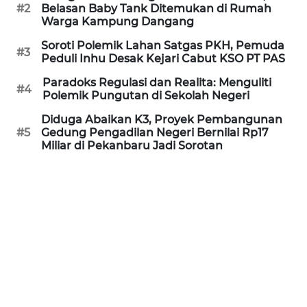
#2
Belasan Baby Tank Ditemukan di Rumah
WN
Warga Kampung Dangang
SULTENG
Soroti Polemik Lahan Satgas PKH, Pemuda
#3
Peduli Inhu Desak Kejari Cabut KSO PT PAS
WN
SULBAR
Paradoks Regulasi dan Realita: Menguliti
#4
Polemik Pungutan di Sekolah Negeri
WN
Diduga Abaikan K3, Proyek Pembangunan
BABEL
#5
Gedung Pengadilan Negeri Bernilai Rp17
Miliar di Pekanbaru Jadi Sorotan
WN
SUMBAR
WN
SUMSEL
WN
BENGKULU