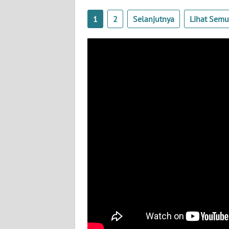
SULTENG
1
2
Selanjutnya
Lihat Sem
WN
SULBAR
WN
BABEL
WN
SUMBAR
WN
SUMSEL
WN
BENGKULU
WN