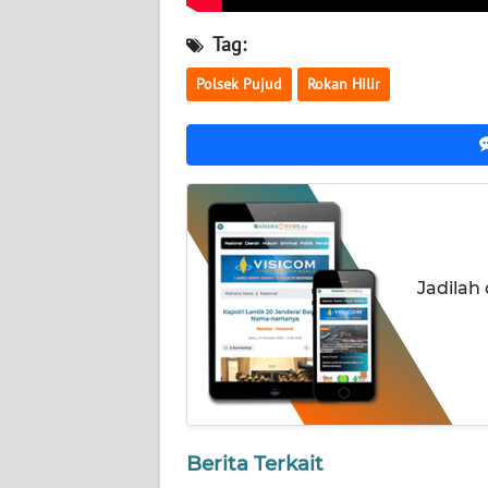
LAMPUNG
Tag:
WN
JATENG
Polsek Pujud
Rokan Hilir
WN
NUSANTARA
WN
JOGJA
Jadilah
WN
JATIM
WN
BALI
Berita Terkait
WN
KALBAR