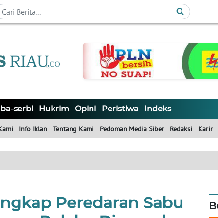
ba-serbi
Hukrim
Opini
Peristiwa
Indeks
Kami
Info Iklan
Tentang Kami
Pedoman Media Siber
Redaksi
Karir
Ungkap Peredaran Sabu
B