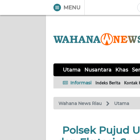
MENU
WAHANA
Tutup
TV
UTAMA
NUSANTARA
Utama
Nusantara
Khas
Ser
KHAS
Informasi
Indeks Berita
Kontak 
SERBA-
Wahana News Riau
Utama
SERBI
HUKRIM
Polsek Pujud 