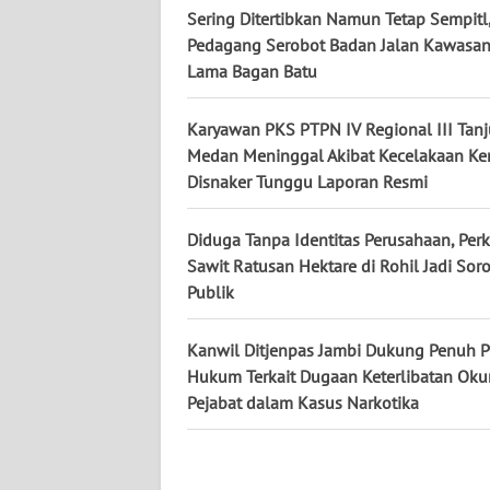
Sering Ditertibkan Namun Tetap Sempitl
Pedagang Serobot Badan Jalan Kawasan
WN
Lama Bagan Batu
KALTENG
Karyawan PKS PTPN IV Regional III Tan
WN
Medan Meninggal Akibat Kecelakaan Ker
KALTARA
Disnaker Tunggu Laporan Resmi
WN
Diduga Tanpa Identitas Perusahaan, Pe
KALSEL
Sawit Ratusan Hektare di Rohil Jadi Sor
Publik
WN
KALTIM
Kanwil Ditjenpas Jambi Dukung Penuh P
Hukum Terkait Dugaan Keterlibatan Ok
WN
Pejabat dalam Kasus Narkotika
SULSEL
WN
GORONTALO