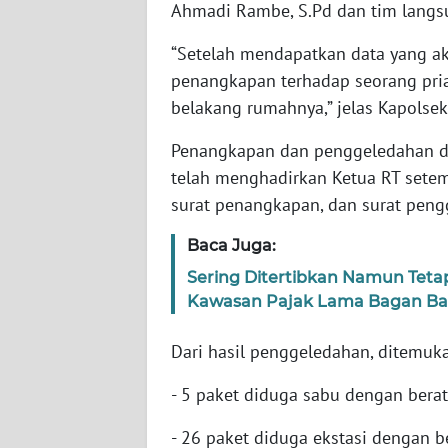
Ahmadi Rambe, S.Pd dan tim langsu
BARAT
“Setelah mendapatkan data yang ak
WN
penangkapan terhadap seorang pria 
RIAU
belakang rumahnya,” jelas Kapolsek
WN
Penangkapan dan penggeledahan di
SERAMBI
telah menghadirkan Ketua RT setem
surat penangkapan, dan surat pen
WN
JAMBI
Baca Juga:
Sering Ditertibkan Namun Teta
WN
Kawasan Pajak Lama Bagan Ba
SULTRA
Dari hasil penggeledahan, ditemuk
WN
NTB
- 5 paket diduga sabu dengan berat
WN
- 26 paket diduga ekstasi dengan b