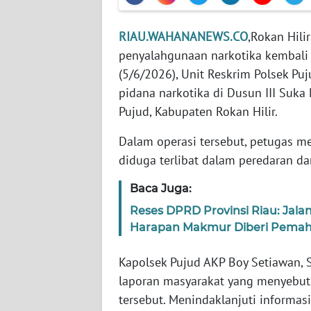
WN
RIAU.WAHANANEWS.CO
,Rokan Hil
JABAR
penyalahgunaan narkotika kembali d
(5/6/2026), Unit Reskrim Polsek P
WN
pidana narkotika di Dusun III Suk
BANTEN
Pujud, Kabupaten Rokan Hilir.
WN
Dalam operasi tersebut, petugas me
NTT
diduga terlibat dalam peredaran da
WN
Baca Juga:
KEPRI
Reses DPRD Provinsi Riau: Jal
Harapan Makmur Diberi Pemah
WN
PAPUA
Kapolsek Pujud AKP Boy Setiawan, S
laporan masyarakat yang menyebutka
WN
tersebut. Menindaklanjuti informas
PAPUA