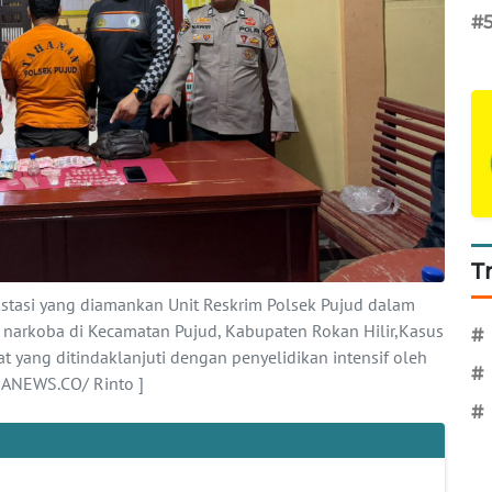
#
T
ekstasi yang diamankan Unit Reskrim Polsek Pujud dalam
arkoba di Kecamatan Pujud, Kabupaten Rokan Hilir,Kasus
#
at yang ditindaklanjuti dengan penyelidikan intensif oleh
#
NANEWS.CO/ Rinto ]
#