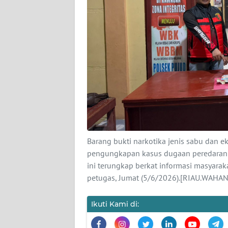
PEDOMAN
MEDIA
SIBER
REDAKSI
KARIR
DISCLAIMER
Wahana
News
Barang bukti narkotika jenis sabu dan 
Regional
pengungkapan kasus dugaan peredaran n
ini terungkap berkat informasi masyarak
WN
petugas, Jumat (5/6/2026).[RIAU.WAHA
SUMUT
Ikuti Kami di:
WN
JAKARTA