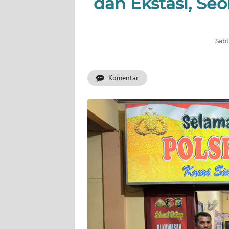
dan Ekstasi, S
OPINI
PERISTIWA
Sabt
Informasi
Komentar
INDEKS
BERITA
KONTAK
KAMI
INFO
IKLAN
TENTANG
KAMI