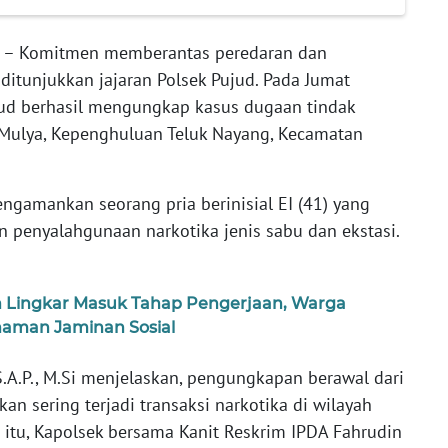
ir – Komitmen memberantas peredaran dan
itunjukkan jajaran Polsek Pujud. Pada Jumat
ujud berhasil mengungkap kasus dugaan tindak
a Mulya, Kepenghuluan Teluk Nayang, Kecamatan
ngamankan seorang pria berinisial EI (41) yang
n penyalahgunaan narkotika jenis sabu dan ekstasi.
an Lingkar Masuk Tahap Pengerjaan, Warga
aman Jaminan Sosial
.A.P., M.Si menjelaskan, pengungkapan berawal dari
n sering terjadi transaksi narkotika di wilayah
i itu, Kapolsek bersama Kanit Reskrim IPDA Fahrudin