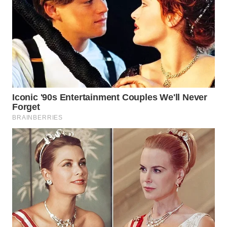
WN
LABUANBAJO
WN
BORNEO
Wahana
Media
Group
WAHANA
NEWS
WAHANA
TANI
WAHANA
ADVOKAT