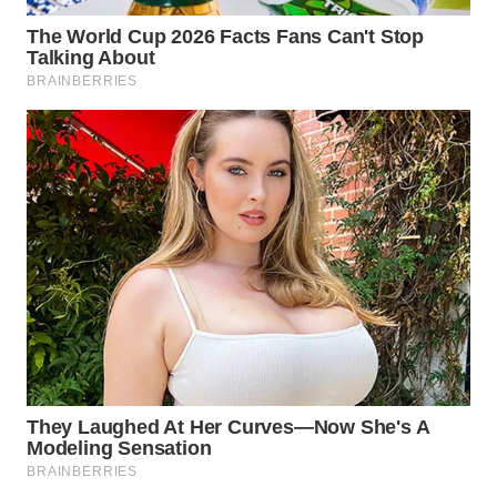
WN
SUKABUMI
WN
PURWAKARTA
WN
PRIANGAN
TIMUR
WN
SEMARANG
WN
SOLO
WN
BOROBUDUR