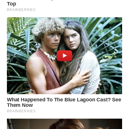
WAHANANEWS
CO ID
WAHANANEWS
NET
WAHANA
SPORT
WAHANA
UMKM
WAHANA
SELEB
WAHANA
PERSONA