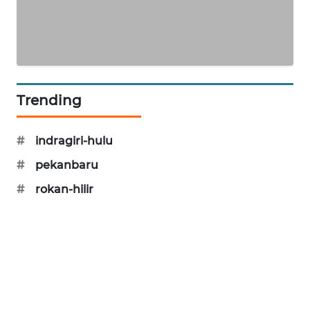
ID
PERAPKI
NEWS
SONYA
Trending
ASA
NEWS
#
indragiri-hulu
#
pekanbaru
#
rokan-hilir