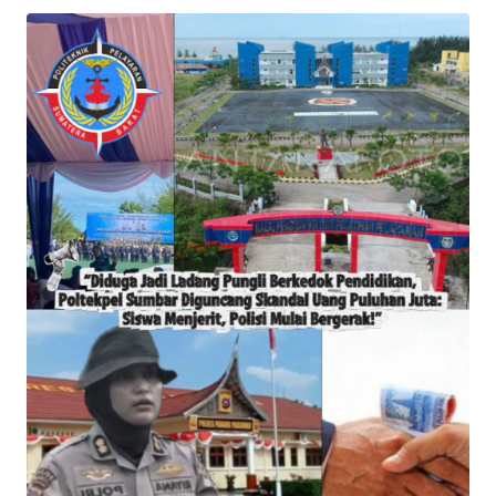
OPINI
PERISTIWA
Informasi
INDEKS
BERITA
KONTAK
KAMI
INFO
IKLAN
TENTANG
KAMI