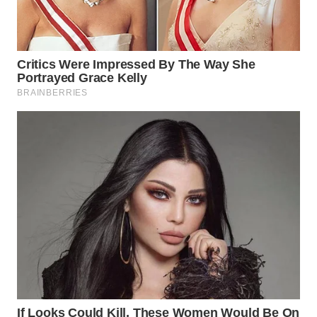
WAHANA
INFRASTRUKTUR
WAHANA
KONSUMEN
WAHANA
LISTRIK
WAHANA
TRAVEL
WAHANA
TV
WAHANANEWS
ID