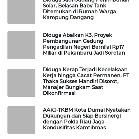
SITUNGIR
Solar, Belasan Baby Tank
NEWS
Ditemukan di Rumah Warga
Kampung Dangang
SIDIKALANG
NEWS
Diduga Abaikan K3, Proyek
Pembangunan Gedung
Pengadilan Negeri Bernilai Rp17
SIBARAGAS
Miliar di Pekanbaru Jadi Sorotan
NEWS
Diduga Kerap Terjadi Kecelakaan
METRO
Kerja hingga Cacat Permanen, PT
SIANTAR
Thaka Sukses Mandiri Disorot,
NEWS
Manajer Bungkam Saat
Dikonfirmasi
METRO
MEDAN
AAKJ-TKBM Kota Dumai Nyatakan
NEWS
Dukungan dan Siap Bersinergi
dengan Polda Riau Jaga
Kondusifitas Kamtibmas
METRO
JAKARTA