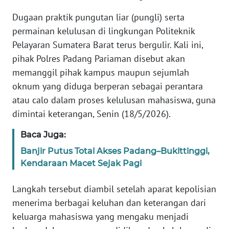
WN
JAKARTA
Dugaan praktik pungutan liar (pungli) serta
permainan kelulusan di lingkungan Politeknik
WN
Pelayaran Sumatera Barat terus bergulir. Kali ini,
JABAR
pihak Polres Padang Pariaman disebut akan
memanggil pihak kampus maupun sejumlah
WN
oknum yang diduga berperan sebagai perantara
BANTEN
atau calo dalam proses kelulusan mahasiswa, guna
dimintai keterangan, Senin (18/5/2026).
WN
NTT
Baca Juga:
Banjir Putus Total Akses Padang–Bukittinggi,
WN
Kendaraan Macet Sejak Pagi
KEPRI
Langkah tersebut diambil setelah aparat kepolisian
WN
PAPUA
menerima berbagai keluhan dan keterangan dari
keluarga mahasiswa yang mengaku menjadi
WN