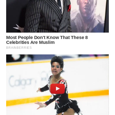
WN
PADANG
LAWAS
WN
SUMEDANG
WN
CIANJUR
WN
KEPULAUAN
SERIBU
WN
TANGERANG