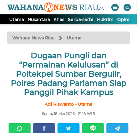
Utama
Nusantara
Khas
Serba-serbi
Hukrim
Opini
P
WAHANA
Tutup
TV
Wahana News Riau
Utama
UTAMA
Dugaan Pungli dan
“Permainan Kelulusan” di
NUSANTARA
Poltekpel Sumbar Bergulir,
Polres Padang Pariaman Siap
KHAS
Panggil Pihak Kampus
Adi Riswanto - Utama
SERBA-
SERBI
Senin, 18 Mei 2026 - 21:18 WIB
HUKRIM