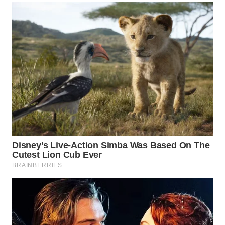
WN
MADURA
WN
SURABAYA
WN
NATUNA
WN
BINTAN
WN
MANDALIKA
WN
LIKUPANG