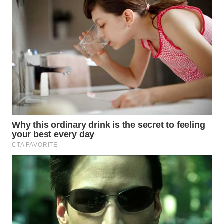
WAHANA
OTOMOTIF
WAHANA
HEALTH
WAHANA
DESA
WISATA
LAPAK
WAHANA
Wahana
Network
KONSUMEN
LISTRIK