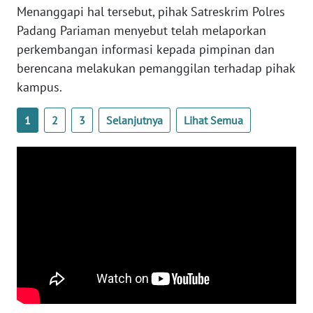
WN
Menanggapi hal tersebut, pihak Satreskrim Polres
LAMPUNG
Padang Pariaman menyebut telah melaporkan
perkembangan informasi kepada pimpinan dan
WN
berencana melakukan pemanggilan terhadap pihak
JATENG
kampus.
WN
1
2
3
Selanjutnya
Lihat Semua
NUSANTARA
WN
JOGJA
WN
JATIM
WN
BALI