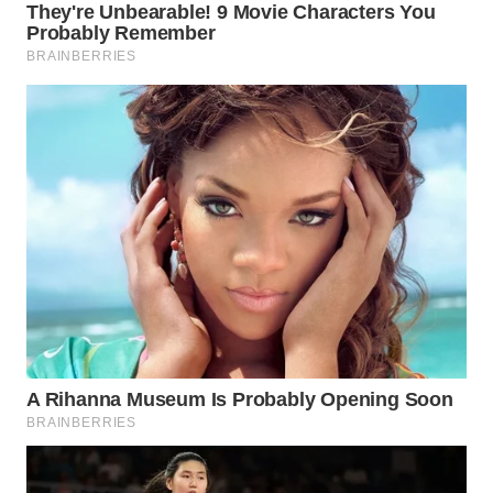
SIMALUNGUN
WN
LABUHANBATU
WN
TAPANULI
TENGAH
WN DELI
SERDANG
WN
TEBING
TINGGI
WN
PAKPAK