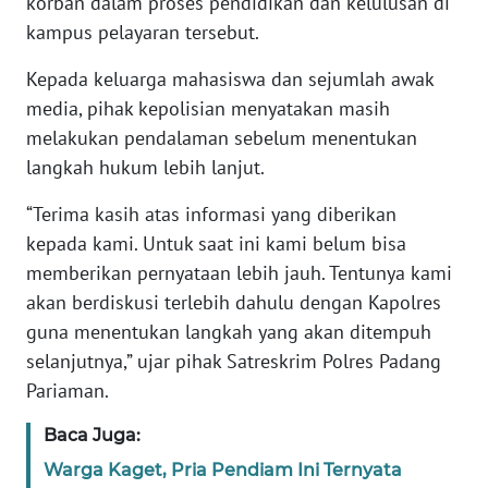
korban dalam proses pendidikan dan kelulusan di
PAPUA
kampus pelayaran tersebut.
BARAT
Kepada keluarga mahasiswa dan sejumlah awak
WN
media, pihak kepolisian menyatakan masih
RIAU
melakukan pendalaman sebelum menentukan
langkah hukum lebih lanjut.
WN
SERAMBI
“Terima kasih atas informasi yang diberikan
kepada kami. Untuk saat ini kami belum bisa
WN
memberikan pernyataan lebih jauh. Tentunya kami
JAMBI
akan berdiskusi terlebih dahulu dengan Kapolres
guna menentukan langkah yang akan ditempuh
WN
selanjutnya,” ujar pihak Satreskrim Polres Padang
SULTRA
Pariaman.
WN
Baca Juga:
NTB
Warga Kaget, Pria Pendiam Ini Ternyata