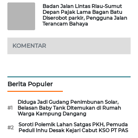
NEWS
Badan Jalan Lintas Riau-Sumut
Depan Pajak Lama Bagan Batu
Diserobot parkir, Pengguna Jalan
KRT
Terancam Bahaya
NEWS
KOMENTAR
KARING
NEWS
JURNAL
MARITIM
Berita Populer
HUMBANG
NEWS
Diduga Jadi Gudang Penimbunan Solar,
#1
Belasan Baby Tank Ditemukan di Rumah
GARONGGANG
Warga Kampung Dangang
NEWS
Soroti Polemik Lahan Satgas PKH, Pemuda
#2
Peduli Inhu Desak Kejari Cabut KSO PT PAS
FISUELRI