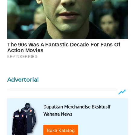
MASYARAKAT
KELISTRIKAN
WALINKI
ID
MAWAKA
ID
MARTABAT
Advertorial
NET
PLN
WATCH
Dapatkan Merchandise Eksklusif
Wahana News
MKLI
Buka Katalog
LPKKI