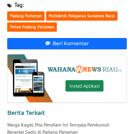
WN
Tag:
KALBAR
Padang Pariaman
Politeknik Pelayaran Sumatera Barat
WN
Polres Padang Pariaman
KALTENG
Beri Komentar
WN
KALTARA
WN
KALSEL
Install Aplikasi
WN
KALTIM
Berita Terkait
WN
SULSEL
Warga Kaget, Pria Pendiam Ini Ternyata Pembunuh
Berantai Sadis di Padang Pariaman