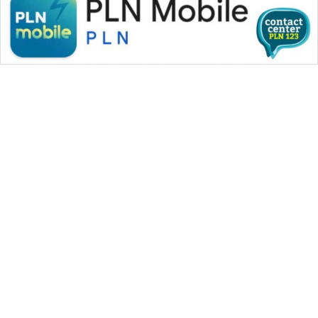
WAHANA MEDIA GROUP
|
|
|
WAHANA NEWS co
WAHANA TANI
WAHANA ADVOKAT
|
|
WAHANA INFRASTRUKTUR
WAHANA KONSUMEN
|
|
|
WAHANA LISTRIK
WAHANA TRAVEL
WAHANA TV
|
|
|
WAHANANEWS id
WAHANANEWS CO ID
WAHANANEWS NET
|
|
|
WAHANA SPORT ID
Wahana UMKM
Wahana Seleb