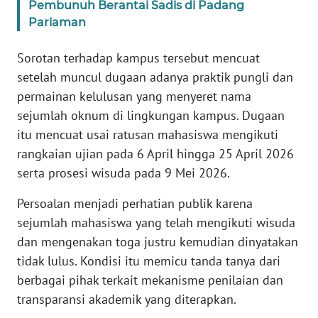
Pembunuh Berantai Sadis di Padang
WN
Pariaman
SULTENG
Sorotan terhadap kampus tersebut mencuat
WN
setelah muncul dugaan adanya praktik pungli dan
SULBAR
permainan kelulusan yang menyeret nama
sejumlah oknum di lingkungan kampus. Dugaan
WN
BABEL
itu mencuat usai ratusan mahasiswa mengikuti
rangkaian ujian pada 6 April hingga 25 April 2026
WN
serta prosesi wisuda pada 9 Mei 2026.
SUMBAR
Persoalan menjadi perhatian publik karena
sejumlah mahasiswa yang telah mengikuti wisuda
WN
SUMSEL
dan mengenakan toga justru kemudian dinyatakan
tidak lulus. Kondisi itu memicu tanda tanya dari
WN
berbagai pihak terkait mekanisme penilaian dan
BENGKULU
transparansi akademik yang diterapkan.