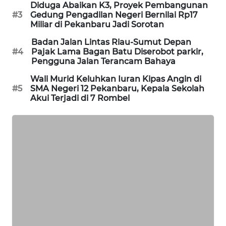
Diduga Abaikan K3, Proyek Pembangunan
ID
#3
Gedung Pengadilan Negeri Bernilai Rp17
Miliar di Pekanbaru Jadi Sorotan
ENERGI
Badan Jalan Lintas Riau-Sumut Depan
NEWS
#4
Pajak Lama Bagan Batu Diserobot parkir,
Pengguna Jalan Terancam Bahaya
CILEUNGSI
Wali Murid Keluhkan Iuran Kipas Angin di
NEWS
#5
SMA Negeri 12 Pekanbaru, Kepala Sekolah
Akui Terjadi di 7 Rombel
BERKAT
NEWS
BERAMPU
NEWS
ANUGERAH
NEWS
AKHLAK