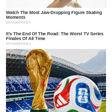
WN
BINJAI
WN
CIREBON
WN
INDRAMAYU
WN
KUNINGAN
WN
MAJALENGKA
WN
SUBANG