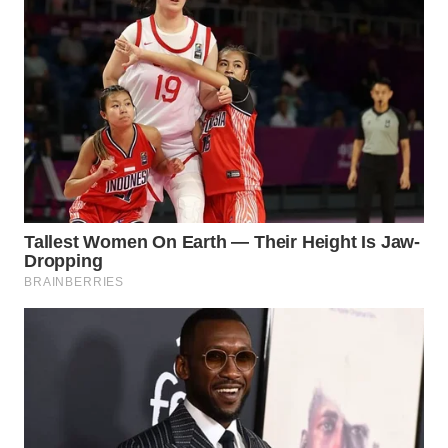
WN
KARAWANG
WN
BEKASI
WN
BOGOR
WN
DEPOK
WN
TAPANULI
UTARA
WN
SAMOSIR