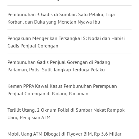
WN
GORONTALO
Pembunuhan 3 Gadis di Sumbar: Satu Pelaku, Tiga
Korban, dan Duka yang Menelan Nyawa Ibu
WN
SULUT
Pengakuan Mengerikan Tersangka IS: Nodai dan Habisi
Gadis Penjual Gorengan
WN
MALUKU
Pembunuhan Gadis Penjual Gorengan di Padang
Pariaman, Polisi Sulit Tangkap Terduga Pelaku
WN
MALUT
Kemen PPPA Kawal Kasus Pembunuhan Perempuan
WN
Penjual Gorengan di Padang Pariaman
DAIRI
Terlilit Utang, 2 Oknum Polisi di Sumbar Nekat Rampok
WN
Uang Pengisian ATM
DANAU
TOBA
Mobil Uang ATM Dibegal di Flyover BIM, Rp 5,6 Miliar