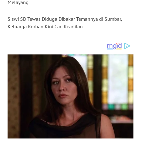
Melayang
WN
NIAS
Siswi SD Tewas Diduga Dibakar Temannya di Sumbar,
Keluarga Korban Kini Cari Keadilan
WN
LANGKAT
WN
TAPANULI
SELATAN
WN
TANJUNG
LESUNG
WN
KARO
WN