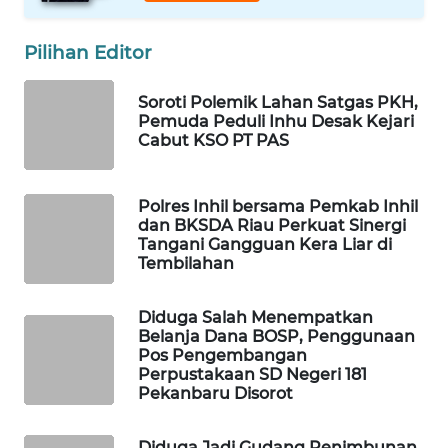
LKKI
Pilihan Editor
Soroti Polemik Lahan Satgas PKH,
KOPEKLIN
Pemuda Peduli Inhu Desak Kejari
Cabut KSO PT PAS
PORTAL
KONSUMEN
Polres Inhil bersama Pemkab Inhil
dan BKSDA Riau Perkuat Sinergi
FORWAMKI
Tangani Gangguan Kera Liar di
Tembilahan
ALPERKLINAS
Diduga Salah Menempatkan
FORJASIDA
Belanja Dana BOSP, Penggunaan
Pos Pengembangan
Perpustakaan SD Negeri 181
TAMBANG
Pekanbaru Disorot
NEWS
Diduga Jadi Gudang Penimbunan