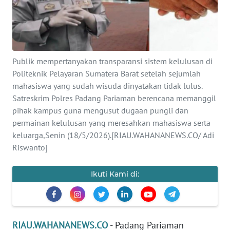
PEDOMAN
MEDIA
SIBER
Publik mempertanyakan transparansi sistem kelulusan di
REDAKSI
Politeknik Pelayaran Sumatera Barat setelah sejumlah
mahasiswa yang sudah wisuda dinyatakan tidak lulus.
KARIR
Satreskrim Polres Padang Pariaman berencana memanggil
pihak kampus guna mengusut dugaan pungli dan
DISCLAIMER
permainan kelulusan yang meresahkan mahasiswa serta
keluarga,Senin (18/5/2026).[RIAU.WAHANANEWS.CO/ Adi
Wahana
Riswanto]
News
Regional
Ikuti Kami di:
WN
SUMUT
RIAU.WAHANANEWS.CO
- Padang Pariaman