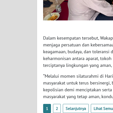
SULTENG
WN
SULBAR
WN
Dalam kesempatan tersebut, Wakap
BABEL
menjaga persatuan dan kebersamaan
keagamaan, budaya, dan toleransi 
WN
SUMBAR
keharmonisan antara aparat, toko
terciptanya lingkungan yang aman, 
WN
“Melalui momen silaturahmi di Hari
SUMSEL
masyarakat untuk terus bersinergi
kepolisian demi menciptakan serta
WN
BENGKULU
masyarakat yang tetap aman, kondus
WN
1
2
Selanjutnya
Lihat Sem