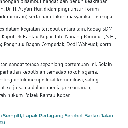
ombongan disambut hangat dan penuh keakraban
, Dr. H. Asy’ari Nur, didampingi unsur Forum
orkopimcam) serta para tokoh masyarakat setempat.
s dalam kegiatan tersebut antara lain, Kabag SDM
 Kapolsek Rantau Kopar, Iptu Nanang Parinduri, S.H.,
n; Penghulu Bagan Cempedak, Dedi Wahyudi; serta
an sangat terasa sepanjang pertemuan ini. Selain
erhatian kepolisian terhadap tokoh agama,
enting untuk memperkuat komunikasi, saling
at kerja sama dalam menjaga keamanan,
ayah hukum Polsek Rantau Kopar.
p Sempitl, Lapak Pedagang Serobot Badan Jalan
tu