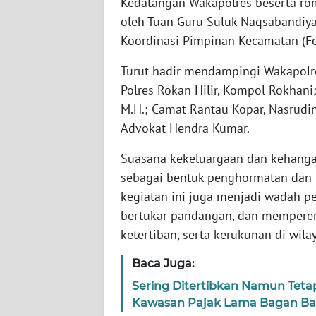
Kedatangan Wakapolres beserta r
oleh Tuan Guru Suluk Naqsabandiyah
WN
Koordinasi Pimpinan Kecamatan (F
JABAR
Turut hadir mendampingi Wakapolre
WN
Polres Rokan Hilir, Kompol Rokhani;
BANTEN
M.H.; Camat Rantau Kopar, Nasrudi
Advokat Hendra Kumar.
WN
NTT
Suasana kekeluargaan dan kehangat
sebagai bentuk penghormatan dan p
WN
kegiatan ini juga menjadi wadah p
KEPRI
bertukar pandangan, dan memperer
ketertiban, serta kerukunan di wil
WN
PAPUA
Baca Juga:
Sering Ditertibkan Namun Teta
WN
Kawasan Pajak Lama Bagan Ba
PAPUA