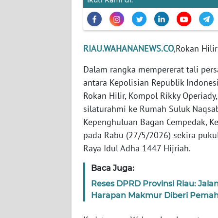
PEDOMAN
MEDIA
SIBER
RIAU.WAHANANEWS.CO
,Rokan Hilir
REDAKSI
Dalam rangka mempererat tali per
KARIR
antara Kepolisian Republik Indone
Rokan Hilir, Kompol Rikky Operiady,
DISCLAIMER
silaturahmi ke Rumah Suluk Naqsab
Kepenghuluan Bagan Cempedak, Kec
Wahana
News
pada Rabu (27/5/2026) sekira puku
Regional
Raya Idul Adha 1447 Hijriah.
Baca Juga:
WN
SUMUT
Reses DPRD Provinsi Riau: Jal
Harapan Makmur Diberi Pemah
WN
JAKARTA