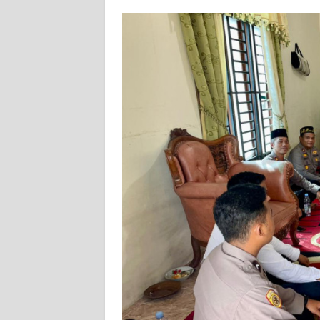
BARAT
WN
RIAU
WN
SERAMBI
WN
JAMBI
WN
SULTRA
WN
NTB
WN