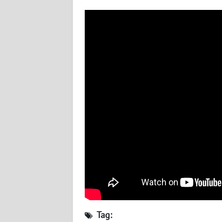
LAMPUNG
WN
JATENG
WN
NUSANTARA
WN
JOGJA
WN
JATIM
WN
BALI
WN
Tag:
KALBAR