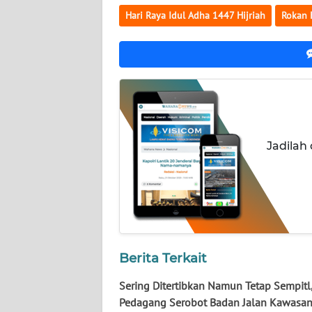
Hari Raya Idul Adha 1447 Hijriah
Rokan H
WN
KALTENG
WN
KALTARA
WN
Jadilah
KALSEL
WN
KALTIM
WN
SULSEL
Berita Terkait
Sering Ditertibkan Namun Tetap Sempitl
WN
Pedagang Serobot Badan Jalan Kawasan
GORONTALO