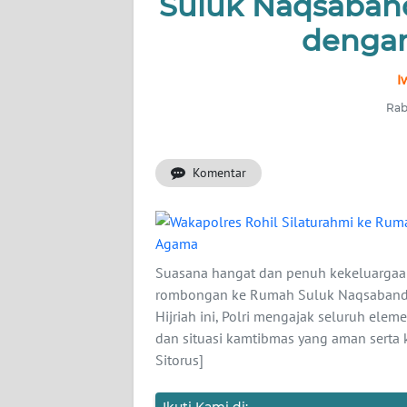
Suluk Naqsaband
OPINI
denga
PERISTIWA
I
Informasi
Rab
INDEKS
BERITA
Komentar
KONTAK
KAMI
Suasana hangat dan penuh kekeluargaa
INFO
rombongan ke Rumah Suluk Naqsabandiya
IKLAN
Hijriah ini, Polri mengajak seluruh elem
dan situasi kamtibmas yang aman sert
TENTANG
Sitorus]
KAMI
Ikuti Kami di: