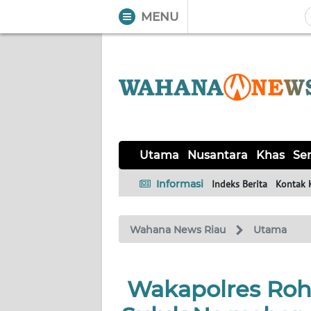
MENU
WAHANA
Tutup
TV
UTAMA
NUSANTARA
Utama
Nusantara
Khas
Ser
KHAS
Informasi
Indeks Berita
Kontak 
SERBA-
Wahana News Riau
Utama
SERBI
HUKRIM
Wakapolres Roh