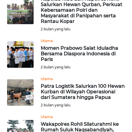
Salurkan Hewan Qurban, Perkuat
OPINI
Kebersamaan Polri dan
Masyarakat di Panipahan serta
Rantau Kopar
PERISTIWA
2 bulan yang lalu
Utama
Informasi
Momen Prabowo Salat Iduladha
Bersama Diaspora Indonesia di
INDEKS
Paris
BERITA
2 bulan yang lalu
KONTAK
Utama
KAMI
Patra Logistik Salurkan 100 Hewan
Kurban di Wilayah Operasional
dari Sumatera hingga Papua
INFO
IKLAN
2 bulan yang lalu
Utama
TENTANG
Wakapolres Rohil Silaturahmi ke
KAMI
Rumah Suluk Naqsabandiyah,