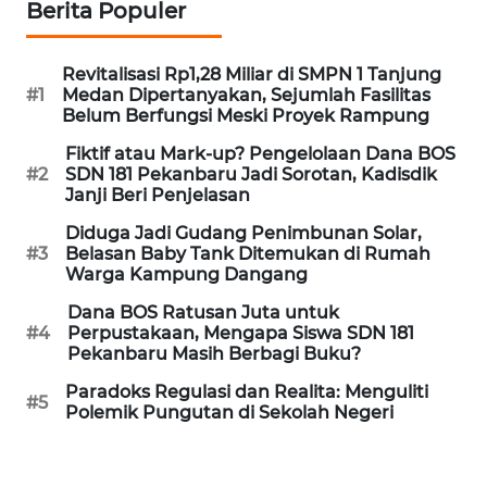
Berita Populer
PAPUA
BARAT
Revitalisasi Rp1,28 Miliar di SMPN 1 Tanjung
#1
Medan Dipertanyakan, Sejumlah Fasilitas
WN
Belum Berfungsi Meski Proyek Rampung
RIAU
Fiktif atau Mark-up? Pengelolaan Dana BOS
#2
SDN 181 Pekanbaru Jadi Sorotan, Kadisdik
WN
Janji Beri Penjelasan
SERAMBI
Diduga Jadi Gudang Penimbunan Solar,
#3
Belasan Baby Tank Ditemukan di Rumah
WN
Warga Kampung Dangang
JAMBI
Dana BOS Ratusan Juta untuk
#4
Perpustakaan, Mengapa Siswa SDN 181
WN
Pekanbaru Masih Berbagi Buku?
SULTRA
Paradoks Regulasi dan Realita: Menguliti
#5
Polemik Pungutan di Sekolah Negeri
WN
NTB