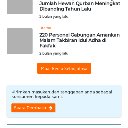
WN
Jumlah Hewan Qurban Meningkat
JAKARTA
Dibanding Tahun Lalu
2 bulan yang lalu
WN
JABAR
Utama
220 Personel Gabungan Amankan
Malam Takbiran Idul Adha di
WN
Fakfak
BANTEN
2 bulan yang lalu
WN
Muat Berita Selanjutnya
NTT
WN
KEPRI
Kirimkan masukan dan tanggapan anda sebagai
konsumen kepada kami.
WN
Suara Pembaca
PAPUA
WN