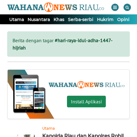
Utama
Nusantara
Khas
Serba-serbi
Hukrim
Opini
P
WAHANA
Tutup
TV
Berita dengan tagar
#hari-raya-idul-adha-1447-
hijriah
UTAMA
NUSANTARA
KHAS
Install Aplikasi
SERBA-
SERBI
Utama
HUKRIM
Kapolda Riau dan Kapolres Rohil