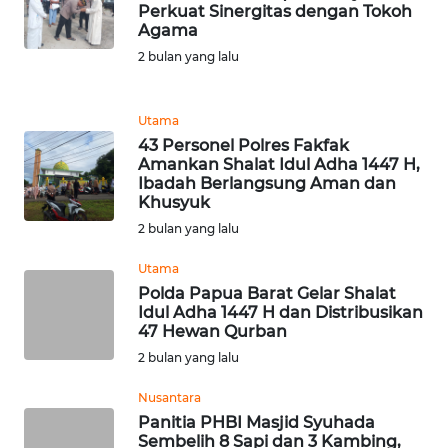
Perkuat Sinergitas dengan Tokoh
Agama
PEDOMAN
MEDIA
2 bulan yang lalu
SIBER
Utama
REDAKSI
43 Personel Polres Fakfak
Amankan Shalat Idul Adha 1447 H,
KARIR
Ibadah Berlangsung Aman dan
Khusyuk
2 bulan yang lalu
DISCLAIMER
Utama
Wahana
Polda Papua Barat Gelar Shalat
News
Idul Adha 1447 H dan Distribusikan
Regional
47 Hewan Qurban
2 bulan yang lalu
WN
SUMUT
Nusantara
Panitia PHBI Masjid Syuhada
Sembelih 8 Sapi dan 3 Kambing,