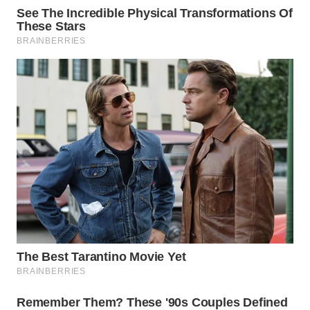
WN
LABUANBAJO
WN
BORNEO
Wahana
Media
Group
WAHANA
NEWS
WAHANA
TANI
WAHANA
ADVOKAT