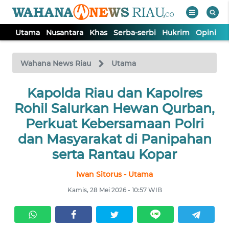
Utama
Nusantara
Khas
Serba-serbi
Hukrim
Opini
P
WAHANA
Tutup
TV
Wahana News Riau
Utama
UTAMA
Kapolda Riau dan Kapolres
Rohil Salurkan Hewan Qurban,
NUSANTARA
Perkuat Kebersamaan Polri
dan Masyarakat di Panipahan
KHAS
serta Rantau Kopar
Iwan Sitorus - Utama
SERBA-
SERBI
Kamis, 28 Mei 2026 - 10:57 WIB
HUKRIM