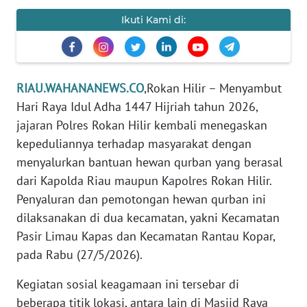
Ikuti Kami di:
PEDOMAN
MEDIA
SIBER
RIAU.WAHANANEWS.CO
,Rokan Hilir – Menyambut
REDAKSI
Hari Raya Idul Adha 1447 Hijriah tahun 2026,
jajaran Polres Rokan Hilir kembali menegaskan
KARIR
kepeduliannya terhadap masyarakat dengan
menyalurkan bantuan hewan qurban yang berasal
DISCLAIMER
dari Kapolda Riau maupun Kapolres Rokan Hilir.
Wahana
Penyaluran dan pemotongan hewan qurban ini
News
dilaksanakan di dua kecamatan, yakni Kecamatan
Regional
Pasir Limau Kapas dan Kecamatan Rantau Kopar,
pada Rabu (27/5/2026).
WN
SUMUT
Kegiatan sosial keagamaan ini tersebar di
beberapa titik lokasi, antara lain di Masjid Raya