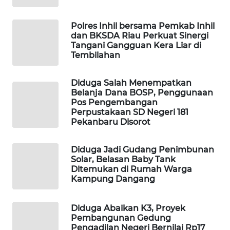
SITUNGIR
NEWS
Polres Inhil bersama Pemkab Inhil
dan BKSDA Riau Perkuat Sinergi
SIDIKALANG
Tangani Gangguan Kera Liar di
Tembilahan
NEWS
Diduga Salah Menempatkan
SIBARAGAS
Belanja Dana BOSP, Penggunaan
NEWS
Pos Pengembangan
Perpustakaan SD Negeri 181
METRO
Pekanbaru Disorot
SIANTAR
NEWS
Diduga Jadi Gudang Penimbunan
Solar, Belasan Baby Tank
Ditemukan di Rumah Warga
METRO
Kampung Dangang
MEDAN
NEWS
Diduga Abaikan K3, Proyek
Pembangunan Gedung
METRO
Pengadilan Negeri Bernilai Rp17
JAKARTA