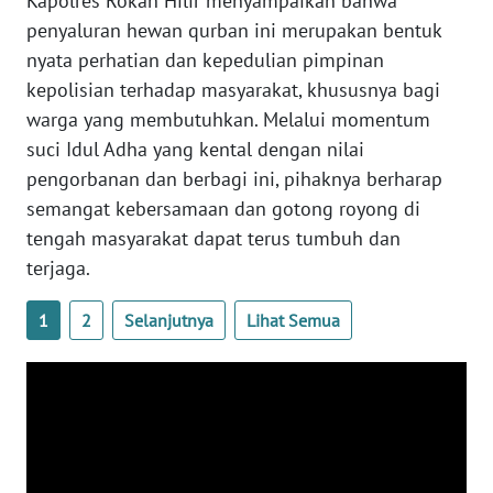
Kapolres Rokan Hilir menyampaikan bahwa
WN
penyaluran hewan qurban ini merupakan bentuk
KALBAR
nyata perhatian dan kepedulian pimpinan
kepolisian terhadap masyarakat, khususnya bagi
WN
KALTENG
warga yang membutuhkan. Melalui momentum
suci Idul Adha yang kental dengan nilai
WN
pengorbanan dan berbagi ini, pihaknya berharap
KALTARA
semangat kebersamaan dan gotong royong di
tengah masyarakat dapat terus tumbuh dan
WN
terjaga.
KALSEL
1
2
Selanjutnya
Lihat Semua
WN
KALTIM
WN
SULSEL