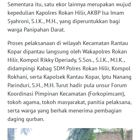
Sementara itu, satu ekor lainnya merupakan wujud
PAPUA
kepedulian Kapolres Rokan Hilir, AKBP Isa Imam
BARAT
Syahroni, S.I.K., M.H., yang diperuntukkan bagi
warga Panipahan Darat.
WN
RIAU
Proses pelaksanaan di wilayah Kecamatan Rantau
Kopar dipantau langsung oleh Wakapolres Rokan
WN
SERAMBI
Hilir, Kompol Rikky Operiady, S.Sos., S.I.K., M.I.K.,
didampingi Kabag SDM Polres Rokan Hilir, Kompol
WN
Rokhani, serta Kapolsek Rantau Kopar, Iptu Nanang
JAMBI
Parinduri, S.H., M.H. Turut hadir pula unsur Forum
Koordinasi Pimpinan Kecamatan (Forkopimcam),
WN
tokoh agama, tokoh masyarakat, panitia pelaksana,
SULTRA
serta warga yang berhak menerima pembagian
daging qurban.
WN
NTB