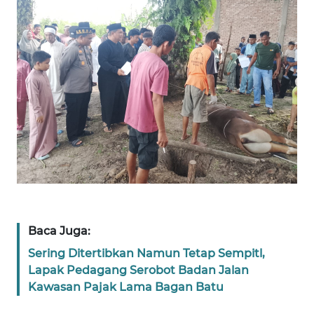
WN
SULTENG
WN
SULBAR
WN
BABEL
WN
SUMBAR
WN
Baca Juga:
SUMSEL
Sering Ditertibkan Namun Tetap Sempitl,
Lapak Pedagang Serobot Badan Jalan
WN
BENGKULU
Kawasan Pajak Lama Bagan Batu