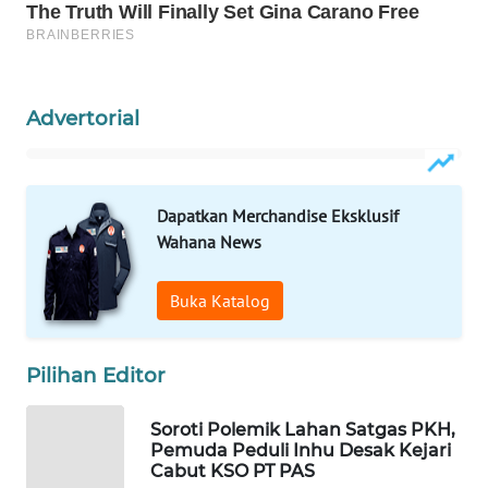
LKKI
KOPEKLIN
Advertorial
PORTAL
KONSUMEN
Dapatkan Merchandise Eksklusif
Wahana News
FORWAMKI
Buka Katalog
ALPERKLINAS
FORJASIDA
Pilihan Editor
TAMBANG
Soroti Polemik Lahan Satgas PKH,
NEWS
Pemuda Peduli Inhu Desak Kejari
Cabut KSO PT PAS