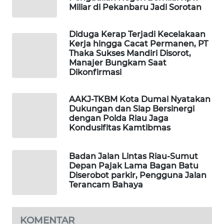
Miliar di Pekanbaru Jadi Sorotan
NEWS
Diduga Kerap Terjadi Kecelakaan
KRT
Kerja hingga Cacat Permanen, PT
NEWS
Thaka Sukses Mandiri Disorot,
Manajer Bungkam Saat
Dikonfirmasi
KARING
NEWS
AAKJ-TKBM Kota Dumai Nyatakan
Dukungan dan Siap Bersinergi
JURNAL
dengan Polda Riau Jaga
MARITIM
Kondusifitas Kamtibmas
HUMBANG
Badan Jalan Lintas Riau-Sumut
NEWS
Depan Pajak Lama Bagan Batu
Diserobot parkir, Pengguna Jalan
GARONGGANG
Terancam Bahaya
NEWS
KOMENTAR
FISUELRI