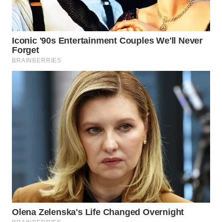
WN
PADANG
LAWAS
WN
SUMEDANG
WN
CIANJUR
WN
KEPULAUAN
SERIBU
WN
TANGERANG