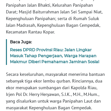
WN
Panipahan Jalan Bhakti, Kelurahan Panipahan
JAKARTA
Darat; Masjid Baiturrahman Jalan Sei Sampai Niat,
Kepenghuluan Panipahan; serta di Rumah Suluk
WN
JABAR
Jalan Madrasah, Kepenghuluan Bagan Cempedak,
Kecamatan Rantau Kopar.
WN
Baca Juga:
BANTEN
Reses DPRD Provinsi Riau: Jalan Lingkar
WN
Masuk Tahap Pengerjaan, Warga Harapan
NTT
Makmur Diberi Pemahaman Jaminan Sosial
Secara keseluruhan, masyarakat menerima bantuan
WN
KEPRI
sebanyak tiga ekor lembu qurban. Rinciannya, dua
ekor merupakan sumbangan dari Kapolda Riau,
WN
Irjen Pol Dr. Herry Heryawan, S.I.K., M.H., M.Hum.,
PAPUA
yang disalurkan untuk warga Panipahan Laut dan
masyarakat Kepenghuluan Bagan Cempedak.
WN