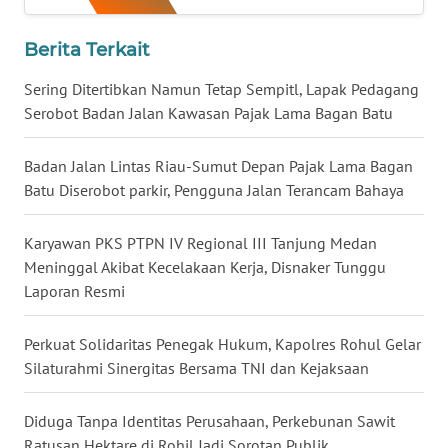
WN
NIAS
Berita Terkait
Sering Ditertibkan Namun Tetap Sempitl, Lapak Pedagang
WN
Serobot Badan Jalan Kawasan Pajak Lama Bagan Batu
LANGKAT
Badan Jalan Lintas Riau-Sumut Depan Pajak Lama Bagan
WN
Batu Diserobot parkir, Pengguna Jalan Terancam Bahaya
TAPANULI
SELATAN
Karyawan PKS PTPN IV Regional III Tanjung Medan
WN
Meninggal Akibat Kecelakaan Kerja, Disnaker Tunggu
TANJUNG
Laporan Resmi
LESUNG
Perkuat Solidaritas Penegak Hukum, Kapolres Rohul Gelar
WN
Silaturahmi Sinergitas Bersama TNI dan Kejaksaan
KARO
Diduga Tanpa Identitas Perusahaan, Perkebunan Sawit
WN
Ratusan Hektare di Rohil Jadi Sorotan Publik