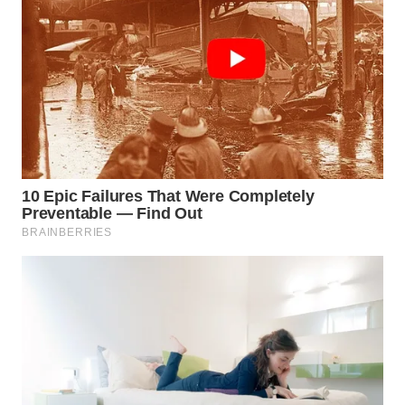
WN
SUKABUMI
WN
PURWAKARTA
WN
PRIANGAN
TIMUR
WN
SEMARANG
WN
SOLO
WN
BOROBUDUR