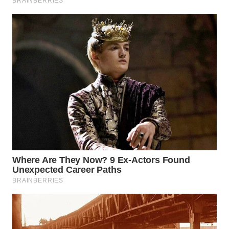
WN
BINJAI
WN
CIREBON
WN
INDRAMAYU
WN
KUNINGAN
WN
MAJALENGKA
WN
SUBANG