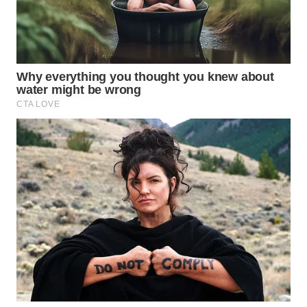
MASYARAKAT
KELISTRIKAN
WALINKI
ID
MAWAKA
ID
MARTABAT
NET
PLN
WATCH
MKLI
LPKKI