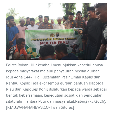
OPINI
PERISTIWA
Informasi
INDEKS
BERITA
Polres Rokan Hilir kembali menunjukkan kepeduliannya
KONTAK
kepada masyarakat melalui penyaluran hewan qurban
KAMI
Idul Adha 1447 H di Kecamatan Pasir Limau Kapas dan
Rantau Kopar. Tiga ekor lembu qurban bantuan Kapolda
INFO
Riau dan Kapolres Rohil disalurkan kepada warga sebagai
IKLAN
bentuk kebersamaan, kepedulian sosial, dan penguatan
silaturahmi antara Polri dan masyarakat,Rabu(27/5/2026).
TENTANG
[RIAU.WAHANANEWS.CO/ Iwan Sitorus]
KAMI