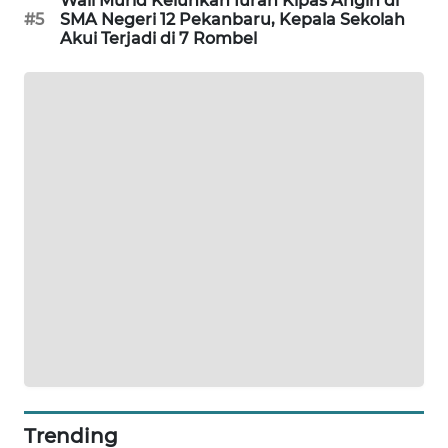
Wali Murid Keluhkan Iuran Kipas Angin di
ID
#5
SMA Negeri 12 Pekanbaru, Kepala Sekolah
Akui Terjadi di 7 Rombel
PERAPKI
NEWS
SONYA
ASA
NEWS
Trending