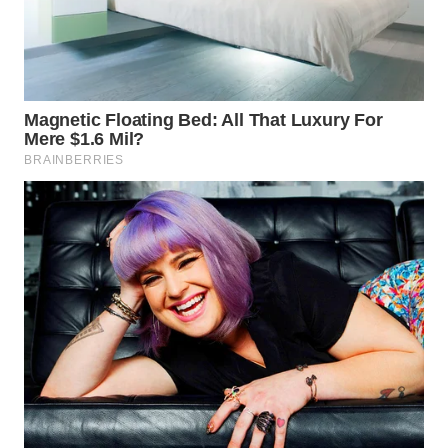
WN
MADURA
WN
SURABAYA
WN
NATUNA
WN
BINTAN
WN
MANDALIKA
WN
LIKUPANG