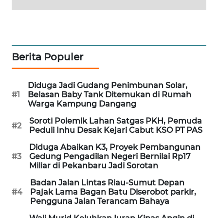
ID
ENERGI
NEWS
Berita Populer
CILEUNGSI
NEWS
Diduga Jadi Gudang Penimbunan Solar,
#1
Belasan Baby Tank Ditemukan di Rumah
Warga Kampung Dangang
BERKAT
NEWS
Soroti Polemik Lahan Satgas PKH, Pemuda
#2
Peduli Inhu Desak Kejari Cabut KSO PT PAS
BERAMPU
Diduga Abaikan K3, Proyek Pembangunan
NEWS
#3
Gedung Pengadilan Negeri Bernilai Rp17
Miliar di Pekanbaru Jadi Sorotan
ANUGERAH
Badan Jalan Lintas Riau-Sumut Depan
NEWS
#4
Pajak Lama Bagan Batu Diserobot parkir,
Pengguna Jalan Terancam Bahaya
AKHLAK