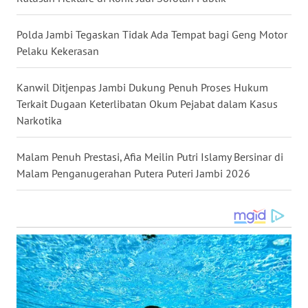
SIMALUNGUN
Polda Jambi Tegaskan Tidak Ada Tempat bagi Geng Motor
WN
Pelaku Kekerasan
LABUHANBATU
Kanwil Ditjenpas Jambi Dukung Penuh Proses Hukum
WN
Terkait Dugaan Keterlibatan Okum Pejabat dalam Kasus
TAPANULI
Narkotika
TENGAH
Malam Penuh Prestasi, Afia Meilin Putri Islamy Bersinar di
WN DELI
SERDANG
Malam Penganugerahan Putera Puteri Jambi 2026
WN
TEBING
TINGGI
WN
PAKPAK