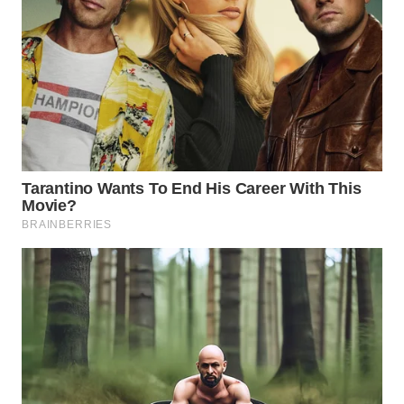
WAHANA
OTOMOTIF
WAHANA
HEALTH
WAHANA
DESA
WISATA
LAPAK
WAHANA
Wahana
Network
KONSUMEN
LISTRIK