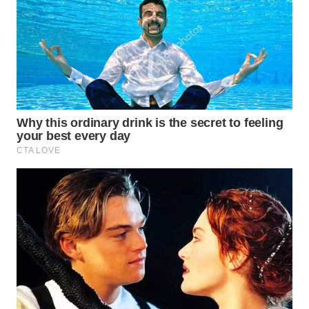
WN
KARAWANG
WN
BEKASI
WN
BOGOR
WN
DEPOK
WN
TAPANULI
UTARA
WN
SAMOSIR