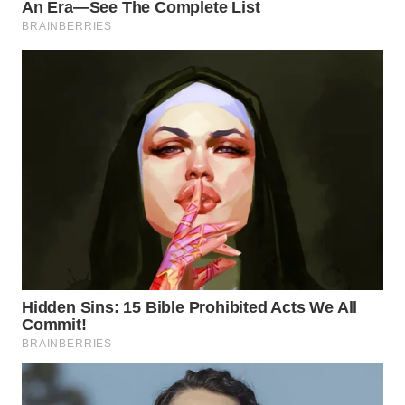
WAHANA
INFRASTRUKTUR
WAHANA
KONSUMEN
WAHANA
LISTRIK
WAHANA
TRAVEL
WAHANA
TV
WAHANANEWS
ID