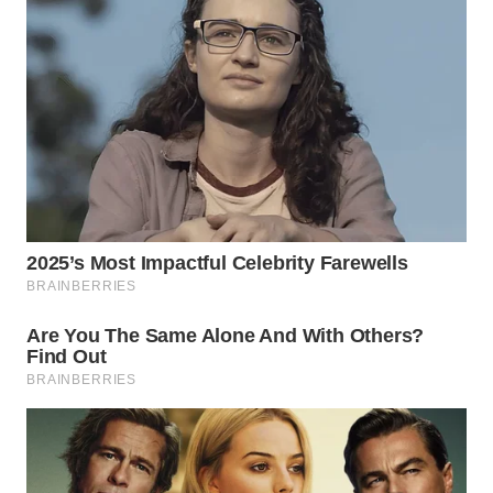
WAHANANEWS
CO ID
WAHANANEWS
NET
WAHANA
SPORT
WAHANA
UMKM
WAHANA
SELEB
WAHANA
PERSONA