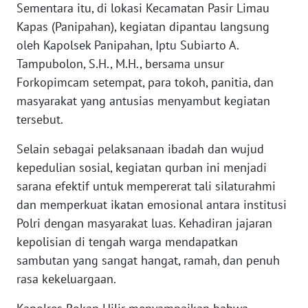
Sementara itu, di lokasi Kecamatan Pasir Limau
WN
LAMPUNG
Kapas (Panipahan), kegiatan dipantau langsung
oleh Kapolsek Panipahan, Iptu Subiarto A.
WN
Tampubolon, S.H., M.H., bersama unsur
JATENG
Forkopimcam setempat, para tokoh, panitia, dan
masyarakat yang antusias menyambut kegiatan
WN
tersebut.
NUSANTARA
Selain sebagai pelaksanaan ibadah dan wujud
WN
kepedulian sosial, kegiatan qurban ini menjadi
JOGJA
sarana efektif untuk mempererat tali silaturahmi
dan memperkuat ikatan emosional antara institusi
WN
Polri dengan masyarakat luas. Kehadiran jajaran
JATIM
kepolisian di tengah warga mendapatkan
sambutan yang sangat hangat, ramah, dan penuh
WN
BALI
rasa kekeluargaan.