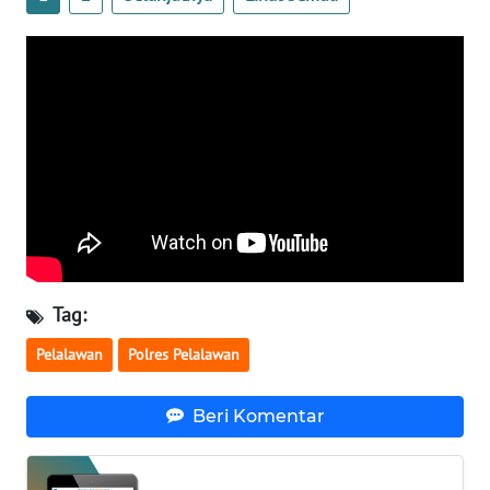
WN
SULTENG
WN
SULBAR
WN
BABEL
WN
SUMBAR
Tag:
WN
Pelalawan
Polres Pelalawan
SUMSEL
Beri Komentar
WN
BENGKULU