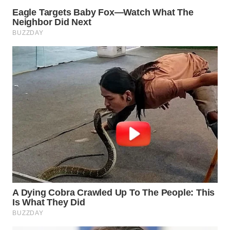
WN
NIAS
WN
LANGKAT
WN
TAPANULI
SELATAN
WN
TANJUNG
LESUNG
WN
KARO
WN