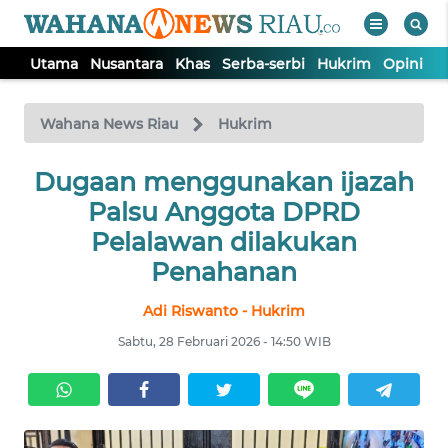
Utama
Nusantara
Khas
Serba-serbi
Hukrim
Opini
P
WAHANA
Tutup
TV
Wahana News Riau
Hukrim
UTAMA
Dugaan menggunakan ijazah
Palsu Anggota DPRD
NUSANTARA
Pelalawan dilakukan
Penahanan
KHAS
Adi Riswanto - Hukrim
Sabtu, 28 Februari 2026 - 14:50 WIB
SERBA-
SERBI
HUKRIM