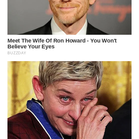
WN
BINJAI
WN
CIREBON
WN
INDRAMAYU
WN
KUNINGAN
WN
MAJALENGKA
WN
SUBANG