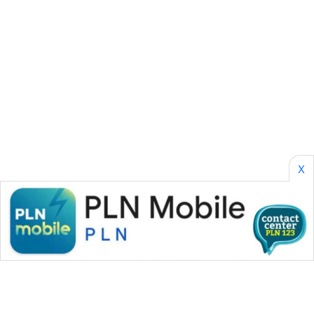
ID
ENERGI
NEWS
CILEUNGSI
NEWS
BERKAT
NEWS
X
BERAMPU
NEWS
ANUGERAH
NEWS
AKHLAK