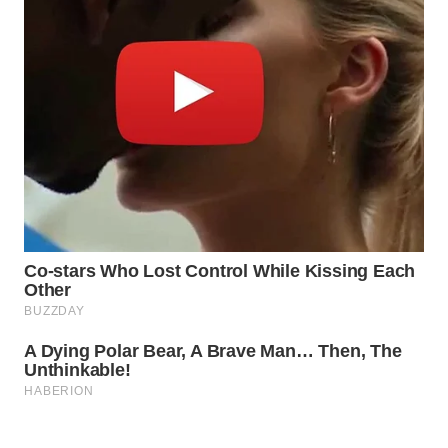
WN
MADURA
WN
SURABAYA
WN
NATUNA
WN
BINTAN
WN
MANDALIKA
WN
LIKUPANG