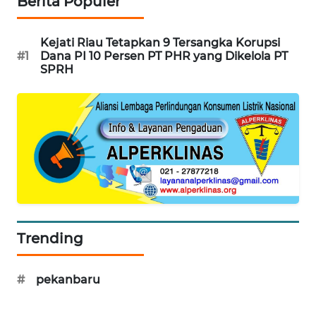
Berita Populer
WAHANA
OTOMOTIF
Kejati Riau Tetapkan 9 Tersangka Korupsi
#1
Dana PI 10 Persen PT PHR yang Dikelola PT
WAHANA
SPRH
HEALTH
WAHANA
DESA
WISATA
LAPAK
WAHANA
Wahana
Trending
Network
KONSUMEN
#
pekanbaru
LISTRIK