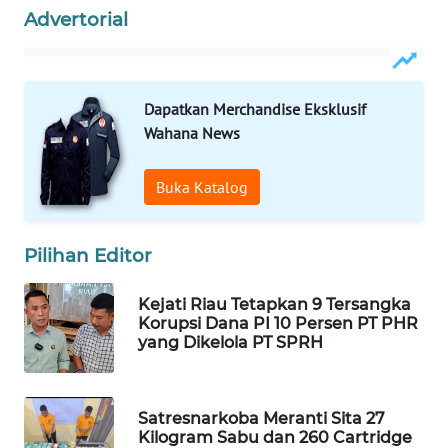
WN
Advertorial
LABUANBAJO
WN
Dapatkan Merchandise Eksklusif
BORNEO
Wahana News
Wahana
Media
Buka Katalog
Group
WAHANA
Pilihan Editor
NEWS
Kejati Riau Tetapkan 9 Tersangka
WAHANA
Korupsi Dana PI 10 Persen PT PHR
TANI
yang Dikelola PT SPRH
WAHANA
ADVOKAT
Satresnarkoba Meranti Sita 27
Kilogram Sabu dan 260 Cartridge