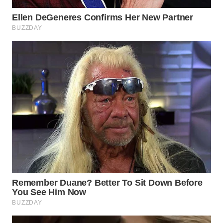
WN
SUKABUMI
WN
PURWAKARTA
WN
PRIANGAN
TIMUR
WN
SEMARANG
WN
SOLO
WN
BOROBUDUR