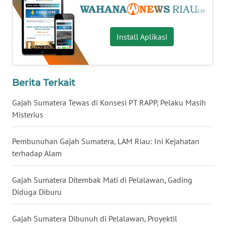
WN
LAMPUNG
Install Aplikasi
WN
JATENG
WN
Berita Terkait
NUSANTARA
Gajah Sumatera Tewas di Konsesi PT RAPP, Pelaku Masih
Misterius
WN
JOGJA
Pembunuhan Gajah Sumatera, LAM Riau: Ini Kejahatan
terhadap Alam
WN
JATIM
Gajah Sumatera Ditembak Mati di Pelalawan, Gading
Diduga Diburu
WN
BALI
Gajah Sumatera Dibunuh di Pelalawan, Proyektil