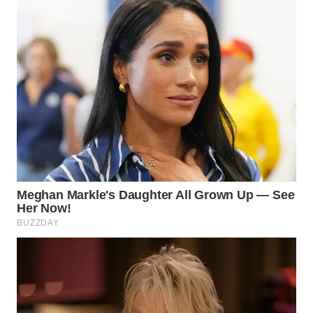
SIMALUNGUN
WN
LABUHANBATU
WN
TAPANULI
TENGAH
WN DELI
SERDANG
WN
TEBING
TINGGI
WN
PAKPAK