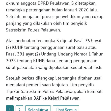
oknum anggota DPRD Pelalawan, S ditetapkan
PAPUA
tersangka pertengahan bulan Januari 2026 lalu.
BARAT
Setelah menjalani proses penyelidikan yang cukup
panjang yang dilakukan oleh tim penyidik
WN
RIAU
Satreskrim Polres Pelalawan.
Atas perbuatan tersangka S dijerat Pasal 263 ayat
WN
(2) KUHP tentang penggunaan surat palsu atau
SERAMBI
Pasal 391 ayat (2) Undang-Undang Nomor 1 Tahun
WN
2023 tentang KUHPidana. Tentang penggunaan
JAMBI
surat palsu atau yang dipalsukan seolah-olah asli.
Setelah berkas dilengkapi, tersangka ditahan usai
WN
SULTRA
menjalani pemeriksaan lanjutan. Tim penyidik
Tipikor Satreskrim Polres Pelalawan, akan kembali
WN
melimpahkan BAP ke Kejari Pelalawan.
NTB
1
2
Selanjutnya
Lihat Semua