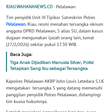
RIAU.WAHANANEWS.CO
- Pelalawan
PEDOMAN
MEDIA
Tim penyidik Unit III Tipikor Satreskrim Polres
SIBER
Pelalawan
, Riau, resmi menahan tersangka oknum
anggota DPRD Pelalawan, S alias SU, dalam kasus
REDAKSI
dugaan mengunakan ijazah orang lain, Jumat
(27/2/2026) sekitar pukul 17.30 WIB.
KARIR
Baca Juga:
DISCLAIMER
Tiga Anak Dijadikan Manusia Silver, Polisi
Tetapkan Sang Ibu sebagai Tersangka
Wahana
News
Kapolres Pelalawan AKBP John Louis Letedara S.I.K
Regional
mengatakan tersangka S yang datang memenuhi
panggilan penyidik Polres Pelalawan, didampingi
WN
SUMUT
tim kuasa hukumnya.