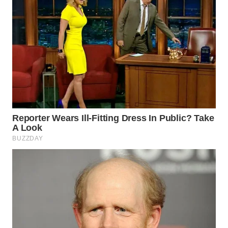
WN
PADANG
LAWAS
WN
SUMEDANG
WN
CIANJUR
WN
KEPULAUAN
SERIBU
WN
TANGERANG