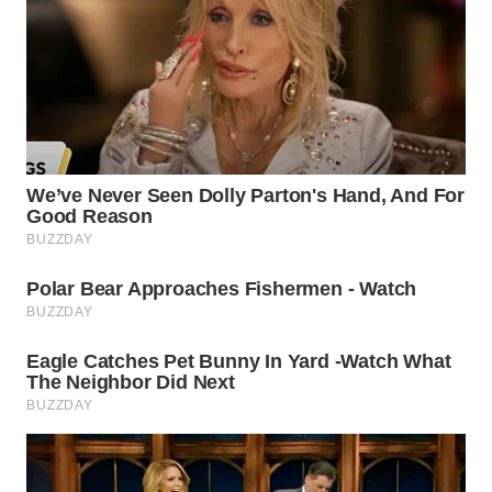
WN
KARAWANG
WN
BEKASI
WN
BOGOR
WN
DEPOK
WN
TAPANULI
UTARA
WN
SAMOSIR