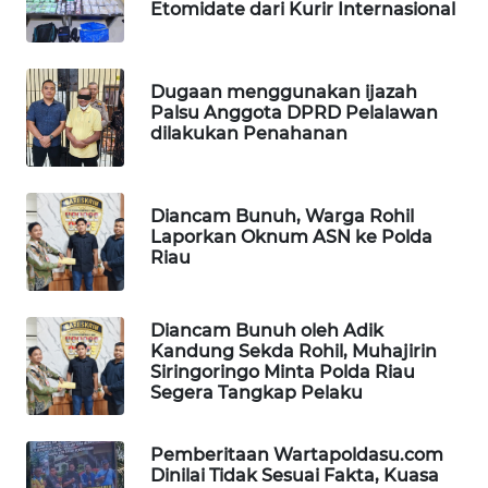
Etomidate dari Kurir Internasional
WAHANA
INFRASTRUKTUR
Dugaan menggunakan ijazah
WAHANA
Palsu Anggota DPRD Pelalawan
KONSUMEN
dilakukan Penahanan
WAHANA
LISTRIK
Diancam Bunuh, Warga Rohil
Laporkan Oknum ASN ke Polda
Riau
WAHANA
TRAVEL
Diancam Bunuh oleh Adik
WAHANA
Kandung Sekda Rohil, Muhajirin
TV
Siringoringo Minta Polda Riau
Segera Tangkap Pelaku
WAHANANEWS
ID
Pemberitaan Wartapoldasu.com
Dinilai Tidak Sesuai Fakta, Kuasa