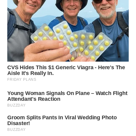
WN
GORONTALO
WN
SULUT
WN
MALUKU
WN
MALUT
WN
DAIRI
WN
DANAU
TOBA