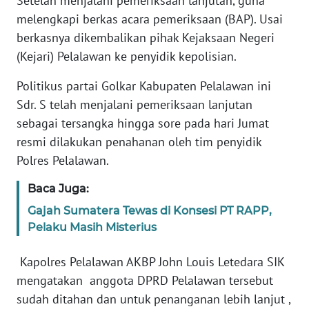
Setelah menjalani pemeriksaan lanjutan, guna
WN
JAKARTA
melengkapi berkas acara pemeriksaan (BAP). Usai
berkasnya dikembalikan pihak Kejaksaan Negeri
WN
(Kejari) Pelalawan ke penyidik kepolisian.
JABAR
Politikus partai Golkar Kabupaten Pelalawan ini
Sdr. S telah menjalani pemeriksaan lanjutan
WN
BANTEN
sebagai tersangka hingga sore pada hari Jumat
resmi dilakukan penahanan oleh tim penyidik
WN
Polres Pelalawan.
NTT
Baca Juga:
WN
Gajah Sumatera Tewas di Konsesi PT RAPP,
KEPRI
Pelaku Masih Misterius
WN
Kapolres Pelalawan AKBP John Louis Letedara SIK
PAPUA
mengatakan anggota DPRD Pelalawan tersebut
sudah ditahan dan untuk penanganan lebih lanjut ,
WN