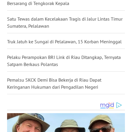
WN
Bersarang di Tengkorak Kepala
KALBAR
Satu Tewas dalam Kecelakaan Tragis di Jalur Lintas Timur
WN
Sumatera, Pelalawan
KALTENG
Truk Jatuh ke Sungai di Pelalawan, 15 Korban Meninggal
WN
KALTARA
Pelaku Perampokan BRI Link di Riau Ditangkap, Ternyata
Satpam Berkaus Polantas
WN
KALSEL
Pemalsu SKCK Demi Bisa Bekerja di Riau Dapat
Keringanan Hukuman dari Pengadilan Negeri
WN
KALTIM
WN
SULSEL