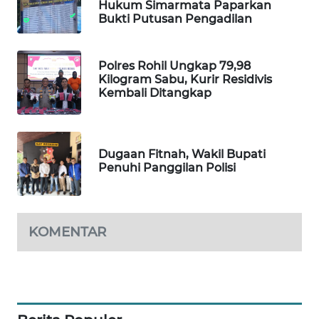
Hukum Simarmata Paparkan
WAHANANEWS
Bukti Putusan Pengadilan
CO ID
WAHANANEWS
Polres Rohil Ungkap 79,98
NET
Kilogram Sabu, Kurir Residivis
Kembali Ditangkap
WAHANA
SPORT
Dugaan Fitnah, Wakil Bupati
WAHANA
Penuhi Panggilan Polisi
UMKM
WAHANA
KOMENTAR
SELEB
WAHANA
PERSONA