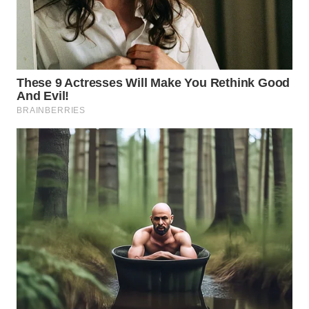
SIMALUNGUN
WN
LABUHANBATU
WN
TAPANULI
TENGAH
WN DELI
SERDANG
WN
TEBING
TINGGI
WN
PAKPAK