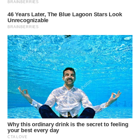
WN
MADURA
WN
SURABAYA
WN
NATUNA
WN
BINTAN
WN
MANDALIKA
WN
LIKUPANG