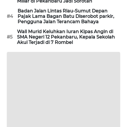
Miliar di Pekanbaru Jadi Sorotan
SITUNGIR
NEWS
Badan Jalan Lintas Riau-Sumut Depan
#4
Pajak Lama Bagan Batu Diserobot parkir,
Pengguna Jalan Terancam Bahaya
SIDIKALANG
NEWS
Wali Murid Keluhkan Iuran Kipas Angin di
#5
SMA Negeri 12 Pekanbaru, Kepala Sekolah
Akui Terjadi di 7 Rombel
SIBARAGAS
NEWS
METRO
SIANTAR
NEWS
METRO
MEDAN
NEWS
METRO
JAKARTA