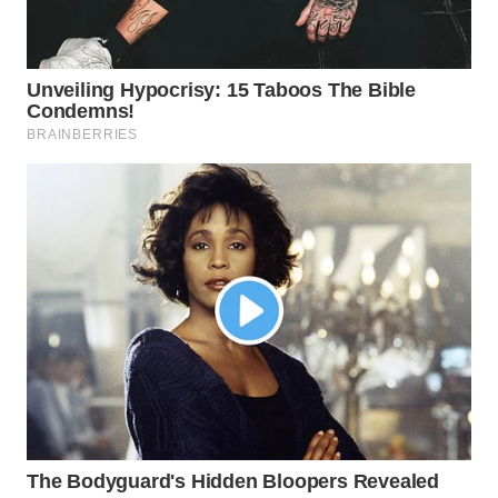
WN
SUKABUMI
WN
PURWAKARTA
WN
PRIANGAN
TIMUR
WN
SEMARANG
WN
SOLO
WN
BOROBUDUR