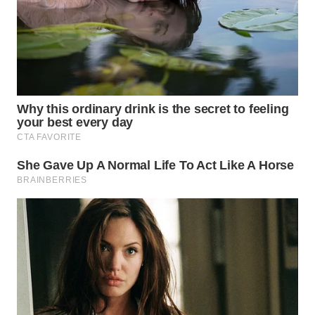
WN
NIAS
WN
LANGKAT
WN
TAPANULI
SELATAN
WN
TANJUNG
LESUNG
WN
KARO
WN