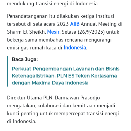
mendukung transisi energi di Indonesia.
PEDOMAN
Penandatanganan itu dilakukan ketiga institusi
MEDIA
SIBER
tersebut di sela acara 2023
AIIB
Annual Meeting di
Sharm El-Sheikh,
Mesir
, Selasa (26/9/2023) untuk
REDAKSI
bekerja sama membahas rencana mengurangi
emisi gas rumah kaca di
Indonesia
.
KARIR
Baca Juga:
DISCLAIMER
Perkuat Pengembangan Layanan dan Bisnis
Ketenagalistrikan, PLN ES Teken Kerjasama
dengan Maxima Daya Indonesia
Wahana
News
Regional
Direktur Utama PLN, Darmawan Prasodjo
mengatakan, kolaborasi dan kemitraan menjadi
WN
kunci penting untuk mempercepat transisi energi
SUMUT
di Indonesia.