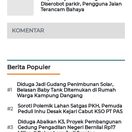
Diserobot parkir, Pengguna Jalan
Terancam Bahaya
LKKI
KOMENTAR
KOPEKLIN
PORTAL
KONSUMEN
Berita Populer
FORWAMKI
ALPERKLINAS
Diduga Jadi Gudang Penimbunan Solar,
#1
Belasan Baby Tank Ditemukan di Rumah
Warga Kampung Dangang
FORJASIDA
Soroti Polemik Lahan Satgas PKH, Pemuda
#2
Peduli Inhu Desak Kejari Cabut KSO PT PAS
TAMBANG
NEWS
Diduga Abaikan K3, Proyek Pembangunan
#3
Gedung Pengadilan Negeri Bernilai Rp17