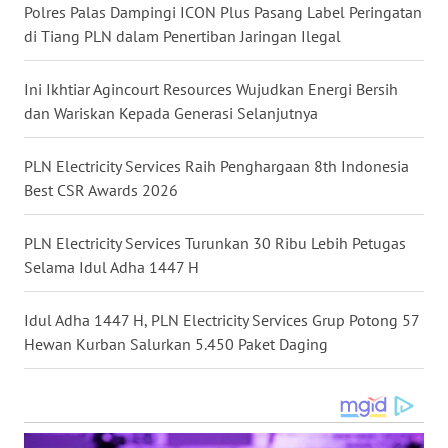
WN
Polres Palas Dampingi ICON Plus Pasang Label Peringatan
KALBAR
di Tiang PLN dalam Penertiban Jaringan Ilegal
WN
Ini Ikhtiar Agincourt Resources Wujudkan Energi Bersih
KALTENG
dan Wariskan Kepada Generasi Selanjutnya
WN
PLN Electricity Services Raih Penghargaan 8th Indonesia
KALTARA
Best CSR Awards 2026
WN
PLN Electricity Services Turunkan 30 Ribu Lebih Petugas
KALSEL
Selama Idul Adha 1447 H
WN
Idul Adha 1447 H, PLN Electricity Services Grup Potong 57
KALTIM
Hewan Kurban Salurkan 5.450 Paket Daging
WN
SULSEL