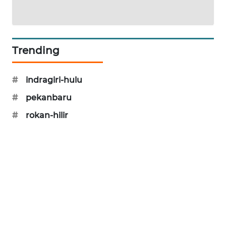
NEWS
KRT
NEWS
Trending
KARING
#
indragiri-hulu
NEWS
#
pekanbaru
JURNAL
#
rokan-hilir
MARITIM
HUMBANG
NEWS
GARONGGANG
NEWS
FISUELRI