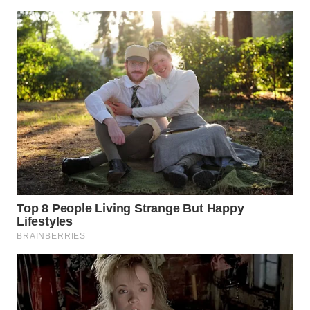
WN
LABUANBAJO
WN
BORNEO
Wahana
Media
Group
WAHANA
NEWS
WAHANA
TANI
WAHANA
ADVOKAT