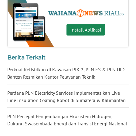
WN
LAMPUNG
WN
Install Aplikasi
JATENG
WN
NUSANTARA
Berita Terkait
Perkuat Kelistrikan di Kawasan PIK 2, PLN ES & PLN UID
WN
Banten Resmikan Kantor Pelayanan Teknik
JOGJA
Perdana PLN Electricity Services Implementasikan Live
WN
Line Insulation Coating Robot di Sumatera & Kalimantan
JATIM
PLN Percepat Pengembangan Ekosistem Hidrogen,
WN
BALI
Dukung Swasembada Energi dan Transisi Energi Nasional