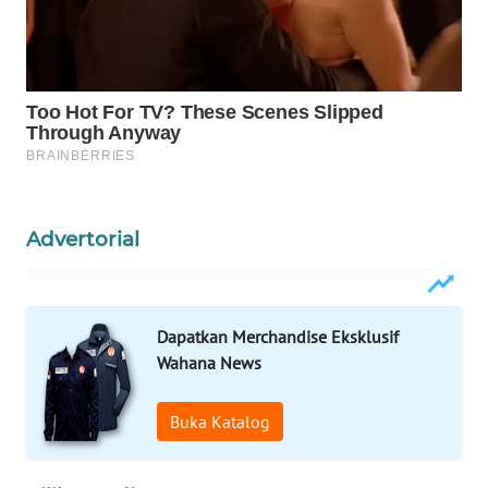
WAHANANEWS
CO ID
WAHANANEWS
NET
WAHANA
SPORT
Advertorial
WAHANA
UMKM
WAHANA
Dapatkan Merchandise Eksklusif
SELEB
Wahana News
WAHANA
Buka Katalog
PERSONA