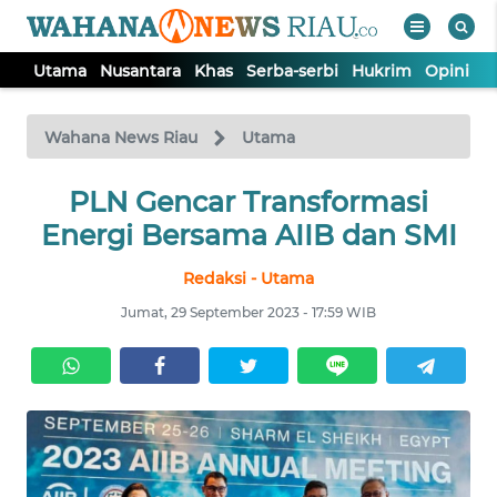
Utama
Nusantara
Khas
Serba-serbi
Hukrim
Opini
P
WAHANA
Tutup
TV
Wahana News Riau
Utama
UTAMA
PLN Gencar Transformasi
Energi Bersama AIIB dan SMI
NUSANTARA
Redaksi - Utama
Jumat, 29 September 2023 - 17:59 WIB
KHAS
SERBA-
SERBI
HUKRIM