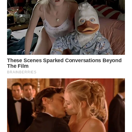
WAHANA
INFRASTRUKTUR
WAHANA
KONSUMEN
WAHANA
LISTRIK
WAHANA
TRAVEL
WAHANA
TV
WAHANANEWS
ID