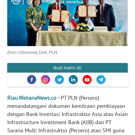
OPINI
PERISTIWA
Informasi
(foto istimewa) Dok. PLN
INDEKS
BERITA
Ikuti Kami di:
KONTAK
KAMI
Riau.WahanaNews.co
-
PT PLN (Persero)
INFO
menandatangani dokumen kemitraan pembiayaan
IKLAN
dengan Bank Investasi Infrastruktur Asia atau Asian
Infrastructure Investment Bank (AIIB) dan PT
TENTANG
KAMI
Sarana Multi Infrastruktur (Persero) atau SMI guna