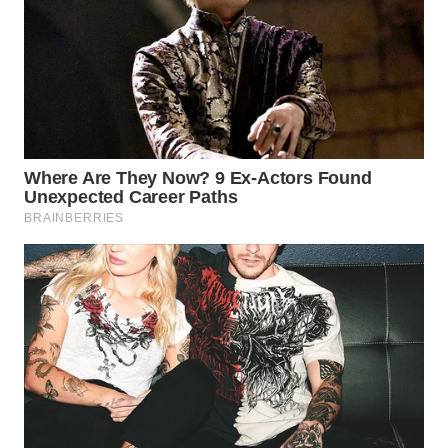
WN
BINJAI
WN
CIREBON
WN
INDRAMAYU
WN
KUNINGAN
WN
MAJALENGKA
WN
SUBANG