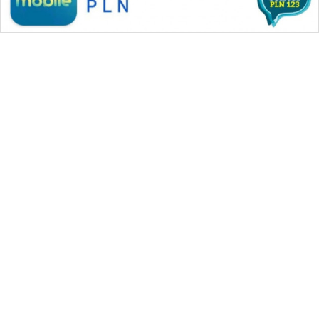
WAHANA MEDIA GROUP
|
|
|
WAHANA NEWS co
WAHANA TANI
WAHANA ADVOKAT
|
|
WAHANA INFRASTRUKTUR
WAHANA KONSUMEN
|
|
|
WAHANA LISTRIK
WAHANA TRAVEL
WAHANA TV
|
|
|
WAHANANEWS id
WAHANANEWS CO ID
WAHANANEWS NET
|
|
|
WAHANA SPORT ID
Wahana UMKM
Wahana Seleb
|
|
|
Wahana Persona
Wahana Otomotif
Wahana Health