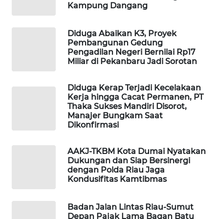
Kampung Dangang
MASYARAKAT
KELISTRIKAN
Diduga Abaikan K3, Proyek
Pembangunan Gedung
WALINKI
Pengadilan Negeri Bernilai Rp17
ID
Miliar di Pekanbaru Jadi Sorotan
MAWAKA
Diduga Kerap Terjadi Kecelakaan
ID
Kerja hingga Cacat Permanen, PT
Thaka Sukses Mandiri Disorot,
Manajer Bungkam Saat
MARTABAT
Dikonfirmasi
NET
AAKJ-TKBM Kota Dumai Nyatakan
PLN
Dukungan dan Siap Bersinergi
WATCH
dengan Polda Riau Jaga
Kondusifitas Kamtibmas
MKLI
Badan Jalan Lintas Riau-Sumut
Depan Pajak Lama Bagan Batu
LPKKI