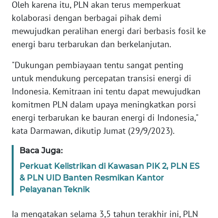
WN
Oleh karena itu, PLN akan terus memperkuat
JAKARTA
kolaborasi dengan berbagai pihak demi
mewujudkan peralihan energi dari berbasis fosil ke
WN
energi baru terbarukan dan berkelanjutan.
JABAR
"Dukungan pembiayaan tentu sangat penting
WN
untuk mendukung percepatan transisi energi di
BANTEN
Indonesia. Kemitraan ini tentu dapat mewujudkan
komitmen PLN dalam upaya meningkatkan porsi
WN
energi terbarukan ke bauran energi di Indonesia,"
NTT
kata Darmawan, dikutip Jumat (29/9/2023).
WN
Baca Juga:
KEPRI
Perkuat Kelistrikan di Kawasan PIK 2, PLN ES
& PLN UID Banten Resmikan Kantor
WN
Pelayanan Teknik
PAPUA
Ia mengatakan selama 3,5 tahun terakhir ini, PLN
WN