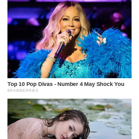
WN
GORONTALO
WN
SULUT
WN
MALUKU
WN
MALUT
WN
DAIRI
WN
DANAU
TOBA