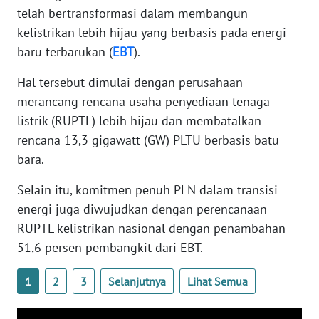
telah bertransformasi dalam membangun
PAPUA
BARAT
kelistrikan lebih hijau yang berbasis pada energi
baru terbarukan (
EBT
).
WN
Hal tersebut dimulai dengan perusahaan
RIAU
merancang rencana usaha penyediaan tenaga
listrik (RUPTL) lebih hijau dan membatalkan
WN
SERAMBI
rencana 13,3 gigawatt (GW) PLTU berbasis batu
bara.
WN
JAMBI
Selain itu, komitmen penuh PLN dalam transisi
energi juga diwujudkan dengan perencanaan
WN
RUPTL kelistrikan nasional dengan penambahan
SULTRA
51,6 persen pembangkit dari EBT.
WN
1
2
3
Selanjutnya
Lihat Semua
NTB