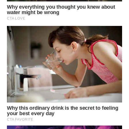
WN
KARAWANG
WN
BEKASI
WN
BOGOR
WN
DEPOK
WN
TAPANULI
UTARA
WN
SAMOSIR