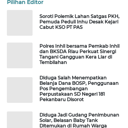
Pilihan Editor
WAHANA
OTOMOTIF
Soroti Polemik Lahan Satgas PKH,
Pemuda Peduli Inhu Desak Kejari
WAHANA
Cabut KSO PT PAS
HEALTH
WAHANA
Polres Inhil bersama Pemkab Inhil
DESA
dan BKSDA Riau Perkuat Sinergi
WISATA
Tangani Gangguan Kera Liar di
Tembilahan
LAPAK
WAHANA
Diduga Salah Menempatkan
Belanja Dana BOSP, Penggunaan
Pos Pengembangan
Wahana
Perpustakaan SD Negeri 181
Network
Pekanbaru Disorot
KONSUMEN
Diduga Jadi Gudang Penimbunan
LISTRIK
Solar, Belasan Baby Tank
Ditemukan di Rumah Warga