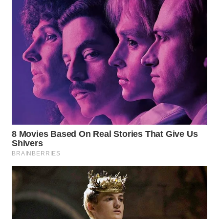
WN
PADANG
LAWAS
WN
SUMEDANG
WN
CIANJUR
WN
KEPULAUAN
SERIBU
WN
TANGERANG