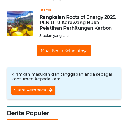
WN
BINJAI
Utama
Rangkaian Roots of Energy 2025,
WN
PLN UP3 Karawang Buka
Pelatihan Perhitungan Karbon
CIREBON
8 bulan yang lalu
WN
INDRAMAYU
Muat Berita Selanjutnya
WN
KUNINGAN
Kirimkan masukan dan tanggapan anda sebagai
konsumen kepada kami.
WN
Suara Pembaca
MAJALENGKA
WN
Berita Populer
SUBANG