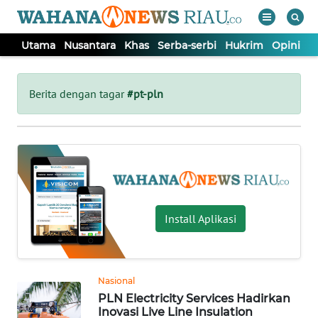
Utama
Nusantara
Khas
Serba-serbi
Hukrim
Opini
P
WAHANA
Tutup
TV
Berita dengan tagar
#pt-pln
UTAMA
NUSANTARA
KHAS
Install Aplikasi
SERBA-
SERBI
Nasional
PLN Electricity Services Hadirkan
HUKRIM
Inovasi Live Line Insulation