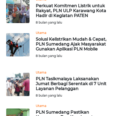
WN
Perkuat Komitmen Listrik untuk
GORONTALO
Rakyat, PLN ULP Karawang Kota
Hadir di Kegiatan PATEN
WN
8 bulan yang lalu
SULUT
Utama
Solusi Kelistrikan Mudah & Cepat,
WN
PLN Sumedang Ajak Masyarakat
MALUKU
Gunakan Aplikasi PLN Mobile
8 bulan yang lalu
WN
MALUT
Utama
WN
PLN Tasikmalaya Laksanakan
DAIRI
Jumat Berbagi Serentak di 7 Unit
Layanan Pelanggan
8 bulan yang lalu
WN
DANAU
Utama
TOBA
PLN Sumedang Pastikan