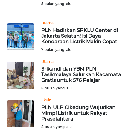
WN
5 bulan yang lalu
LAMPUNG
Utama
WN
PLN Hadirkan SPKLU Center di
JATENG
Jakarta Selatan! Isi Daya
Kendaraan Listrik Makin Cepat
WN
7 bulan yang lalu
NUSANTARA
Utama
Srikandi dan YBM PLN
WN
Tasikmalaya Salurkan Kacamata
JOGJA
Gratis untuk 576 Pelajar
8 bulan yang lalu
WN
JATIM
Ekuin
PLN ULP Cikedung Wujudkan
Mimpi Listrik untuk Rakyat
WN
Prasejahtera
BALI
8 bulan yang lalu