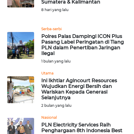
Sumatera & Kalimantan
PEDOMAN
8 hari yang lalu
MEDIA
SIBER
Serba-serbi
Polres Palas Dampingi ICON Plus
REDAKSI
Pasang Label Peringatan di Tiang
PLN dalam Penertiban Jaringan
Ilegal
KARIR
1 bulan yang lalu
DISCLAIMER
Utama
Ini Ikhtiar Agincourt Resources
Wahana
Wujudkan Energi Bersih dan
News
Wariskan Kepada Generasi
Regional
Selanjutnya
2 bulan yang lalu
WN
Nasional
SUMUT
PLN Electricity Services Raih
Penghargaan 8th Indonesia Best