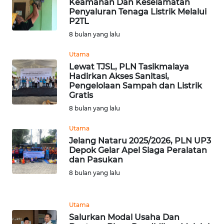
Keamanan Dan Keselamatan
WN
Penyaluran Tenaga Listrik Melalui
NIAS
P2TL
8 bulan yang lalu
WN
Utama
LANGKAT
Lewat TJSL, PLN Tasikmalaya
Hadirkan Akses Sanitasi,
WN
Pengelolaan Sampah dan Listrik
TAPANULI
Gratis
SELATAN
8 bulan yang lalu
Utama
WN
Jelang Nataru 2025/2026, PLN UP3
TANJUNG
Depok Gelar Apel Siaga Peralatan
LESUNG
dan Pasukan
8 bulan yang lalu
WN
KARO
Utama
WN
Salurkan Modal Usaha Dan