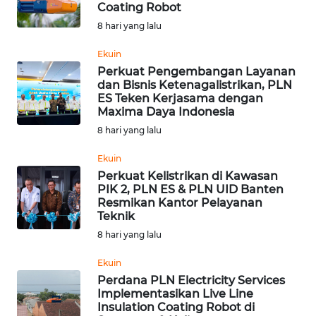
Coating Robot
OPINI
8 hari yang lalu
Ekuin
PERISTIWA
Perkuat Pengembangan Layanan
dan Bisnis Ketenagalistrikan, PLN
ES Teken Kerjasama dengan
Informasi
Maxima Daya Indonesia
INDEKS
8 hari yang lalu
BERITA
Ekuin
Perkuat Kelistrikan di Kawasan
KONTAK
PIK 2, PLN ES & PLN UID Banten
KAMI
Resmikan Kantor Pelayanan
Teknik
INFO
8 hari yang lalu
IKLAN
Ekuin
Perdana PLN Electricity Services
TENTANG
Implementasikan Live Line
KAMI
Insulation Coating Robot di