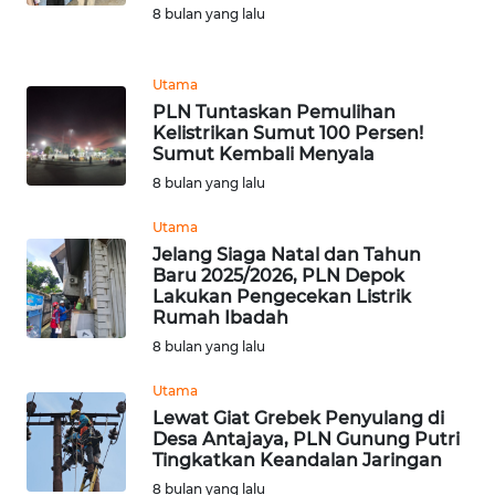
8 bulan yang lalu
WN
KARAWANG
Utama
WN
PLN Tuntaskan Pemulihan
BEKASI
Kelistrikan Sumut 100 Persen!
Sumut Kembali Menyala
8 bulan yang lalu
WN
BOGOR
Utama
Jelang Siaga Natal dan Tahun
WN
Baru 2025/2026, PLN Depok
DEPOK
Lakukan Pengecekan Listrik
Rumah Ibadah
8 bulan yang lalu
WN
TAPANULI
Utama
UTARA
Lewat Giat Grebek Penyulang di
Desa Antajaya, PLN Gunung Putri
WN
Tingkatkan Keandalan Jaringan
SAMOSIR
8 bulan yang lalu