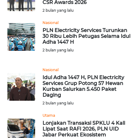
WN
CSR Awards 2026
JAKARTA
2 bulan yang lalu
Nasional
WN
JABAR
PLN Electricity Services Turunkan
30 Ribu Lebih Petugas Selama Idul
Adha 1447 H
WN
2 bulan yang lalu
BANTEN
WN
Nasional
NTT
Idul Adha 1447 H, PLN Electricity
Services Grup Potong 57 Hewan
Kurban Salurkan 5.450 Paket
WN
Daging
KEPRI
2 bulan yang lalu
WN
Utama
PAPUA
Lonjakan Transaksi SPKLU 4 Kali
Lipat Saat RAFI 2026, PLN UID
Jabar Perkuat Ekosistem
WN