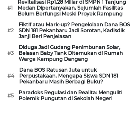
WN
Revitalisasi Rp1,28 Miliar di SMPN 1 Tanjung
SUKABUMI
#1
Medan Dipertanyakan, Sejumlah Fasilitas
Belum Berfungsi Meski Proyek Rampung
WN
Fiktif atau Mark-up? Pengelolaan Dana BOS
PURWAKARTA
#2
SDN 181 Pekanbaru Jadi Sorotan, Kadisdik
Janji Beri Penjelasan
WN
Diduga Jadi Gudang Penimbunan Solar,
PRIANGAN
#3
Belasan Baby Tank Ditemukan di Rumah
TIMUR
Warga Kampung Dangang
Dana BOS Ratusan Juta untuk
WN
#4
Perpustakaan, Mengapa Siswa SDN 181
Pekanbaru Masih Berbagi Buku?
SEMARANG
Paradoks Regulasi dan Realita: Menguliti
#5
WN
Polemik Pungutan di Sekolah Negeri
SOLO
WN
BOROBUDUR