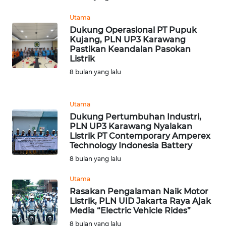
Utama
WN
Dukung Operasional PT Pupuk
PADANG
Kujang, PLN UP3 Karawang
LAWAS
Pastikan Keandalan Pasokan
Listrik
WN
8 bulan yang lalu
SUMEDANG
Utama
WN
CIANJUR
Dukung Pertumbuhan Industri,
PLN UP3 Karawang Nyalakan
Listrik PT Contemporary Amperex
WN
Technology Indonesia Battery
KEPULAUAN
8 bulan yang lalu
SERIBU
Utama
WN
Rasakan Pengalaman Naik Motor
Listrik, PLN UID Jakarta Raya Ajak
TANGERANG
Media “Electric Vehicle Rides”
8 bulan yang lalu