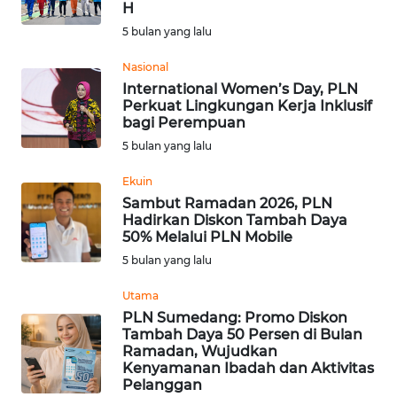
H
WN
SULTENG
5 bulan yang lalu
Nasional
WN
International Women’s Day, PLN
SULBAR
Perkuat Lingkungan Kerja Inklusif
bagi Perempuan
WN
5 bulan yang lalu
BABEL
Ekuin
Sambut Ramadan 2026, PLN
WN
Hadirkan Diskon Tambah Daya
SUMBAR
50% Melalui PLN Mobile
5 bulan yang lalu
WN
SUMSEL
Utama
PLN Sumedang: Promo Diskon
Tambah Daya 50 Persen di Bulan
WN
Ramadan, Wujudkan
BENGKULU
Kenyamanan Ibadah dan Aktivitas
Pelanggan