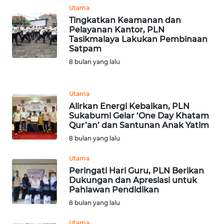
WN
Utama
KALBAR
Tingkatkan Keamanan dan
Pelayanan Kantor, PLN
Tasikmalaya Lakukan Pembinaan
WN
Satpam
KALTENG
8 bulan yang lalu
WN
KALTARA
Utama
Alirkan Energi Kebaikan, PLN
WN
Sukabumi Gelar ‘One Day Khatam
Qur’an’ dan Santunan Anak Yatim
KALSEL
8 bulan yang lalu
WN
Utama
KALTIM
Peringati Hari Guru, PLN Berikan
Dukungan dan Apresiasi untuk
WN
Pahlawan Pendidikan
SULSEL
8 bulan yang lalu
Utama