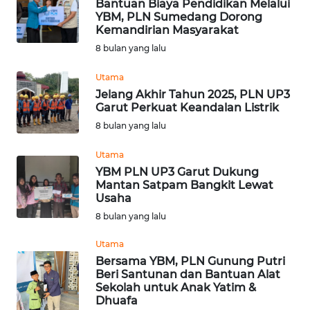
Bantuan Biaya Pendidikan Melalui
SIMALUNGUN
YBM, PLN Sumedang Dorong
Kemandirian Masyarakat
WN
8 bulan yang lalu
LABUHANBATU
Utama
WN
Jelang Akhir Tahun 2025, PLN UP3
TAPANULI
Garut Perkuat Keandalan Listrik
TENGAH
8 bulan yang lalu
Utama
WN DELI
YBM PLN UP3 Garut Dukung
SERDANG
Mantan Satpam Bangkit Lewat
Usaha
WN
8 bulan yang lalu
TEBING
TINGGI
Utama
Bersama YBM, PLN Gunung Putri
Beri Santunan dan Bantuan Alat
WN
Sekolah untuk Anak Yatim &
PAKPAK
Dhuafa