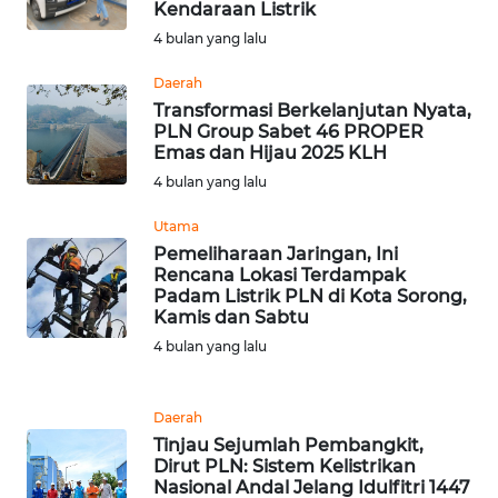
Kendaraan Listrik
PAPUA
4 bulan yang lalu
BARAT
Daerah
WN
Transformasi Berkelanjutan Nyata,
RIAU
PLN Group Sabet 46 PROPER
Emas dan Hijau 2025 KLH
4 bulan yang lalu
WN
SERAMBI
Utama
Pemeliharaan Jaringan, Ini
WN
Rencana Lokasi Terdampak
JAMBI
Padam Listrik PLN di Kota Sorong,
Kamis dan Sabtu
4 bulan yang lalu
WN
SULTRA
Daerah
WN
Tinjau Sejumlah Pembangkit,
NTB
Dirut PLN: Sistem Kelistrikan
Nasional Andal Jelang Idulfitri 1447