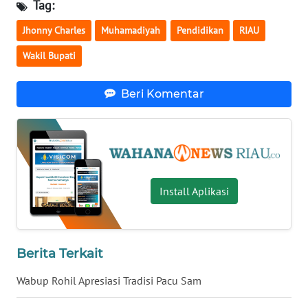
Tag:
WN
LAMPUNG
Jhonny Charles
Muhamadiyah
Pendidikan
RIAU
Wakil Bupati
WN
JATENG
Beri Komentar
WN
NUSANTARA
WN
JOGJA
Install Aplikasi
WN
JATIM
Berita Terkait
WN
BALI
Wabup Rohil Apresiasi Tradisi Pacu Sam