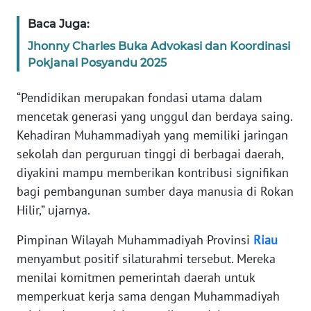
WN
JAKARTA
Baca Juga:
Jhonny Charles Buka Advokasi dan Koordinasi
WN
Pokjanal Posyandu 2025
JABAR
“Pendidikan merupakan fondasi utama dalam
WN
mencetak generasi yang unggul dan berdaya saing.
BANTEN
Kehadiran Muhammadiyah yang memiliki jaringan
sekolah dan perguruan tinggi di berbagai daerah,
WN
NTT
diyakini mampu memberikan kontribusi signifikan
bagi pembangunan sumber daya manusia di Rokan
WN
Hilir,” ujarnya.
KEPRI
Pimpinan Wilayah Muhammadiyah Provinsi
Riau
menyambut positif silaturahmi tersebut. Mereka
WN
PAPUA
menilai komitmen pemerintah daerah untuk
memperkuat kerja sama dengan Muhammadiyah
WN