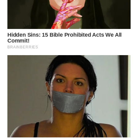
WN
KARAWANG
WN
BEKASI
WN
BOGOR
WN
DEPOK
WN
TAPANULI
UTARA
WN
SAMOSIR