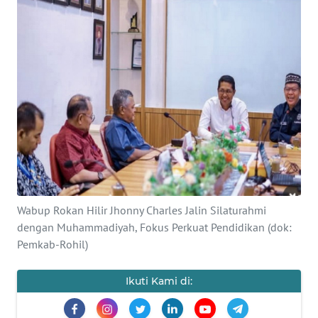
OPINI
PERISTIWA
Informasi
INDEKS
BERITA
KONTAK
KAMI
Wabup Rokan Hilir Jhonny Charles Jalin Silaturahmi
dengan Muhammadiyah, Fokus Perkuat Pendidikan (dok:
INFO
Pemkab-Rohil)
IKLAN
Ikuti Kami di:
TENTANG
KAMI