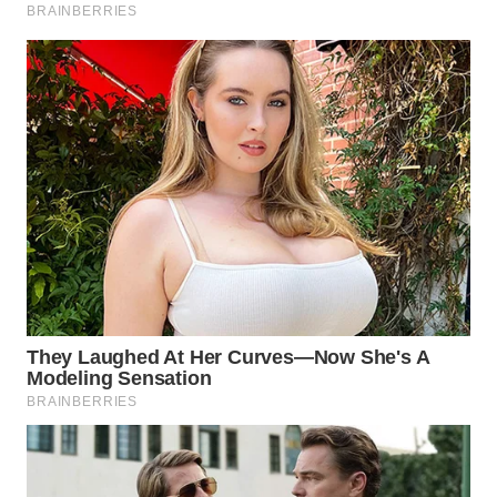
WN
SUKABUMI
WN
PURWAKARTA
WN
PRIANGAN
TIMUR
WN
SEMARANG
WN
SOLO
WN
BOROBUDUR