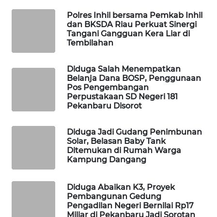
WAHANA
OTOMOTIF
Polres Inhil bersama Pemkab Inhil
dan BKSDA Riau Perkuat Sinergi
Tangani Gangguan Kera Liar di
WAHANA
Tembilahan
HEALTH
Diduga Salah Menempatkan
WAHANA
Belanja Dana BOSP, Penggunaan
DESA
Pos Pengembangan
WISATA
Perpustakaan SD Negeri 181
Pekanbaru Disorot
LAPAK
WAHANA
Diduga Jadi Gudang Penimbunan
Solar, Belasan Baby Tank
Ditemukan di Rumah Warga
Wahana
Kampung Dangang
Network
Diduga Abaikan K3, Proyek
KONSUMEN
Pembangunan Gedung
LISTRIK
Pengadilan Negeri Bernilai Rp17
Miliar di Pekanbaru Jadi Sorotan