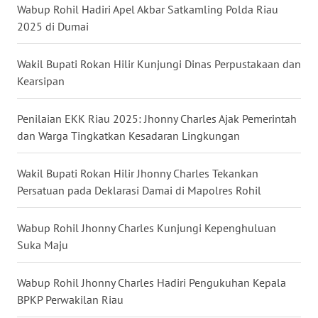
WN
Wabup Rohil Hadiri Apel Akbar Satkamling Polda Riau
KALBAR
2025 di Dumai
WN
Wakil Bupati Rokan Hilir Kunjungi Dinas Perpustakaan dan
KALTENG
Kearsipan
WN
Penilaian EKK Riau 2025: Jhonny Charles Ajak Pemerintah
KALTARA
dan Warga Tingkatkan Kesadaran Lingkungan
WN
Wakil Bupati Rokan Hilir Jhonny Charles Tekankan
KALSEL
Persatuan pada Deklarasi Damai di Mapolres Rohil
WN
Wabup Rohil Jhonny Charles Kunjungi Kepenghuluan
KALTIM
Suka Maju
WN
Wabup Rohil Jhonny Charles Hadiri Pengukuhan Kepala
SULSEL
BPKP Perwakilan Riau