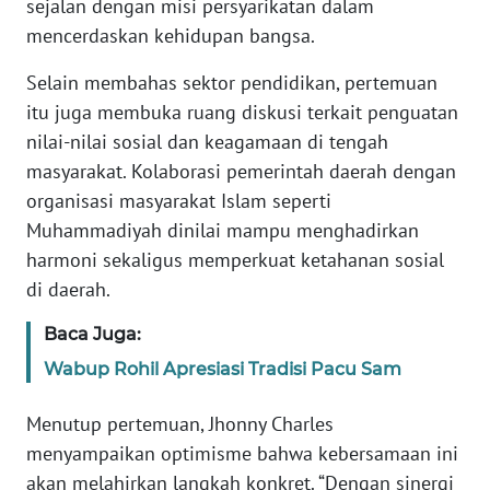
sejalan dengan misi persyarikatan dalam
PAPUA
mencerdaskan kehidupan bangsa.
BARAT
Selain membahas sektor pendidikan, pertemuan
WN
itu juga membuka ruang diskusi terkait penguatan
RIAU
nilai-nilai sosial dan keagamaan di tengah
masyarakat. Kolaborasi pemerintah daerah dengan
WN
organisasi masyarakat Islam seperti
SERAMBI
Muhammadiyah dinilai mampu menghadirkan
harmoni sekaligus memperkuat ketahanan sosial
WN
di daerah.
JAMBI
Baca Juga:
WN
SULTRA
Wabup Rohil Apresiasi Tradisi Pacu Sam
Menutup pertemuan, Jhonny Charles
WN
NTB
menyampaikan optimisme bahwa kebersamaan ini
akan melahirkan langkah konkret. “Dengan sinergi