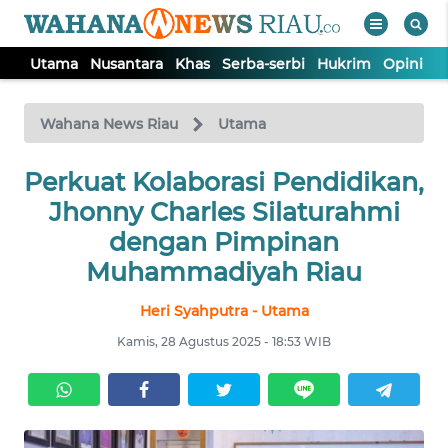
Utama
Nusantara
Khas
Serba-serbi
Hukrim
Opini
P
WAHANA
Tutup
TV
Wahana News Riau
Utama
UTAMA
Perkuat Kolaborasi Pendidikan,
Jhonny Charles Silaturahmi
NUSANTARA
dengan Pimpinan
Muhammadiyah Riau
KHAS
Heri Syahputra - Utama
Kamis, 28 Agustus 2025 - 18:53 WIB
SERBA-
SERBI
HUKRIM