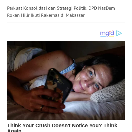
WN
GORONTALO
Perkuat Konsolidasi dan Strategi Politik, DPD NasDem
Rokan Hilir Ikuti Rakernas di Makassar
WN
SULUT
WN
MALUKU
WN
MALUT
WN
DAIRI
WN
DANAU
TOBA