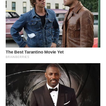
WN
MADURA
WN
SURABAYA
WN
NATUNA
WN
BINTAN
WN
MANDALIKA
WN
LIKUPANG