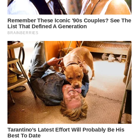
WN
BINJAI
WN
CIREBON
WN
INDRAMAYU
WN
KUNINGAN
WN
MAJALENGKA
WN
SUBANG