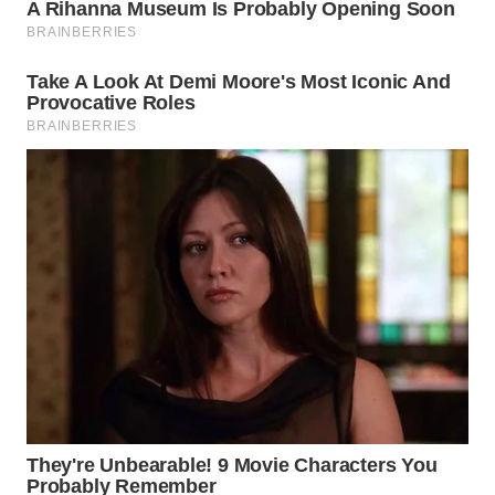
WAHANA
INFRASTRUKTUR
WAHANA
KONSUMEN
WAHANA
LISTRIK
WAHANA
TRAVEL
WAHANA
TV
WAHANANEWS
ID