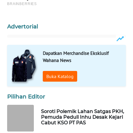
WAHANANEWS
CO ID
WAHANANEWS
Advertorial
NET
WAHANA
Dapatkan Merchandise Eksklusif
SPORT
Wahana News
WAHANA
UMKM
Buka Katalog
WAHANA
Pilihan Editor
SELEB
Soroti Polemik Lahan Satgas PKH,
WAHANA
Pemuda Peduli Inhu Desak Kejari
PERSONA
Cabut KSO PT PAS