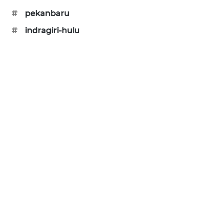
NEWS
#
pekanbaru
#
indragiri-hulu
KRT
NEWS
KARING
NEWS
JURNAL
MARITIM
HUMBANG
NEWS
GARONGGANG
NEWS
FISUELRI