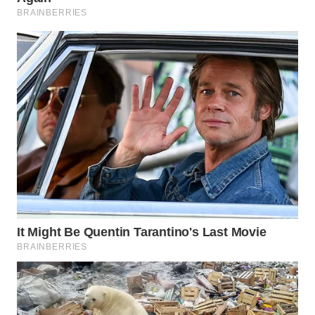
WN
NIAS
WN
LANGKAT
WN
TAPANULI
SELATAN
WN
TANJUNG
LESUNG
WN
KARO
WN