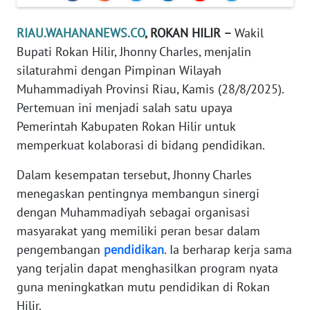
PEDOMAN
RIAU.WAHANANEWS.CO
, ROKAN HILIR –
Wakil
MEDIA
Bupati Rokan Hilir, Jhonny Charles, menjalin
SIBER
silaturahmi dengan Pimpinan Wilayah
Muhammadiyah Provinsi Riau, Kamis (28/8/2025).
REDAKSI
Pertemuan ini menjadi salah satu upaya
Pemerintah Kabupaten Rokan Hilir untuk
KARIR
memperkuat kolaborasi di bidang pendidikan.
DISCLAIMER
Dalam kesempatan tersebut, Jhonny Charles
menegaskan pentingnya membangun sinergi
Wahana
dengan Muhammadiyah sebagai organisasi
News
Regional
masyarakat yang memiliki peran besar dalam
pengembangan
pendidikan
. Ia berharap kerja sama
WN
yang terjalin dapat menghasilkan program nyata
SUMUT
guna meningkatkan mutu pendidikan di Rokan
Hilir.