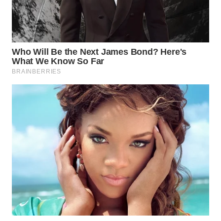
WN
LABUANBAJO
WN
BORNEO
Wahana
Media
Group
WAHANA
NEWS
WAHANA
TANI
WAHANA
ADVOKAT