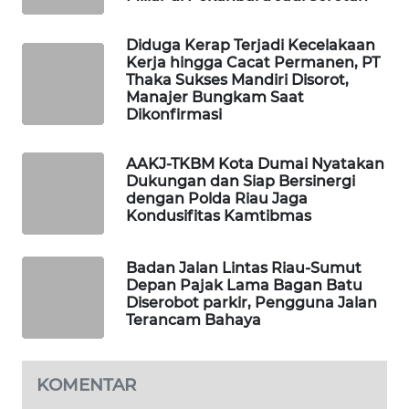
MASYARAKAT
KELISTRIKAN
Diduga Kerap Terjadi Kecelakaan
Kerja hingga Cacat Permanen, PT
Thaka Sukses Mandiri Disorot,
WALINKI
Manajer Bungkam Saat
ID
Dikonfirmasi
MAWAKA
AAKJ-TKBM Kota Dumai Nyatakan
ID
Dukungan dan Siap Bersinergi
dengan Polda Riau Jaga
Kondusifitas Kamtibmas
MARTABAT
NET
Badan Jalan Lintas Riau-Sumut
Depan Pajak Lama Bagan Batu
PLN
Diserobot parkir, Pengguna Jalan
WATCH
Terancam Bahaya
MKLI
KOMENTAR
LPKKI