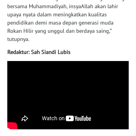
WN
bersama Muhammadiyah, insyaAllah akan lahir
SULTENG
upaya nyata dalam meningkatkan kualitas
pendidikan demi masa depan generasi muda
WN
Rokan Hilir yang unggul dan berdaya saing,”
SULBAR
tutupnya.
WN
Redaktur: Sah Siandi Lubis
BABEL
WN
SUMBAR
WN
SUMSEL
WN
BENGKULU