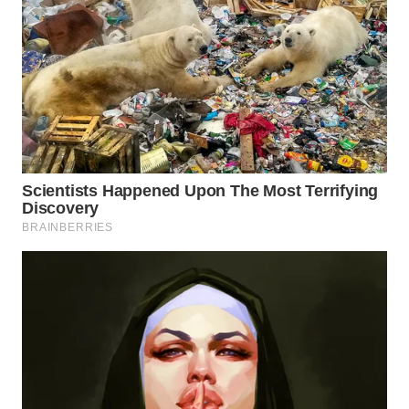
SIMALUNGUN
WN
LABUHANBATU
WN
TAPANULI
TENGAH
WN DELI
SERDANG
WN
TEBING
TINGGI
WN
PAKPAK