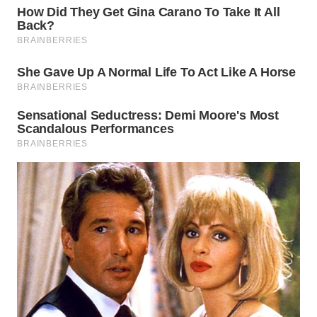
WN
PADANG
LAWAS
WN
SUMEDANG
WN
CIANJUR
WN
KEPULAUAN
SERIBU
WN
TANGERANG