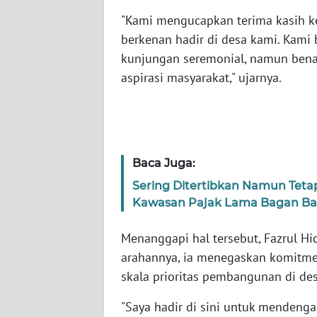
"Kami mengucapkan terima kasih ke
WN
berkenan hadir di desa kami. Kami 
JABAR
kunjungan seremonial, namun be
aspirasi masyarakat," ujarnya.
WN
BANTEN
WN
NTT
Baca Juga:
Sering Ditertibkan Namun Teta
WN
Kawasan Pajak Lama Bagan Ba
KEPRI
Menanggapi hal tersebut, Fazrul H
WN
arahannya, ia menegaskan komitm
PAPUA
skala prioritas pembangunan di desa
WN
"Saya hadir di sini untuk mendeng
PAPUA