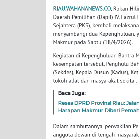
PEDOMAN
MEDIA
RIAU.WAHANANEWS.CO
, Rokan Hil
SIBER
Daerah Pemilihan (Dapil) IV, Fazrul 
Sejahtera (PKS), kembali melaksanaka
REDAKSI
menyambangi dua Kepenghuluan, y
Makmur pada Sabtu (18/4/2026).
KARIR
Kegiatan di Kepenghuluan Bahtra 
kesempatan tersebut, Penghulu Bah
DISCLAIMER
(Sekdes), Kepala Dusun (Kadus), Ke
Wahana
tokoh adat dan masyarakat sekitar.
News
Regional
Baca Juga:
Reses DPRD Provinsi Riau: Jal
WN
Harapan Makmur Diberi Pemah
SUMUT
Dalam sambutannya, perwakilan Pe
WN
anggota dewan di tengah masyarak
JAKARTA