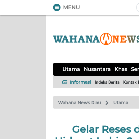
MENU
WAHANA
Tutup
TV
UTAMA
NUSANTARA
Utama
Nusantara
Khas
Ser
KHAS
Informasi
Indeks Berita
Kontak 
SERBA-
Wahana News Riau
Utama
SERBI
HUKRIM
Gelar Reses d