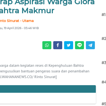
rap Aspirasi Warga Glora
ahtra Makmur
#1
into Sinurat - Utama
u, 19 April 2026 - 05:46 WIB
#
#
 warga dalam kegiatan reses di Kepenghuluan Bahtra
 mengusulkan bantuan pengeras suara dan penambahan
IAU.WAHANANEWS.CO/ Rinto Sinurat]
#
#