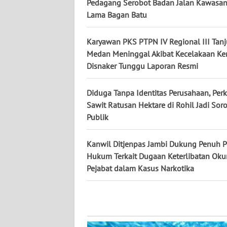
Pedagang Serobot Badan Jalan Kawasan
Lama Bagan Batu
WN
KALTENG
Karyawan PKS PTPN IV Regional III Tan
Medan Meninggal Akibat Kecelakaan Ker
WN
Disnaker Tunggu Laporan Resmi
KALTARA
Diduga Tanpa Identitas Perusahaan, Pe
WN
Sawit Ratusan Hektare di Rohil Jadi Sor
KALSEL
Publik
WN
Kanwil Ditjenpas Jambi Dukung Penuh P
KALTIM
Hukum Terkait Dugaan Keterlibatan Ok
Pejabat dalam Kasus Narkotika
WN
SULSEL
WN
GORONTALO