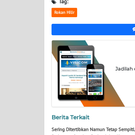
LAMPUNG
Tag:
Rokan Hilir
WN
JATENG
WN
NUSANTARA
WN
JOGJA
Jadilah
WN
JATIM
WN
BALI
Berita Terkait
WN
Sering Ditertibkan Namun Tetap Sempitl
KALBAR