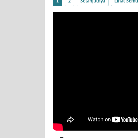
1
2
Selanjutnya
Lihat Sem
SULTENG
WN
SULBAR
WN
BABEL
WN
SUMBAR
WN
SUMSEL
WN
BENGKULU
WN