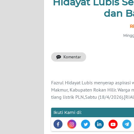
Hidayat Lubis Se
OPINI
dan B
PERISTIWA
R
Informasi
Mingg
INDEKS
BERITA
Komentar
KONTAK
KAMI
Fazrul Hidayat Lubis menyerap aspirasi
Makmur, Kabupaten Rokan Hilir. Warga
INFO
tiang listrik PLN,Sabtu (18/4/2026).[R
IKLAN
Ikuti Kami di:
TENTANG
KAMI