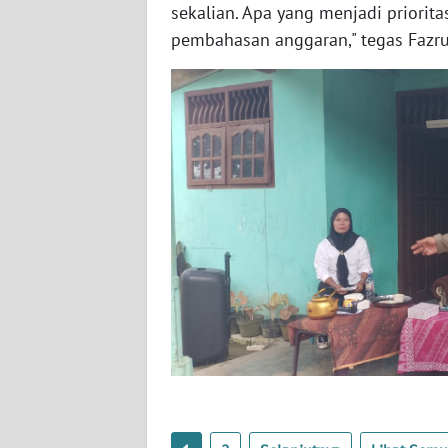
sekalian. Apa yang menjadi priorit
BARAT
pembahasan anggaran," tegas Fazru
WN
RIAU
WN
SERAMBI
WN
JAMBI
WN
SULTRA
WN
NTB
WN