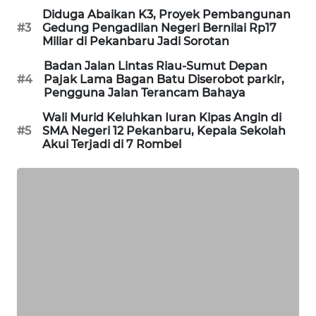
SITUNGIR
Diduga Abaikan K3, Proyek Pembangunan
NEWS
#3
Gedung Pengadilan Negeri Bernilai Rp17
Miliar di Pekanbaru Jadi Sorotan
SIDIKALANG
Badan Jalan Lintas Riau-Sumut Depan
NEWS
#4
Pajak Lama Bagan Batu Diserobot parkir,
Pengguna Jalan Terancam Bahaya
SIBARAGAS
Wali Murid Keluhkan Iuran Kipas Angin di
NEWS
#5
SMA Negeri 12 Pekanbaru, Kepala Sekolah
Akui Terjadi di 7 Rombel
METRO
SIANTAR
NEWS
METRO
MEDAN
NEWS
METRO
JAKARTA