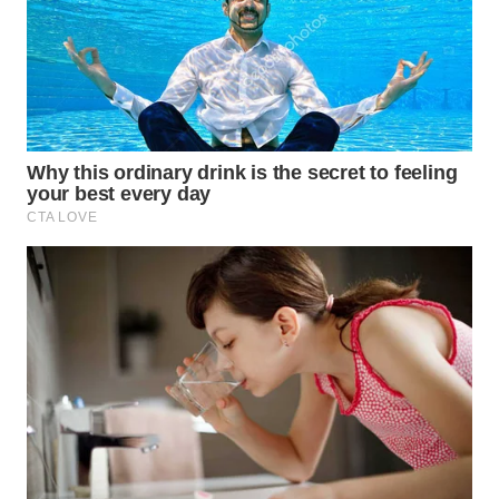
WN
SUKABUMI
WN
PURWAKARTA
WN
PRIANGAN
TIMUR
WN
SEMARANG
WN
SOLO
WN
BOROBUDUR