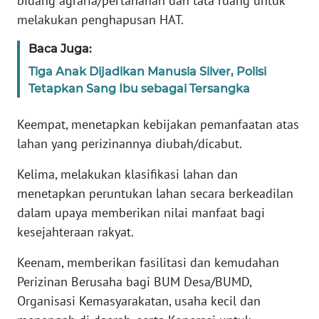
bidang agraria/pertanahan dan tata ruang untuk
PAPUA
melakukan penghapusan HAT.
BARAT
Baca Juga:
WN
Tiga Anak Dijadikan Manusia Silver, Polisi
RIAU
Tetapkan Sang Ibu sebagai Tersangka
WN
Keempat, menetapkan kebijakan pemanfaatan atas
SERAMBI
lahan yang perizinannya diubah/dicabut.
WN
Kelima, melakukan klasifikasi lahan dan
JAMBI
menetapkan peruntukan lahan secara berkeadilan
dalam upaya memberikan nilai manfaat bagi
WN
kesejahteraan rakyat.
SULTRA
Keenam, memberikan fasilitasi dan kemudahan
WN
Perizinan Berusaha bagi BUM Desa/BUMD,
NTB
Organisasi Kemasyarakatan, usaha kecil dan