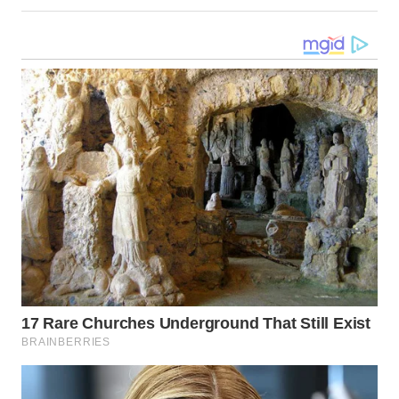
WN
GORONTALO
WN
SULUT
WN
MALUKU
WN
MALUT
WN
DAIRI
WN
DANAU
TOBA