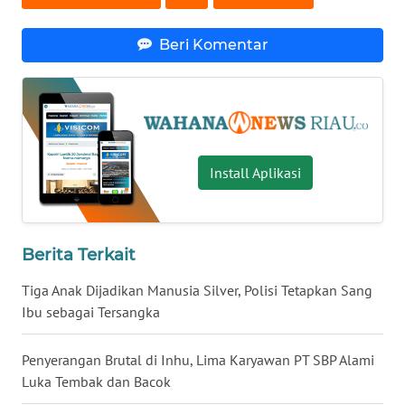
WN
LAMPUNG
Beri Komentar
WN
JATENG
WN
NUSANTARA
Install Aplikasi
WN
JOGJA
Berita Terkait
WN
Tiga Anak Dijadikan Manusia Silver, Polisi Tetapkan Sang
JATIM
Ibu sebagai Tersangka
WN
Penyerangan Brutal di Inhu, Lima Karyawan PT SBP Alami
BALI
Luka Tembak dan Bacok