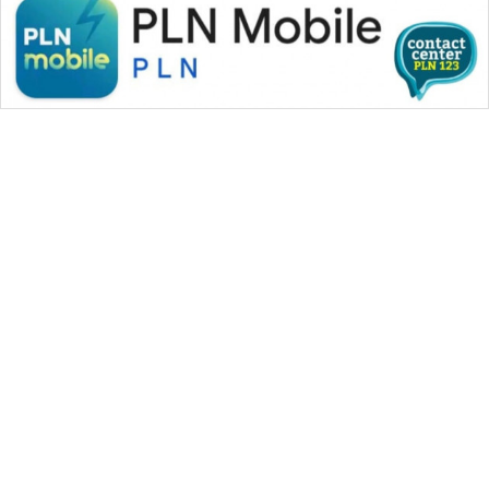
WAHANA MEDIA GROUP
|
|
|
WAHANA NEWS co
WAHANA TANI
WAHANA ADVOKAT
|
|
WAHANA INFRASTRUKTUR
WAHANA KONSUMEN
|
|
|
WAHANA LISTRIK
WAHANA TRAVEL
WAHANA TV
|
|
|
WAHANANEWS id
WAHANANEWS CO ID
WAHANANEWS NET