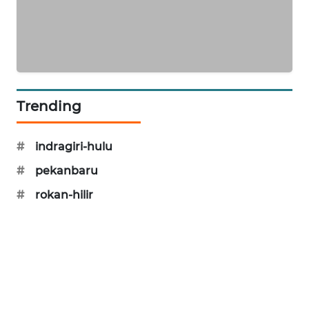
NEWS
KRT
NEWS
KARING
Trending
NEWS
#
indragiri-hulu
JURNAL
MARITIM
#
pekanbaru
#
rokan-hilir
HUMBANG
NEWS
GARONGGANG
NEWS
FISUELRI