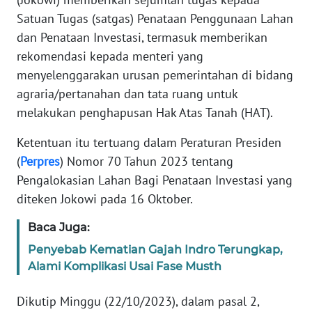
Satuan Tugas (satgas) Penataan Penggunaan Lahan
PEDOMAN
dan Penataan Investasi, termasuk memberikan
MEDIA
SIBER
rekomendasi kepada menteri yang
menyelenggarakan urusan pemerintahan di bidang
REDAKSI
agraria/pertanahan dan tata ruang untuk
melakukan penghapusan Hak Atas Tanah (HAT).
KARIR
Ketentuan itu tertuang dalam Peraturan Presiden
(
Perpres
) Nomor 70 Tahun 2023 tentang
DISCLAIMER
Pengalokasian Lahan Bagi Penataan Investasi yang
diteken Jokowi pada 16 Oktober.
Wahana
News
Regional
Baca Juga:
Penyebab Kematian Gajah Indro Terungkap,
WN
Alami Komplikasi Usai Fase Musth
SUMUT
Dikutip Minggu (22/10/2023), dalam pasal 2,