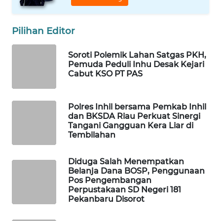
WAHANA
OTOMOTIF
Pilihan Editor
WAHANA
HEALTH
Soroti Polemik Lahan Satgas PKH,
Pemuda Peduli Inhu Desak Kejari
Cabut KSO PT PAS
WAHANA
DESA
WISATA
Polres Inhil bersama Pemkab Inhil
dan BKSDA Riau Perkuat Sinergi
LAPAK
Tangani Gangguan Kera Liar di
WAHANA
Tembilahan
Wahana
Diduga Salah Menempatkan
Network
Belanja Dana BOSP, Penggunaan
Pos Pengembangan
Perpustakaan SD Negeri 181
KONSUMEN
Pekanbaru Disorot
LISTRIK