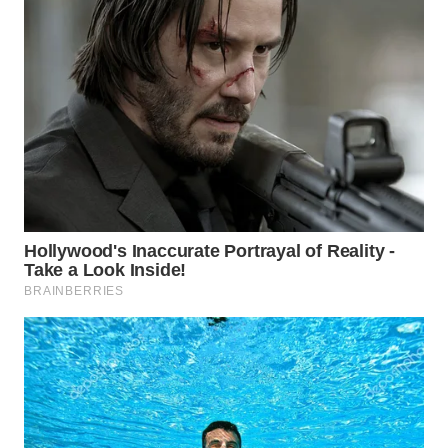
WN
BINJAI
WN
CIREBON
WN
INDRAMAYU
WN
KUNINGAN
WN
MAJALENGKA
WN
SUBANG