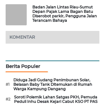
Badan Jalan Lintas Riau-Sumut
Depan Pajak Lama Bagan Batu
LKKI
Diserobot parkir, Pengguna Jalan
Terancam Bahaya
KOPEKLIN
PORTAL
KOMENTAR
KONSUMEN
FORWAMKI
Berita Populer
ALPERKLINAS
FORJASIDA
Diduga Jadi Gudang Penimbunan Solar,
#1
Belasan Baby Tank Ditemukan di Rumah
Warga Kampung Dangang
TAMBANG
NEWS
Soroti Polemik Lahan Satgas PKH, Pemuda
#2
Peduli Inhu Desak Kejari Cabut KSO PT PAS