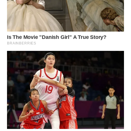
SIMALUNGUN
WN
LABUHANBATU
WN
TAPANULI
TENGAH
WN DELI
SERDANG
WN
TEBING
TINGGI
WN
PAKPAK