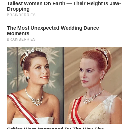
WN
KARAWANG
WN
BEKASI
WN
BOGOR
WN
DEPOK
WN
TAPANULI
UTARA
WN
SAMOSIR