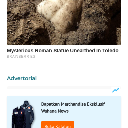
WAHANANEWS
CO ID
WAHANANEWS
NET
WAHANA
SPORT
WAHANA
UMKM
Advertorial
WAHANA
SELEB
Dapatkan Merchandise Eksklusif
WAHANA
Wahana News
PERSONA
Buka Katalog