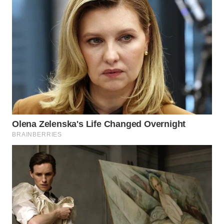
WN
NIAS
WN
LANGKAT
WN
TAPANULI
SELATAN
WN
TANJUNG
LESUNG
WN
KARO
WN