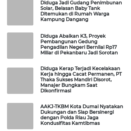
Diduga Jadi Gudang Penimbunan
MASYARAKAT
Solar, Belasan Baby Tank
KELISTRIKAN
Ditemukan di Rumah Warga
Kampung Dangang
WALINKI
ID
Diduga Abaikan K3, Proyek
Pembangunan Gedung
Pengadilan Negeri Bernilai Rp17
MAWAKA
Miliar di Pekanbaru Jadi Sorotan
ID
Diduga Kerap Terjadi Kecelakaan
MARTABAT
Kerja hingga Cacat Permanen, PT
NET
Thaka Sukses Mandiri Disorot,
Manajer Bungkam Saat
Dikonfirmasi
PLN
WATCH
AAKJ-TKBM Kota Dumai Nyatakan
Dukungan dan Siap Bersinergi
MKLI
dengan Polda Riau Jaga
Kondusifitas Kamtibmas
LPKKI