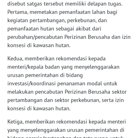
WN
disebut satgas tersebut memiliki delapan tugas.
JAKARTA
Pertama, memetakan pemanfaatan lahan bagi
kegiatan pertambangan, perkebunan, dan
WN
pemanfaatan hutan sebagai akibat dari
JABAR
perubahan/pencabutan Perizinan Berusaha dan izin
konsesi di kawasan hutan.
WN
BANTEN
Kedua, memberikan rekomendasi kepada
menteri/kepala badan yang menyelenggarakan
WN
urusan pemerintahan di bidang
NTT
investasi/koordinasi penanaman modal untuk
melakukan pencabutan Perizinan Berusaha sektor
WN
KEPRI
pertambangan dan sektor perkebunan, serta izin
konsesi di kawasan hutan.
WN
Ketiga, memberikan rekomendasi kepada menteri
PAPUA
yang menyelenggarakan urusan pemerintahan di
WN