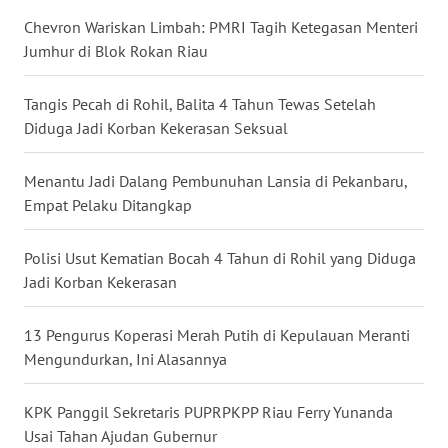
WN
Chevron Wariskan Limbah: PMRI Tagih Ketegasan Menteri
KALBAR
Jumhur di Blok Rokan Riau
WN
KALTENG
Tangis Pecah di Rohil, Balita 4 Tahun Tewas Setelah
Diduga Jadi Korban Kekerasan Seksual
WN
KALTARA
Menantu Jadi Dalang Pembunuhan Lansia di Pekanbaru,
Empat Pelaku Ditangkap
WN
KALSEL
Polisi Usut Kematian Bocah 4 Tahun di Rohil yang Diduga
Jadi Korban Kekerasan
WN
KALTIM
13 Pengurus Koperasi Merah Putih di Kepulauan Meranti
Mengundurkan, Ini Alasannya
WN
SULSEL
KPK Panggil Sekretaris PUPRPKPP Riau Ferry Yunanda
Usai Tahan Ajudan Gubernur