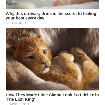
WN
MADURA
WN
SURABAYA
WN
NATUNA
WN
BINTAN
WN
MANDALIKA
WN
LIKUPANG