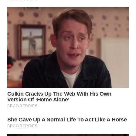
WN
LABUANBAJO
WN
BORNEO
Wahana
Media
Group
WAHANA
NEWS
WAHANA
TANI
WAHANA
ADVOKAT