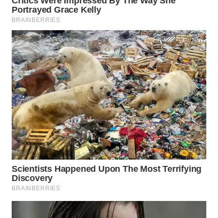
WN
PADANG
LAWAS
WN
SUMEDANG
WN
CIANJUR
WN
KEPULAUAN
SERIBU
WN
TANGERANG