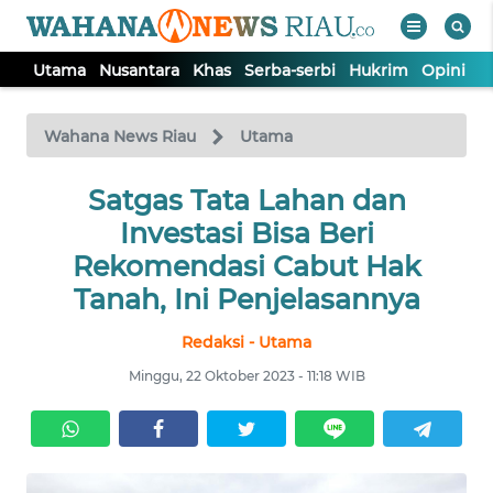
Utama
Nusantara
Khas
Serba-serbi
Hukrim
Opini
P
WAHANA
Tutup
TV
Wahana News Riau
Utama
UTAMA
Satgas Tata Lahan dan
Investasi Bisa Beri
NUSANTARA
Rekomendasi Cabut Hak
Tanah, Ini Penjelasannya
KHAS
Redaksi - Utama
Minggu, 22 Oktober 2023 - 11:18 WIB
SERBA-
SERBI
HUKRIM