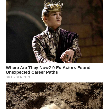
WAHANA
INFRASTRUKTUR
WAHANA
KONSUMEN
WAHANA
LISTRIK
WAHANA
TRAVEL
WAHANA
TV
WAHANANEWS
ID