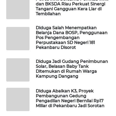
WAHANANEWS
dan BKSDA Riau Perkuat Sinergi
CO ID
Tangani Gangguan Kera Liar di
Tembilahan
WAHANANEWS
Diduga Salah Menempatkan
NET
Belanja Dana BOSP, Penggunaan
Pos Pengembangan
WAHANA
Perpustakaan SD Negeri 181
SPORT
Pekanbaru Disorot
WAHANA
Diduga Jadi Gudang Penimbunan
UMKM
Solar, Belasan Baby Tank
Ditemukan di Rumah Warga
Kampung Dangang
WAHANA
SELEB
Diduga Abaikan K3, Proyek
Pembangunan Gedung
WAHANA
Pengadilan Negeri Bernilai Rp17
PERSONA
Miliar di Pekanbaru Jadi Sorotan