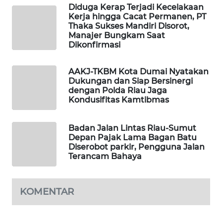
WAHANA
Diduga Kerap Terjadi Kecelakaan
OTOMOTIF
Kerja hingga Cacat Permanen, PT
Thaka Sukses Mandiri Disorot,
Manajer Bungkam Saat
WAHANA
Dikonfirmasi
HEALTH
AAKJ-TKBM Kota Dumai Nyatakan
WAHANA
Dukungan dan Siap Bersinergi
DESA
dengan Polda Riau Jaga
WISATA
Kondusifitas Kamtibmas
LAPAK
Badan Jalan Lintas Riau-Sumut
WAHANA
Depan Pajak Lama Bagan Batu
Diserobot parkir, Pengguna Jalan
Terancam Bahaya
Wahana
Network
KOMENTAR
KONSUMEN
LISTRIK