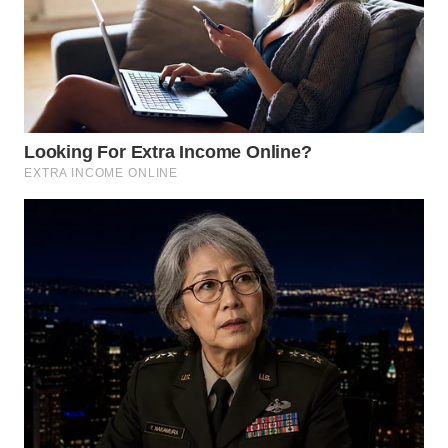
WN
GORONTALO
WN
SULUT
WN
MALUKU
WN
MALUT
WN
DAIRI
WN
DANAU
TOBA