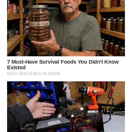
WN
KARAWANG
WN
BEKASI
WN
BOGOR
WN
DEPOK
WN
TAPANULI
UTARA
WN
SAMOSIR