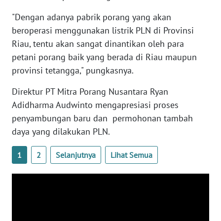
PAPUA
"Dengan adanya pabrik porang yang akan
BARAT
beroperasi menggunakan listrik PLN di Provinsi
Riau, tentu akan sangat dinantikan oleh para
WN
petani porang baik yang berada di Riau maupun
RIAU
provinsi tetangga," pungkasnya.
WN
Direktur PT Mitra Porang Nusantara Ryan
SERAMBI
Adidharma Audwinto mengapresiasi proses
penyambungan baru dan permohonan tambah
WN
JAMBI
daya yang dilakukan PLN.
1
2
Selanjutnya
Lihat Semua
WN
SULTRA
WN
NTB