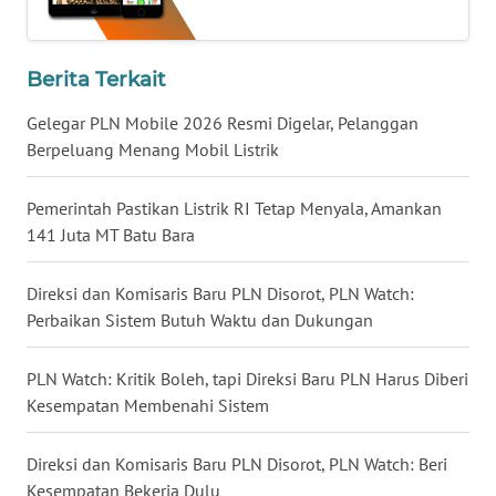
WN
LAMPUNG
Berita Terkait
WN
JATENG
Gelegar PLN Mobile 2026 Resmi Digelar, Pelanggan
Berpeluang Menang Mobil Listrik
WN
NUSANTARA
Pemerintah Pastikan Listrik RI Tetap Menyala, Amankan
141 Juta MT Batu Bara
WN
JOGJA
Direksi dan Komisaris Baru PLN Disorot, PLN Watch:
Perbaikan Sistem Butuh Waktu dan Dukungan
WN
JATIM
PLN Watch: Kritik Boleh, tapi Direksi Baru PLN Harus Diberi
Kesempatan Membenahi Sistem
WN
BALI
Direksi dan Komisaris Baru PLN Disorot, PLN Watch: Beri
Kesempatan Bekerja Dulu