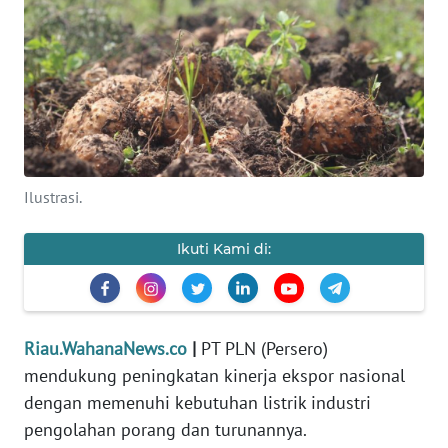
OPINI
PERISTIWA
Informasi
INDEKS
Ilustrasi.
BERITA
Ikuti Kami di:
KONTAK
KAMI
INFO
Riau.WahanaNews.co
|
PT PLN (Persero)
IKLAN
mendukung peningkatan kinerja ekspor nasional
dengan memenuhi kebutuhan listrik industri
TENTANG
pengolahan porang dan turunannya.
KAMI