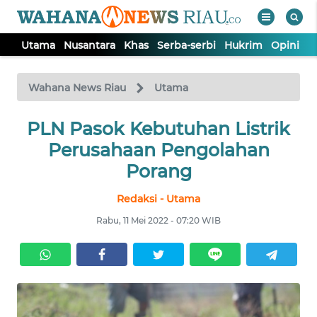
Utama
Nusantara
Khas
Serba-serbi
Hukrim
Opini
P
WAHANA
Tutup
TV
Wahana News Riau
Utama
UTAMA
PLN Pasok Kebutuhan Listrik
Perusahaan Pengolahan
NUSANTARA
Porang
Redaksi - Utama
KHAS
Rabu, 11 Mei 2022 - 07:20 WIB
SERBA-
SERBI
HUKRIM