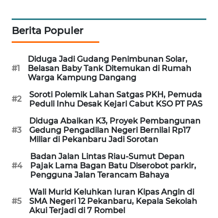
MASYARAKAT
KELISTRIKAN
Berita Populer
WALINKI
ID
Diduga Jadi Gudang Penimbunan Solar,
#1
Belasan Baby Tank Ditemukan di Rumah
Warga Kampung Dangang
MAWAKA
ID
Soroti Polemik Lahan Satgas PKH, Pemuda
#2
Peduli Inhu Desak Kejari Cabut KSO PT PAS
MARTABAT
Diduga Abaikan K3, Proyek Pembangunan
NET
#3
Gedung Pengadilan Negeri Bernilai Rp17
Miliar di Pekanbaru Jadi Sorotan
PLN
Badan Jalan Lintas Riau-Sumut Depan
WATCH
#4
Pajak Lama Bagan Batu Diserobot parkir,
Pengguna Jalan Terancam Bahaya
MKLI
Wali Murid Keluhkan Iuran Kipas Angin di
#5
SMA Negeri 12 Pekanbaru, Kepala Sekolah
Akui Terjadi di 7 Rombel
LPKKI