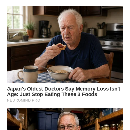
SIMALUNGUN
WN
LABUHANBATU
WN
TAPANULI
TENGAH
WN DELI
SERDANG
WN
TEBING
TINGGI
WN
PAKPAK