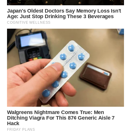
WN
NIAS
WN
LANGKAT
WN
TAPANULI
SELATAN
WN
TANJUNG
LESUNG
WN
KARO
WN