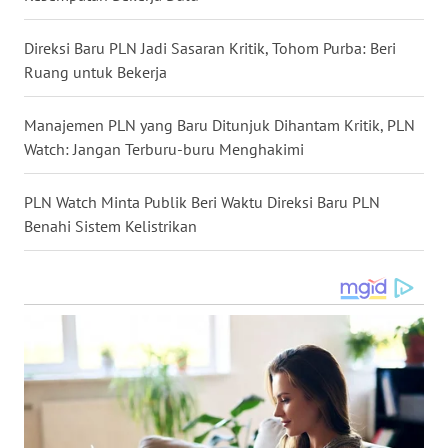
WN
KALBAR
Direksi Baru PLN Jadi Sasaran Kritik, Tohom Purba: Beri
Ruang untuk Bekerja
WN
KALTENG
Manajemen PLN yang Baru Ditunjuk Dihantam Kritik, PLN
Watch: Jangan Terburu-buru Menghakimi
WN
KALTARA
PLN Watch Minta Publik Beri Waktu Direksi Baru PLN
Benahi Sistem Kelistrikan
WN
KALSEL
WN
KALTIM
WN
SULSEL