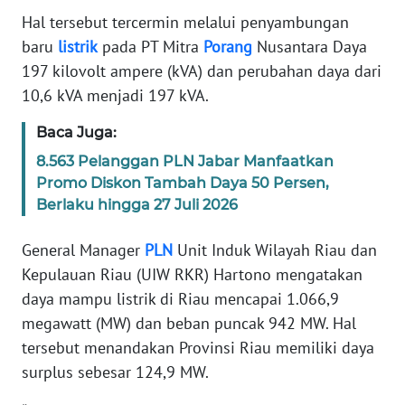
Hal tersebut tercermin melalui penyambungan
PEDOMAN
baru
listrik
pada PT Mitra
Porang
Nusantara Daya
MEDIA
197 kilovolt ampere (kVA) dan perubahan daya dari
SIBER
10,6 kVA menjadi 197 kVA.
REDAKSI
Baca Juga:
8.563 Pelanggan PLN Jabar Manfaatkan
KARIR
Promo Diskon Tambah Daya 50 Persen,
Berlaku hingga 27 Juli 2026
DISCLAIMER
General Manager
PLN
Unit Induk Wilayah Riau dan
Wahana
Kepulauan Riau (UIW RKR) Hartono mengatakan
News
Regional
daya mampu listrik di Riau mencapai 1.066,9
megawatt (MW) dan beban puncak 942 MW. Hal
WN
tersebut menandakan Provinsi Riau memiliki daya
SUMUT
surplus sebesar 124,9 MW.