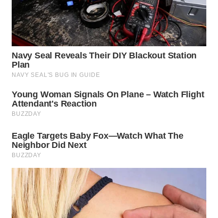
WN
PADANG
LAWAS
WN
SUMEDANG
WN
CIANJUR
WN
KEPULAUAN
SERIBU
WN
TANGERANG