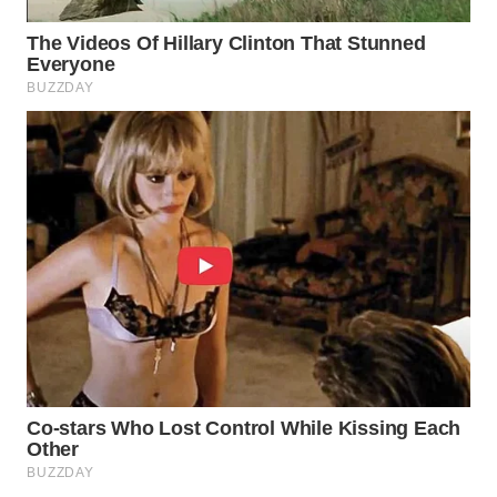
WN
LABUANBAJO
WN
BORNEO
Wahana
Media
Group
WAHANA
NEWS
WAHANA
TANI
WAHANA
ADVOKAT