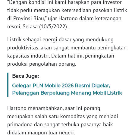
WN
“Dengan kondisi ini kami harapkan para investor
JAKARTA
tidak perlu meragukan ketersediaan pasokan listrik
di Provinsi Riau,” ujar Hartono dalam keterangan
WN
resmi, Selasa (10/5/2022).
JABAR
Listrik sebagai energi dasar yang mendukung
WN
produktivitas, akan sangat membantu peningkatan
BANTEN
kapasitas industri. Dalam hal ini, peningkatan
produksi pengolahan porang.
WN
NTT
Baca Juga:
Gelegar PLN Mobile 2026 Resmi Digelar,
WN
Pelanggan Berpeluang Menang Mobil Listrik
KEPRI
Hartono menambahkan, saat ini porang
WN
merupakan salah satu komoditas yang menjadi
PAPUA
primadona dan sangat terbuka pasarnya baik
didalam maupun luar negeri.
WN