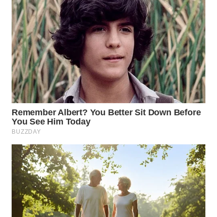
WN
SUKABUMI
WN
PURWAKARTA
WN
PRIANGAN
TIMUR
WN
SEMARANG
WN
SOLO
WN
BOROBUDUR