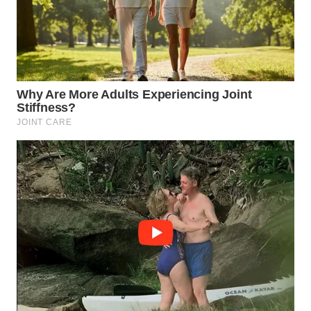
WN
MADURA
WN
SURABAYA
WN
NATUNA
WN
BINTAN
WN
MANDALIKA
WN
LIKUPANG