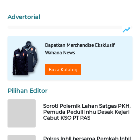
WAHANA
INFRASTRUKTUR
Advertorial
WAHANA
KONSUMEN
Dapatkan Merchandise Eksklusif
WAHANA
Wahana News
LISTRIK
Buka Katalog
WAHANA
TRAVEL
Pilihan Editor
WAHANA
TV
Soroti Polemik Lahan Satgas PKH,
Pemuda Peduli Inhu Desak Kejari
Cabut KSO PT PAS
WAHANANEWS
ID
Polres Inhil bersama Pemkab Inhil