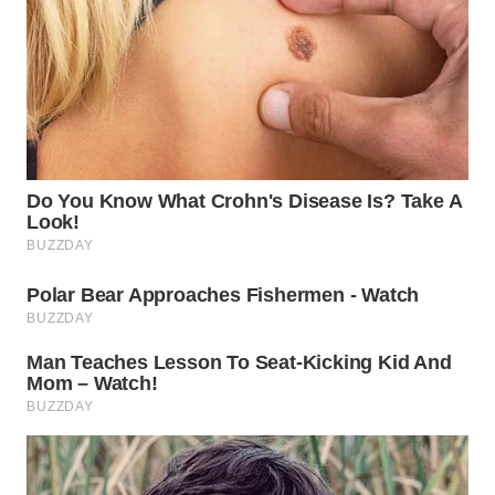
WN
BINJAI
WN
CIREBON
WN
INDRAMAYU
WN
KUNINGAN
WN
MAJALENGKA
WN
SUBANG