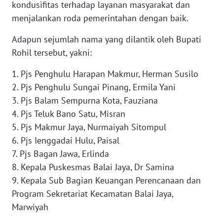
kondusifitas terhadap layanan masyarakat dan
PAPUA
menjalankan roda pemerintahan dengan baik.
BARAT
Adapun sejumlah nama yang dilantik oleh Bupati
WN
Rohil tersebut, yakni:
RIAU
1. Pjs Penghulu Harapan Makmur, Herman Susilo
WN
2. Pjs Penghulu Sungai Pinang, Ermila Yani
SERAMBI
3. Pjs Balam Sempurna Kota, Fauziana
4. Pjs Teluk Bano Satu, Misran
WN
5. Pjs Makmur Jaya, Nurmaiyah Sitompul
JAMBI
6. Pjs Ienggadai Hulu, Paisal
7. Pjs Bagan Jawa, Erlinda
WN
8. Kepala Puskesmas Balai Jaya, Dr Samina
SULTRA
9. Kepala Sub Bagian Keuangan Perencanaan dan
Program Sekretariat Kecamatan Balai Jaya,
WN
NTB
Marwiyah