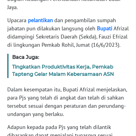
Jaya.
PEDOMAN
MEDIA
Upacara
pelantikan
dan pengambilan sumpah
SIBER
jabatan pun dilakukan langsung oleh
Bupati
Afrizal
didampingi Sekretaris Daerah (Sekda), Fauzi Efrizal
REDAKSI
di lingkungan Pemkab Rohil, Jumat (16/6/2023).
KARIR
Baca Juga:
Tingkatkan Produktivitas Kerja, Pemkab
DISCLAIMER
Tapteng Gelar Malam Kebersamaan ASN
Wahana
Dalam kesempatan itu, Bupati Afrizal menjelaskan,
News
para Pjs yang telah di angkat dan telah di sahkan
Regional
tersebut sesuai dengan peraturan dan perundang-
undangan yang berlaku.
WN
SUMUT
Adapun kepada pada Pjs yang telah dilantik
diharapkan dapat menjalani tugasnya sesuai