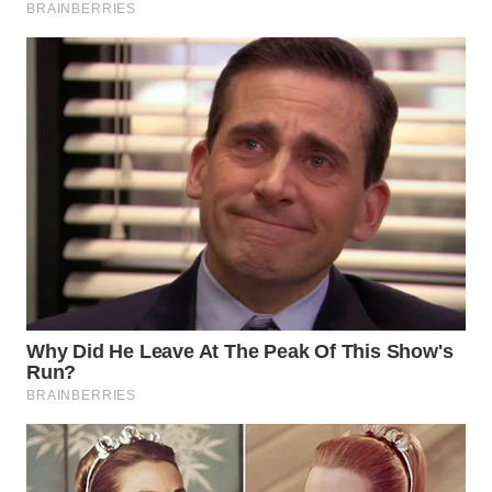
WN
KARAWANG
WN
BEKASI
WN
BOGOR
WN
DEPOK
WN
TAPANULI
UTARA
WN
SAMOSIR