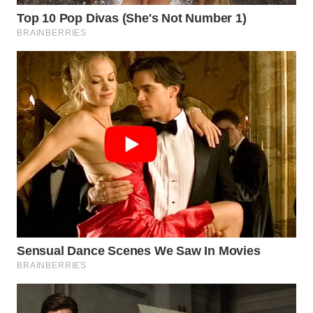
WN
SUKABUMI
WN
PURWAKARTA
WN
PRIANGAN
TIMUR
WN
SEMARANG
WN
SOLO
WN
BOROBUDUR