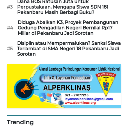
Dana BOS Ratusan Juta untuk
NEWS
#3
Perpustakaan, Mengapa Siswa SDN 181
Pekanbaru Masih Berbagi Buku?
KRT
Diduga Abaikan K3, Proyek Pembangunan
NEWS
#4
Gedung Pengadilan Negeri Bernilai Rp17
Miliar di Pekanbaru Jadi Sorotan
KARING
Disiplin atau Mempermalukan? Sanksi Siswa
NEWS
#5
Terlambat di SMA Negeri 18 Pekanbaru Jadi
Sorotan
JURNAL
MARITIM
HUMBANG
NEWS
GARONGGANG
NEWS
Trending
FISUELRI