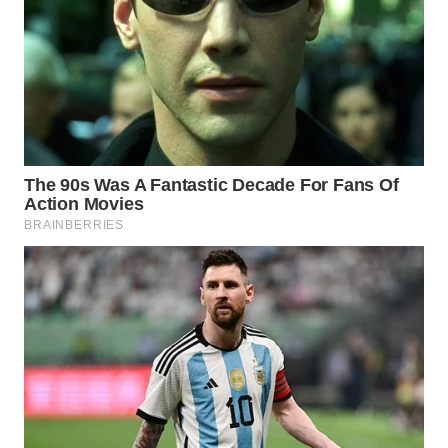
WN
NIAS
WN
LANGKAT
WN
TAPANULI
SELATAN
WN
TANJUNG
LESUNG
WN
KARO
WN