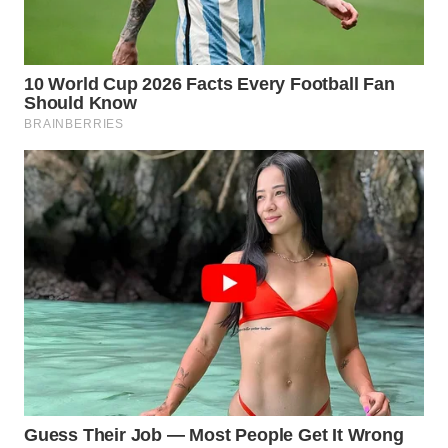
SIMALUNGUN
WN
LABUHANBATU
WN
TAPANULI
TENGAH
WN DELI
SERDANG
WN
TEBING
TINGGI
WN
PAKPAK