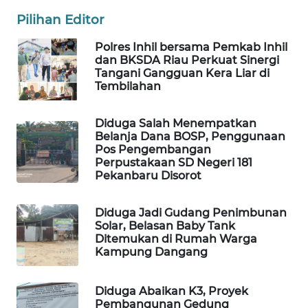
MASYARAKAT
Pilihan Editor
KELISTRIKAN
Polres Inhil bersama Pemkab Inhil
dan BKSDA Riau Perkuat Sinergi
WALINKI
Tangani Gangguan Kera Liar di
ID
Tembilahan
MAWAKA
Diduga Salah Menempatkan
ID
Belanja Dana BOSP, Penggunaan
Pos Pengembangan
Perpustakaan SD Negeri 181
MARTABAT
Pekanbaru Disorot
NET
Diduga Jadi Gudang Penimbunan
PLN
Solar, Belasan Baby Tank
WATCH
Ditemukan di Rumah Warga
Kampung Dangang
MKLI
Diduga Abaikan K3, Proyek
Pembangunan Gedung
LPKKI