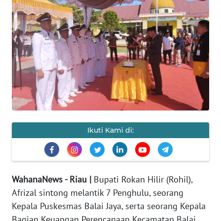
OPINI
PERISTIWA
Informasi
INDEKS
BERITA
KONTAK
Ikuti Kami di:
KAMI
INFO
IKLAN
WahanaNews - Riau |
Bupati Rokan Hilir (Rohil),
Afrizal sintong melantik 7 Penghulu, seorang
TENTANG
Kepala Puskesmas Balai Jaya, serta seorang Kepala
KAMI
Bagian Keuangan Perencanaan Kecamatan Balai