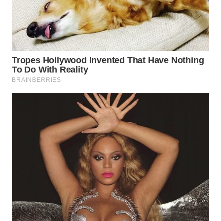
WN
BINJAI
WN
CIREBON
WN
INDRAMAYU
WN
KUNINGAN
WN
MAJALENGKA
WN
SUBANG