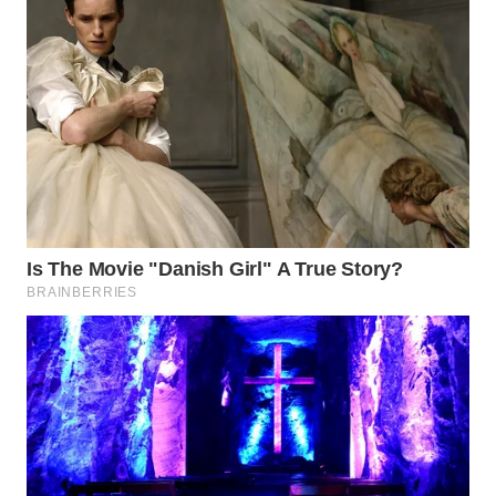
WN
MADURA
WN
SURABAYA
WN
NATUNA
WN
BINTAN
WN
MANDALIKA
WN
LIKUPANG