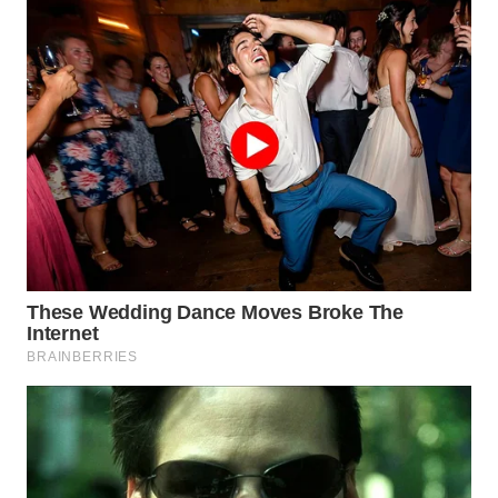
WN
GORONTALO
WN
SULUT
WN
MALUKU
WN
MALUT
WN
DAIRI
WN
DANAU
TOBA