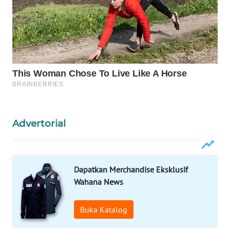
WAHANA
OTOMOTIF
WAHANA
HEALTH
WAHANA
DESA
WISATA
Advertorial
LAPAK
WAHANA
Wahana
Dapatkan Merchandise Eksklusif
Network
Wahana News
KONSUMEN
Buka Katalog
LISTRIK