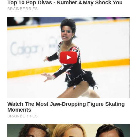
WAHANA
INFRASTRUKTUR
WAHANA
KONSUMEN
WAHANA
LISTRIK
WAHANA
TRAVEL
WAHANA
TV
WAHANANEWS
ID