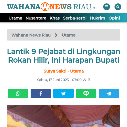
Utama
Nusantara
Khas
Serba-serbi
Hukrim
Opini
P
WAHANA
Tutup
TV
Wahana News Riau
Utama
UTAMA
Lantik 9 Pejabat di Lingkungan
Rokan Hilir, Ini Harapan Bupati
NUSANTARA
Surya Sakti - Utama
Sabtu, 17 Juni 2023 - 07:00 WIB
KHAS
SERBA-
SERBI
HUKRIM