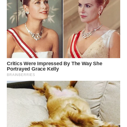
WN
PADANG
LAWAS
WN
SUMEDANG
WN
CIANJUR
WN
KEPULAUAN
SERIBU
WN
TANGERANG