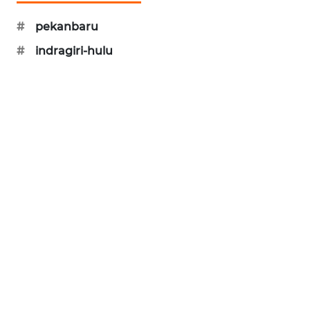
ID
#
pekanbaru
ENERGI
#
indragiri-hulu
NEWS
CILEUNGSI
NEWS
BERKAT
NEWS
BERAMPU
NEWS
ANUGERAH
NEWS
AKHLAK