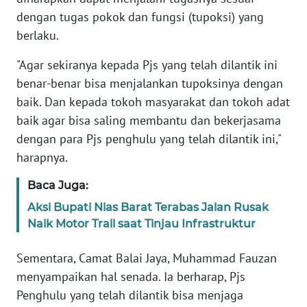
WN
dengan tugas pokok dan fungsi (tupoksi) yang
JAKARTA
berlaku.
WN
"Agar sekiranya kepada Pjs yang telah dilantik ini
JABAR
benar-benar bisa menjalankan tupoksinya dengan
baik. Dan kepada tokoh masyarakat dan tokoh adat
WN
BANTEN
baik agar bisa saling membantu dan bekerjasama
dengan para Pjs penghulu yang telah dilantik ini,"
WN
harapnya.
NTT
Baca Juga:
WN
Aksi Bupati Nias Barat Terabas Jalan Rusak
KEPRI
Naik Motor Trail saat Tinjau Infrastruktur
WN
Sementara, Camat Balai Jaya, Muhammad Fauzan
PAPUA
menyampaikan hal senada. Ia berharap, Pjs
Penghulu yang telah dilantik bisa menjaga
WN