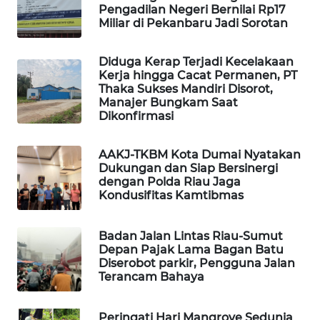
Pengadilan Negeri Bernilai Rp17
Miliar di Pekanbaru Jadi Sorotan
LKKI
Diduga Kerap Terjadi Kecelakaan
KOPEKLIN
Kerja hingga Cacat Permanen, PT
Thaka Sukses Mandiri Disorot,
Manajer Bungkam Saat
PORTAL
Dikonfirmasi
KONSUMEN
AAKJ-TKBM Kota Dumai Nyatakan
FORWAMKI
Dukungan dan Siap Bersinergi
dengan Polda Riau Jaga
Kondusifitas Kamtibmas
ALPERKLINAS
Badan Jalan Lintas Riau-Sumut
FORJASIDA
Depan Pajak Lama Bagan Batu
Diserobot parkir, Pengguna Jalan
Terancam Bahaya
TAMBANG
NEWS
Peringati Hari Mangrove Sedunia