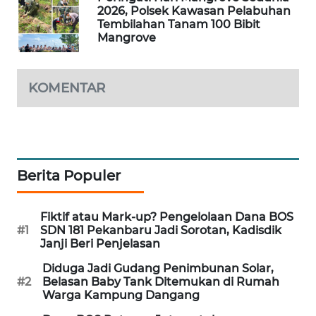
SITUNGIR
2026, Polsek Kawasan Pelabuhan
Tembilahan Tanam 100 Bibit
NEWS
Mangrove
SIDIKALANG
NEWS
KOMENTAR
SIBARAGAS
NEWS
METRO
Berita Populer
SIANTAR
NEWS
Fiktif atau Mark-up? Pengelolaan Dana BOS
#1
SDN 181 Pekanbaru Jadi Sorotan, Kadisdik
METRO
Janji Beri Penjelasan
MEDAN
NEWS
Diduga Jadi Gudang Penimbunan Solar,
#2
Belasan Baby Tank Ditemukan di Rumah
Warga Kampung Dangang
METRO
JAKARTA