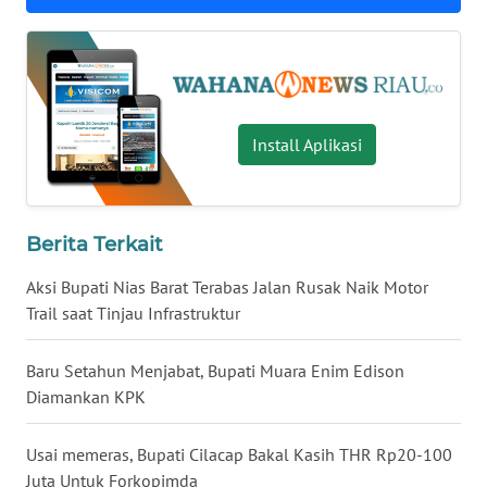
WN
LAMPUNG
WN
JATENG
Install Aplikasi
WN
NUSANTARA
Berita Terkait
WN
JOGJA
Aksi Bupati Nias Barat Terabas Jalan Rusak Naik Motor
Trail saat Tinjau Infrastruktur
WN
JATIM
Baru Setahun Menjabat, Bupati Muara Enim Edison
Diamankan KPK
WN
BALI
Usai memeras, Bupati Cilacap Bakal Kasih THR Rp20-100
Juta Untuk Forkopimda