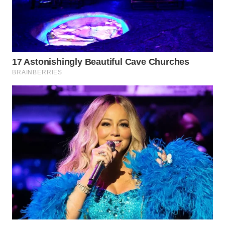
WN
LABUANBAJO
WN
BORNEO
Wahana
Media
Group
WAHANA
NEWS
WAHANA
TANI
WAHANA
ADVOKAT