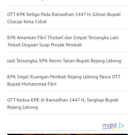
WN
KALBAR
OTT KPK Ketiga Pada Ramadhan 1447 H, Giliran Bupati
Cilacap Kena Ciduk
WN
KALTENG
KPK Amankan Fikri Thobari dan Empat Tersangka Lain
Terkait Dugaan Suap Proyek Pemkab
WN
KALTARA
Jadi Tersangka, KPK Resmi Tahan Bupati Rejang Lebong
WN
KALSEL
KPK Segel Ruangan Pemkab Rejang Lebong Pasca OTT
Bupati Muhammad Fikri
WN
KALTIM
OTT Kedua KPK di Ramadhan 1447 H, Tangkap Bupati
Rejang Lebong
WN
SULSEL