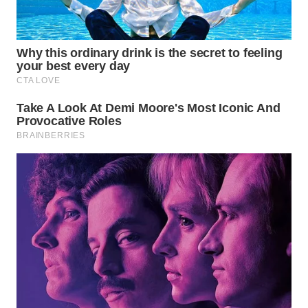
WN
PADANG
LAWAS
WN
SUMEDANG
WN
CIANJUR
WN
KEPULAUAN
SERIBU
WN
TANGERANG