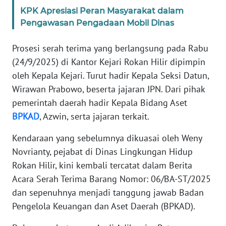
WN
KPK Apresiasi Peran Masyarakat dalam
JAKARTA
Pengawasan Pengadaan Mobil Dinas
WN
Prosesi serah terima yang berlangsung pada Rabu
JABAR
(24/9/2025) di Kantor Kejari Rokan Hilir dipimpin
oleh Kepala Kejari. Turut hadir Kepala Seksi Datun,
WN
BANTEN
Wirawan Prabowo, beserta jajaran JPN. Dari pihak
pemerintah daerah hadir Kepala Bidang Aset
WN
BPKAD
, Azwin, serta jajaran terkait.
NTT
Kendaraan yang sebelumnya dikuasai oleh Weny
Novrianty, pejabat di Dinas Lingkungan Hidup
WN
KEPRI
Rokan Hilir, kini kembali tercatat dalam Berita
Acara Serah Terima Barang Nomor: 06/BA-ST/2025
WN
dan sepenuhnya menjadi tanggung jawab Badan
PAPUA
Pengelola Keuangan dan Aset Daerah (BPKAD).
WN