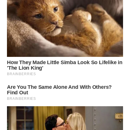
WN
MADURA
WN
SURABAYA
WN
NATUNA
WN
BINTAN
WN
MANDALIKA
WN
LIKUPANG