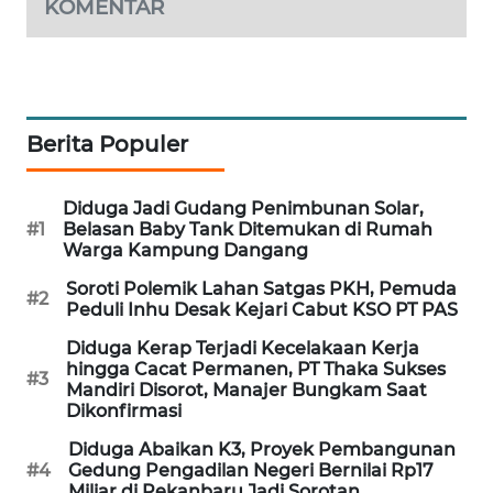
KOMENTAR
LKKI
KOPEKLIN
Berita Populer
PORTAL
KONSUMEN
Diduga Jadi Gudang Penimbunan Solar,
#1
Belasan Baby Tank Ditemukan di Rumah
Warga Kampung Dangang
FORWAMKI
Soroti Polemik Lahan Satgas PKH, Pemuda
#2
Peduli Inhu Desak Kejari Cabut KSO PT PAS
ALPERKLINAS
Diduga Kerap Terjadi Kecelakaan Kerja
hingga Cacat Permanen, PT Thaka Sukses
FORJASIDA
#3
Mandiri Disorot, Manajer Bungkam Saat
Dikonfirmasi
TAMBANG
Diduga Abaikan K3, Proyek Pembangunan
NEWS
#4
Gedung Pengadilan Negeri Bernilai Rp17
Miliar di Pekanbaru Jadi Sorotan