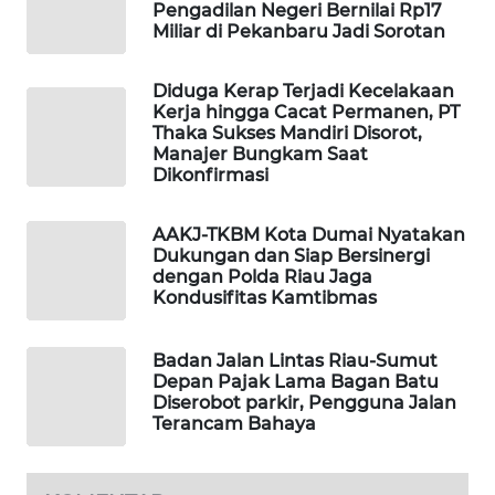
Pengadilan Negeri Bernilai Rp17
MASYARAKAT
Miliar di Pekanbaru Jadi Sorotan
KELISTRIKAN
Diduga Kerap Terjadi Kecelakaan
WALINKI
Kerja hingga Cacat Permanen, PT
ID
Thaka Sukses Mandiri Disorot,
Manajer Bungkam Saat
Dikonfirmasi
MAWAKA
ID
AAKJ-TKBM Kota Dumai Nyatakan
Dukungan dan Siap Bersinergi
MARTABAT
dengan Polda Riau Jaga
NET
Kondusifitas Kamtibmas
PLN
Badan Jalan Lintas Riau-Sumut
WATCH
Depan Pajak Lama Bagan Batu
Diserobot parkir, Pengguna Jalan
Terancam Bahaya
MKLI
LPKKI