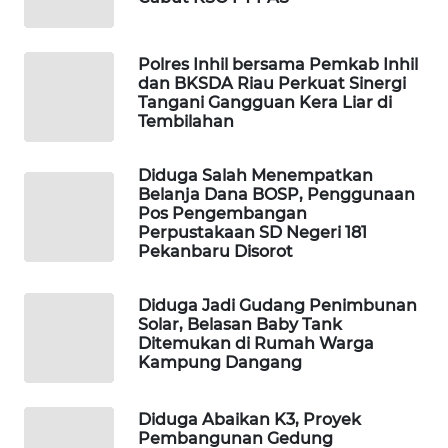
WAHANA
OTOMOTIF
Polres Inhil bersama Pemkab Inhil
WAHANA
dan BKSDA Riau Perkuat Sinergi
Tangani Gangguan Kera Liar di
HEALTH
Tembilahan
WAHANA
Diduga Salah Menempatkan
DESA
Belanja Dana BOSP, Penggunaan
WISATA
Pos Pengembangan
Perpustakaan SD Negeri 181
Pekanbaru Disorot
LAPAK
WAHANA
Diduga Jadi Gudang Penimbunan
Wahana
Solar, Belasan Baby Tank
Network
Ditemukan di Rumah Warga
Kampung Dangang
KONSUMEN
LISTRIK
Diduga Abaikan K3, Proyek
Pembangunan Gedung