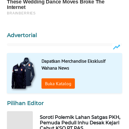
WAHANANEWS
CO ID
WAHANANEWS
NET
Advertorial
WAHANA
SPORT
Dapatkan Merchandise Eksklusif
WAHANA
Wahana News
UMKM
Buka Katalog
WAHANA
SELEB
Pilihan Editor
WAHANA
PERSONA
Soroti Polemik Lahan Satgas PKH,
Pemuda Peduli Inhu Desak Kejari
Cabut KSO PT PAS