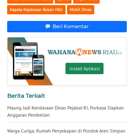
WN
Kepala Kejaksaan Rokan Hilir
Mobil Dinas
LAMPUNG
WN
Beri Komentar
JATENG
WN
NUSANTARA
Install Aplikasi
WN
JOGJA
WN
Berita Terkait
JATIM
Maung Jadi Kendaraan Dinas Pejabat RI, Purbaya Siapkan
WN
Anggaran Pembelian
BALI
Warga Curiga, Rumah Penyekapan di Pondok Aren Simpan