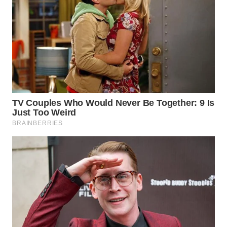
WN
LABUANBAJO
WN
BORNEO
Wahana
Media
Group
WAHANA
NEWS
WAHANA
TANI
WAHANA
ADVOKAT