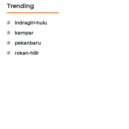
Trending
NEWS
KRT
#
indragiri-hulu
NEWS
#
kampar
KARING
#
pekanbaru
NEWS
#
rokan-hilir
JURNAL
MARITIM
HUMBANG
NEWS
GARONGGANG
NEWS
FISUELRI