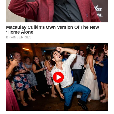
WAHANA
INFRASTRUKTUR
WAHANA
KONSUMEN
WAHANA
LISTRIK
WAHANA
TRAVEL
WAHANA
TV
WAHANANEWS
ID