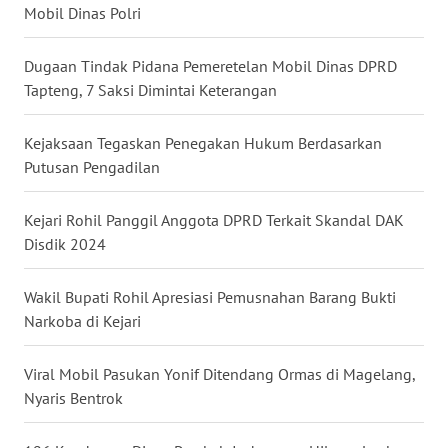
WN
Mobil Dinas Polri
KALBAR
Dugaan Tindak Pidana Pemeretelan Mobil Dinas DPRD
WN
Tapteng, 7 Saksi Dimintai Keterangan
KALTENG
Kejaksaan Tegaskan Penegakan Hukum Berdasarkan
WN
Putusan Pengadilan
KALTARA
Kejari Rohil Panggil Anggota DPRD Terkait Skandal DAK
WN
Disdik 2024
KALSEL
Wakil Bupati Rohil Apresiasi Pemusnahan Barang Bukti
WN
Narkoba di Kejari
KALTIM
Viral Mobil Pasukan Yonif Ditendang Ormas di Magelang,
WN
Nyaris Bentrok
SULSEL