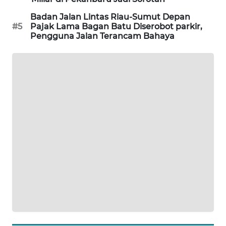
SITUNGIR
Badan Jalan Lintas Riau-Sumut Depan
NEWS
#5
Pajak Lama Bagan Batu Diserobot parkir,
Pengguna Jalan Terancam Bahaya
SIDIKALANG
NEWS
SIBARAGAS
NEWS
METRO
SIANTAR
NEWS
METRO
MEDAN
NEWS
METRO
JAKARTA