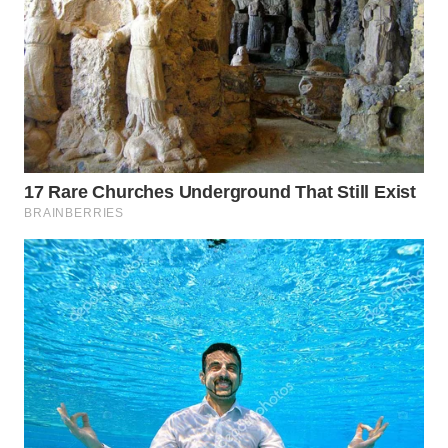
WN
KARAWANG
WN
BEKASI
WN
BOGOR
WN
DEPOK
WN
TAPANULI
UTARA
WN
SAMOSIR