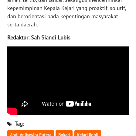
WN
kepemimpinan Kepala Kejari yang proaktif, solutif,
SULTENG
dan berorientasi pada kepentingan masyarakat
serta daerah.
WN
SULBAR
Redaktur: Sah Siandi Lubis
WN
BABEL
WN
SUMBAR
WN
SUMSEL
WN
Tag:
BENGKULU
Andi Adikawira Putera
Bpkad
Kejari Rohil