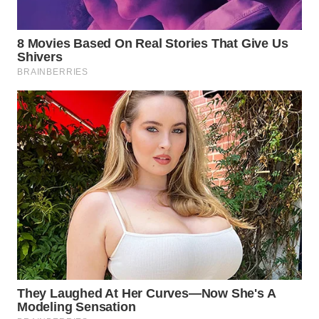
WN
BINJAI
WN
CIREBON
WN
INDRAMAYU
WN
KUNINGAN
WN
MAJALENGKA
WN
SUBANG