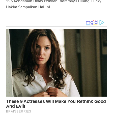
196 Kendaraan Dinas Pemkab Indramayu Hilang, Lucky
WN
GORONTALO
Hakim Sampaikan Hal Ini
WN
SULUT
WN
MALUKU
WN
MALUT
WN
DAIRI
WN
DANAU
TOBA