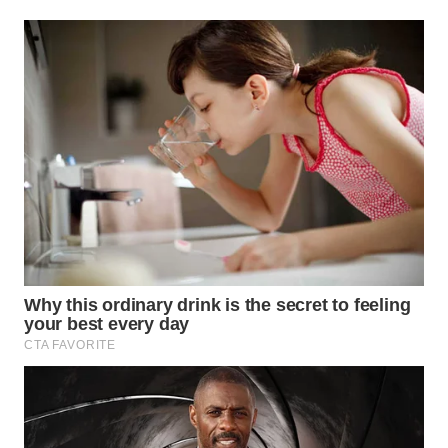
WN
NIAS
WN
LANGKAT
WN
TAPANULI
SELATAN
WN
TANJUNG
LESUNG
WN
KARO
WN