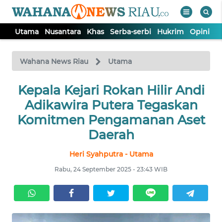
Utama
Nusantara
Khas
Serba-serbi
Hukrim
Opini
P
WAHANA
Tutup
TV
Wahana News Riau
Utama
UTAMA
Kepala Kejari Rokan Hilir Andi
Adikawira Putera Tegaskan
NUSANTARA
Komitmen Pengamanan Aset
Daerah
KHAS
Heri Syahputra - Utama
Rabu, 24 September 2025 - 23:43 WIB
SERBA-
SERBI
HUKRIM