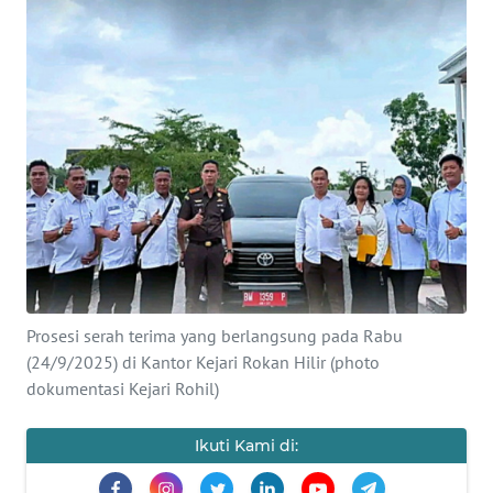
OPINI
PERISTIWA
Informasi
INDEKS
BERITA
KONTAK
KAMI
Prosesi serah terima yang berlangsung pada Rabu
(24/9/2025) di Kantor Kejari Rokan Hilir (photo
INFO
dokumentasi Kejari Rohil)
IKLAN
Ikuti Kami di:
TENTANG
KAMI