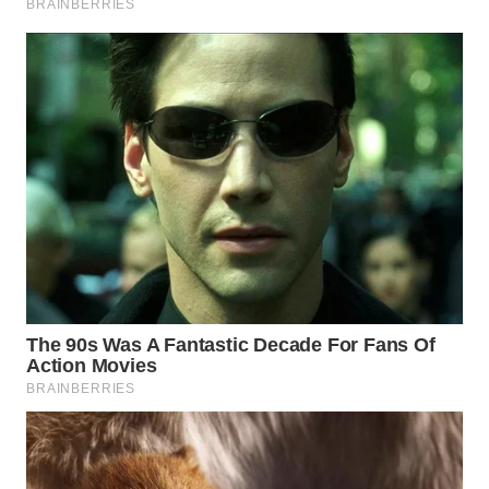
WN
SUKABUMI
WN
PURWAKARTA
WN
PRIANGAN
TIMUR
WN
SEMARANG
WN
SOLO
WN
BOROBUDUR