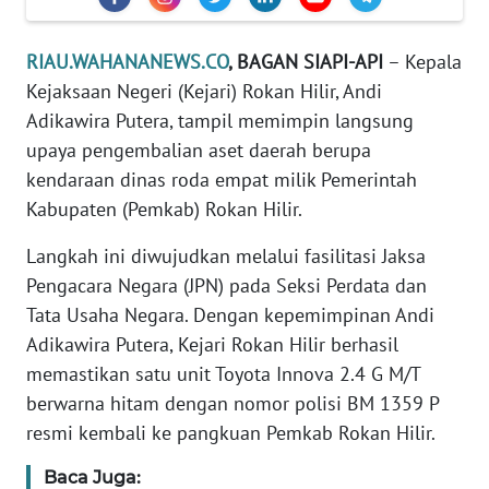
PEDOMAN
RIAU.WAHANANEWS.CO
, BAGAN SIAPI-API
– Kepala
MEDIA
SIBER
Kejaksaan Negeri (Kejari) Rokan Hilir, Andi
Adikawira Putera, tampil memimpin langsung
REDAKSI
upaya pengembalian aset daerah berupa
kendaraan dinas roda empat milik Pemerintah
KARIR
Kabupaten (Pemkab) Rokan Hilir.
Langkah ini diwujudkan melalui fasilitasi Jaksa
DISCLAIMER
Pengacara Negara (JPN) pada Seksi Perdata dan
Tata Usaha Negara. Dengan kepemimpinan Andi
Wahana
News
Adikawira Putera, Kejari Rokan Hilir berhasil
Regional
memastikan satu unit Toyota Innova 2.4 G M/T
berwarna hitam dengan nomor polisi BM 1359 P
WN
resmi kembali ke pangkuan Pemkab Rokan Hilir.
SUMUT
Baca Juga: