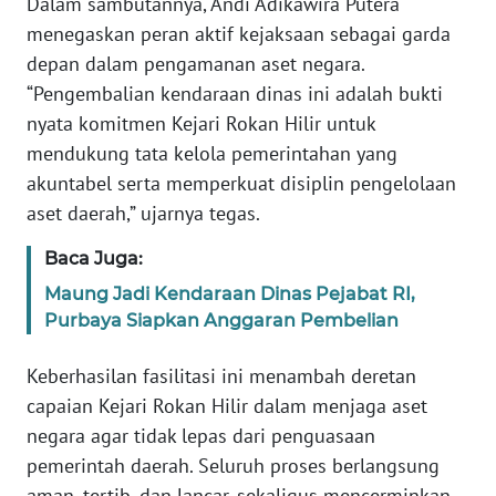
Dalam sambutannya, Andi Adikawira Putera
PAPUA
menegaskan peran aktif kejaksaan sebagai garda
BARAT
depan dalam pengamanan aset negara.
“Pengembalian kendaraan dinas ini adalah bukti
WN
nyata komitmen Kejari Rokan Hilir untuk
RIAU
mendukung tata kelola pemerintahan yang
akuntabel serta memperkuat disiplin pengelolaan
WN
SERAMBI
aset daerah,” ujarnya tegas.
Baca Juga:
WN
JAMBI
Maung Jadi Kendaraan Dinas Pejabat RI,
Purbaya Siapkan Anggaran Pembelian
WN
Keberhasilan fasilitasi ini menambah deretan
SULTRA
capaian Kejari Rokan Hilir dalam menjaga aset
WN
negara agar tidak lepas dari penguasaan
NTB
pemerintah daerah. Seluruh proses berlangsung
aman, tertib, dan lancar, sekaligus mencerminkan