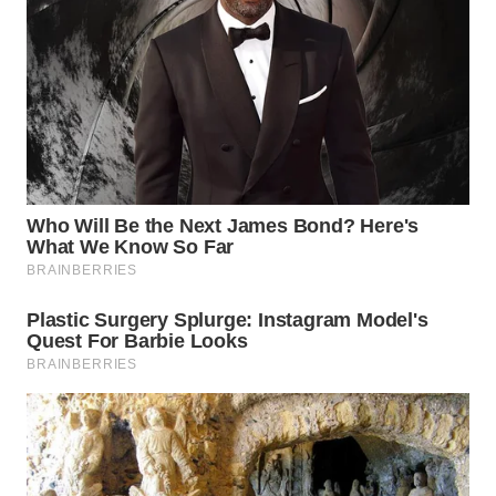
SIMALUNGUN
WN
LABUHANBATU
WN
TAPANULI
TENGAH
WN DELI
SERDANG
WN
TEBING
TINGGI
WN
PAKPAK