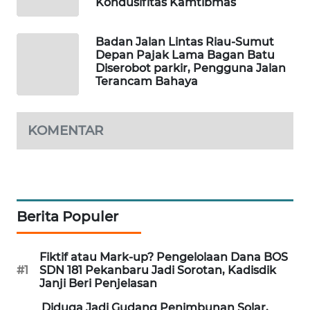
Kondusifitas Kamtibmas
MASYARAKAT
KELISTRIKAN
Badan Jalan Lintas Riau-Sumut
Depan Pajak Lama Bagan Batu
WALINKI
Diserobot parkir, Pengguna Jalan
ID
Terancam Bahaya
MAWAKA
KOMENTAR
ID
MARTABAT
NET
Berita Populer
PLN
WATCH
Fiktif atau Mark-up? Pengelolaan Dana BOS
#1
SDN 181 Pekanbaru Jadi Sorotan, Kadisdik
MKLI
Janji Beri Penjelasan
Diduga Jadi Gudang Penimbunan Solar,
LPKKI