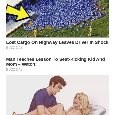
WN
BINJAI
WN
CIREBON
WN
INDRAMAYU
WN
KUNINGAN
WN
MAJALENGKA
WN
SUBANG