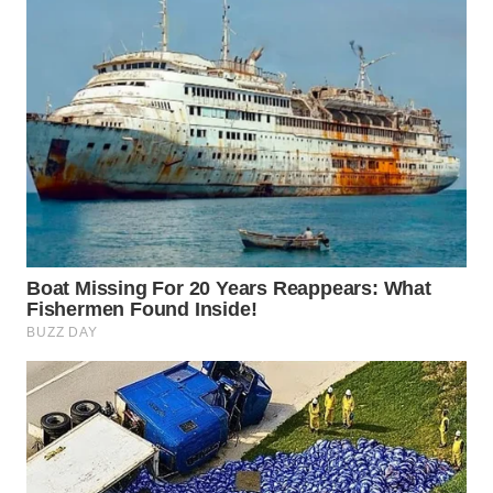
WN
PADANG
LAWAS
WN
SUMEDANG
WN
CIANJUR
WN
KEPULAUAN
SERIBU
WN
TANGERANG