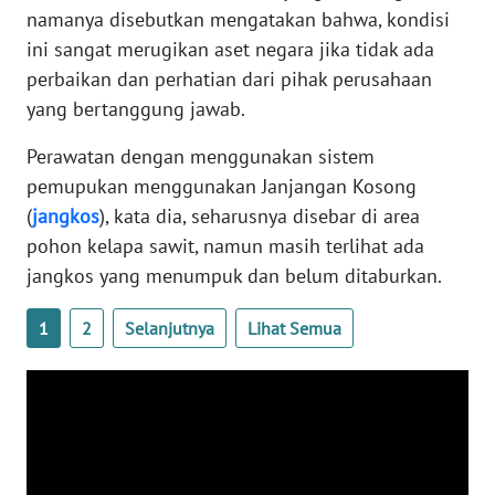
namanya disebutkan mengatakan bahwa, kondisi
PAPUA
BARAT
ini sangat merugikan aset negara jika tidak ada
perbaikan dan perhatian dari pihak perusahaan
WN
yang bertanggung jawab.
RIAU
Perawatan dengan menggunakan sistem
pemupukan menggunakan Janjangan Kosong
WN
SERAMBI
(
jangkos
), kata dia, seharusnya disebar di area
pohon kelapa sawit, namun masih terlihat ada
WN
jangkos yang menumpuk dan belum ditaburkan.
JAMBI
1
2
Selanjutnya
Lihat Semua
WN
SULTRA
WN
NTB