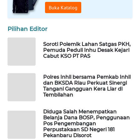
WAHANANEWS
Buka Katalog
CO ID
WAHANANEWS
Pilihan Editor
NET
Soroti Polemik Lahan Satgas PKH,
WAHANA
Pemuda Peduli Inhu Desak Kejari
Cabut KSO PT PAS
SPORT
WAHANA
Polres Inhil bersama Pemkab Inhil
UMKM
dan BKSDA Riau Perkuat Sinergi
Tangani Gangguan Kera Liar di
Tembilahan
WAHANA
SELEB
Diduga Salah Menempatkan
Belanja Dana BOSP, Penggunaan
WAHANA
Pos Pengembangan
PERSONA
Perpustakaan SD Negeri 181
Pekanbaru Disorot