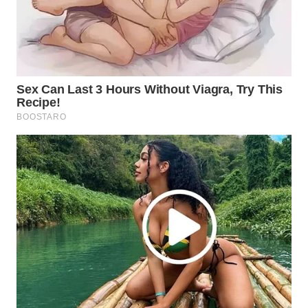
WN
SUKABUMI
WN
PURWAKARTA
WN
PRIANGAN
TIMUR
WN
SEMARANG
WN
SOLO
WN
BOROBUDUR