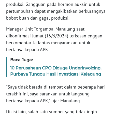
WN
produksi. Gangguan pada hormon auksin untuk
JAKARTA
pertumbuhan dapat mengakibatkan berkurangnya
bobot buah dan gagal produksi.
WN
JABAR
Manager Unit Torgamba, Manulang saat
dikonfirmasi Jumat (15/3/2024) terkesan enggan
WN
berkomentar. Ia lantas menyarankan untuk
BANTEN
bertanya kepada APK.
WN
Baca Juga:
NTT
10 Perusahaan CPO Diduga Underinvoicing,
Purbaya Tunggu Hasil Investigasi Kejagung
WN
KEPRI
"Saya tidak berada di tempat dalam beberapa hari
terakhir ini, saya sarankan untuk langsung
WN
bertanya kepada APK," ujar Manulang.
PAPUA
Disisi lain, salah satu sumber yang tidak ingin
WN