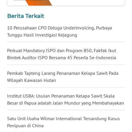
WN
LAMPUNG
Berita Terkait
WN
10 Perusahaan CPO Diduga Underinvoicing, Purbaya
JATENG
Tunggu Hasil Investigasi Kejagung
WN
Perkuat Mandatory ISPO dan Program B50, Fakfak Ikut
NUSANTARA
Bimtek Auditor ISPO Bersama 45 Peserta Se-Indonesia
WN
Pemkab Tapteng Larang Penanaman Kelapa Sawit Pada
JOGJA
Wilayah Kawasan Hutan
WN
Institut USBA: Usulan Penanaman Kelapa Sawit Skala
JATIM
Besar di Papua adalah Jalan Mundur yang Membahayakan
WN
Satu Unit Usaha Wilmar International Tersandung Kasus
BALI
Penipuan di China