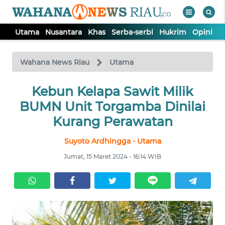
Utama
Nusantara
Khas
Serba-serbi
Hukrim
Opini
P
WAHANA
Tutup
TV
Wahana News Riau
Utama
UTAMA
Kebun Kelapa Sawit Milik
BUMN Unit Torgamba Dinilai
NUSANTARA
Kurang Perawatan
Suyoto Ardhingga - Utama
KHAS
Jumat, 15 Maret 2024 - 16:14 WIB
SERBA-
SERBI
HUKRIM