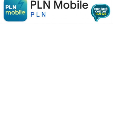
WAHANA MEDIA GROUP
|
|
|
WAHANA NEWS co
WAHANA TANI
WAHANA ADVOKAT
|
|
WAHANA INFRASTRUKTUR
WAHANA KONSUMEN
|
|
|
WAHANA LISTRIK
WAHANA TRAVEL
WAHANA TV
|
|
|
WAHANANEWS id
WAHANANEWS CO ID
WAHANANEWS NET