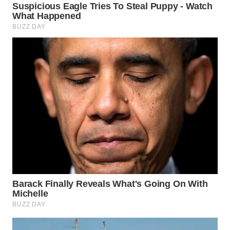
WN
KARAWANG
WN
BEKASI
WN
BOGOR
WN
DEPOK
WN
TAPANULI
UTARA
WN
SAMOSIR