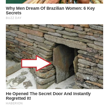
WN
MADURA
WN
SURABAYA
WN
NATUNA
WN
BINTAN
WN
MANDALIKA
WN
LIKUPANG