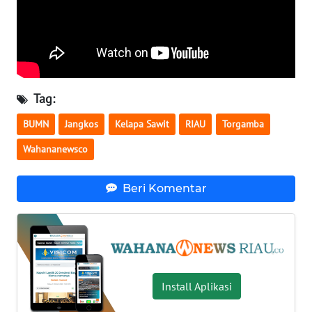
WN
SULTENG
WN
SULBAR
Tag:
WN
BUMN
Jangkos
Kelapa Sawit
RIAU
Torgamba
BABEL
Wahananewsco
WN
SUMBAR
Beri Komentar
WN
SUMSEL
WN
BENGKULU
Install Aplikasi