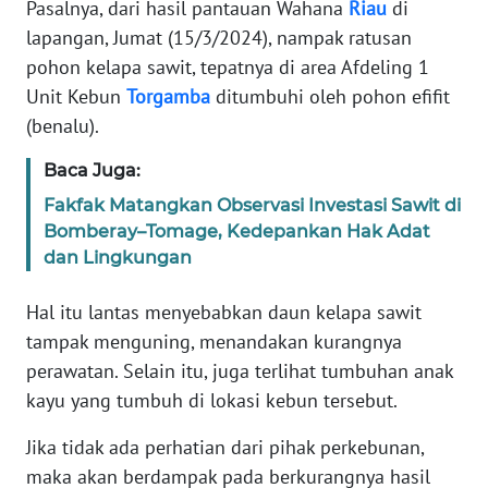
Pasalnya, dari hasil pantauan Wahana
Riau
di
lapangan, Jumat (15/3/2024), nampak ratusan
PEDOMAN
MEDIA
pohon kelapa sawit, tepatnya di area Afdeling 1
SIBER
Unit Kebun
Torgamba
ditumbuhi oleh pohon efifit
(benalu).
REDAKSI
Baca Juga:
KARIR
Fakfak Matangkan Observasi Investasi Sawit di
Bomberay–Tomage, Kedepankan Hak Adat
DISCLAIMER
dan Lingkungan
Hal itu lantas menyebabkan daun kelapa sawit
Wahana
News
tampak menguning, menandakan kurangnya
Regional
perawatan. Selain itu, juga terlihat tumbuhan anak
kayu yang tumbuh di lokasi kebun tersebut.
WN
SUMUT
Jika tidak ada perhatian dari pihak perkebunan,
maka akan berdampak pada berkurangnya hasil