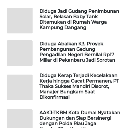
WAHANA
OTOMOTIF
Diduga Jadi Gudang Penimbunan
Solar, Belasan Baby Tank
Ditemukan di Rumah Warga
WAHANA
Kampung Dangang
HEALTH
Diduga Abaikan K3, Proyek
WAHANA
Pembangunan Gedung
DESA
Pengadilan Negeri Bernilai Rp17
WISATA
Miliar di Pekanbaru Jadi Sorotan
LAPAK
Diduga Kerap Terjadi Kecelakaan
WAHANA
Kerja hingga Cacat Permanen, PT
Thaka Sukses Mandiri Disorot,
Manajer Bungkam Saat
Wahana
Dikonfirmasi
Network
AAKJ-TKBM Kota Dumai Nyatakan
KONSUMEN
Dukungan dan Siap Bersinergi
LISTRIK
dengan Polda Riau Jaga