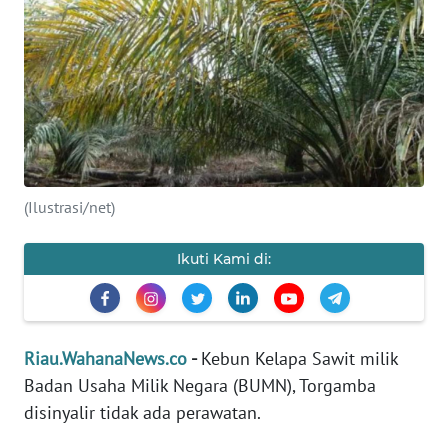
OPINI
PERISTIWA
Informasi
INDEKS
(Ilustrasi/net)
BERITA
Ikuti Kami di:
KONTAK
KAMI
INFO
IKLAN
Riau.WahanaNews.co
-
Kebun Kelapa Sawit milik
Badan Usaha Milik Negara (BUMN), Torgamba
TENTANG
disinyalir tidak ada perawatan.
KAMI