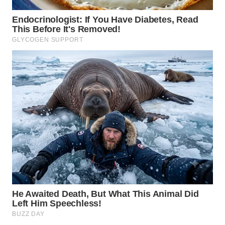
WN
NIAS
WN
LANGKAT
WN
TAPANULI
SELATAN
WN
TANJUNG
LESUNG
WN
KARO
WN