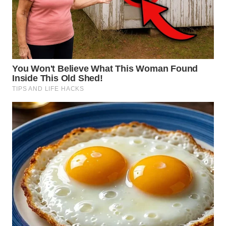
WN
GORONTALO
WN
SULUT
WN
MALUKU
WN
MALUT
WN
DAIRI
WN
DANAU
TOBA