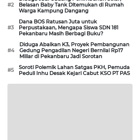
#2
Belasan Baby Tank Ditemukan di Rumah
Warga Kampung Dangang
LKKI
Dana BOS Ratusan Juta untuk
#3
Perpustakaan, Mengapa Siswa SDN 181
KOPEKLIN
Pekanbaru Masih Berbagi Buku?
Diduga Abaikan K3, Proyek Pembangunan
PORTAL
#4
Gedung Pengadilan Negeri Bernilai Rp17
KONSUMEN
Miliar di Pekanbaru Jadi Sorotan
Soroti Polemik Lahan Satgas PKH, Pemuda
#5
FORWAMKI
Peduli Inhu Desak Kejari Cabut KSO PT PAS
ALPERKLINAS
FORJASIDA
TAMBANG
NEWS