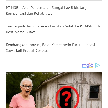
WN
KALBAR
PT MSB II Akui Pencemaran Sungai Lae Rikit, Janji
Kompensasi dan Rehabilitasi
WN
KALTENG
Tim Terpadu Provinsi Aceh Lakukan Sidak ke PT MSB II di
Desa Namo Buaya
WN
KALTARA
Kembangkan Inovasi, Balai Kemenperin Pacu Hilirisasi
Sawit Jadi Produk Cokelat
WN
KALSEL
WN
KALTIM
WN
SULSEL