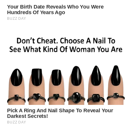
SIMALUNGUN
WN
LABUHANBATU
WN
TAPANULI
TENGAH
WN DELI
SERDANG
WN
TEBING
TINGGI
WN
PAKPAK