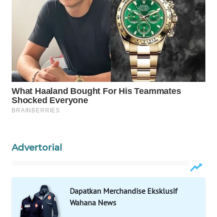
WAHANA
INFRASTRUKTUR
WAHANA
KONSUMEN
WAHANA
LISTRIK
WAHANA
TRAVEL
Advertorial
WAHANA
TV
WAHANANEWS
Dapatkan Merchandise Eksklusif
ID
Wahana News