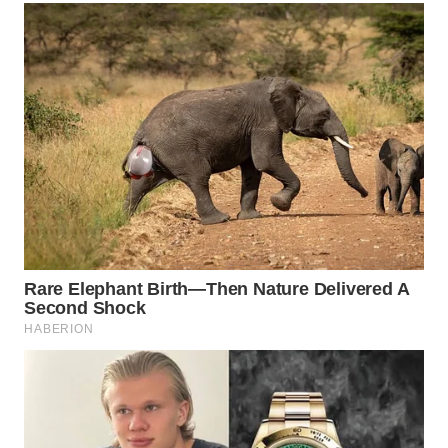
WN
LABUANBAJO
WN
BORNEO
Wahana
Media
Group
WAHANA
NEWS
WAHANA
TANI
WAHANA
ADVOKAT