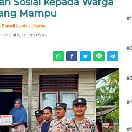
an Sosial kepada Warga
ang Mampu
#1
 Siandi Lubis - Utama
n, 23 Juni 2025 - 15:59 WIB
#
#
#
#