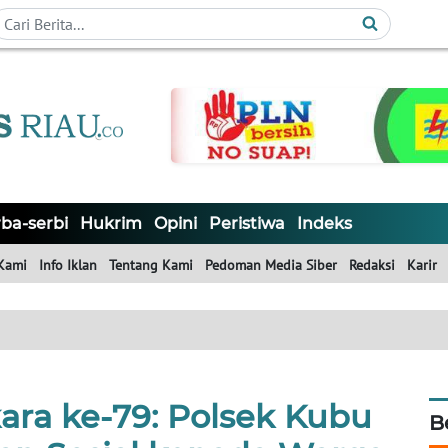
ba-serbi
Hukrim
Opini
Peristiwa
Indeks
Kami
Info Iklan
Tentang Kami
Pedoman Media Siber
Redaksi
Karir
ra ke-79: Polsek Kubu
B