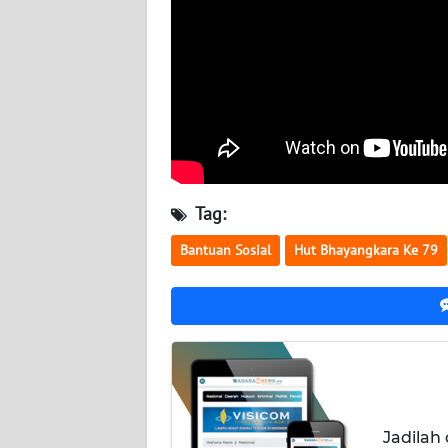
WN
KALTENG
WN
KALTARA
WN
Tag:
KALSEL
Bantuan Sosial
Hut Bhayangkara Ke 79
WN
KALTIM
WN
SULSEL
WN
Jadilah
GORONTALO