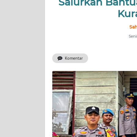
Salurkan Bantu
OPINI
Kur
PERISTIWA
Sah
Informasi
Seni
INDEKS
BERITA
Komentar
KONTAK
KAMI
INFO
IKLAN
TENTANG
KAMI