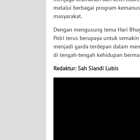
LAMPUNG
melalui berbagai program kemanu
masyarakat.
WN
JATENG
Dengan mengusung tema Hari Bhaya
Polri terus berupaya untuk semakin 
WN
menjadi garda terdepan dalam menj
NUSANTARA
di tengah-tengah kehidupan bermas
WN
Redaktur: Sah Siandi Lubis
JOGJA
WN
JATIM
WN
BALI
WN
KALBAR