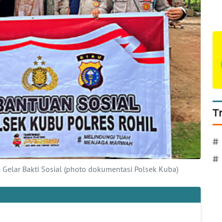
T
#
#
 Gelar Bakti Sosial (photo dokumentasi Polsek Kuba)