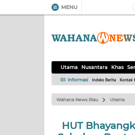
MENU
WAHANA
Tutup
TV
UTAMA
NUSANTARA
Utama
Nusantara
Khas
Ser
KHAS
Informasi
Indeks Berita
Kontak 
SERBA-
Wahana News Riau
Utama
SERBI
HUKRIM
HUT Bhayangka