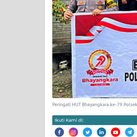
PEDOMAN
MEDIA
SIBER
REDAKSI
KARIR
DISCLAIMER
Wahana
News
Regional
Peringati HUT Bhayangkara ke-79 Polsek
WN
SUMUT
Ikuti Kami di:
WN
JAKARTA