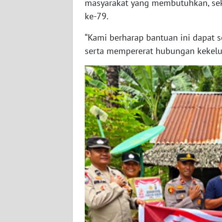
masyarakat yang membutuhkan, se
BARAT
ke-79.
WN
“Kami berharap bantuan ini dapat s
RIAU
serta mempererat hubungan kekelua
WN
SERAMBI
WN
JAMBI
WN
SULTRA
WN
NTB
WN