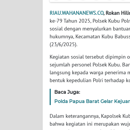
RIAU.WAHANANEWS.CO
, Rokan Hili
WN
JABAR
ke-79 Tahun 2025, Polsek Kubu Polr
sosial dengan menyalurkan bantua
WN
hukumnya, Kecamatan Kubu Babussal
BANTEN
(23/6/2025).
Kegiatan sosial tersebut dipimpin 
WN
NTT
sejumlah personel Polsek Kubu. Ba
langsung kepada warga penerima 
WN
bentuk kepedulian Polri terhadap k
KEPRI
Baca Juga:
WN
Polda Papua Barat Gelar Kejua
PAPUA
Dalam keterangannya, Kapolsek Kub
WN
bahwa kegiatan ini merupakan wu
PAPUA