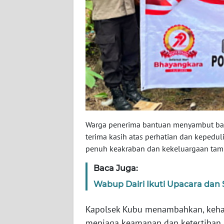
SULTENG
WN
SULBAR
WN
BABEL
WN
SUMBAR
Warga penerima bantuan menyambut baik
terima kasih atas perhatian dan kepedul
WN
penuh keakraban dan kekeluargaan tamp
SUMSEL
Baca Juga:
WN
Wabup Dairi Ikuti Upacara dan 
BENGKULU
Kapolsek Kubu menambahkan, kehadi
WN
menjaga keamanan dan ketertiban, 