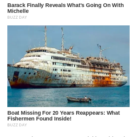
WN
SUKABUMI
WN
PURWAKARTA
WN
PRIANGAN
TIMUR
WN
SEMARANG
WN
SOLO
WN
BOROBUDUR