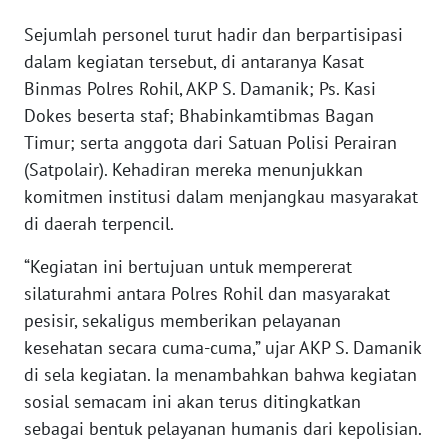
WN
JAKARTA
Sejumlah personel turut hadir dan berpartisipasi
dalam kegiatan tersebut, di antaranya Kasat
WN
Binmas Polres Rohil, AKP S. Damanik; Ps. Kasi
JABAR
Dokes beserta staf; Bhabinkamtibmas Bagan
Timur; serta anggota dari Satuan Polisi Perairan
WN
(Satpolair). Kehadiran mereka menunjukkan
BANTEN
komitmen institusi dalam menjangkau masyarakat
di daerah terpencil.
WN
NTT
“Kegiatan ini bertujuan untuk mempererat
silaturahmi antara Polres Rohil dan masyarakat
WN
pesisir, sekaligus memberikan pelayanan
KEPRI
kesehatan secara cuma-cuma,” ujar AKP S. Damanik
di sela kegiatan. Ia menambahkan bahwa kegiatan
WN
PAPUA
sosial semacam ini akan terus ditingkatkan
sebagai bentuk pelayanan humanis dari kepolisian.
WN