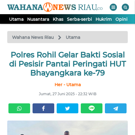
Utama
Nusantara
Khas
Serba-serbi
Hukrim
Opini
P
WAHANA
Tutup
TV
Wahana News Riau
Utama
UTAMA
Polres Rohil Gelar Bakti Sosial
di Pesisir Pantai Peringati HUT
NUSANTARA
Bhayangkara ke-79
Her - Utama
KHAS
Jumat, 27 Juni 2025 - 22:32 WIB
SERBA-
SERBI
HUKRIM