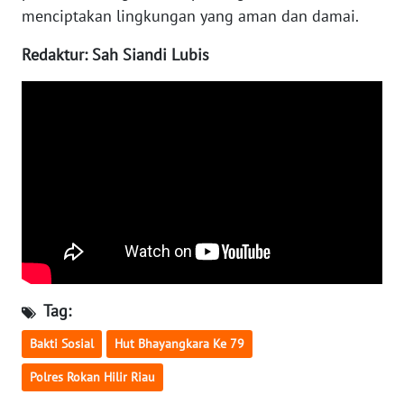
WN
menciptakan lingkungan yang aman dan damai.
LAMPUNG
Redaktur: Sah Siandi Lubis
WN
JATENG
WN
NUSANTARA
WN
JOGJA
WN
JATIM
Tag:
Bakti Sosial
Hut Bhayangkara Ke 79
WN
BALI
Polres Rokan Hilir Riau