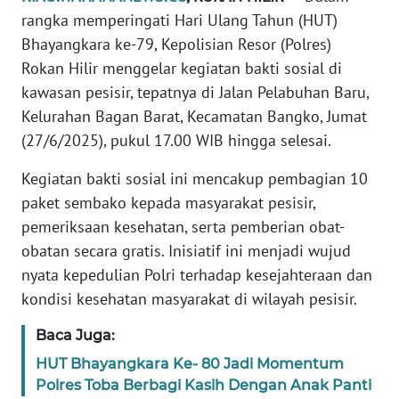
rangka memperingati Hari Ulang Tahun (HUT)
PEDOMAN
Bhayangkara ke-79, Kepolisian Resor (Polres)
MEDIA
Rokan Hilir menggelar kegiatan bakti sosial di
SIBER
kawasan pesisir, tepatnya di Jalan Pelabuhan Baru,
Kelurahan Bagan Barat, Kecamatan Bangko, Jumat
REDAKSI
(27/6/2025), pukul 17.00 WIB hingga selesai.
KARIR
Kegiatan bakti sosial ini mencakup pembagian 10
paket sembako kepada masyarakat pesisir,
DISCLAIMER
pemeriksaan kesehatan, serta pemberian obat-
obatan secara gratis. Inisiatif ini menjadi wujud
Wahana
News
nyata kepedulian Polri terhadap kesejahteraan dan
Regional
kondisi kesehatan masyarakat di wilayah pesisir.
Baca Juga:
WN
SUMUT
HUT Bhayangkara Ke- 80 Jadi Momentum
Polres Toba Berbagi Kasih Dengan Anak Panti