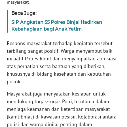
masyarakat.
WN
SULTENG
Baca Juga:
SIP Angkatan 55 Polres Binjai Hadirkan
WN
Kebahagiaan bagi Anak Yatim
SULBAR
Respons masyarakat terhadap kegiatan tersebut
WN
terbilang sangat positif. Warga menyambut baik
BABEL
inisiatif Polres Rohil dan menyampaikan apresiasi
atas perhatian serta bantuan yang diberikan,
WN
khususnya di bidang kesehatan dan kebutuhan
SUMBAR
pokok.
WN
Masyarakat juga menyatakan kesiapan untuk
SUMSEL
mendukung tugas-tugas Polri, terutama dalam
menjaga keamanan dan ketertiban masyarakat
WN
BENGKULU
(kamtibmas) di kawasan pesisir. Kolaborasi antara
polisi dan warga dinilai penting dalam