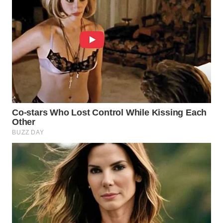
WAHANA
INFRASTRUKTUR
WAHANA
KONSUMEN
WAHANA
LISTRIK
WAHANA
TRAVEL
WAHANA
TV
WAHANANEWS
ID