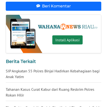
WN
Beri Komentar
KALBAR
WN
KALTENG
WN
Install Aplikasi
KALTARA
WN
KALSEL
Berita Terkait
SIP Angkatan 55 Polres Binjai Hadirkan Kebahagiaan bagi
WN
Anak Yatim
KALTIM
Tahanan Kasus Curat Kabur dari Ruang Reskrim Polres
WN
Rokan Hilir
SULSEL