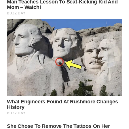
WN
MADURA
WN
SURABAYA
WN
NATUNA
WN
BINTAN
WN
MANDALIKA
WN
LIKUPANG