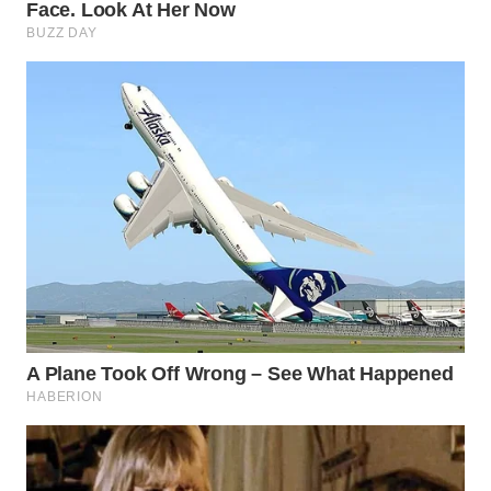
WN
LABUANBAJO
WN
BORNEO
Wahana
Media
Group
WAHANA
NEWS
WAHANA
TANI
WAHANA
ADVOKAT