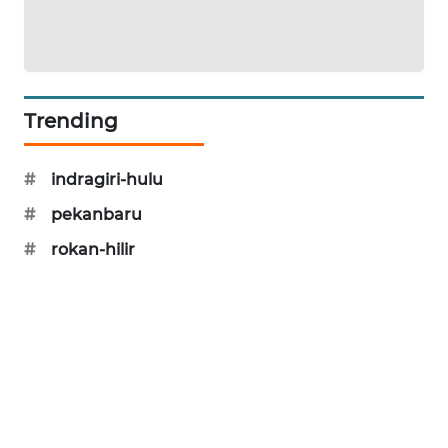
NEWS
KRT
NEWS
Trending
KARING
NEWS
#
indragiri-hulu
#
pekanbaru
JURNAL
MARITIM
#
rokan-hilir
HUMBANG
NEWS
GARONGGANG
NEWS
FISUELRI