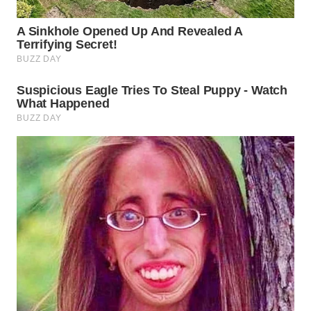
WN
PADANG
LAWAS
WN
SUMEDANG
WN
CIANJUR
WN
KEPULAUAN
SERIBU
WN
TANGERANG