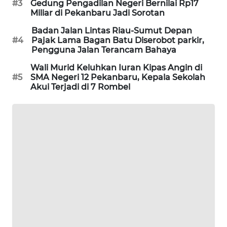
#3
Gedung Pengadilan Negeri Bernilai Rp17
SITUNGIR
Miliar di Pekanbaru Jadi Sorotan
NEWS
Badan Jalan Lintas Riau-Sumut Depan
#4
Pajak Lama Bagan Batu Diserobot parkir,
SIDIKALANG
Pengguna Jalan Terancam Bahaya
NEWS
Wali Murid Keluhkan Iuran Kipas Angin di
#5
SMA Negeri 12 Pekanbaru, Kepala Sekolah
SIBARAGAS
Akui Terjadi di 7 Rombel
NEWS
METRO
SIANTAR
NEWS
METRO
MEDAN
NEWS
METRO
JAKARTA