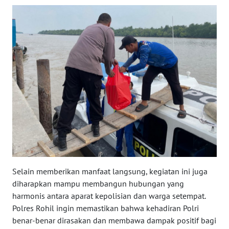
PAPUA
BARAT
WN
RIAU
WN
SERAMBI
WN
JAMBI
WN
Selain memberikan manfaat langsung, kegiatan ini juga
SULTRA
diharapkan mampu membangun hubungan yang
harmonis antara aparat kepolisian dan warga setempat.
WN
Polres Rohil ingin memastikan bahwa kehadiran Polri
NTB
benar-benar dirasakan dan membawa dampak positif bagi