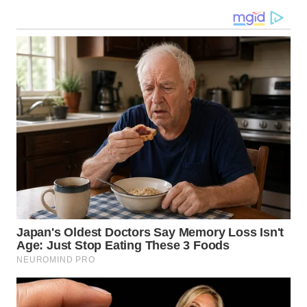
WN
NIAS
WN
LANGKAT
WN
TAPANULI
SELATAN
WN
TANJUNG
LESUNG
WN
KARO
WN