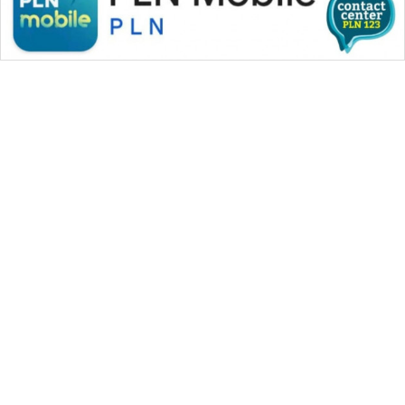
WAHANA MEDIA GROUP
|
|
|
WAHANA NEWS co
WAHANA TANI
WAHANA ADVOKAT
|
|
WAHANA INFRASTRUKTUR
WAHANA KONSUMEN
|
|
|
WAHANA LISTRIK
WAHANA TRAVEL
WAHANA TV
|
|
|
WAHANANEWS id
WAHANANEWS CO ID
WAHANANEWS NET
|
|
|
WAHANA SPORT ID
Wahana UMKM
Wahana Seleb
|
|
|
Wahana Persona
Wahana Otomotif
Wahana Health