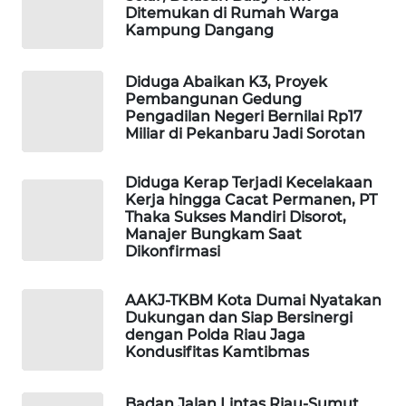
Ditemukan di Rumah Warga
MASYARAKAT
Kampung Dangang
KELISTRIKAN
Diduga Abaikan K3, Proyek
WALINKI
Pembangunan Gedung
ID
Pengadilan Negeri Bernilai Rp17
Miliar di Pekanbaru Jadi Sorotan
MAWAKA
ID
Diduga Kerap Terjadi Kecelakaan
Kerja hingga Cacat Permanen, PT
Thaka Sukses Mandiri Disorot,
MARTABAT
Manajer Bungkam Saat
NET
Dikonfirmasi
PLN
AAKJ-TKBM Kota Dumai Nyatakan
WATCH
Dukungan dan Siap Bersinergi
dengan Polda Riau Jaga
Kondusifitas Kamtibmas
MKLI
LPKKI
Badan Jalan Lintas Riau-Sumut