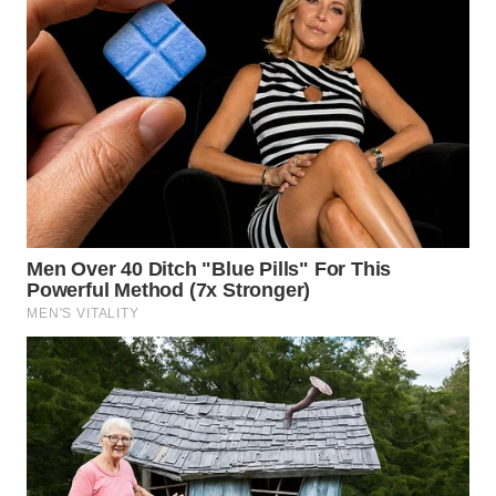
SIMALUNGUN
WN
LABUHANBATU
WN
TAPANULI
TENGAH
WN DELI
SERDANG
WN
TEBING
TINGGI
WN
PAKPAK