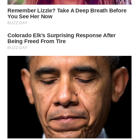
WN
BINJAI
WN
CIREBON
WN
INDRAMAYU
WN
KUNINGAN
WN
MAJALENGKA
WN
SUBANG