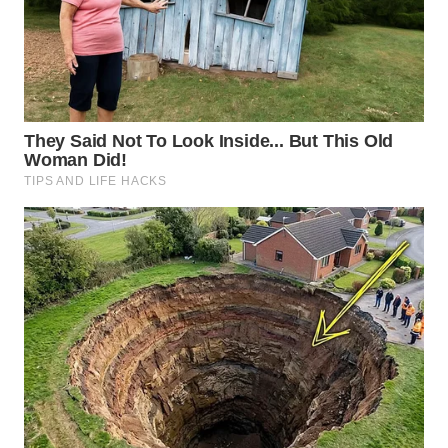
WN
KARAWANG
WN
BEKASI
WN
BOGOR
WN
DEPOK
WN
TAPANULI
UTARA
WN
SAMOSIR