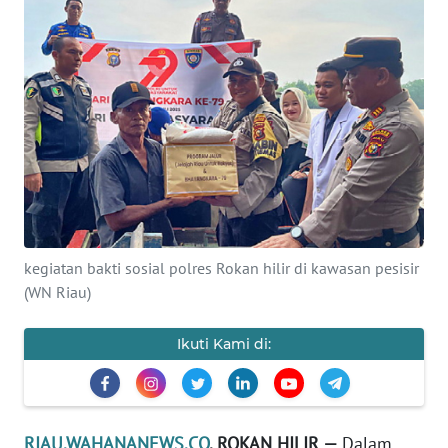
OPINI
PERISTIWA
Informasi
INDEKS
BERITA
KONTAK
kegiatan bakti sosial polres Rokan hilir di kawasan pesisir
KAMI
(WN Riau)
INFO
Ikuti Kami di:
IKLAN
TENTANG
KAMI
RIAU.WAHANANEWS.CO
, ROKAN HILIR —
Dalam