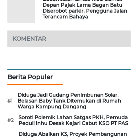
Depan Pajak Lama Bagan Batu
Diserobot parkir, Pengguna Jalan
LKKI
Terancam Bahaya
KOPEKLIN
KOMENTAR
PORTAL
KONSUMEN
FORWAMKI
Berita Populer
ALPERKLINAS
Diduga Jadi Gudang Penimbunan Solar,
#1
Belasan Baby Tank Ditemukan di Rumah
FORJASIDA
Warga Kampung Dangang
Soroti Polemik Lahan Satgas PKH, Pemuda
TAMBANG
#2
Peduli Inhu Desak Kejari Cabut KSO PT PAS
NEWS
Diduga Abaikan K3, Proyek Pembangunan