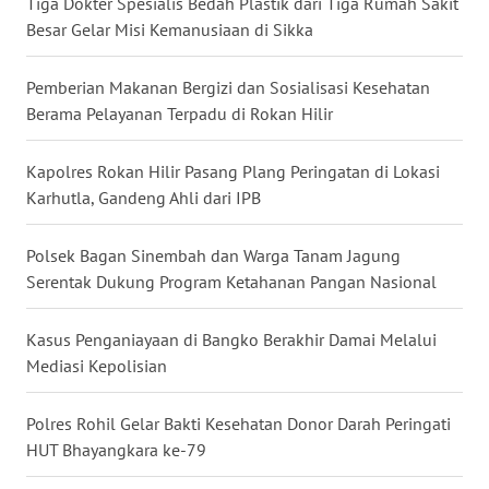
Tiga Dokter Spesialis Bedah Plastik dari Tiga Rumah Sakit
WN
GORONTALO
Besar Gelar Misi Kemanusiaan di Sikka
WN
Pemberian Makanan Bergizi dan Sosialisasi Kesehatan
SULUT
Berama Pelayanan Terpadu di Rokan Hilir
WN
Kapolres Rokan Hilir Pasang Plang Peringatan di Lokasi
MALUKU
Karhutla, Gandeng Ahli dari IPB
WN
Polsek Bagan Sinembah dan Warga Tanam Jagung
MALUT
Serentak Dukung Program Ketahanan Pangan Nasional
WN
Kasus Penganiayaan di Bangko Berakhir Damai Melalui
DAIRI
Mediasi Kepolisian
WN
Polres Rohil Gelar Bakti Kesehatan Donor Darah Peringati
DANAU
HUT Bhayangkara ke-79
TOBA