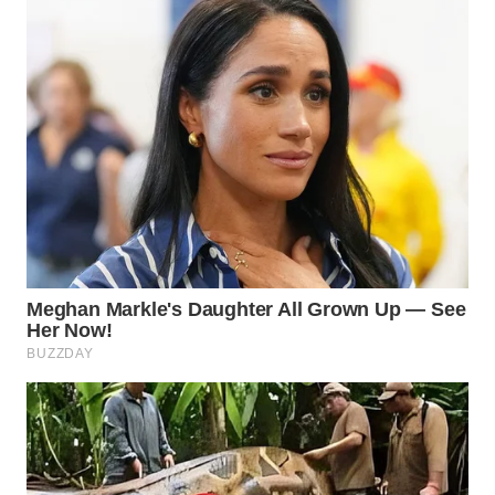
WN
BINJAI
WN
CIREBON
WN
INDRAMAYU
WN
KUNINGAN
WN
MAJALENGKA
WN
SUBANG