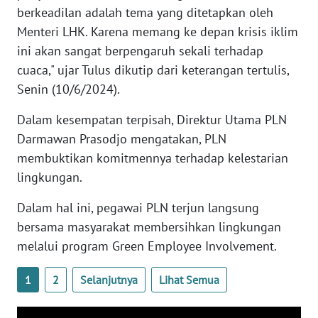
berkeadilan adalah tema yang ditetapkan oleh
PAPUA
BARAT
Menteri LHK. Karena memang ke depan krisis iklim
ini akan sangat berpengaruh sekali terhadap
WN
cuaca," ujar Tulus dikutip dari keterangan tertulis,
RIAU
Senin (10/6/2024).
Dalam kesempatan terpisah, Direktur Utama PLN
WN
SERAMBI
Darmawan Prasodjo mengatakan, PLN
membuktikan komitmennya terhadap kelestarian
WN
lingkungan.
JAMBI
Dalam hal ini, pegawai PLN terjun langsung
WN
bersama masyarakat membersihkan lingkungan
SULTRA
melalui program Green Employee Involvement.
WN
1
2
Selanjutnya
Lihat Semua
NTB