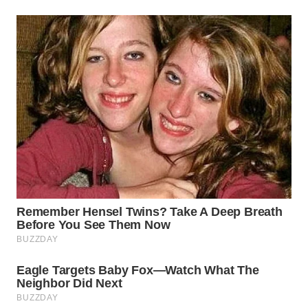
WN
KARAWANG
WN
BEKASI
WN
BOGOR
WN
DEPOK
WN
TAPANULI
UTARA
WN
SAMOSIR