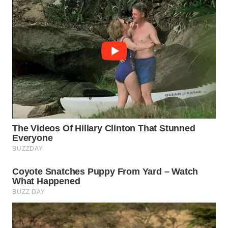
WN
MADURA
WN
SURABAYA
WN
NATUNA
WN
BINTAN
WN
MANDALIKA
WN
LIKUPANG