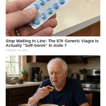
WN
NIAS
WN
LANGKAT
WN
TAPANULI
SELATAN
WN
TANJUNG
LESUNG
WN
KARO
WN