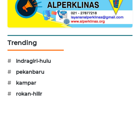
LKKI
KOPEKLIN
Trending
PORTAL
KONSUMEN
#
indragiri-hulu
FORWAMKI
#
pekanbaru
#
kampar
ALPERKLINAS
#
rokan-hilir
FORJASIDA
TAMBANG
NEWS