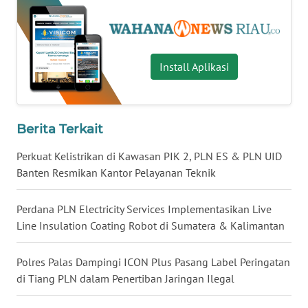
WN
LAMPUNG
WN
Install Aplikasi
JATENG
WN
NUSANTARA
Berita Terkait
Perkuat Kelistrikan di Kawasan PIK 2, PLN ES & PLN UID
WN
Banten Resmikan Kantor Pelayanan Teknik
JOGJA
Perdana PLN Electricity Services Implementasikan Live
WN
Line Insulation Coating Robot di Sumatera & Kalimantan
JATIM
Polres Palas Dampingi ICON Plus Pasang Label Peringatan
WN
BALI
di Tiang PLN dalam Penertiban Jaringan Ilegal