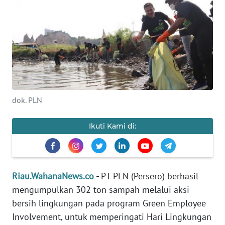
OPINI
PERISTIWA
Informasi
INDEKS
dok. PLN
BERITA
Ikuti Kami di:
KONTAK
KAMI
INFO
Riau.WahanaNews.co
-
PT PLN (Persero) berhasil
IKLAN
mengumpulkan 302 ton sampah melalui aksi
bersih lingkungan pada program Green Employee
TENTANG
Involvement, untuk memperingati Hari Lingkungan
KAMI