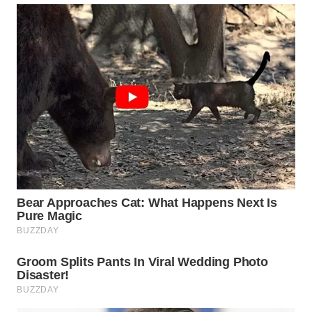
WN
PADANG
LAWAS
WN
SUMEDANG
WN
CIANJUR
WN
KEPULAUAN
SERIBU
WN
TANGERANG