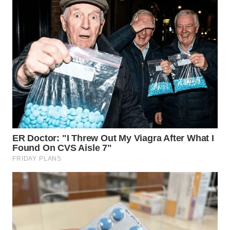
WN
GORONTALO
WN
SULUT
WN
MALUKU
WN
MALUT
WN
DAIRI
WN
DANAU
TOBA