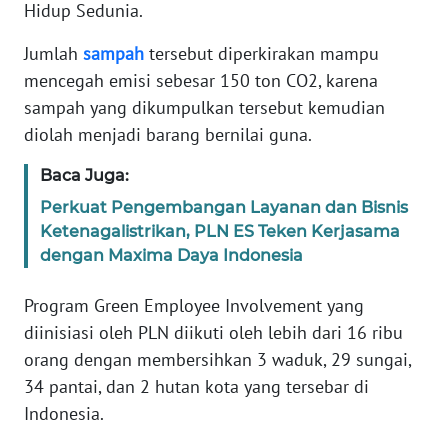
Hidup Sedunia.
PEDOMAN
Jumlah
sampah
tersebut diperkirakan mampu
MEDIA
SIBER
mencegah emisi sebesar 150 ton CO2, karena
sampah yang dikumpulkan tersebut kemudian
REDAKSI
diolah menjadi barang bernilai guna.
Baca Juga:
KARIR
Perkuat Pengembangan Layanan dan Bisnis
Ketenagalistrikan, PLN ES Teken Kerjasama
DISCLAIMER
dengan Maxima Daya Indonesia
Wahana
Program Green Employee Involvement yang
News
Regional
diinisiasi oleh PLN diikuti oleh lebih dari 16 ribu
orang dengan membersihkan 3 waduk, 29 sungai,
WN
34 pantai, dan 2 hutan kota yang tersebar di
SUMUT
Indonesia.