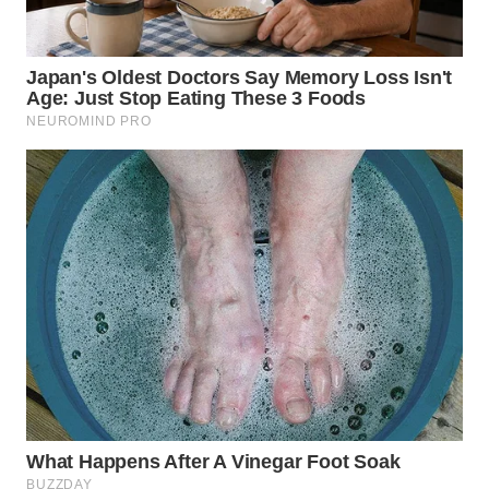
SIMALUNGUN
WN
LABUHANBATU
WN
TAPANULI
TENGAH
WN DELI
SERDANG
WN
TEBING
TINGGI
WN
PAKPAK