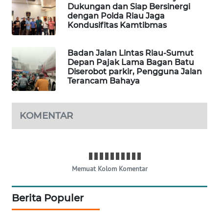
WAHANA
Dukungan dan Siap Bersinergi
OTOMOTIF
dengan Polda Riau Jaga
Kondusifitas Kamtibmas
WAHANA
HEALTH
Badan Jalan Lintas Riau-Sumut
Depan Pajak Lama Bagan Batu
Diserobot parkir, Pengguna Jalan
WAHANA
Terancam Bahaya
DESA
WISATA
KOMENTAR
LAPAK
WAHANA
Wahana
Network
Memuat Kolom Komentar
KONSUMEN
Berita Populer
LISTRIK