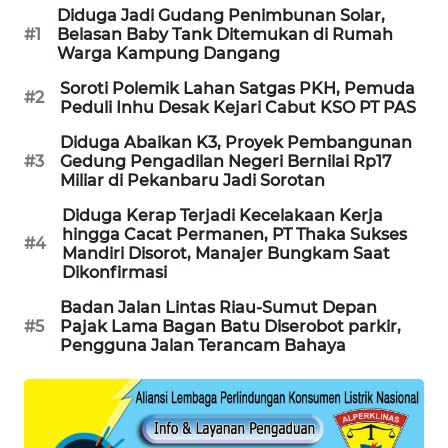
Diduga Jadi Gudang Penimbunan Solar,
MASYARAKAT
#1
Belasan Baby Tank Ditemukan di Rumah
KELISTRIKAN
Warga Kampung Dangang
Soroti Polemik Lahan Satgas PKH, Pemuda
WALINKI
#2
Peduli Inhu Desak Kejari Cabut KSO PT PAS
ID
Diduga Abaikan K3, Proyek Pembangunan
#3
Gedung Pengadilan Negeri Bernilai Rp17
MAWAKA
Miliar di Pekanbaru Jadi Sorotan
ID
Diduga Kerap Terjadi Kecelakaan Kerja
hingga Cacat Permanen, PT Thaka Sukses
MARTABAT
#4
Mandiri Disorot, Manajer Bungkam Saat
NET
Dikonfirmasi
Badan Jalan Lintas Riau-Sumut Depan
PLN
#5
Pajak Lama Bagan Batu Diserobot parkir,
WATCH
Pengguna Jalan Terancam Bahaya
MKLI
LPKKI