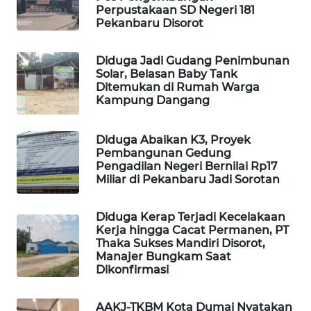
WAHANANEWS
Perpustakaan SD Negeri 181
Pekanbaru Disorot
CO ID
WAHANANEWS
Diduga Jadi Gudang Penimbunan
Solar, Belasan Baby Tank
NET
Ditemukan di Rumah Warga
Kampung Dangang
WAHANA
SPORT
Diduga Abaikan K3, Proyek
Pembangunan Gedung
WAHANA
Pengadilan Negeri Bernilai Rp17
UMKM
Miliar di Pekanbaru Jadi Sorotan
WAHANA
Diduga Kerap Terjadi Kecelakaan
SELEB
Kerja hingga Cacat Permanen, PT
Thaka Sukses Mandiri Disorot,
Manajer Bungkam Saat
WAHANA
Dikonfirmasi
PERSONA
AAKJ-TKBM Kota Dumai Nyatakan