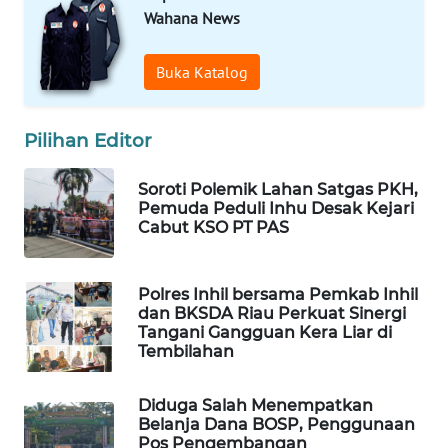
WAHANA
Wahana News
INFRASTRUKTUR
Buka Katalog
WAHANA
KONSUMEN
Pilihan Editor
WAHANA
LISTRIK
Soroti Polemik Lahan Satgas PKH,
Pemuda Peduli Inhu Desak Kejari
Cabut KSO PT PAS
WAHANA
TRAVEL
Polres Inhil bersama Pemkab Inhil
WAHANA
dan BKSDA Riau Perkuat Sinergi
Tangani Gangguan Kera Liar di
TV
Tembilahan
WAHANANEWS
Diduga Salah Menempatkan
ID
Belanja Dana BOSP, Penggunaan
Pos Pengembangan