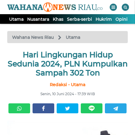
Utama
Nusantara
Khas
Serba-serbi
Hukrim
Opini
P
WAHANA
Tutup
TV
Wahana News Riau
Utama
UTAMA
Hari Lingkungan Hidup
Sedunia 2024, PLN Kumpulkan
NUSANTARA
Sampah 302 Ton
Redaksi - Utama
KHAS
Senin, 10 Juni 2024 - 17:39 WIB
SERBA-
SERBI
HUKRIM