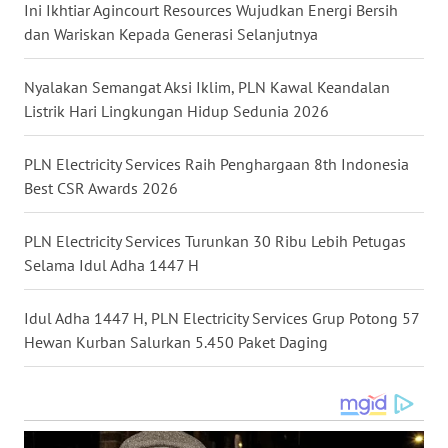
WN
Ini Ikhtiar Agincourt Resources Wujudkan Energi Bersih
KALBAR
dan Wariskan Kepada Generasi Selanjutnya
WN
Nyalakan Semangat Aksi Iklim, PLN Kawal Keandalan
KALTENG
Listrik Hari Lingkungan Hidup Sedunia 2026
WN
PLN Electricity Services Raih Penghargaan 8th Indonesia
KALTARA
Best CSR Awards 2026
WN
PLN Electricity Services Turunkan 30 Ribu Lebih Petugas
KALSEL
Selama Idul Adha 1447 H
WN
Idul Adha 1447 H, PLN Electricity Services Grup Potong 57
KALTIM
Hewan Kurban Salurkan 5.450 Paket Daging
WN
SULSEL