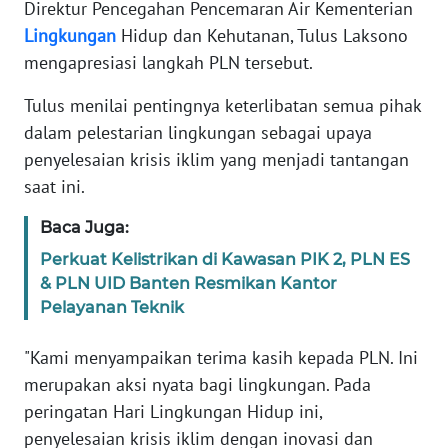
WN
Direktur Pencegahan Pencemaran Air Kementerian
JAKARTA
Lingkungan
Hidup dan Kehutanan, Tulus Laksono
mengapresiasi langkah PLN tersebut.
WN
JABAR
Tulus menilai pentingnya keterlibatan semua pihak
dalam pelestarian lingkungan sebagai upaya
WN
penyelesaian krisis iklim yang menjadi tantangan
BANTEN
saat ini.
WN
Baca Juga:
NTT
Perkuat Kelistrikan di Kawasan PIK 2, PLN ES
& PLN UID Banten Resmikan Kantor
WN
Pelayanan Teknik
KEPRI
"Kami menyampaikan terima kasih kepada PLN. Ini
WN
merupakan aksi nyata bagi lingkungan. Pada
PAPUA
peringatan Hari Lingkungan Hidup ini,
penyelesaian krisis iklim dengan inovasi dan
WN