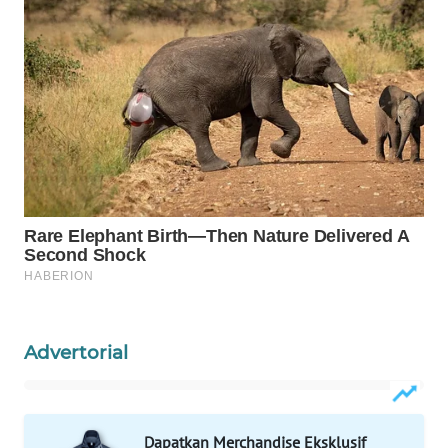
WN
LABUANBAJO
WN
BORNEO
Wahana
Media
Group
WAHANA
NEWS
WAHANA
TANI
Advertorial
WAHANA
ADVOKAT
Dapatkan Merchandise Eksklusif