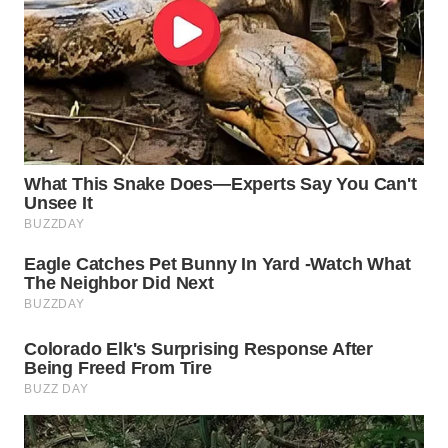
WN
SUKABUMI
WN
PURWAKARTA
WN
PRIANGAN
TIMUR
WN
SEMARANG
WN
SOLO
WN
BOROBUDUR