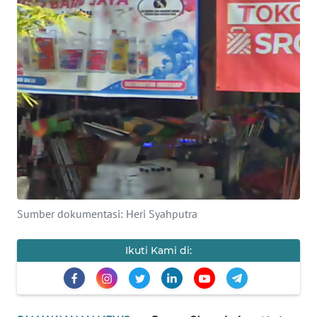
OPINI
PERISTIWA
Informasi
INDEKS
BERITA
KONTAK
KAMI
Sumber dokumentasi: Heri Syahputra
INFO
Ikuti Kami di:
IKLAN
TENTANG
KAMI