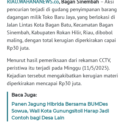
RIAU.WAHANANEWS.co
, Bagan Sinembah
– Aksi
pencurian terjadi di gudang penyimpanan barang
PEDOMAN
MEDIA
dagangan milik Toko Baru Jaya, yang berlokasi di
SIBER
Jalan Lintas Kota Bagan Batu, Kecamatan Bagan
Sinembah, Kabupaten Rokan Hilir, Riau, dibobol
REDAKSI
maling, dengan total kerugian diperkirakan capai
Rp30 juta.
KARIR
Menurut hasil pemeriksaan dari rekaman CCTV,
DISCLAIMER
peristiwa itu terjadi pada Minggu (11/5/2025).
Kejadian tersebut mengakibatkan kerugian materi
Wahana
diperkirakan mencapai Rp30 juta.
News
Regional
Baca Juga:
Panen Jagung Hibrida Bersama BUMDes
WN
Sowua, Wali Kota Gunungsitoli Harap Jadi
SUMUT
Contoh bagi Desa Lain