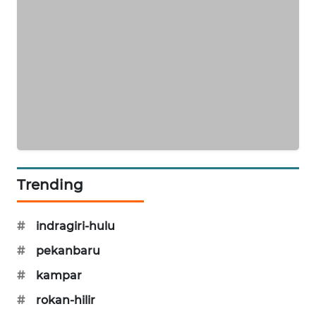
NEWS
KRT
NEWS
KARING
NEWS
JURNAL
MARITIM
Trending
HUMBANG
NEWS
#
indragiri-hulu
#
pekanbaru
GARONGGANG
NEWS
#
kampar
#
rokan-hilir
FISUELRI