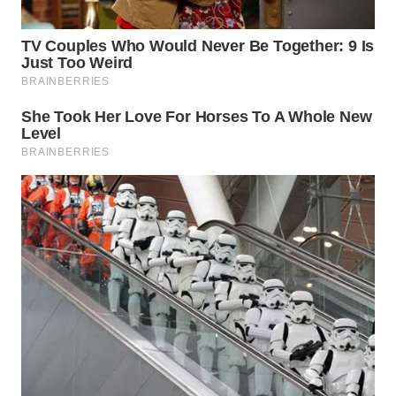
WN
PADANG
LAWAS
WN
SUMEDANG
WN
CIANJUR
WN
KEPULAUAN
SERIBU
WN
TANGERANG