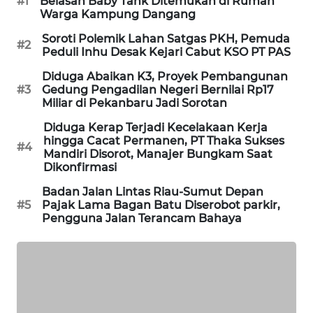
#1
Belasan Baby Tank Ditemukan di Rumah
SITUNGIR
Warga Kampung Dangang
NEWS
Soroti Polemik Lahan Satgas PKH, Pemuda
#2
Peduli Inhu Desak Kejari Cabut KSO PT PAS
SIDIKALANG
Diduga Abaikan K3, Proyek Pembangunan
NEWS
#3
Gedung Pengadilan Negeri Bernilai Rp17
Miliar di Pekanbaru Jadi Sorotan
SIBARAGAS
Diduga Kerap Terjadi Kecelakaan Kerja
NEWS
hingga Cacat Permanen, PT Thaka Sukses
#4
Mandiri Disorot, Manajer Bungkam Saat
METRO
Dikonfirmasi
SIANTAR
Badan Jalan Lintas Riau-Sumut Depan
NEWS
#5
Pajak Lama Bagan Batu Diserobot parkir,
Pengguna Jalan Terancam Bahaya
METRO
MEDAN
NEWS
METRO
JAKARTA