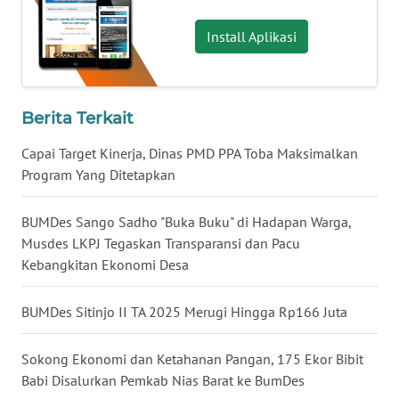
WN
KALBAR
Install Aplikasi
WN
KALTENG
Berita Terkait
WN
Capai Target Kinerja, Dinas PMD PPA Toba Maksimalkan
KALTARA
Program Yang Ditetapkan
WN
BUMDes Sango Sadho "Buka Buku" di Hadapan Warga,
KALSEL
Musdes LKPJ Tegaskan Transparansi dan Pacu
Kebangkitan Ekonomi Desa
WN
KALTIM
BUMDes Sitinjo II TA 2025 Merugi Hingga Rp166 Juta
WN
SULSEL
Sokong Ekonomi dan Ketahanan Pangan, 175 Ekor Bibit
Babi Disalurkan Pemkab Nias Barat ke BumDes