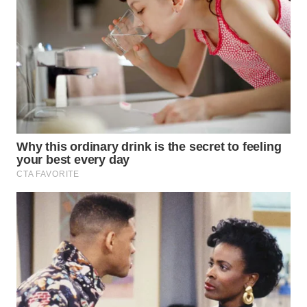
WN
NIAS
WN
LANGKAT
WN
TAPANULI
SELATAN
WN
TANJUNG
LESUNG
WN
KARO
WN