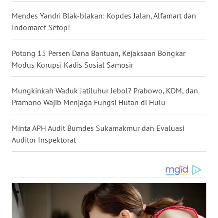
WN
GORONTALO
Mendes Yandri Blak-blakan: Kopdes Jalan, Alfamart dan
Indomaret Setop!
WN
SULUT
Potong 15 Persen Dana Bantuan, Kejaksaan Bongkar
Modus Korupsi Kadis Sosial Samosir
WN
MALUKU
Mungkinkah Waduk Jatiluhur Jebol? Prabowo, KDM, dan
Pramono Wajib Menjaga Fungsi Hutan di Hulu
WN
MALUT
Minta APH Audit Bumdes Sukamakmur dan Evaluasi
Auditor Inspektorat
WN
DAIRI
WN
DANAU
TOBA