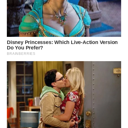
WN
KARAWANG
WN
BEKASI
WN
BOGOR
WN
DEPOK
WN
TAPANULI
UTARA
WN
SAMOSIR