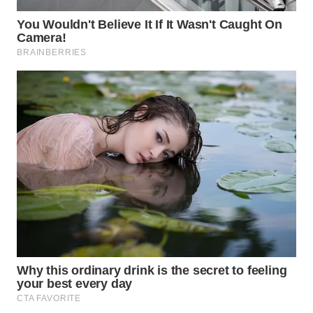
WN
BINJAI
WN
CIREBON
WN
INDRAMAYU
WN
KUNINGAN
WN
MAJALENGKA
WN
SUBANG