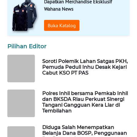
Dapatkan Merchandise Eksklusif
WAHANA
Wahana News
OTOMOTIF
Buka Katalog
WAHANA
HEALTH
Pilihan Editor
WAHANA
DESA
WISATA
Soroti Polemik Lahan Satgas PKH,
Pemuda Peduli Inhu Desak Kejari
Cabut KSO PT PAS
LAPAK
WAHANA
Polres Inhil bersama Pemkab Inhil
Wahana
dan BKSDA Riau Perkuat Sinergi
Network
Tangani Gangguan Kera Liar di
Tembilahan
KONSUMEN
Diduga Salah Menempatkan
LISTRIK
Belanja Dana BOSP, Penggunaan