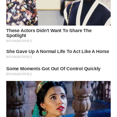
SIMALUNGUN
WN
LABUHANBATU
WN
TAPANULI
TENGAH
WN DELI
SERDANG
WN
TEBING
TINGGI
WN
PAKPAK