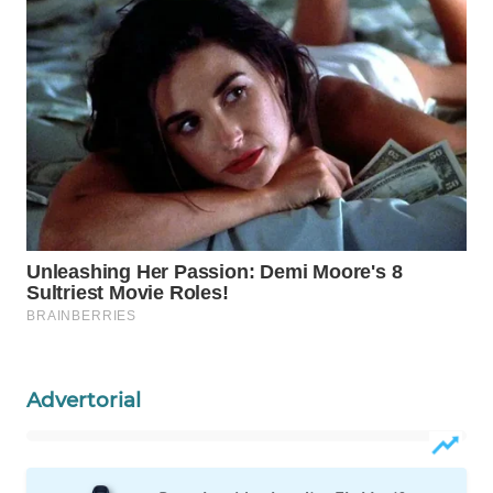
WAHANANEWS
CO ID
WAHANANEWS
NET
WAHANA
SPORT
WAHANA
UMKM
WAHANA
SELEB
Advertorial
WAHANA
PERSONA