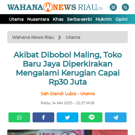
Utama
Nusantara
Khas
Serba-serbi
Hukrim
Opini
P
WAHANA
Tutup
TV
Wahana News Riau
Utama
UTAMA
Akibat Dibobol Maling, Toko
Baru Jaya Diperkirakan
NUSANTARA
Mengalami Kerugian Capai
Rp30 Juta
KHAS
Sah Siandi Lubis - Utama
Rabu, 14 Mei 2025 - 22:27 WIB
SERBA-
SERBI
HUKRIM