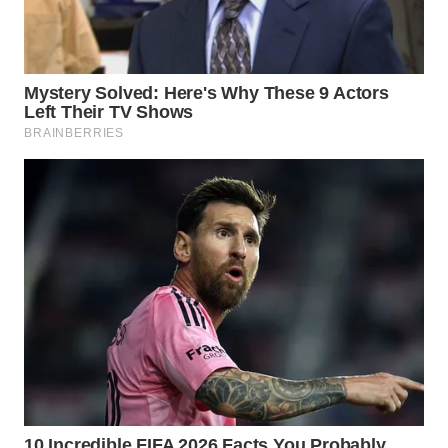
WN
LABUANBAJO
WN
BORNEO
Wahana
Media
Group
WAHANA
NEWS
WAHANA
TANI
WAHANA
ADVOKAT