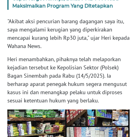
Maksimalkan Program Yang Ditetapkan
PAPUA
BARAT
"Akibat aksi pencurian barang dagangan saya itu,
WN
saya mengalami kerugian yang diperkirakan
RIAU
mencapai kurang lebih Rp30 juta," ujar Heri kepada
Wahana News.
WN
SERAMBI
Heri menambahkan, pihaknya telah melaporkan
kejadian tersebut ke Kepolisian Sektor (Polsek)
WN
Bagan Sinembah pada Rabu (14/5/2025). Ia
JAMBI
berharap aparat penegak hukum segera mengusut
kasus ini dan menangkap pelaku untuk diproses
WN
sesuai ketentuan hukum yang berlaku.
SULTRA
WN
NTB