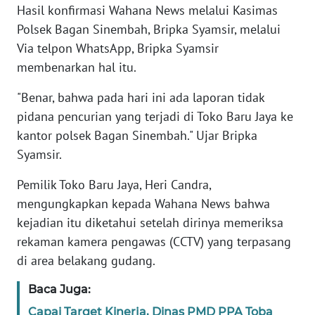
WN
Hasil konfirmasi Wahana News melalui Kasimas
JAKARTA
Polsek Bagan Sinembah, Bripka Syamsir, melalui
Via telpon WhatsApp, Bripka Syamsir
WN
membenarkan hal itu.
JABAR
"Benar, bahwa pada hari ini ada laporan tidak
WN
pidana pencurian yang terjadi di Toko Baru Jaya ke
BANTEN
kantor polsek Bagan Sinembah." Ujar Bripka
Syamsir.
WN
NTT
Pemilik Toko Baru Jaya, Heri Candra,
mengungkapkan kepada Wahana News bahwa
WN
kejadian itu diketahui setelah dirinya memeriksa
KEPRI
rekaman kamera pengawas (CCTV) yang terpasang
di area belakang gudang.
WN
PAPUA
Baca Juga:
Capai Target Kinerja, Dinas PMD PPA Toba
WN