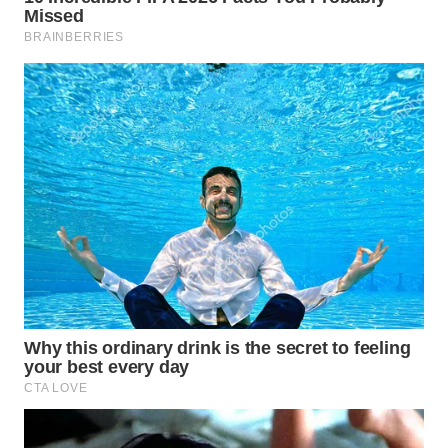
WAHANA
INFRASTRUKTUR
WAHANA
KONSUMEN
WAHANA
LISTRIK
WAHANA
TRAVEL
WAHANA
TV
WAHANANEWS
ID