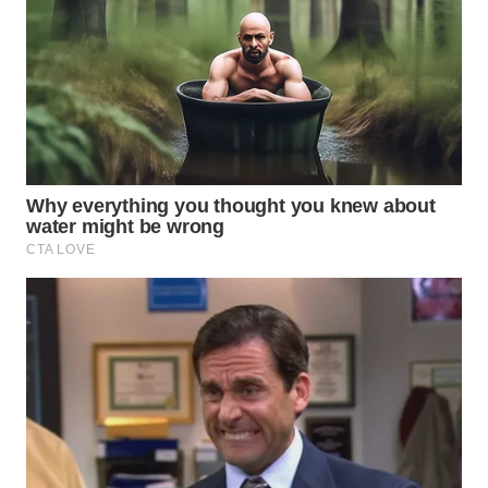
WN
MADURA
WN
SURABAYA
WN
NATUNA
WN
BINTAN
WN
MANDALIKA
WN
LIKUPANG