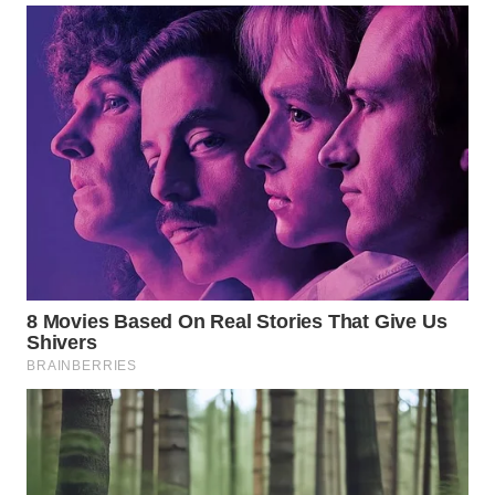
WN
SUKABUMI
WN
PURWAKARTA
WN
PRIANGAN
TIMUR
WN
SEMARANG
WN
SOLO
WN
BOROBUDUR