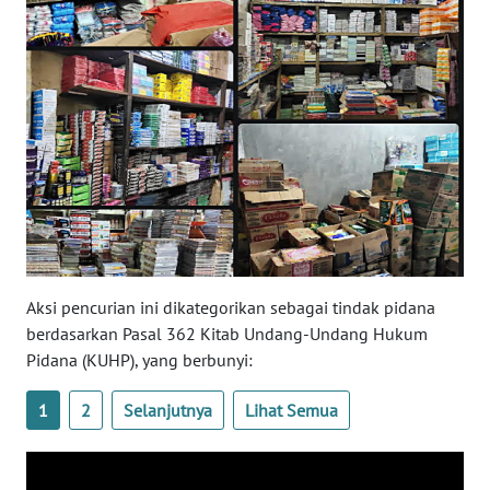
WN
SULTENG
WN
SULBAR
WN
BABEL
WN
SUMBAR
Aksi pencurian ini dikategorikan sebagai tindak pidana
berdasarkan Pasal 362 Kitab Undang-Undang Hukum
WN
Pidana (KUHP), yang berbunyi:
SUMSEL
1
2
Selanjutnya
Lihat Semua
WN
BENGKULU