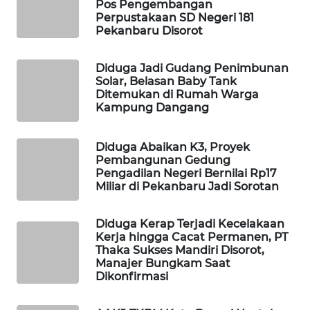
Pos Pengembangan
MASYARAKAT
Perpustakaan SD Negeri 181
KELISTRIKAN
Pekanbaru Disorot
WALINKI
Diduga Jadi Gudang Penimbunan
ID
Solar, Belasan Baby Tank
Ditemukan di Rumah Warga
Kampung Dangang
MAWAKA
ID
Diduga Abaikan K3, Proyek
Pembangunan Gedung
MARTABAT
Pengadilan Negeri Bernilai Rp17
NET
Miliar di Pekanbaru Jadi Sorotan
PLN
Diduga Kerap Terjadi Kecelakaan
WATCH
Kerja hingga Cacat Permanen, PT
Thaka Sukses Mandiri Disorot,
Manajer Bungkam Saat
MKLI
Dikonfirmasi
LPKKI