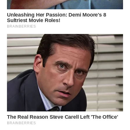
LKKI
KOPEKLIN
PORTAL
KONSUMEN
FORWAMKI
ALPERKLINAS
FORJASIDA
TAMBANG
NEWS