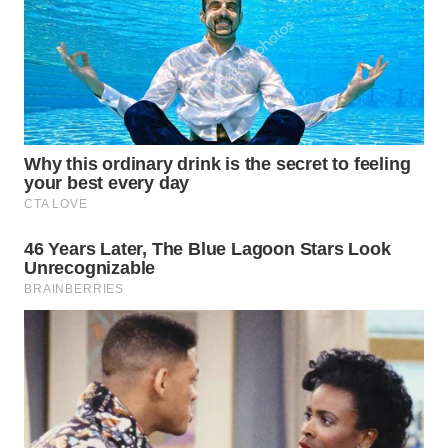
WAHANA
OTOMOTIF
WAHANA
HEALTH
WAHANA
DESA
WISATA
LAPAK
WAHANA
Wahana
Network
KONSUMEN
LISTRIK