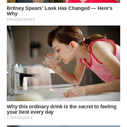
WAHANA
INFRASTRUKTUR
WAHANA
KONSUMEN
WAHANA
LISTRIK
WAHANA
TRAVEL
WAHANA
TV
WAHANANEWS
ID