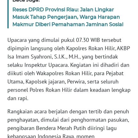
WN
JAKARTA
Reses DPRD Provinsi Riau: Jalan Lingkar
Masuk Tahap Pengerjaan, Warga Harapan
WN
Makmur Diberi Pemahaman Jaminan Sosial
JABAR
Upacara yang dimulai pukul 07.30 WIB tersebut
WN
dipimpin langsung oleh Kapolres Rokan Hilir, AKBP
BANTEN
Isa Imam Syahroni, S.I.K., M.H., yang bertindak
selaku Inspektur Upacara. Kegiatan ini dihadiri dan
WN
diikuti oleh Wakapolres Rokan Hilir, para Pejabat
NTT
Utama, Kapolsek jajaran, Perwira, serta seluruh
personel Polres Rokan Hilir dalam keadaan lengkap
WN
dan rapi.
KEPRI
Rangkaian acara berjalan dengan tertib dan penuh
WN
penghayatan, dimulai dari penghormatan pasukan,
PAPUA
pengibaran Bendera Merah Putih diiringi lagu
kebangsaan Indonesia Raya, momen
WN