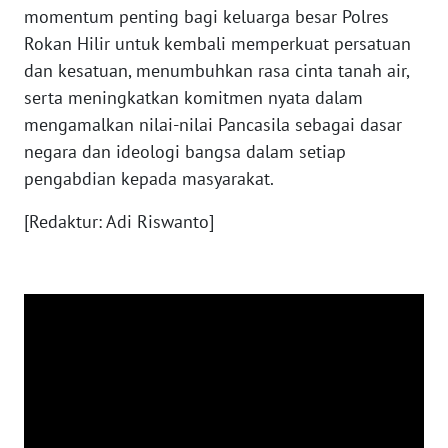
momentum penting bagi keluarga besar Polres
WN
Rokan Hilir untuk kembali memperkuat persatuan
NIAS
dan kesatuan, menumbuhkan rasa cinta tanah air,
serta meningkatkan komitmen nyata dalam
WN
LANGKAT
mengamalkan nilai-nilai Pancasila sebagai dasar
negara dan ideologi bangsa dalam setiap
WN
pengabdian kepada masyarakat.
TAPANULI
SELATAN
[Redaktur: Adi Riswanto]
WN
TANJUNG
LESUNG
WN
KARO
WN