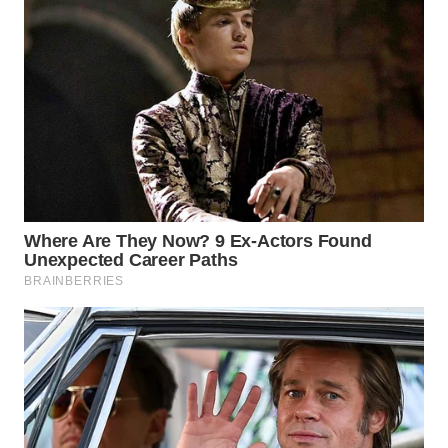
WN
MADURA
WN
SURABAYA
WN
NATUNA
WN
BINTAN
WN
MANDALIKA
WN
LIKUPANG