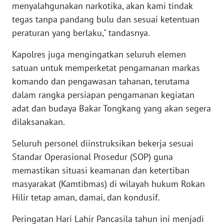
WN
menyalahgunakan narkotika, akan kami tindak
GORONTALO
tegas tanpa pandang bulu dan sesuai ketentuan
peraturan yang berlaku," tandasnya.
WN
SULUT
Kapolres juga mengingatkan seluruh elemen
satuan untuk memperketat pengamanan markas
WN
komando dan pengawasan tahanan, terutama
MALUKU
dalam rangka persiapan pengamanan kegiatan
adat dan budaya Bakar Tongkang yang akan segera
WN
dilaksanakan.
MALUT
Seluruh personel diinstruksikan bekerja sesuai
WN
Standar Operasional Prosedur (SOP) guna
DAIRI
memastikan situasi keamanan dan ketertiban
masyarakat (Kamtibmas) di wilayah hukum Rokan
WN
Hilir tetap aman, damai, dan kondusif.
DANAU
TOBA
Peringatan Hari Lahir Pancasila tahun ini menjadi