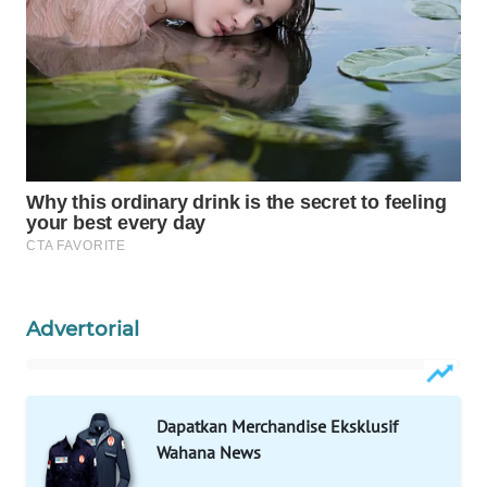
NEWS
KRT
NEWS
KARING
NEWS
JURNAL
MARITIM
HUMBANG
Advertorial
NEWS
GARONGGANG
NEWS
Dapatkan Merchandise Eksklusif
Wahana News
FISUELRI