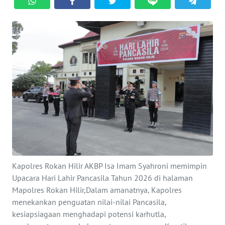
OPINI
PERISTIWA
Informasi
INDEKS
BERITA
KONTAK
KAMI
Kapolres Rokan Hilir AKBP Isa Imam Syahroni memimpin
INFO
Upacara Hari Lahir Pancasila Tahun 2026 di halaman
IKLAN
Mapolres Rokan Hilir,Dalam amanatnya, Kapolres
menekankan penguatan nilai-nilai Pancasila,
TENTANG
kesiapsiagaan menghadapi potensi karhutla,
KAMI