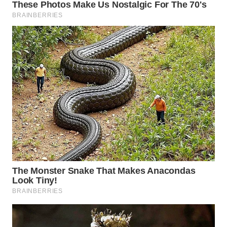
WN
SUKABUMI
WN
PURWAKARTA
WN
PRIANGAN
TIMUR
WN
SEMARANG
WN
SOLO
WN
BOROBUDUR