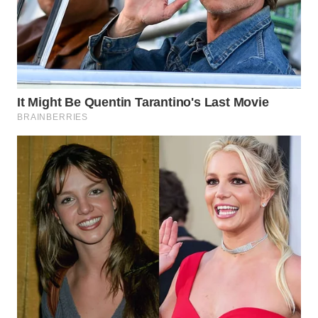
WN
LABUANBAJO
WN
BORNEO
Wahana
Media
Group
WAHANA
NEWS
WAHANA
TANI
WAHANA
ADVOKAT