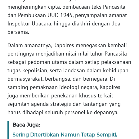
mengheningkan cipta, pembacaan teks Pancasila
PAPUA
BARAT
dan Pembukaan UUD 1945, penyampaian amanat
Inspektur Upacara, hingga diakhiri dengan doa
WN
bersama.
RIAU
Dalam amanatnya, Kapolres menegaskan kembali
WN
pentingnya menjadikan nilai-nilai luhur Pancasila
SERAMBI
sebagai pedoman utama dalam setiap pelaksanaan
tugas kepolisian, serta landasan dalam kehidupan
WN
bermasyarakat, berbangsa, dan bernegara. Di
JAMBI
samping pemaknaan ideologi negara, Kapolres
juga memberikan penekanan khusus terkait
WN
sejumlah agenda strategis dan tantangan yang
SULTRA
harus dihadapi seluruh personel ke depannya.
WN
Baca Juga:
NTB
Sering Ditertibkan Namun Tetap Sempitl,