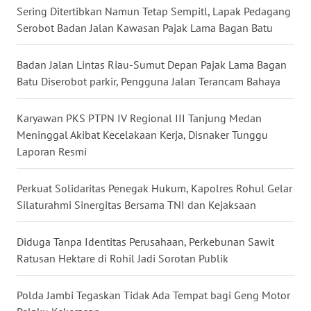
Sering Ditertibkan Namun Tetap Sempitl, Lapak Pedagang
WN
Serobot Badan Jalan Kawasan Pajak Lama Bagan Batu
KARAWANG
Badan Jalan Lintas Riau-Sumut Depan Pajak Lama Bagan
WN
Batu Diserobot parkir, Pengguna Jalan Terancam Bahaya
BEKASI
Karyawan PKS PTPN IV Regional III Tanjung Medan
WN
BOGOR
Meninggal Akibat Kecelakaan Kerja, Disnaker Tunggu
Laporan Resmi
WN
DEPOK
Perkuat Solidaritas Penegak Hukum, Kapolres Rohul Gelar
Silaturahmi Sinergitas Bersama TNI dan Kejaksaan
WN
TAPANULI
Diduga Tanpa Identitas Perusahaan, Perkebunan Sawit
UTARA
Ratusan Hektare di Rohil Jadi Sorotan Publik
WN
Polda Jambi Tegaskan Tidak Ada Tempat bagi Geng Motor
SAMOSIR