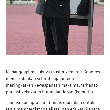
WN
LAMPUNG
WN
JATENG
WN
NUSANTARA
WN
JOGJA
Menanggapi masuknya musim kemarau, Kapolres
WN
memerintahkan seluruh jajaran untuk
JATIM
meningkatkan kewaspadaan maksimal terhadap
potensi kebakaran hutan dan lahan (karhutla).
WN
BALI
"Fungsi Samapta dan Binmas diarahkan untuk
terus mempergiat sosialisasi dan edukasi kepada