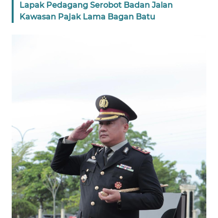
Lapak Pedagang Serobot Badan Jalan
WN
Kawasan Pajak Lama Bagan Batu
SULTENG
WN
SULBAR
WN
BABEL
WN
SUMBAR
WN
SUMSEL
WN
BENGKULU