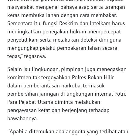
WN
masyarakat mengenai bahaya asap serta larangan
KALBAR
keras membuka lahan dengan cara membakar.
Sementara itu, fungsi Reskrim dan Intelkam harus
WN
meningkatkan penegakan hukum, mempercepat
KALTENG
penyelidikan, serta melakukan deteksi dini guna
mengungkap pelaku pembakaran lahan secara
WN
KALTARA
tegas," tegasnya.
Selain isu lingkungan, pimpinan juga menegaskan
WN
KALSEL
komitmen tak tergoyahkan Polres Rokan Hilir
dalam pemberantasan narkoba, termasuk
WN
pembersihan jaringan di lingkungan internal Polri.
KALTIM
Para Pejabat Utama diminta melakukan
pengawasan ketat dan berjenjang terhadap
WN
bawahannya.
SULSEL
"Apabila ditemukan ada anggota yang terlibat atau