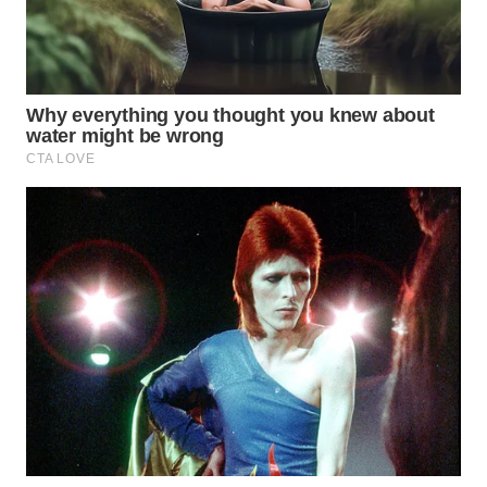
WN
BINJAI
WN
CIREBON
WN
INDRAMAYU
WN
KUNINGAN
WN
MAJALENGKA
WN
SUBANG