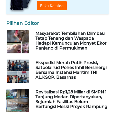
ID
Buka Katalog
ENERGI
Pilihan Editor
NEWS
Masyarakat Tembilahan Diimbau
CILEUNGSI
Tetap Tenang dan Waspada
NEWS
Hadapi Kemunculan Monyet Ekor
Panjang di Permukiman
BERKAT
NEWS
Ekspedisi Merah Putih Presisi,
Satpolairud Polres Inhil Bersinergi
Bersama Instansi Maritim TNI
BERAMPU
AL,KSOP, Basarnas
NEWS
Revitalisasi Rp1,28 Miliar di SMPN 1
ANUGERAH
Tanjung Medan Dipertanyakan,
NEWS
Sejumlah Fasilitas Belum
Berfungsi Meski Proyek Rampung
AKHLAK