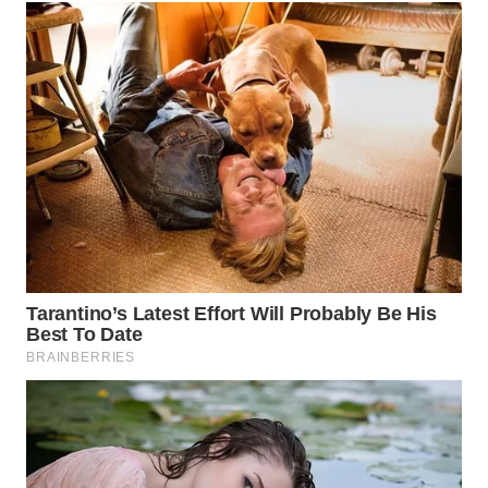
SITUNGIR
NEWS
SIDIKALANG
NEWS
SIBARAGAS
NEWS
METRO
SIANTAR
NEWS
METRO
MEDAN
NEWS
METRO
JAKARTA