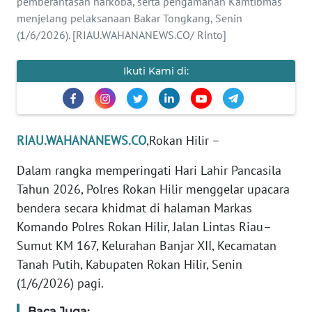
pemberantasan narkoba, serta pengamanan Kamtibmas
menjelang pelaksanaan Bakar Tongkang, Senin
PEDOMAN
(1/6/2026). [RIAU.WAHANANEWS.CO/ Rinto]
MEDIA
SIBER
Ikuti Kami di:
REDAKSI
KARIR
RIAU.WAHANANEWS.CO
,Rokan Hilir –
DISCLAIMER
Dalam rangka memperingati Hari Lahir Pancasila
Tahun 2026, Polres Rokan Hilir menggelar upacara
Wahana
bendera secara khidmat di halaman Markas
News
Komando Polres Rokan Hilir, Jalan Lintas Riau–
Regional
Sumut KM 167, Kelurahan Banjar XII, Kecamatan
Tanah Putih, Kabupaten Rokan Hilir, Senin
WN
SUMUT
(1/6/2026) pagi.
Baca Juga: