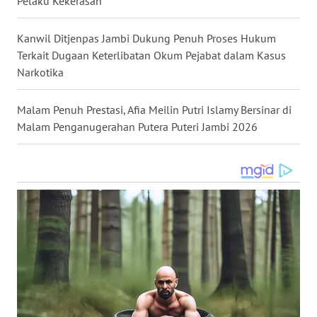
Pelaku Kekerasan
WN
Kanwil Ditjenpas Jambi Dukung Penuh Proses Hukum
PADANG
Terkait Dugaan Keterlibatan Okum Pejabat dalam Kasus
LAWAS
Narkotika
WN
Malam Penuh Prestasi, Afia Meilin Putri Islamy Bersinar di
SUMEDANG
Malam Penganugerahan Putera Puteri Jambi 2026
WN
CIANJUR
WN
KEPULAUAN
SERIBU
WN
TANGERANG