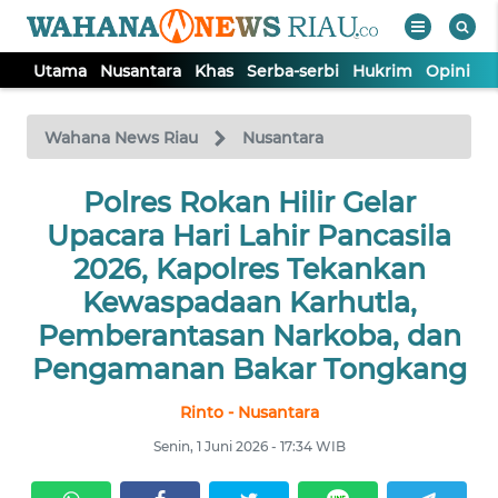
Utama
Nusantara
Khas
Serba-serbi
Hukrim
Opini
P
WAHANA
Tutup
TV
Wahana News Riau
Nusantara
UTAMA
Polres Rokan Hilir Gelar
Upacara Hari Lahir Pancasila
NUSANTARA
2026, Kapolres Tekankan
Kewaspadaan Karhutla,
KHAS
Pemberantasan Narkoba, dan
Pengamanan Bakar Tongkang
SERBA-
SERBI
Rinto - Nusantara
Senin, 1 Juni 2026 - 17:34 WIB
HUKRIM