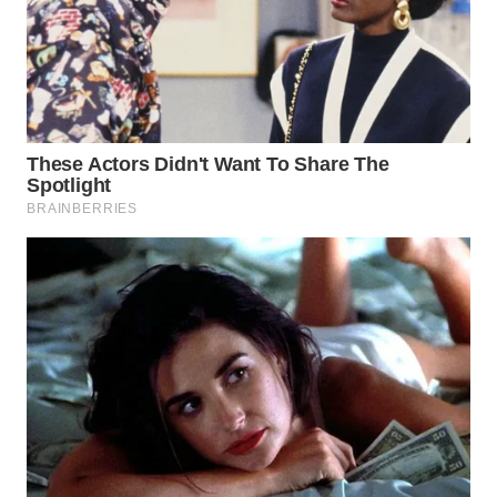
MASYARAKAT
KELISTRIKAN
WALINKI
ID
MAWAKA
ID
MARTABAT
NET
PLN
WATCH
MKLI
LPKKI