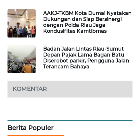
SITUNGIR
NEWS
AAKJ-TKBM Kota Dumai Nyatakan
Dukungan dan Siap Bersinergi
dengan Polda Riau Jaga
SIDIKALANG
Kondusifitas Kamtibmas
NEWS
Badan Jalan Lintas Riau-Sumut
SIBARAGAS
Depan Pajak Lama Bagan Batu
NEWS
Diserobot parkir, Pengguna Jalan
Terancam Bahaya
METRO
SIANTAR
NEWS
KOMENTAR
METRO
MEDAN
NEWS
Berita Populer
METRO
JAKARTA