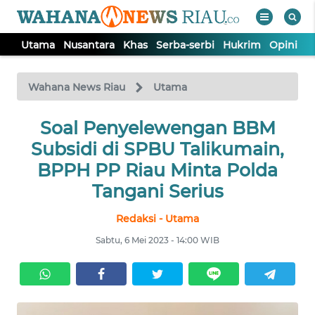
Utama
Nusantara
Khas
Serba-serbi
Hukrim
Opini
P
WAHANA
Tutup
TV
Wahana News Riau
Utama
UTAMA
Soal Penyelewengan BBM
Subsidi di SPBU Talikumain,
NUSANTARA
BPPH PP Riau Minta Polda
Tangani Serius
KHAS
Redaksi - Utama
Sabtu, 6 Mei 2023 - 14:00 WIB
SERBA-
SERBI
HUKRIM