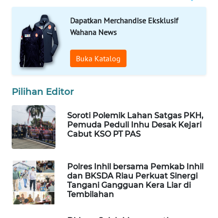
MASYARAKAT
Dapatkan Merchandise Eksklusif
KELISTRIKAN
Wahana News
WALINKI
ID
Buka Katalog
MAWAKA
Pilihan Editor
ID
Soroti Polemik Lahan Satgas PKH,
MARTABAT
Pemuda Peduli Inhu Desak Kejari
NET
Cabut KSO PT PAS
PLN
WATCH
Polres Inhil bersama Pemkab Inhil
dan BKSDA Riau Perkuat Sinergi
Tangani Gangguan Kera Liar di
MKLI
Tembilahan
LPKKI