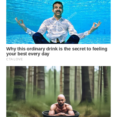
WN
BINJAI
WN
CIREBON
WN
INDRAMAYU
WN
KUNINGAN
WN
MAJALENGKA
WN
SUBANG