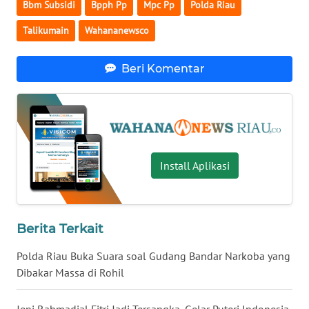
Bbm Subsidi
Bpph Pp
Mpc Pp
Polda Riau
WN
KALBAR
Talikumain
Wahananewsco
WN
Beri Komentar
KALTENG
WN
KALTARA
WN
Install Aplikasi
KALSEL
WN
KALTIM
Berita Terkait
Polda Riau Buka Suara soal Gudang Bandar Narkoba yang
WN
Dibakar Massa di Rohil
SULSEL