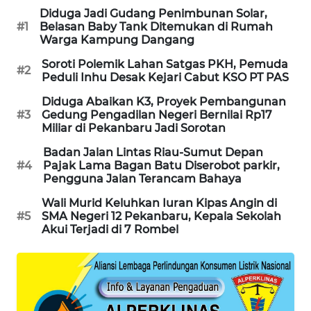
Diduga Jadi Gudang Penimbunan Solar,
NEWS
#1
Belasan Baby Tank Ditemukan di Rumah
Warga Kampung Dangang
KRT
Soroti Polemik Lahan Satgas PKH, Pemuda
NEWS
#2
Peduli Inhu Desak Kejari Cabut KSO PT PAS
Diduga Abaikan K3, Proyek Pembangunan
KARING
#3
Gedung Pengadilan Negeri Bernilai Rp17
NEWS
Miliar di Pekanbaru Jadi Sorotan
Badan Jalan Lintas Riau-Sumut Depan
JURNAL
#4
Pajak Lama Bagan Batu Diserobot parkir,
MARITIM
Pengguna Jalan Terancam Bahaya
Wali Murid Keluhkan Iuran Kipas Angin di
HUMBANG
#5
SMA Negeri 12 Pekanbaru, Kepala Sekolah
NEWS
Akui Terjadi di 7 Rombel
GARONGGANG
NEWS
FISUELRI