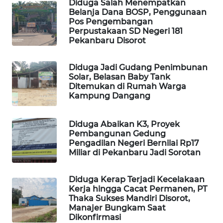
Diduga Salah Menempatkan
Belanja Dana BOSP, Penggunaan
Pos Pengembangan
LKKI
Perpustakaan SD Negeri 181
Pekanbaru Disorot
KOPEKLIN
Diduga Jadi Gudang Penimbunan
Solar, Belasan Baby Tank
PORTAL
Ditemukan di Rumah Warga
KONSUMEN
Kampung Dangang
FORWAMKI
Diduga Abaikan K3, Proyek
Pembangunan Gedung
ALPERKLINAS
Pengadilan Negeri Bernilai Rp17
Miliar di Pekanbaru Jadi Sorotan
FORJASIDA
Diduga Kerap Terjadi Kecelakaan
Kerja hingga Cacat Permanen, PT
TAMBANG
Thaka Sukses Mandiri Disorot,
NEWS
Manajer Bungkam Saat
Dikonfirmasi