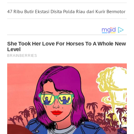
WN
47 Ribu Butir Ekstasi Disita Polda Riau dari Kurir Bermotor
NIAS
WN
LANGKAT
WN
TAPANULI
SELATAN
WN
TANJUNG
LESUNG
WN
KARO
WN