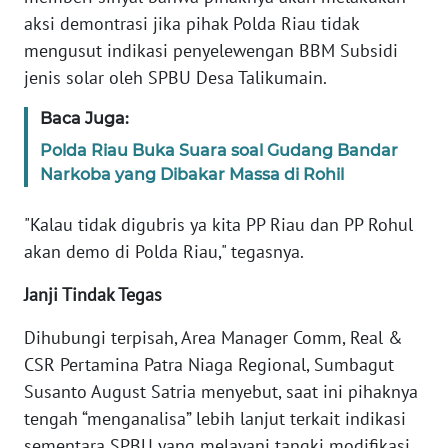
WN
aksi demontrasi jika pihak Polda Riau tidak
SULTENG
mengusut indikasi penyelewengan BBM Subsidi
jenis solar oleh SPBU Desa Talikumain.
WN
SULBAR
Baca Juga:
Polda Riau Buka Suara soal Gudang Bandar
WN
Narkoba yang Dibakar Massa di Rohil
BABEL
"Kalau tidak digubris ya kita PP Riau dan PP Rohul
WN
akan demo di Polda Riau," tegasnya.
SUMBAR
Janji Tindak Tegas
WN
SUMSEL
Dihubungi terpisah, Area Manager Comm, Real &
CSR Pertamina Patra Niaga Regional, Sumbagut
WN
Susanto August Satria menyebut, saat ini pihaknya
BENGKULU
tengah “menganalisa” lebih lanjut terkait indikasi
sementara SPBU yang melayani tangki modifikasi