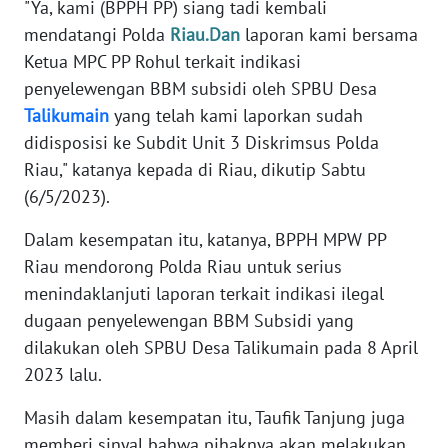
"Ya, kami (BPPH PP) siang tadi kembali
PAPUA
mendatangi Polda
Riau.Dan
laporan kami bersama
BARAT
Ketua MPC PP Rohul terkait indikasi
penyelewengan BBM subsidi oleh SPBU Desa
WN
Talikumain
yang telah kami laporkan sudah
RIAU
didisposisi ke Subdit Unit 3 Diskrimsus Polda
Riau," katanya kepada di Riau, dikutip Sabtu
WN
SERAMBI
(6/5/2023).
Dalam kesempatan itu, katanya, BPPH MPW PP
WN
JAMBI
Riau mendorong Polda Riau untuk serius
menindaklanjuti laporan terkait indikasi ilegal
WN
dugaan penyelewengan BBM Subsidi yang
SULTRA
dilakukan oleh SPBU Desa Talikumain pada 8 April
2023 lalu.
WN
NTB
Masih dalam kesempatan itu, Taufik Tanjung juga
memberi sinyal bahwa pihaknya akan melakukan