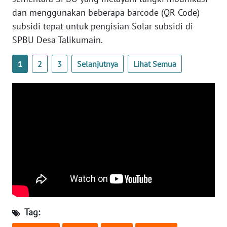
WN
dan menggunakan beberapa barcode (QR Code)
LAMPUNG
subsidi tepat untuk pengisian Solar subsidi di
SPBU Desa Talikumain.
WN
JATENG
1
2
3
Selanjutnya
Lihat Semua
WN
NUSANTARA
WN
JOGJA
WN
JATIM
WN
BALI
Tag: