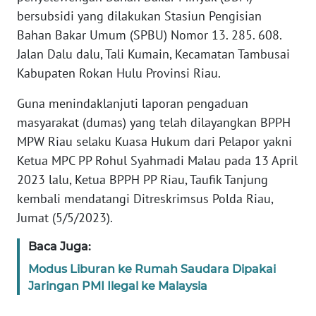
WN
bersubsidi yang dilakukan Stasiun Pengisian
JAKARTA
Bahan Bakar Umum (SPBU) Nomor 13. 285. 608.
Jalan Dalu dalu, Tali Kumain, Kecamatan Tambusai
WN
JABAR
Kabupaten Rokan Hulu Provinsi Riau.
Guna menindaklanjuti laporan pengaduan
WN
masyarakat (dumas) yang telah dilayangkan BPPH
BANTEN
MPW Riau selaku Kuasa Hukum dari Pelapor yakni
Ketua MPC PP Rohul Syahmadi Malau pada 13 April
WN
NTT
2023 lalu, Ketua BPPH PP Riau, Taufik Tanjung
kembali mendatangi Ditreskrimsus Polda Riau,
WN
Jumat (5/5/2023).
KEPRI
Baca Juga:
WN
Modus Liburan ke Rumah Saudara Dipakai
PAPUA
Jaringan PMI Ilegal ke Malaysia
WN