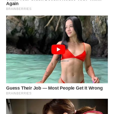
WN
MADURA
WN
SURABAYA
WN
NATUNA
WN
BINTAN
WN
MANDALIKA
WN
LIKUPANG