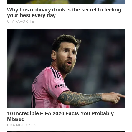
WAHANANEWS
CO ID
WAHANANEWS
NET
WAHANA
SPORT
WAHANA
UMKM
WAHANA
SELEB
WAHANA
PERSONA