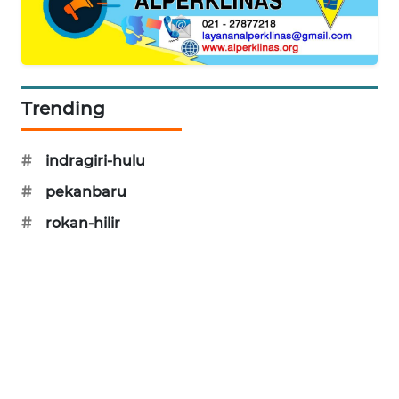
ID
ENERGI
NEWS
Trending
CILEUNGSI
NEWS
#
indragiri-hulu
#
pekanbaru
BERKAT
NEWS
#
rokan-hilir
BERAMPU
NEWS
ANUGERAH
NEWS
AKHLAK