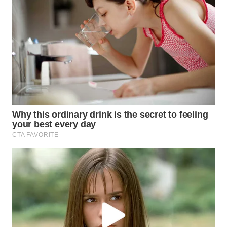
WN
LABUANBAJO
WN
BORNEO
Wahana
Media
Group
WAHANA
NEWS
WAHANA
TANI
WAHANA
ADVOKAT