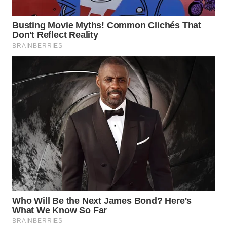
SIMALUNGUN
WN
LABUHANBATU
WN
TAPANULI
TENGAH
WN DELI
SERDANG
WN
TEBING
TINGGI
WN
PAKPAK