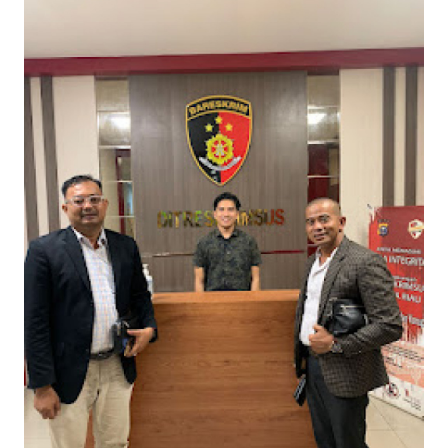
OPINI
PERISTIWA
Informasi
INDEKS
BERITA
KONTAK
KAMI
INFO
IKLAN
TENTANG
KAMI