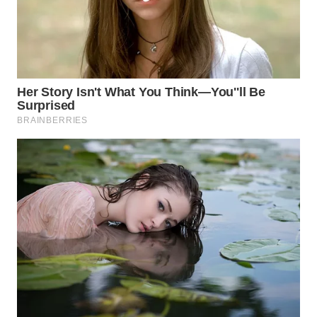
WAHANA
INFRASTRUKTUR
WAHANA
KONSUMEN
WAHANA
LISTRIK
WAHANA
TRAVEL
WAHANA
TV
WAHANANEWS
ID