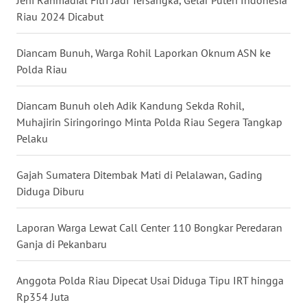
Jeni Rahmadial Fitri Jadi Tersangka, Gelar Puteri Indonesia
WN
Riau 2024 Dicabut
GORONTALO
Diancam Bunuh, Warga Rohil Laporkan Oknum ASN ke
WN
SULUT
Polda Riau
WN
Diancam Bunuh oleh Adik Kandung Sekda Rohil,
MALUKU
Muhajirin Siringoringo Minta Polda Riau Segera Tangkap
Pelaku
WN
MALUT
Gajah Sumatera Ditembak Mati di Pelalawan, Gading
Diduga Diburu
WN
DAIRI
Laporan Warga Lewat Call Center 110 Bongkar Peredaran
Ganja di Pekanbaru
WN
DANAU
Anggota Polda Riau Dipecat Usai Diduga Tipu IRT hingga
TOBA
Rp354 Juta