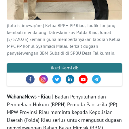
PEDOMAN
MEDIA
SIBER
(foto istimewa/net) Ketua BPPH PP Riau, Taufik Tanjung
kembali mendatangi Ditreskrimsus Polda Riau, Jumat
REDAKSI
(5/5/2023) kemarin guna mempertanyakan laporan Ketua
MPC PP Rohul Syahmadi Malau terkait dugaan
KARIR
penyelewengan BBM Subsidi di SPBU Desa Talikumain.
DISCLAIMER
Ikuti Kami di:
Wahana
News
Regional
WahanaNews - Riau |
Badan Penyuluhan dan
Pembelaan Hukum (BPPH) Pemuda Pancasila (PP)
WN
MPW Provinsi Riau meminta kepada Kepolisian
SUMUT
Daerah (Polda) Riau serius untuk mengusut dugaan
penyelewengan Bahan Bakar Minyak (BBM)