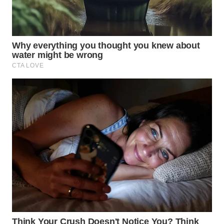
WN
SUKABUMI
WN
PURWAKARTA
WN
PRIANGAN
TIMUR
WN
SEMARANG
WN
SOLO
WN
BOROBUDUR