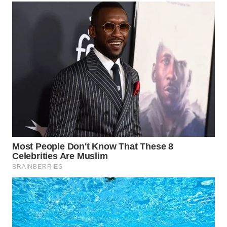
WN
PADANG
LAWAS
WN
SUMEDANG
WN
CIANJUR
WN
KEPULAUAN
SERIBU
WN
TANGERANG