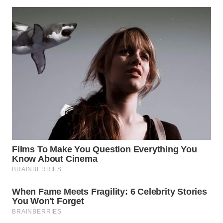
WN
KARAWANG
WN
BEKASI
WN
BOGOR
WN
DEPOK
WN
TAPANULI
UTARA
WN
SAMOSIR