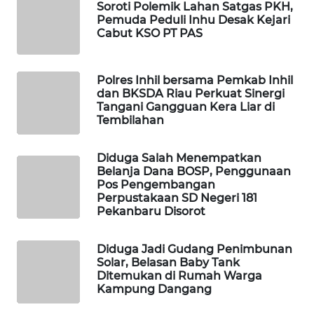
Soroti Polemik Lahan Satgas PKH,
WAHANANEWS
Pemuda Peduli Inhu Desak Kejari
CO ID
Cabut KSO PT PAS
WAHANANEWS
NET
Polres Inhil bersama Pemkab Inhil
dan BKSDA Riau Perkuat Sinergi
Tangani Gangguan Kera Liar di
WAHANA
Tembilahan
SPORT
Diduga Salah Menempatkan
WAHANA
Belanja Dana BOSP, Penggunaan
UMKM
Pos Pengembangan
Perpustakaan SD Negeri 181
Pekanbaru Disorot
WAHANA
SELEB
Diduga Jadi Gudang Penimbunan
Solar, Belasan Baby Tank
WAHANA
Ditemukan di Rumah Warga
PERSONA
Kampung Dangang