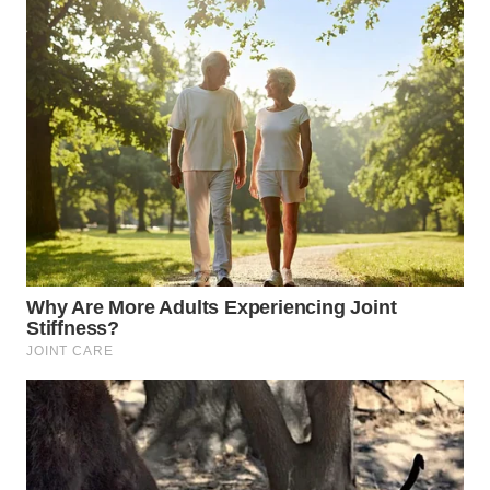
WN
KARAWANG
WN
BEKASI
WN
BOGOR
WN
DEPOK
WN
TAPANULI
UTARA
WN
SAMOSIR