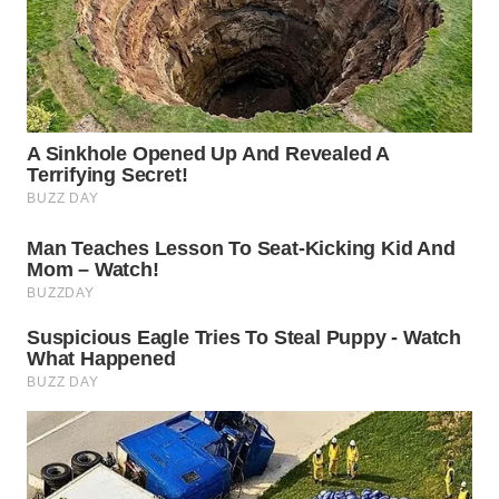
WN
SUKABUMI
WN
PURWAKARTA
WN
PRIANGAN
TIMUR
WN
SEMARANG
WN
SOLO
WN
BOROBUDUR