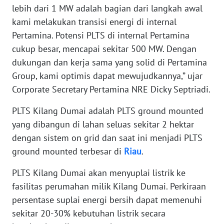
WN
lebih dari 1 MW adalah bagian dari langkah awal
JAKARTA
kami melakukan transisi energi di internal
Pertamina. Potensi PLTS di internal Pertamina
WN
cukup besar, mencapai sekitar 500 MW. Dengan
JABAR
dukungan dan kerja sama yang solid di Pertamina
Group, kami optimis dapat mewujudkannya,” ujar
WN
BANTEN
Corporate Secretary Pertamina NRE Dicky Septriadi.
PLTS Kilang Dumai adalah PLTS ground mounted
WN
yang dibangun di lahan seluas sekitar 2 hektar
NTT
dengan sistem on grid dan saat ini menjadi PLTS
WN
ground mounted terbesar di
Riau
.
KEPRI
PLTS Kilang Dumai akan menyuplai listrik ke
fasilitas perumahan milik Kilang Dumai. Perkiraan
WN
PAPUA
persentase suplai energi bersih dapat memenuhi
sekitar 20-30% kebutuhan listrik secara
WN