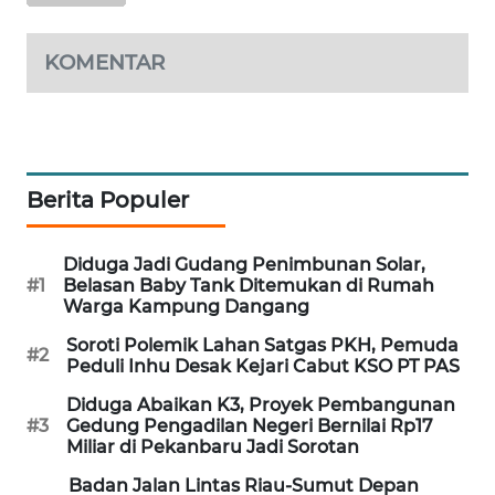
MASYARAKAT
KELISTRIKAN
KOMENTAR
WALINKI
ID
MAWAKA
Berita Populer
ID
Diduga Jadi Gudang Penimbunan Solar,
MARTABAT
#1
Belasan Baby Tank Ditemukan di Rumah
NET
Warga Kampung Dangang
Soroti Polemik Lahan Satgas PKH, Pemuda
PLN
#2
Peduli Inhu Desak Kejari Cabut KSO PT PAS
WATCH
Diduga Abaikan K3, Proyek Pembangunan
#3
Gedung Pengadilan Negeri Bernilai Rp17
MKLI
Miliar di Pekanbaru Jadi Sorotan
Badan Jalan Lintas Riau-Sumut Depan
LPKKI