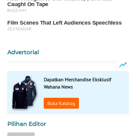
WAHANA
INFRASTRUKTUR
WAHANA
KONSUMEN
WAHANA
Advertorial
LISTRIK
WAHANA
TRAVEL
Dapatkan Merchandise Eksklusif
Wahana News
WAHANA
TV
Buka Katalog
WAHANANEWS
Pilihan Editor
ID