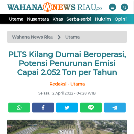
Utama
Nusantara
Khas
Serba-serbi
Hukrim
Opini
P
WAHANA
Tutup
TV
Wahana News Riau
Utama
UTAMA
PLTS Kilang Dumai Beroperasi,
Potensi Penurunan Emisi
NUSANTARA
Capai 2.052 Ton per Tahun
Redaksi - Utama
KHAS
Selasa, 12 April 2022 - 04:28 WIB
SERBA-
SERBI
HUKRIM