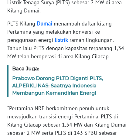
Listrik Tenaga Surya (PLTS) sebesar 2 MW di area
Kilang Dumai.
PEDOMAN
MEDIA
PLTS Kilang
Dumai
menambah daftar kilang
SIBER
Pertamina yang melakukan konversi ke
penggunaan energi
listrik
ramah lingkungan.
REDAKSI
Tahun lalu PLTS dengan kapasitas terpasang 1,34
KARIR
MW telah beroperasi di area Kilang Cilacap.
Baca Juga:
DISCLAIMER
Prabowo Dorong PLTD Diganti PLTS,
ALPERKLINAS: Saatnya Indonesia
Wahana
News
Membangun Kemandirian Energi
Regional
“Pertamina NRE berkomitmen penuh untuk
WN
mewujudkan transisi energi Pertamina. PLTS di
SUMUT
Kilang Cilacap sebesar 1,34 MW dan Kilang Dumai
sebesar 2 MW serta PLTS di 143 SPBU sebesar