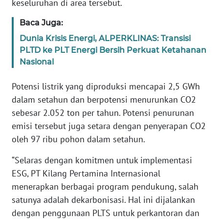
keseluruhan di area tersebut.
PAPUA
BARAT
Baca Juga:
Dunia Krisis Energi, ALPERKLINAS: Transisi
WN
PLTD ke PLT Energi Bersih Perkuat Ketahanan
RIAU
Nasional
WN
Potensi listrik yang diproduksi mencapai 2,5 GWh
SERAMBI
dalam setahun dan berpotensi menurunkan CO2
sebesar 2.052 ton per tahun. Potensi penurunan
WN
emisi tersebut juga setara dengan penyerapan CO2
JAMBI
oleh 97 ribu pohon dalam setahun.
WN
“Selaras dengan komitmen untuk implementasi
SULTRA
ESG, PT Kilang Pertamina Internasional
menerapkan berbagai program pendukung, salah
WN
satunya adalah dekarbonisasi. Hal ini dijalankan
NTB
dengan penggunaan PLTS untuk perkantoran dan