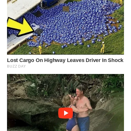
WN
MADURA
WN
SURABAYA
WN
NATUNA
WN
BINTAN
WN
MANDALIKA
WN
LIKUPANG