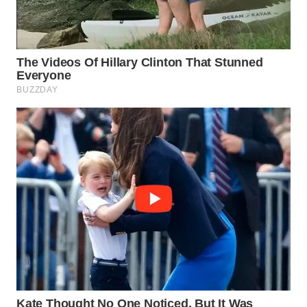
WN
LABUANBAJO
WN
BORNEO
Wahana
Media
Group
WAHANA
NEWS
WAHANA
TANI
WAHANA
ADVOKAT