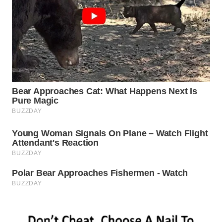
WN
PADANG
LAWAS
WN
SUMEDANG
WN
CIANJUR
WN
KEPULAUAN
SERIBU
WN
TANGERANG