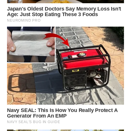
SIMALUNGUN
WN
LABUHANBATU
WN
TAPANULI
TENGAH
WN DELI
SERDANG
WN
TEBING
TINGGI
WN
PAKPAK