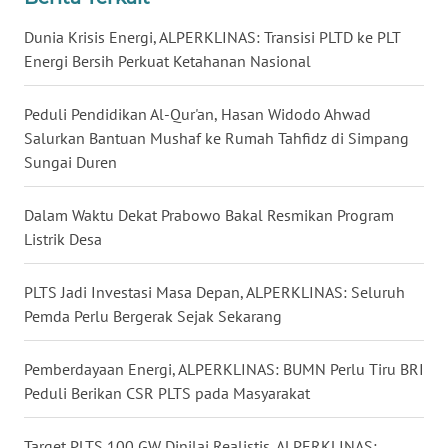
WN
KALBAR
Dunia Krisis Energi, ALPERKLINAS: Transisi PLTD ke PLT
Energi Bersih Perkuat Ketahanan Nasional
WN
KALTENG
Peduli Pendidikan Al-Qur'an, Hasan Widodo Ahwad
Salurkan Bantuan Mushaf ke Rumah Tahfidz di Simpang
WN
Sungai Duren
KALTARA
Dalam Waktu Dekat Prabowo Bakal Resmikan Program
WN
Listrik Desa
KALSEL
PLTS Jadi Investasi Masa Depan, ALPERKLINAS: Seluruh
WN
Pemda Perlu Bergerak Sejak Sekarang
KALTIM
Pemberdayaan Energi, ALPERKLINAS: BUMN Perlu Tiru BRI
WN
Peduli Berikan CSR PLTS pada Masyarakat
SULSEL
Target PLTS 100 GW Dinilai Realistis, ALPERKLINAS: