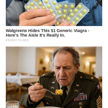
WN
NIAS
WN
LANGKAT
WN
TAPANULI
SELATAN
WN
TANJUNG
LESUNG
WN
KARO
WN