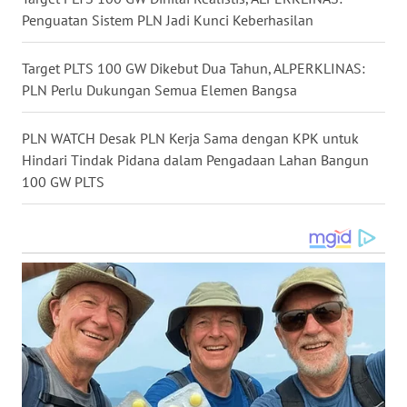
WN
Penguatan Sistem PLN Jadi Kunci Keberhasilan
GORONTALO
Target PLTS 100 GW Dikebut Dua Tahun, ALPERKLINAS:
WN
PLN Perlu Dukungan Semua Elemen Bangsa
SULUT
PLN WATCH Desak PLN Kerja Sama dengan KPK untuk
WN
MALUKU
Hindari Tindak Pidana dalam Pengadaan Lahan Bangun
100 GW PLTS
WN
MALUT
WN
DAIRI
WN
DANAU
TOBA