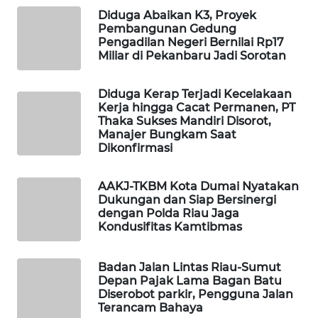
WAHANA
Diduga Abaikan K3, Proyek
OTOMOTIF
Pembangunan Gedung
Pengadilan Negeri Bernilai Rp17
Miliar di Pekanbaru Jadi Sorotan
WAHANA
HEALTH
Diduga Kerap Terjadi Kecelakaan
Kerja hingga Cacat Permanen, PT
WAHANA
Thaka Sukses Mandiri Disorot,
DESA
Manajer Bungkam Saat
WISATA
Dikonfirmasi
LAPAK
AAKJ-TKBM Kota Dumai Nyatakan
WAHANA
Dukungan dan Siap Bersinergi
dengan Polda Riau Jaga
Kondusifitas Kamtibmas
Wahana
Network
Badan Jalan Lintas Riau-Sumut
Depan Pajak Lama Bagan Batu
KONSUMEN
Diserobot parkir, Pengguna Jalan
LISTRIK
Terancam Bahaya