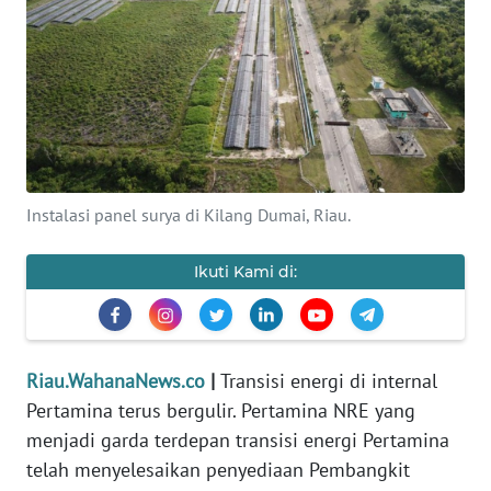
OPINI
PERISTIWA
Informasi
INDEKS
Instalasi panel surya di Kilang Dumai, Riau.
BERITA
Ikuti Kami di:
KONTAK
KAMI
INFO
Riau.WahanaNews.co
|
Transisi energi di internal
IKLAN
Pertamina terus bergulir. Pertamina NRE yang
menjadi garda terdepan transisi energi Pertamina
TENTANG
telah menyelesaikan penyediaan Pembangkit
KAMI