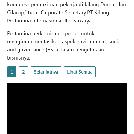
kompleks pemukiman pekerja di kilang Dumai dan
WN
SULTENG
Cilacap,” tutur Corporate Secretary PT Kilang
Pertamina Internasional Ifki Sukarya.
WN
Pertamina berkomitmen penuh untuk
SULBAR
mengimplementasikan aspek environment, social
and governance (ESG) dalam pengelolaan
WN
BABEL
bisnisnya.
WN
1
2
Selanjutnya
Lihat Semua
SUMBAR
WN
SUMSEL
WN
BENGKULU