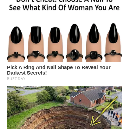
WN
BINJAI
WN
CIREBON
WN
INDRAMAYU
WN
KUNINGAN
WN
MAJALENGKA
WN
SUBANG