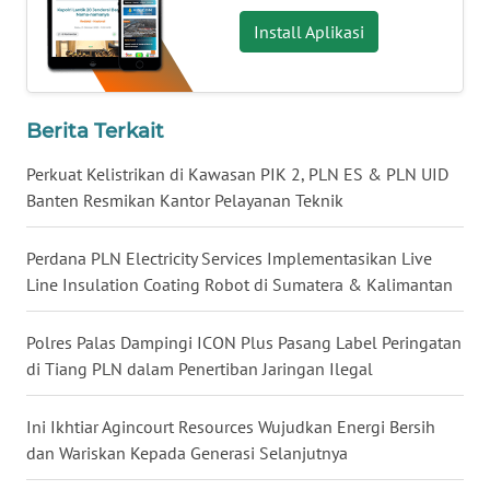
WN
Install Aplikasi
KALBAR
WN
KALTENG
Berita Terkait
WN
Perkuat Kelistrikan di Kawasan PIK 2, PLN ES & PLN UID
KALTARA
Banten Resmikan Kantor Pelayanan Teknik
WN
Perdana PLN Electricity Services Implementasikan Live
KALSEL
Line Insulation Coating Robot di Sumatera & Kalimantan
WN
Polres Palas Dampingi ICON Plus Pasang Label Peringatan
KALTIM
di Tiang PLN dalam Penertiban Jaringan Ilegal
WN
Ini Ikhtiar Agincourt Resources Wujudkan Energi Bersih
SULSEL
dan Wariskan Kepada Generasi Selanjutnya