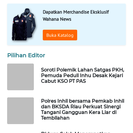
MASYARAKAT
Dapatkan Merchandise Eksklusif
KELISTRIKAN
Wahana News
WALINKI
ID
Buka Katalog
MAWAKA
Pilihan Editor
ID
Soroti Polemik Lahan Satgas PKH,
MARTABAT
Pemuda Peduli Inhu Desak Kejari
NET
Cabut KSO PT PAS
PLN
WATCH
Polres Inhil bersama Pemkab Inhil
dan BKSDA Riau Perkuat Sinergi
Tangani Gangguan Kera Liar di
MKLI
Tembilahan
LPKKI