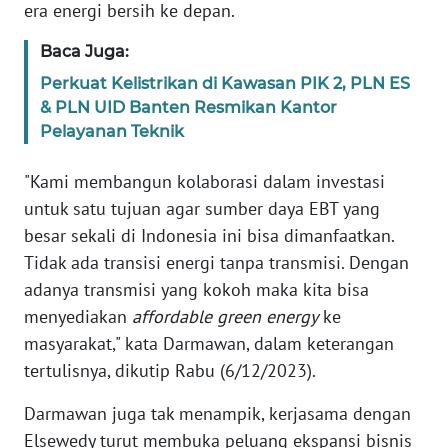
era energi bersih ke depan.
PAPUA
BARAT
Baca Juga:
Perkuat Kelistrikan di Kawasan PIK 2, PLN ES
WN
& PLN UID Banten Resmikan Kantor
RIAU
Pelayanan Teknik
WN
"Kami membangun kolaborasi dalam investasi
SERAMBI
untuk satu tujuan agar sumber daya EBT yang
besar sekali di Indonesia ini bisa dimanfaatkan.
WN
Tidak ada transisi energi tanpa transmisi. Dengan
JAMBI
adanya transmisi yang kokoh maka kita bisa
menyediakan
affordable green energy
ke
WN
SULTRA
masyarakat," kata Darmawan, dalam keterangan
tertulisnya, dikutip Rabu (6/12/2023).
WN
Darmawan juga tak menampik, kerjasama dengan
NTB
Elsewedy turut membuka peluang ekspansi bisnis