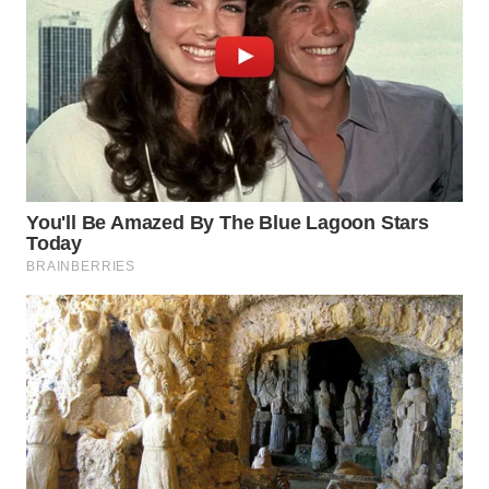
WN
BINJAI
WN
CIREBON
WN
INDRAMAYU
WN
KUNINGAN
WN
MAJALENGKA
WN
SUBANG