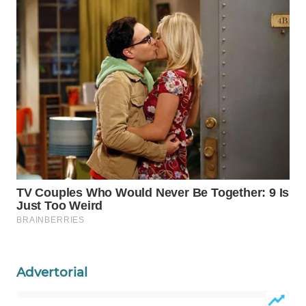
WAHANA
OTOMOTIF
WAHANA
HEALTH
WAHANA
DESA
WISATA
LAPAK
WAHANA
Wahana
Network
KONSUMEN
Advertorial
LISTRIK