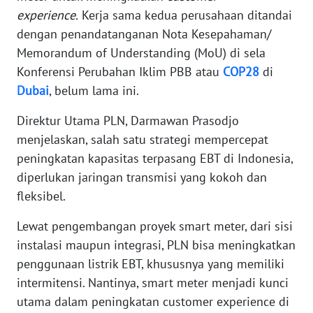
WN
experience.
Kerja sama kedua perusahaan ditandai
JAKARTA
dengan penandatanganan Nota Kesepahaman/
Memorandum of Understanding (MoU) di sela
WN
JABAR
Konferensi Perubahan Iklim PBB atau
COP28
di
Dubai
, belum lama ini.
WN
Direktur Utama PLN, Darmawan Prasodjo
BANTEN
menjelaskan, salah satu strategi mempercepat
peningkatan kapasitas terpasang EBT di Indonesia,
WN
NTT
diperlukan jaringan transmisi yang kokoh dan
fleksibel.
WN
KEPRI
Lewat pengembangan proyek smart meter, dari sisi
instalasi maupun integrasi, PLN bisa meningkatkan
WN
penggunaan listrik EBT, khususnya yang memiliki
PAPUA
intermitensi. Nantinya, smart meter menjadi kunci
utama dalam peningkatan customer experience di
WN