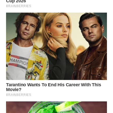
WN
KARAWANG
WN
BEKASI
WN
BOGOR
WN
DEPOK
WN
TAPANULI
UTARA
WN
SAMOSIR