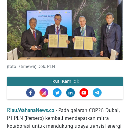
OPINI
PERISTIWA
Informasi
INDEKS
BERITA
(foto istimewa) Dok. PLN
KONTAK
Ikuti Kami di:
KAMI
INFO
IKLAN
Riau.WahanaNews.co
-
Pada gelaran COP28 Dubai,
PT PLN (Persero) kembali mendapatkan mitra
TENTANG
KAMI
kolaborasi untuk mendukung upaya transisi energi