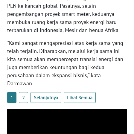
WN
PLN ke kancah global. Pasalnya, selain
SULTENG
pengembangan proyek smart meter, keduanya
membuka ruang kerja sama proyek energi baru
WN
terbarukan di Indonesia, Mesir dan benua Afrika.
SULBAR
"Kami sangat mengapresiasi atas kerja sama yang
WN
telah terjalin. Diharapkan, melalui kerja sama ini
BABEL
kita semua akan mempercepat transisi energi dan
juga memberikan keuntungan bagi kedua
WN
perusahaan dalam ekspansi bisnis," kata
SUMBAR
Darmawan.
WN
1
2
Selanjutnya
Lihat Semua
SUMSEL
WN
BENGKULU