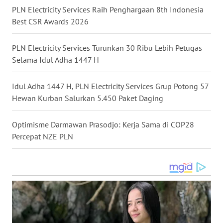
WN
PLN Electricity Services Raih Penghargaan 8th Indonesia
GORONTALO
Best CSR Awards 2026
WN
PLN Electricity Services Turunkan 30 Ribu Lebih Petugas
SULUT
Selama Idul Adha 1447 H
WN
Idul Adha 1447 H, PLN Electricity Services Grup Potong 57
MALUKU
Hewan Kurban Salurkan 5.450 Paket Daging
WN
MALUT
Optimisme Darmawan Prasodjo: Kerja Sama di COP28
Percepat NZE PLN
WN
DAIRI
WN
DANAU
TOBA