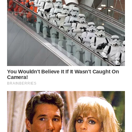
WN
LABUANBAJO
WN
BORNEO
Wahana
Media
Group
WAHANA
NEWS
WAHANA
TANI
WAHANA
ADVOKAT