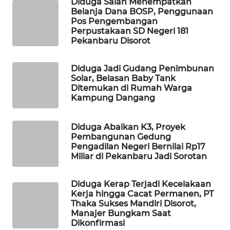
Diduga Salah Menempatkan
Belanja Dana BOSP, Penggunaan
Pos Pengembangan
LKKI
Perpustakaan SD Negeri 181
Pekanbaru Disorot
KOPEKLIN
Diduga Jadi Gudang Penimbunan
Solar, Belasan Baby Tank
PORTAL
Ditemukan di Rumah Warga
KONSUMEN
Kampung Dangang
FORWAMKI
Diduga Abaikan K3, Proyek
Pembangunan Gedung
ALPERKLINAS
Pengadilan Negeri Bernilai Rp17
Miliar di Pekanbaru Jadi Sorotan
FORJASIDA
Diduga Kerap Terjadi Kecelakaan
Kerja hingga Cacat Permanen, PT
TAMBANG
Thaka Sukses Mandiri Disorot,
NEWS
Manajer Bungkam Saat
Dikonfirmasi