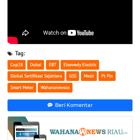
WN
LAMPUNG
WN
JATENG
WN
Tag:
NUSANTARA
Cop28
Dubai
EBT
Elsewedy Electric
WN
Global Sertifikasi Sejahtera
GSS
Mesir
Pt Pln
JOGJA
Smart Meter
Wahananewsco
WN
JATIM
Beri Komentar
WN
BALI