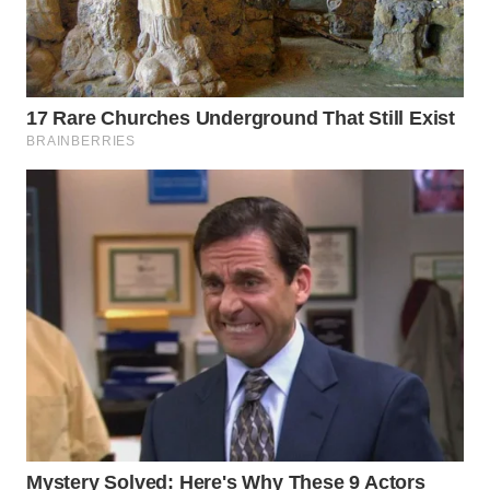
WN
SUKABUMI
WN
PURWAKARTA
WN
PRIANGAN
TIMUR
WN
SEMARANG
WN
SOLO
WN
BOROBUDUR