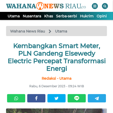
Utama
Nusantara
Khas
Serba-serbi
Hukrim
Opini
P
WAHANA
Tutup
TV
Wahana News Riau
Utama
UTAMA
Kembangkan Smart Meter,
PLN Gandeng Elsewedy
NUSANTARA
Electric Percepat Transformasi
Energi
KHAS
Redaksi - Utama
Rabu, 6 Desember 2023 - 09:24 WIB
SERBA-
SERBI
HUKRIM