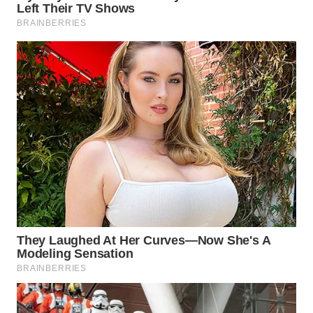
WN
MADURA
WN
SURABAYA
WN
NATUNA
WN
BINTAN
WN
MANDALIKA
WN
LIKUPANG