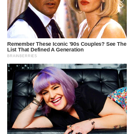
WAHANA
INFRASTRUKTUR
WAHANA
KONSUMEN
WAHANA
LISTRIK
WAHANA
TRAVEL
WAHANA
TV
WAHANANEWS
ID