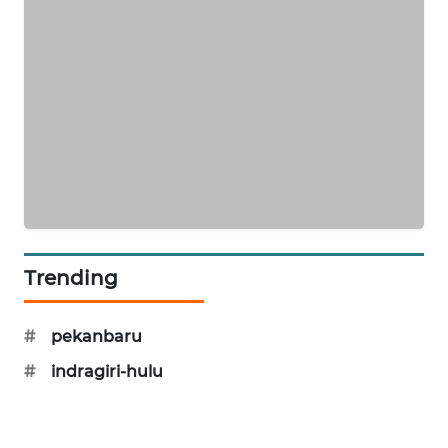
ID
ENERGI
NEWS
CILEUNGSI
NEWS
BERKAT
NEWS
Trending
BERAMPU
NEWS
#
pekanbaru
ANUGERAH
#
indragiri-hulu
NEWS
AKHLAK