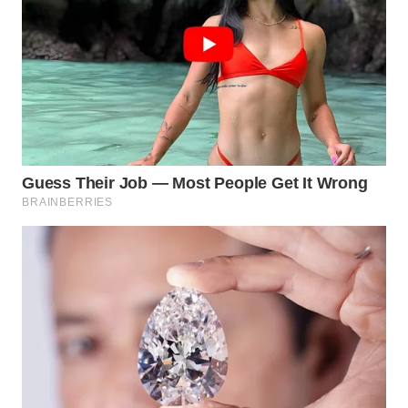
WN
NIAS
WN
LANGKAT
WN
TAPANULI
SELATAN
WN
TANJUNG
LESUNG
WN
KARO
WN