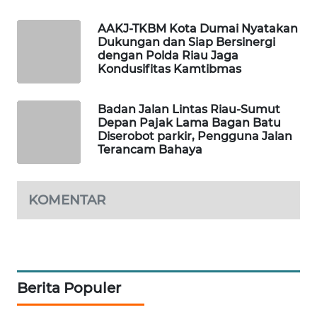
SITUNGIR
NEWS
AAKJ-TKBM Kota Dumai Nyatakan
Dukungan dan Siap Bersinergi
dengan Polda Riau Jaga
SIDIKALANG
Kondusifitas Kamtibmas
NEWS
Badan Jalan Lintas Riau-Sumut
SIBARAGAS
Depan Pajak Lama Bagan Batu
NEWS
Diserobot parkir, Pengguna Jalan
Terancam Bahaya
METRO
SIANTAR
NEWS
KOMENTAR
METRO
MEDAN
NEWS
Berita Populer
METRO
JAKARTA