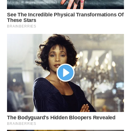
WAHANANEWS
CO ID
WAHANANEWS
NET
WAHANA
SPORT
WAHANA
UMKM
WAHANA
SELEB
WAHANA
PERSONA