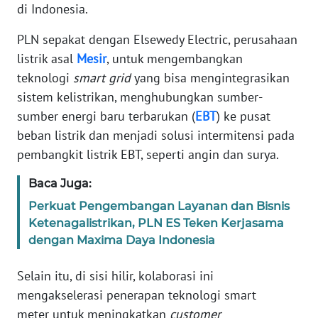
di Indonesia.
PEDOMAN
PLN sepakat dengan Elsewedy Electric, perusahaan
MEDIA
SIBER
listrik asal
Mesir
, untuk mengembangkan
teknologi
smart grid
yang bisa mengintegrasikan
REDAKSI
sistem kelistrikan, menghubungkan sumber-
sumber energi baru terbarukan (
EBT
) ke pusat
KARIR
beban listrik dan menjadi solusi intermitensi pada
pembangkit listrik EBT, seperti angin dan surya.
DISCLAIMER
Baca Juga:
Wahana
Perkuat Pengembangan Layanan dan Bisnis
News
Ketenagalistrikan, PLN ES Teken Kerjasama
Regional
dengan Maxima Daya Indonesia
WN
Selain itu, di sisi hilir, kolaborasi ini
SUMUT
mengakselerasi penerapan teknologi smart
meter untuk meningkatkan
customer