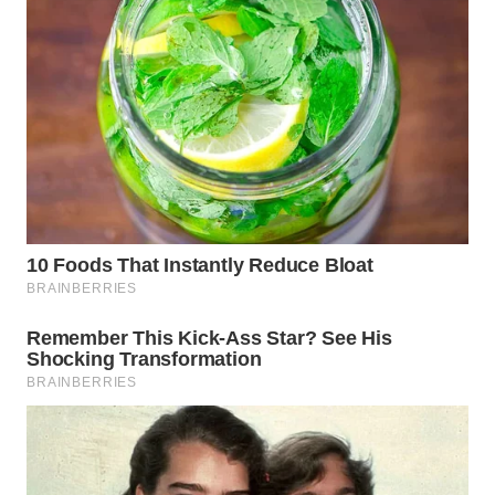
WN
PADANG
LAWAS
WN
SUMEDANG
WN
CIANJUR
WN
KEPULAUAN
SERIBU
WN
TANGERANG