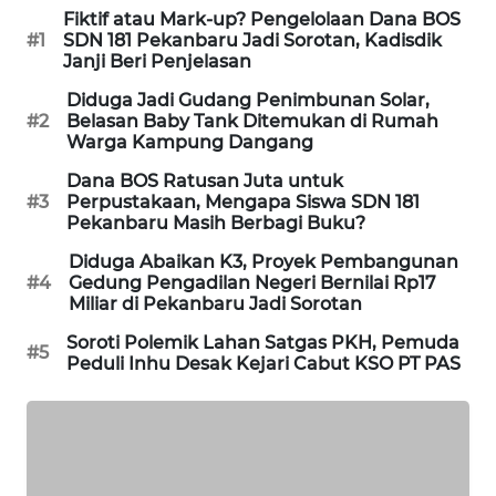
Fiktif atau Mark-up? Pengelolaan Dana BOS
NEWS
#1
SDN 181 Pekanbaru Jadi Sorotan, Kadisdik
Janji Beri Penjelasan
KRT
Diduga Jadi Gudang Penimbunan Solar,
NEWS
#2
Belasan Baby Tank Ditemukan di Rumah
Warga Kampung Dangang
KARING
Dana BOS Ratusan Juta untuk
NEWS
#3
Perpustakaan, Mengapa Siswa SDN 181
Pekanbaru Masih Berbagi Buku?
JURNAL
Diduga Abaikan K3, Proyek Pembangunan
MARITIM
#4
Gedung Pengadilan Negeri Bernilai Rp17
Miliar di Pekanbaru Jadi Sorotan
HUMBANG
Soroti Polemik Lahan Satgas PKH, Pemuda
NEWS
#5
Peduli Inhu Desak Kejari Cabut KSO PT PAS
GARONGGANG
NEWS
FISUELRI