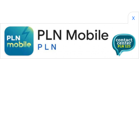
X
WAHANA MEDIA GROUP
|
|
|