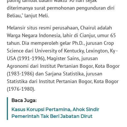
paling lambat dalam waktu 90 hari sejak
WN
JAKARTA
diterimanya surat permohonan pengunduran diri
Beliau," lanjut Meli.
WN
Melansir situs resmi perusahaan, Chairul adalah
JABAR
Warga Negara Indonesia, lahir di Cianjur, umur 65
tahun. Dia memperoleh gelar Ph.D., jurusan Crop
WN
BANTEN
Science dari University of Kentucky, Lexington, Ky -
USA (1991-1996), Magister Sains, jurusan
WN
Agronomi dari Institut Pertanian Bogor, Kota Bogor
NTT
(1983-1986) dan Sarjana Statistika, jurusan
Statistika dari Institut Pertanian Bogor, Kota Bogor
WN
(1976-1980).
KEPRI
Baca Juga:
WN
Kasus Korupsi Pertamina, Ahok Sindir
PAPUA
Pemerintah Tak Beri Jabatan Dirut
WN