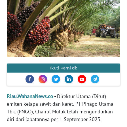
OPINI
PERISTIWA
Informasi
INDEKS
BERITA
Ikuti Kami di:
KONTAK
KAMI
INFO
Riau.WahanaNews.co
-
Direktur Utama (Dirut)
IKLAN
emiten kelapa sawit dan karet, PT Pinago Utama
Tbk. (PNGO), Chairul Muluk telah mengundurkan
TENTANG
diri dari jabatannya per 1 September 2023.
KAMI