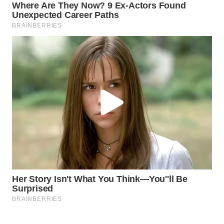
WAHANANEWS
CO ID
WAHANANEWS
NET
WAHANA
SPORT
WAHANA
UMKM
WAHANA
SELEB
WAHANA
PERSONA