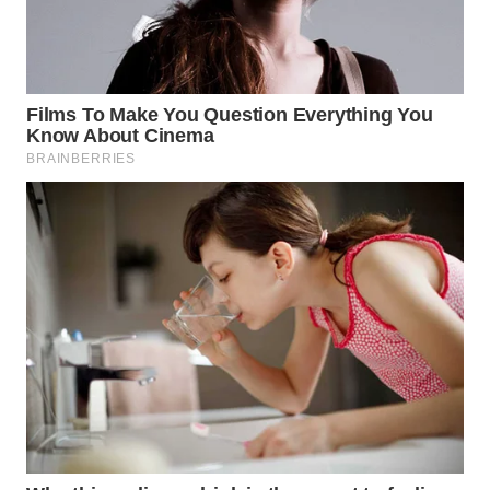
WN
NIAS
WN
LANGKAT
WN
TAPANULI
SELATAN
WN
TANJUNG
LESUNG
WN
KARO
WN