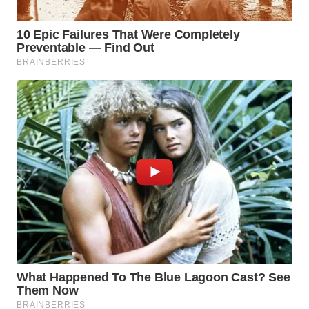
WN
SUKABUMI
WN
PURWAKARTA
WN
PRIANGAN
TIMUR
WN
SEMARANG
WN
SOLO
WN
BOROBUDUR