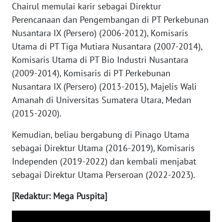
Chairul memulai karir sebagai Direktur
PAPUA
Perencanaan dan Pengembangan di PT Perkebunan
BARAT
Nusantara IX (Persero) (2006-2012), Komisaris
Utama di PT Tiga Mutiara Nusantara (2007-2014),
WN
RIAU
Komisaris Utama di PT Bio Industri Nusantara
(2009-2014), Komisaris di PT Perkebunan
WN
Nusantara IX (Persero) (2013-2015), Majelis Wali
SERAMBI
Amanah di Universitas Sumatera Utara, Medan
(2015-2020).
WN
JAMBI
Kemudian, beliau bergabung di Pinago Utama
sebagai Direktur Utama (2016-2019), Komisaris
WN
Independen (2019-2022) dan kembali menjabat
SULTRA
sebagai Direktur Utama Perseroan (2022-2023).
WN
[Redaktur: Mega Puspita]
NTB