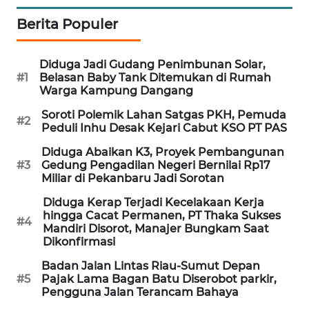
SITUNGIR
Berita Populer
NEWS
SIDIKALANG
Diduga Jadi Gudang Penimbunan Solar,
NEWS
#1
Belasan Baby Tank Ditemukan di Rumah
Warga Kampung Dangang
SIBARAGAS
Soroti Polemik Lahan Satgas PKH, Pemuda
#2
NEWS
Peduli Inhu Desak Kejari Cabut KSO PT PAS
Diduga Abaikan K3, Proyek Pembangunan
METRO
#3
Gedung Pengadilan Negeri Bernilai Rp17
SIANTAR
Miliar di Pekanbaru Jadi Sorotan
NEWS
Diduga Kerap Terjadi Kecelakaan Kerja
hingga Cacat Permanen, PT Thaka Sukses
#4
Mandiri Disorot, Manajer Bungkam Saat
METRO
Dikonfirmasi
MEDAN
NEWS
Badan Jalan Lintas Riau-Sumut Depan
#5
Pajak Lama Bagan Batu Diserobot parkir,
Pengguna Jalan Terancam Bahaya
METRO
JAKARTA