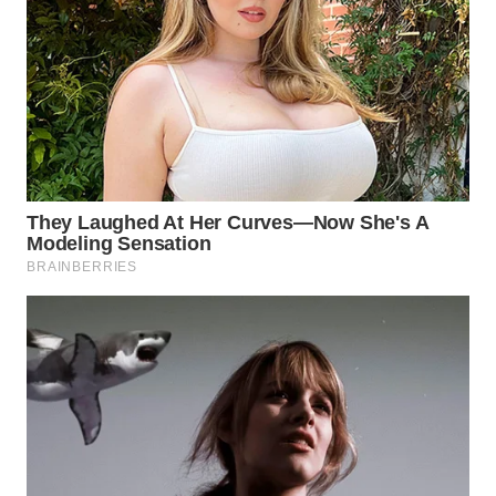
WN
GORONTALO
WN
SULUT
WN
MALUKU
WN
MALUT
WN
DAIRI
WN
DANAU
TOBA