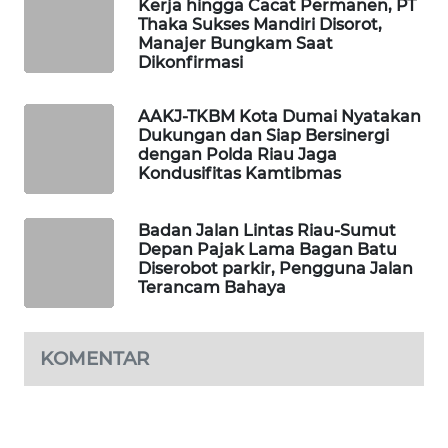
Kerja hingga Cacat Permanen, PT
Thaka Sukses Mandiri Disorot,
Manajer Bungkam Saat
LKKI
Dikonfirmasi
KOPEKLIN
AAKJ-TKBM Kota Dumai Nyatakan
Dukungan dan Siap Bersinergi
dengan Polda Riau Jaga
PORTAL
Kondusifitas Kamtibmas
KONSUMEN
FORWAMKI
Badan Jalan Lintas Riau-Sumut
Depan Pajak Lama Bagan Batu
Diserobot parkir, Pengguna Jalan
ALPERKLINAS
Terancam Bahaya
FORJASIDA
KOMENTAR
TAMBANG
NEWS