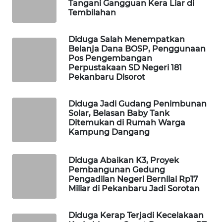
Tangani Gangguan Kera Liar di
MASYARAKAT
Tembilahan
KELISTRIKAN
Diduga Salah Menempatkan
WALINKI
Belanja Dana BOSP, Penggunaan
ID
Pos Pengembangan
Perpustakaan SD Negeri 181
Pekanbaru Disorot
MAWAKA
ID
Diduga Jadi Gudang Penimbunan
Solar, Belasan Baby Tank
MARTABAT
Ditemukan di Rumah Warga
NET
Kampung Dangang
PLN
Diduga Abaikan K3, Proyek
WATCH
Pembangunan Gedung
Pengadilan Negeri Bernilai Rp17
Miliar di Pekanbaru Jadi Sorotan
MKLI
Diduga Kerap Terjadi Kecelakaan
LPKKI