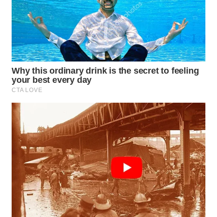
WN
BINJAI
WN
CIREBON
WN
INDRAMAYU
WN
KUNINGAN
WN
MAJALENGKA
WN
SUBANG