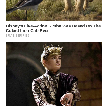
WAHANA
INFRASTRUKTUR
WAHANA
KONSUMEN
WAHANA
LISTRIK
WAHANA
TRAVEL
WAHANA
TV
WAHANANEWS
ID