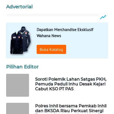
WAHANA
Advertorial
OTOMOTIF
WAHANA
HEALTH
Dapatkan Merchandise Eksklusif
Wahana News
WAHANA
DESA
Buka Katalog
WISATA
LAPAK
Pilihan Editor
WAHANA
Soroti Polemik Lahan Satgas PKH,
Wahana
Pemuda Peduli Inhu Desak Kejari
Network
Cabut KSO PT PAS
KONSUMEN
Polres Inhil bersama Pemkab Inhil
LISTRIK
dan BKSDA Riau Perkuat Sinergi