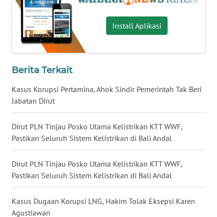
WN
LAMPUNG
Install Aplikasi
WN
JATENG
Berita Terkait
WN
NUSANTARA
Kasus Korupsi Pertamina, Ahok Sindir Pemerintah Tak Beri
Jabatan Dirut
WN
JOGJA
Dirut PLN Tinjau Posko Utama Kelistrikan KTT WWF,
Pastikan Seluruh Sistem Kelistrikan di Bali Andal
WN
JATIM
Dirut PLN Tinjau Posko Utama Kelistrikan KTT WWF,
Pastikan Seluruh Sistem Kelistrikan di Bali Andal
WN
BALI
Kasus Dugaan Korupsi LNG, Hakim Tolak Eksepsi Karen
Agustiawan