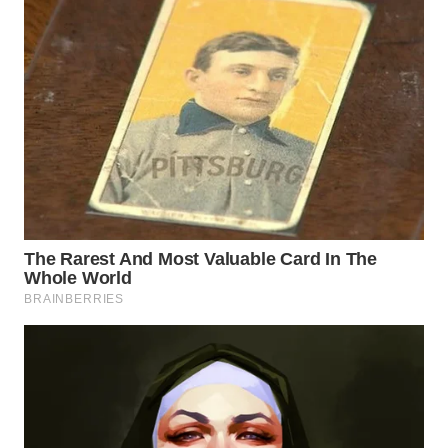
WN
KARAWANG
WN
BEKASI
WN
BOGOR
WN
DEPOK
WN
TAPANULI
UTARA
WN
SAMOSIR