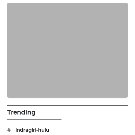
NEWS
KRT
NEWS
KARING
NEWS
JURNAL
MARITIM
HUMBANG
NEWS
GARONGGANG
Trending
NEWS
#
indragiri-hulu
FISUELRI