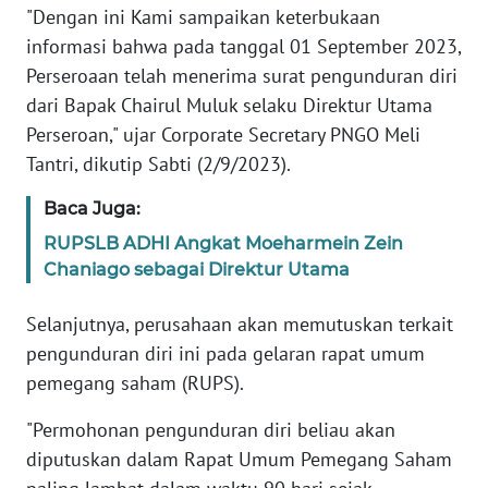
"Dengan ini Kami sampaikan keterbukaan
PEDOMAN
informasi bahwa pada tanggal 01 September 2023,
MEDIA
Perseroaan telah menerima surat pengunduran diri
SIBER
dari Bapak Chairul Muluk selaku Direktur Utama
Perseroan," ujar Corporate Secretary PNGO Meli
REDAKSI
Tantri, dikutip Sabti (2/9/2023).
KARIR
Baca Juga:
RUPSLB ADHI Angkat Moeharmein Zein
DISCLAIMER
Chaniago sebagai Direktur Utama
Wahana
Selanjutnya, perusahaan akan memutuskan terkait
News
pengunduran diri ini pada gelaran rapat umum
Regional
pemegang saham (RUPS).
WN
"Permohonan pengunduran diri beliau akan
SUMUT
diputuskan dalam Rapat Umum Pemegang Saham