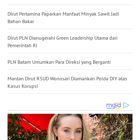
WN
KALBAR
Dirut Pertamina Paparkan Manfaat Minyak Sawit Jadi
Bahan Bakar
WN
KALTENG
Dirut PLN Dianugerahi Green Leadership Utama dari
Pemerintah RI
WN
KALTARA
PLN Batam Umumkan Para Direksi yang Berganti
WN
Mantan Dirut RSUD Wonosari Diamankan Polda DIY atas
KALSEL
Kasus Korupsi
WN
KALTIM
WN
SULSEL