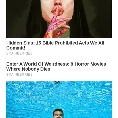
WN
PADANG
LAWAS
WN
SUMEDANG
WN
CIANJUR
WN
KEPULAUAN
SERIBU
WN
TANGERANG