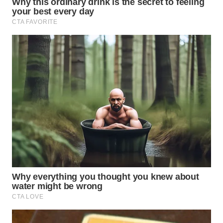
SIMALUNGUN
WN
LABUHANBATU
WN
TAPANULI
TENGAH
WN DELI
SERDANG
WN
TEBING
TINGGI
WN
PAKPAK