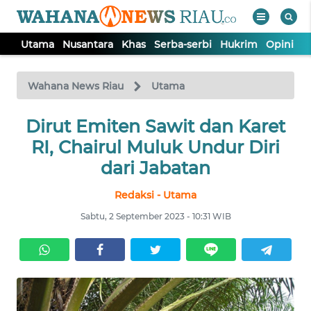
Utama
Nusantara
Khas
Serba-serbi
Hukrim
Opini
P
WAHANA
Tutup
TV
Wahana News Riau
Utama
UTAMA
Dirut Emiten Sawit dan Karet
RI, Chairul Muluk Undur Diri
NUSANTARA
dari Jabatan
Redaksi - Utama
KHAS
Sabtu, 2 September 2023 - 10:31 WIB
SERBA-
SERBI
HUKRIM