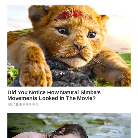
WN
MADURA
WN
SURABAYA
WN
NATUNA
WN
BINTAN
WN
MANDALIKA
WN
LIKUPANG