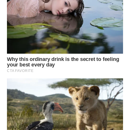
WN
LABUANBAJO
WN
BORNEO
Wahana
Media
Group
WAHANA
NEWS
WAHANA
TANI
WAHANA
ADVOKAT