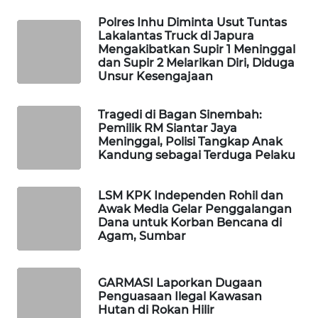
MASYARAKAT
Polres Inhu Diminta Usut Tuntas
KELISTRIKAN
Lakalantas Truck di Japura
Mengakibatkan Supir 1 Meninggal
dan Supir 2 Melarikan Diri, Diduga
WALINKI
Unsur Kesengajaan
ID
Tragedi di Bagan Sinembah:
MAWAKA
Pemilik RM Siantar Jaya
ID
Meninggal, Polisi Tangkap Anak
Kandung sebagai Terduga Pelaku
MARTABAT
NET
LSM KPK Independen Rohil dan
Awak Media Gelar Penggalangan
Dana untuk Korban Bencana di
PLN
Agam, Sumbar
WATCH
MKLI
GARMASI Laporkan Dugaan
Penguasaan Ilegal Kawasan
Hutan di Rokan Hilir
LPKKI