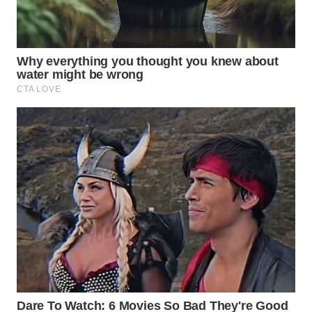
WN
SUKABUMI
WN
PURWAKARTA
WN
PRIANGAN
TIMUR
WN
SEMARANG
WN
SOLO
WN
BOROBUDUR