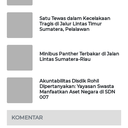
LKKI
Satu Tewas dalam Kecelakaan
Tragis di Jalur Lintas Timur
KOPEKLIN
Sumatera, Pelalawan
PORTAL
KONSUMEN
Minibus Panther Terbakar di Jalan
Lintas Sumatera-Riau
FORWAMKI
ALPERKLINAS
Akuntabilitas Disdik Rohil
Dipertanyakan: Yayasan Swasta
Manfaatkan Aset Negara di SDN
FORJASIDA
007
TAMBANG
KOMENTAR
NEWS