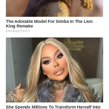
WAHANA
INFRASTRUKTUR
WAHANA
KONSUMEN
WAHANA
LISTRIK
WAHANA
TRAVEL
WAHANA
TV
WAHANANEWS
ID