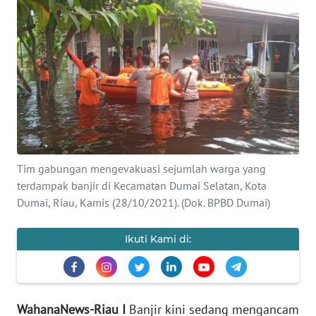
OPINI
PERISTIWA
Informasi
INDEKS
BERITA
Tim gabungan mengevakuasi sejumlah warga yang
KONTAK
terdampak banjir di Kecamatan Dumai Selatan, Kota
KAMI
Dumai, Riau, Kamis (28/10/2021). (Dok. BPBD Dumai)
INFO
Ikuti Kami di:
IKLAN
TENTANG
KAMI
WahanaNews-Riau I
Banjir kini sedang mengancam