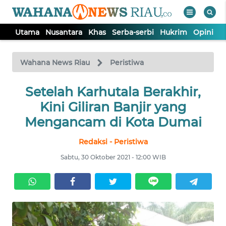
Utama
Nusantara
Khas
Serba-serbi
Hukrim
Opini
P
WAHANA
Tutup
TV
Wahana News Riau
Peristiwa
UTAMA
Setelah Karhutala Berakhir,
Kini Giliran Banjir yang
NUSANTARA
Mengancam di Kota Dumai
Redaksi - Peristiwa
KHAS
Sabtu, 30 Oktober 2021 - 12:00 WIB
SERBA-
SERBI
HUKRIM