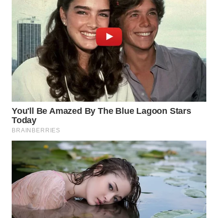
WN
NIAS
WN
LANGKAT
WN
TAPANULI
SELATAN
WN
TANJUNG
LESUNG
WN
KARO
WN