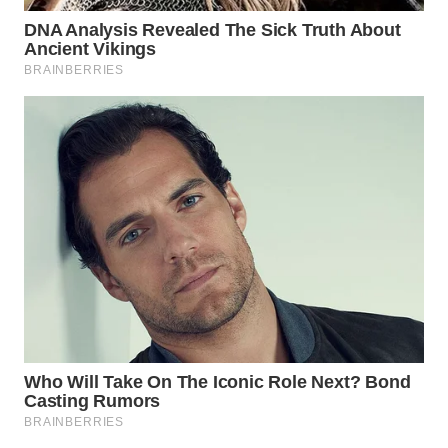
WN
KARAWANG
WN
BEKASI
WN
BOGOR
WN
DEPOK
WN
TAPANULI
UTARA
WN
SAMOSIR