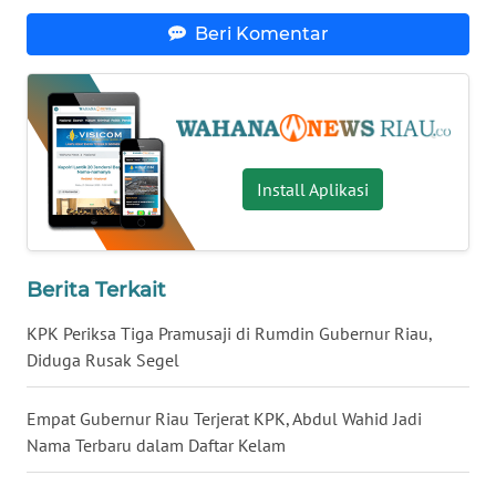
WN
Beri Komentar
LAMPUNG
WN
JATENG
WN
Install Aplikasi
NUSANTARA
WN
JOGJA
Berita Terkait
KPK Periksa Tiga Pramusaji di Rumdin Gubernur Riau,
WN
Diduga Rusak Segel
JATIM
Empat Gubernur Riau Terjerat KPK, Abdul Wahid Jadi
WN
Nama Terbaru dalam Daftar Kelam
BALI