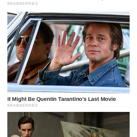
WN
MADURA
WN
SURABAYA
WN
NATUNA
WN
BINTAN
WN
MANDALIKA
WN
LIKUPANG