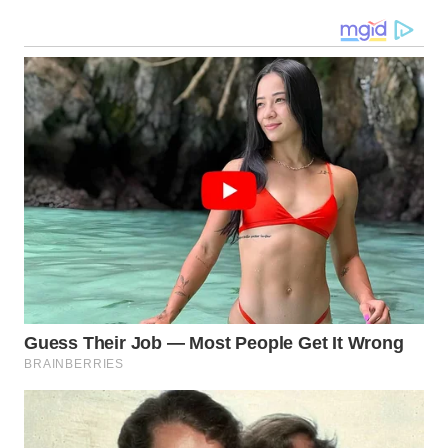
WN
GORONTALO
WN
SULUT
WN
MALUKU
WN
MALUT
WN
DAIRI
WN
DANAU
TOBA