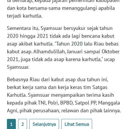
Ia berharap, kepada jajaran pemerintah kabupaten
PAPUA
dan kota bersama-sama menanggulangi apabila
BARAT
terjadi karhutla.
WN
Sementara itu, Syamsuar bersyukur sejak tahun
RIAU
2020 hingga 2021 tidak ada lagi bencana kabut
asap akibat karhutla. "Tahun 2020 lalu Riau bebas
WN
kabut asap. Alhamdulillah, Januari sampai Oktober
SERAMBI
2021, juga tidak ada asap karena karhutla," ucap
Syamsuar.
WN
JAMBI
Bebasnya Riau dari kabut asap dua tahun ini,
berkat kerja sama dan kerja keras tim Satgas
WN
Karhutla. Syamsuar menyampaikan terima kasih
SULTRA
kepada pihak TNI, Polri, BPBD, Satpol PP, Manggala
Agni, pihak perusahaan, relawan dan pihak lainnya.
WN
NTB
1
2
Selanjutnya
Lihat Semua