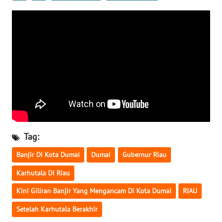
WN
SULTENG
WN
SULBAR
WN
BABEL
WN
SUMBAR
Tag:
WN
Banjir Di Kota Dumai
Dumai
Gubernur Riau
SUMSEL
Karhutala Di Riau
Kini Giliran Banjir Yang Mengancam Di Kota Dumai
RIAU
WN
BENGKULU
Setelah Karhutala Berakhir