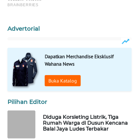
WAHANA
OTOMOTIF
WAHANA
Advertorial
HEALTH
WAHANA
DESA
Dapatkan Merchandise Eksklusif
WISATA
Wahana News
LAPAK
Buka Katalog
WAHANA
Wahana
Pilihan Editor
Network
Diduga Korsleting Listrik, Tiga
KONSUMEN
Rumah Warga di Dusun Kencana
Balai Jaya Ludes Terbakar
LISTRIK