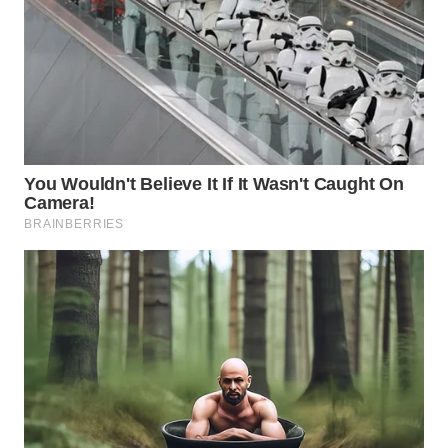
WN
BINJAI
WN
CIREBON
WN
INDRAMAYU
WN
KUNINGAN
WN
MAJALENGKA
WN
SUBANG