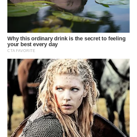
SIMALUNGUN
WN
LABUHANBATU
WN
TAPANULI
TENGAH
WN DELI
SERDANG
WN
TEBING
TINGGI
WN
PAKPAK