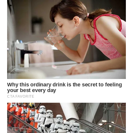
WN
PADANG
LAWAS
WN
SUMEDANG
WN
CIANJUR
WN
KEPULAUAN
SERIBU
WN
TANGERANG