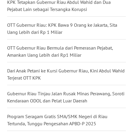
KPK Tetapkan Gubernur Riau Abdul Wahid dan Dua
WN
KALBAR
Pejabat Lain sebagai Tersangka Korupsi
WN
OTT Gubernur Riau: KPK Bawa 9 Orang ke Jakarta, Sita
KALTENG
Uang Lebih dari Rp 1 Miliar
WN
OTT Gubernur Riau Bermula dari Pemerasan Pejabat,
KALTARA
Amankan Uang Lebih dari Rp1 Miliar
WN
Dari Anak Petani ke Kursi Gubernur Riau, Kini Abdul Wahid
KALSEL
Terjerat OTT KPK
WN
Gubernur Riau Tinjau Jalan Rusak Minas Perawang, Soroti
KALTIM
Kendaraan ODOL dan Pelat Luar Daerah
WN
Program Seragam Gratis SMA/SMK Negeri di Riau
SULSEL
Tertunda, Tunggu Pengesahan APBD-P 2025