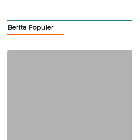
SITUNGIR
NEWS
Berita Populer
SIDIKALANG
NEWS
SIBARAGAS
NEWS
METRO
SIANTAR
NEWS
METRO
MEDAN
NEWS
METRO
JAKARTA