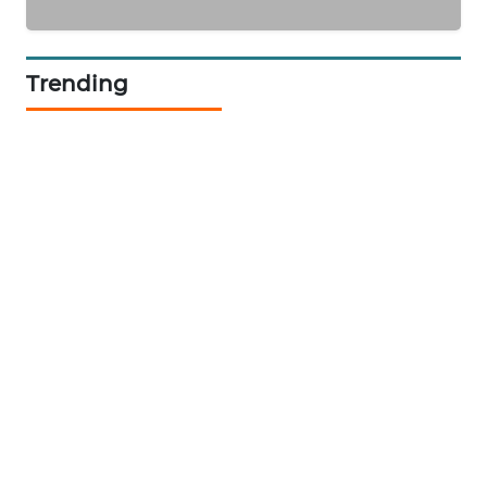
NEWS
KRT
Trending
NEWS
KARING
NEWS
JURNAL
MARITIM
HUMBANG
NEWS
GARONGGANG
NEWS
FISUELRI