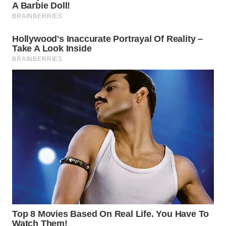
WAHANANEWS
CO ID
WAHANANEWS
NET
WAHANA
SPORT
WAHANA
UMKM
WAHANA
SELEB
WAHANA
PERSONA