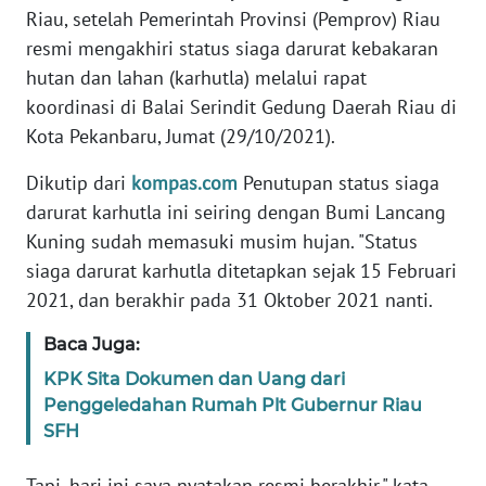
Riau, setelah Pemerintah Provinsi (Pemprov) Riau
PEDOMAN
resmi mengakhiri status siaga darurat kebakaran
MEDIA
hutan dan lahan (karhutla) melalui rapat
SIBER
koordinasi di Balai Serindit Gedung Daerah Riau di
Kota Pekanbaru, Jumat (29/10/2021).
REDAKSI
Dikutip dari
kompas.com
Penutupan status siaga
KARIR
darurat karhutla ini seiring dengan Bumi Lancang
Kuning sudah memasuki musim hujan. "Status
DISCLAIMER
siaga darurat karhutla ditetapkan sejak 15 Februari
2021, dan berakhir pada 31 Oktober 2021 nanti.
Wahana
News
Baca Juga:
Regional
KPK Sita Dokumen dan Uang dari
Penggeledahan Rumah Plt Gubernur Riau
WN
SFH
SUMUT
Tapi, hari ini saya nyatakan resmi berakhir," kata