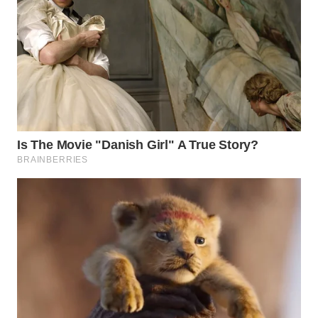
WN
LABUANBAJO
WN
BORNEO
Wahana
Media
Group
WAHANA
NEWS
WAHANA
TANI
WAHANA
ADVOKAT