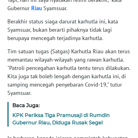
WN
JAKARTA
Gubernur
Riau
Syamsuar.
Berakhir status siaga darurat karhutla ini, kata
WN
Syamsuar, bukan berarti pihaknya tidak lagi
JABAR
berupaya mencegah terjadinya karhutla.
WN
Tim satuan tugas (Satgas) Karhutla Riau akan terus
BANTEN
memantau wilayah-wilayah yang rawan karhutla.
"Patroli pencegahan karhutla tentu terus dilakukan.
WN
Kita juga tak boleh lengah dengan karhutla ini, di
NTT
samping mencegah penyebaran Covid-19," tutur
WN
Syamsuar.
KEPRI
Baca Juga:
WN
KPK Periksa Tiga Pramusaji di Rumdin
PAPUA
Gubernur Riau, Diduga Rusak Segel
WN