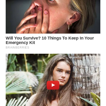
WN
BINJAI
WN
CIREBON
WN
INDRAMAYU
WN
KUNINGAN
WN
MAJALENGKA
WN
SUBANG