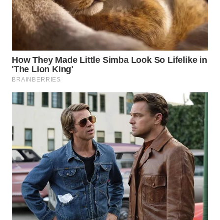
SIMALUNGUN
WN
LABUHANBATU
WN
TAPANULI
TENGAH
WN DELI
SERDANG
WN
TEBING
TINGGI
WN
PAKPAK