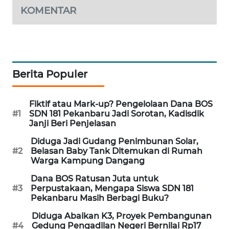
KOMENTAR
LKKI
KOPEKLIN
Berita Populer
PORTAL
KONSUMEN
Fiktif atau Mark-up? Pengelolaan Dana BOS
#1
SDN 181 Pekanbaru Jadi Sorotan, Kadisdik
FORWAMKI
Janji Beri Penjelasan
Diduga Jadi Gudang Penimbunan Solar,
ALPERKLINAS
#2
Belasan Baby Tank Ditemukan di Rumah
Warga Kampung Dangang
FORJASIDA
Dana BOS Ratusan Juta untuk
#3
Perpustakaan, Mengapa Siswa SDN 181
Pekanbaru Masih Berbagi Buku?
TAMBANG
NEWS
Diduga Abaikan K3, Proyek Pembangunan
#4
Gedung Pengadilan Negeri Bernilai Rp17