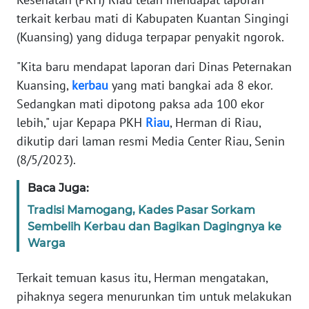
terkait kerbau mati di Kabupaten Kuantan Singingi
PEDOMAN
(Kuansing) yang diduga terpapar penyakit ngorok.
MEDIA
SIBER
"Kita baru mendapat laporan dari Dinas Peternakan
Kuansing,
kerbau
yang mati bangkai ada 8 ekor.
REDAKSI
Sedangkan mati dipotong paksa ada 100 ekor
lebih," ujar Kepapa PKH
Riau
, Herman di Riau,
KARIR
dikutip dari laman resmi Media Center Riau, Senin
(8/5/2023).
DISCLAIMER
Baca Juga:
Wahana
Tradisi Mamogang, Kades Pasar Sorkam
News
Regional
Sembelih Kerbau dan Bagikan Dagingnya ke
Warga
WN
SUMUT
Terkait temuan kasus itu, Herman mengatakan,
pihaknya segera menurunkan tim untuk melakukan