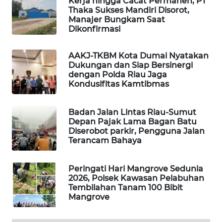
Kerja hingga Cacat Permanen, PT
Thaka Sukses Mandiri Disorot,
MASYARAKAT
Manajer Bungkam Saat
KELISTRIKAN
Dikonfirmasi
WALINKI
AAKJ-TKBM Kota Dumai Nyatakan
ID
Dukungan dan Siap Bersinergi
dengan Polda Riau Jaga
MAWAKA
Kondusifitas Kamtibmas
ID
Badan Jalan Lintas Riau-Sumut
MARTABAT
Depan Pajak Lama Bagan Batu
NET
Diserobot parkir, Pengguna Jalan
Terancam Bahaya
PLN
WATCH
Peringati Hari Mangrove Sedunia
2026, Polsek Kawasan Pelabuhan
Tembilahan Tanam 100 Bibit
MKLI
Mangrove
LPKKI