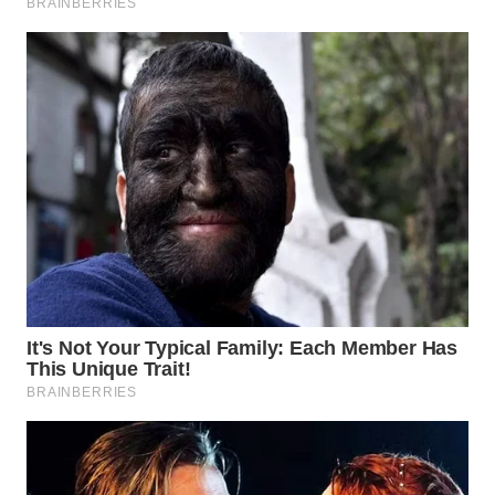
WN
MADURA
WN
SURABAYA
WN
NATUNA
WN
BINTAN
WN
MANDALIKA
WN
LIKUPANG