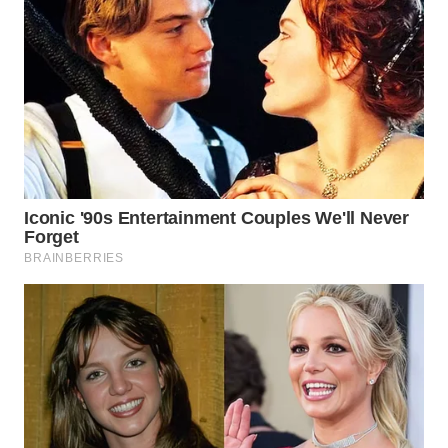
WN
LABUANBAJO
WN
BORNEO
Wahana
Media
Group
WAHANA
NEWS
WAHANA
TANI
WAHANA
ADVOKAT