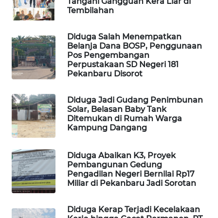
Tangani Gangguan Kera Liar di
WAHANA
Tembilahan
OTOMOTIF
Diduga Salah Menempatkan
WAHANA
Belanja Dana BOSP, Penggunaan
HEALTH
Pos Pengembangan
Perpustakaan SD Negeri 181
Pekanbaru Disorot
WAHANA
DESA
WISATA
Diduga Jadi Gudang Penimbunan
Solar, Belasan Baby Tank
Ditemukan di Rumah Warga
LAPAK
Kampung Dangang
WAHANA
Diduga Abaikan K3, Proyek
Wahana
Pembangunan Gedung
Network
Pengadilan Negeri Bernilai Rp17
Miliar di Pekanbaru Jadi Sorotan
KONSUMEN
LISTRIK
Diduga Kerap Terjadi Kecelakaan