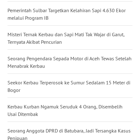
WN
Pemerintah Sulbar Targetkan Kelahiran Sapi 4.630 Ekor
LAMPUNG
melalui Program IB
WN
JATENG
Misteri Ternak Kerbau dan Sapi Mati Tak Wajar di Garut,
Ternyata Akibat Pencurian
WN
NUSANTARA
Seorang Pengendara Sepada Motor di Aceh Tewas Setelah
Menabrak Kerbau
WN
JOGJA
Seekor Kerbau Terperosok ke Sumur Sedalam 15 Meter di
Bogor
WN
JATIM
Kerbau Kurban Ngamuk Seruduk 4 Orang, Disembelih
Usai Ditembak
WN
BALI
Seorang Anggota DPRD di Batubara, Jadi Tersangka Kasus
Penipuan