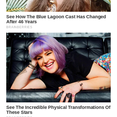
WN
SUKABUMI
WN
PURWAKARTA
WN
PRIANGAN
TIMUR
WN
SEMARANG
WN
SOLO
WN
BOROBUDUR