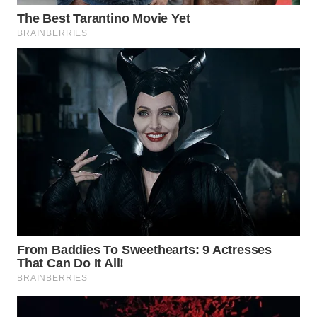
WN
KARAWANG
WN
BEKASI
WN
BOGOR
WN
DEPOK
WN
TAPANULI
UTARA
WN
SAMOSIR