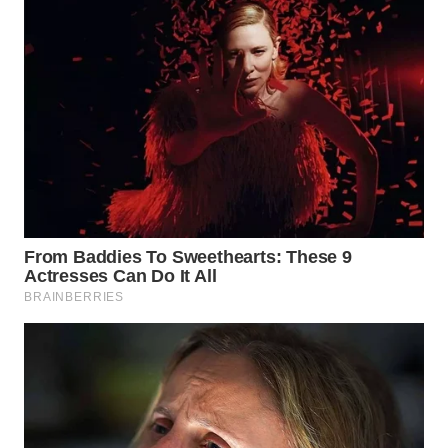
WN
PADANG
LAWAS
WN
SUMEDANG
WN
CIANJUR
WN
KEPULAUAN
SERIBU
WN
TANGERANG