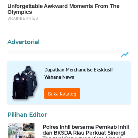
WAHANANEWS
CO ID
WAHANANEWS
NET
Advertorial
WAHANA
SPORT
Dapatkan Merchandise Eksklusif
WAHANA
Wahana News
UMKM
Buka Katalog
WAHANA
SELEB
Pilihan Editor
WAHANA
PERSONA
Polres Inhil bersama Pemkab Inhil
dan BKSDA Riau Perkuat Sinergi