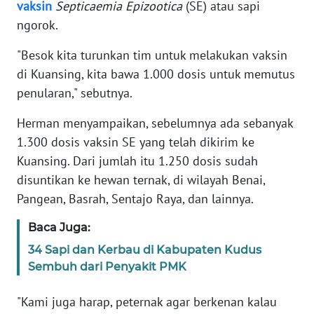
WN
vaksin
Septicaemia Epizootica
(SE) atau sapi
JAKARTA
ngorok.
"Besok kita turunkan tim untuk melakukan vaksin
WN
JABAR
di Kuansing, kita bawa 1.000 dosis untuk memutus
penularan," sebutnya.
WN
BANTEN
Herman menyampaikan, sebelumnya ada sebanyak
1.300 dosis vaksin SE yang telah dikirim ke
WN
Kuansing. Dari jumlah itu 1.250 dosis sudah
NTT
disuntikan ke hewan ternak, di wilayah Benai,
Pangean, Basrah, Sentajo Raya, dan lainnya.
WN
KEPRI
Baca Juga:
34 Sapi dan Kerbau di Kabupaten Kudus
WN
Sembuh dari Penyakit PMK
PAPUA
"Kami juga harap, peternak agar berkenan kalau
WN