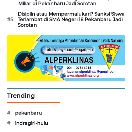
Miliar di Pekanbaru Jadi Sorotan
SITUNGIR
NEWS
Disiplin atau Mempermalukan? Sanksi Siswa
#5
Terlambat di SMA Negeri 18 Pekanbaru Jadi
Sorotan
SIDIKALANG
NEWS
SIBARAGAS
NEWS
METRO
SIANTAR
NEWS
Trending
METRO
MEDAN
NEWS
#
pekanbaru
#
indragiri-hulu
METRO
JAKARTA