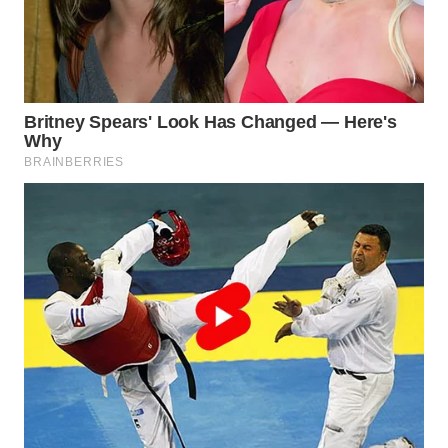
WAHANA
INFRASTRUKTUR
WAHANA
KONSUMEN
WAHANA
LISTRIK
WAHANA
TRAVEL
WAHANA
TV
WAHANANEWS
ID