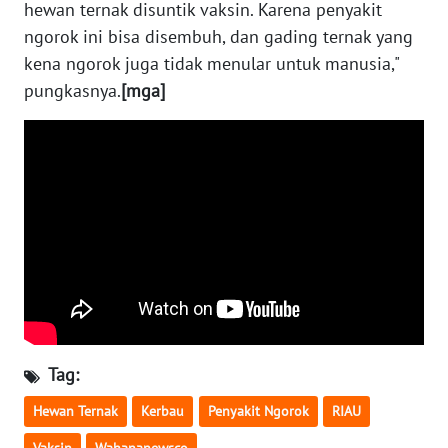
hewan ternak disuntik vaksin. Karena penyakit
PAPUA
ngorok ini bisa disembuh, dan gading ternak yang
BARAT
kena ngorok juga tidak menular untuk manusia,"
pungkasnya.
[mga]
WN
RIAU
WN
SERAMBI
WN
JAMBI
WN
SULTRA
Tag:
WN
NTB
Hewan Ternak
Kerbau
Penyakit Ngorok
RIAU
Vaksin
Wahananewsco