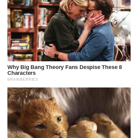
WN
NIAS
WN
LANGKAT
WN
TAPANULI
SELATAN
WN
TANJUNG
LESUNG
WN
KARO
WN