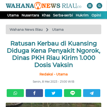
Utama
Nusantara
Khas
Serba-serbi
Hukrim
Opini
P
WAHANA
Tutup
TV
Wahana News Riau
Utama
UTAMA
Ratusan Kerbau di Kuansing
Diduga Kena Penyakit Ngorok,
NUSANTARA
Dinas PKH Riau Kirim 1.000
Dosis Vaksin
KHAS
Redaksi - Utama
Senin, 8 Mei 2023 - 21:00 WIB
SERBA-
SERBI
HUKRIM