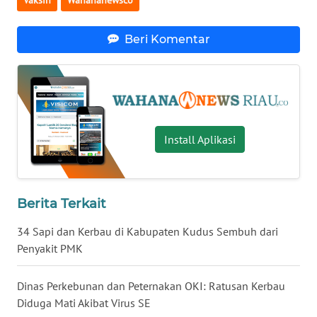
WN
SULTENG
Beri Komentar
WN
SULBAR
WN
BABEL
Install Aplikasi
WN
SUMBAR
Berita Terkait
WN
34 Sapi dan Kerbau di Kabupaten Kudus Sembuh dari
SUMSEL
Penyakit PMK
WN
Dinas Perkebunan dan Peternakan OKI: Ratusan Kerbau
BENGKULU
Diduga Mati Akibat Virus SE