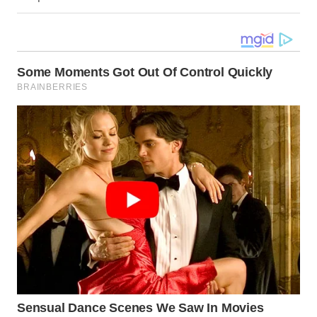
WN
KALBAR
WN
KALTENG
WN
KALTARA
WN
KALSEL
WN
KALTIM
WN
SULSEL