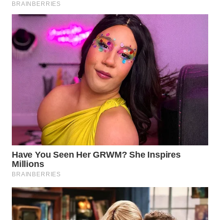
WN
GORONTALO
WN
SULUT
WN
MALUKU
WN
MALUT
WN
DAIRI
WN
DANAU
TOBA