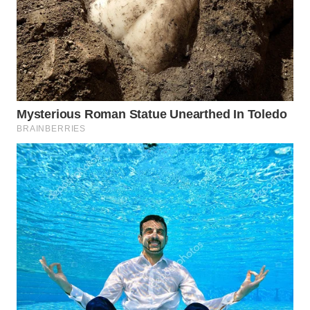
WN
BINJAI
WN
CIREBON
WN
INDRAMAYU
WN
KUNINGAN
WN
MAJALENGKA
WN
SUBANG