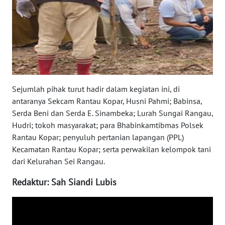
WN
SULTENG
WN
SULBAR
WN
Sejumlah pihak turut hadir dalam kegiatan ini, di
BABEL
antaranya Sekcam Rantau Kopar, Husni Pahmi; Babinsa,
Serda Beni dan Serda E. Sinambeka; Lurah Sungai Rangau,
WN
Hudri; tokoh masyarakat; para Bhabinkamtibmas Polsek
SUMBAR
Rantau Kopar; penyuluh pertanian lapangan (PPL)
Kecamatan Rantau Kopar; serta perwakilan kelompok tani
WN
dari Kelurahan Sei Rangau.
SUMSEL
Redaktur: Sah Siandi Lubis
WN
BENGKULU