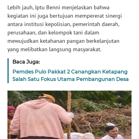
PAPUA
Lebih jauh, Iptu Benni menjelaskan bahwa
BARAT
kegiatan ini juga bertujuan mempererat sinergi
antara institusi kepolisian, pemerintah daerah,
WN
perusahaan, dan kelompok tani dalam
RIAU
mewujudkan ketahanan pangan berkelanjutan
yang melibatkan langsung masyarakat.
WN
SERAMBI
Baca Juga:
Pemdes Pulo Pakkat 2 Canangkan Ketapang
WN
Salah Satu Fokus Utama Pembangunan Desa
JAMBI
WN
SULTRA
WN
NTB