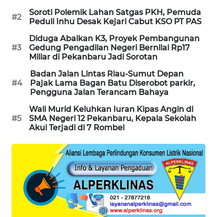
SITUNGIR
Soroti Polemik Lahan Satgas PKH, Pemuda
#2
NEWS
Peduli Inhu Desak Kejari Cabut KSO PT PAS
Diduga Abaikan K3, Proyek Pembangunan
SIDIKALANG
#3
Gedung Pengadilan Negeri Bernilai Rp17
NEWS
Miliar di Pekanbaru Jadi Sorotan
Badan Jalan Lintas Riau-Sumut Depan
SIBARAGAS
#4
Pajak Lama Bagan Batu Diserobot parkir,
NEWS
Pengguna Jalan Terancam Bahaya
Wali Murid Keluhkan Iuran Kipas Angin di
METRO
#5
SMA Negeri 12 Pekanbaru, Kepala Sekolah
SIANTAR
Akui Terjadi di 7 Rombel
NEWS
METRO
MEDAN
NEWS
METRO
JAKARTA