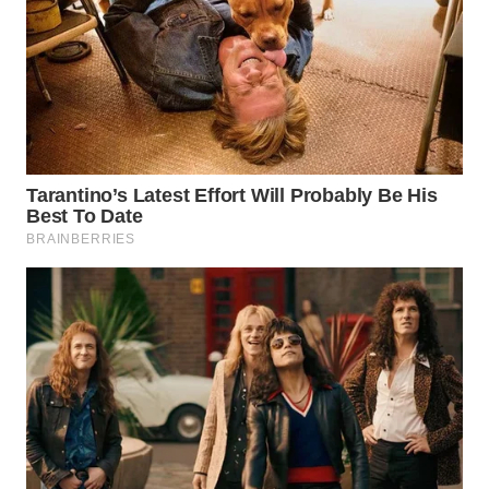
WN
MADURA
WN
SURABAYA
WN
NATUNA
WN
BINTAN
WN
MANDALIKA
WN
LIKUPANG