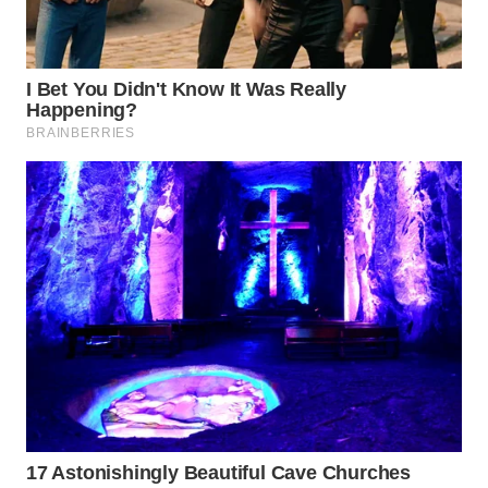
WN
LABUANBAJO
WN
BORNEO
Wahana
Media
Group
WAHANA
NEWS
WAHANA
TANI
WAHANA
ADVOKAT