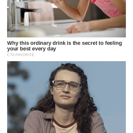
SIMALUNGUN
WN
LABUHANBATU
WN
TAPANULI
TENGAH
WN DELI
SERDANG
WN
TEBING
TINGGI
WN
PAKPAK