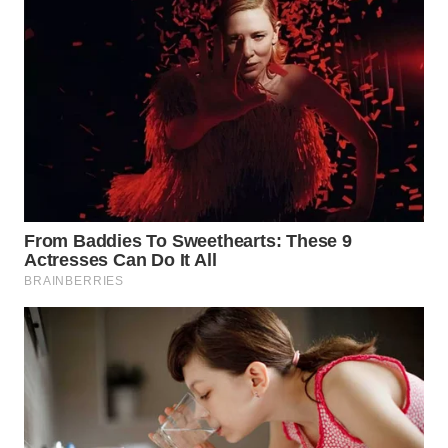
WN
NIAS
WN
LANGKAT
WN
TAPANULI
SELATAN
WN
TANJUNG
LESUNG
WN
KARO
WN