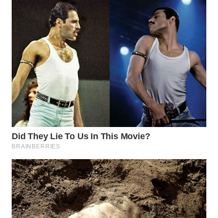
WN
PADANG
LAWAS
WN
SUMEDANG
WN
CIANJUR
WN
KEPULAUAN
SERIBU
WN
TANGERANG