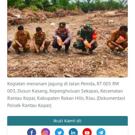
OPINI
PERISTIWA
Informasi
INDEKS
BERITA
KONTAK
Kegiatan menanam jagung di Jalan Pemda, RT 005 RW
KAMI
003, Dusun Kasang, Kepenghuluan Sekapas, Kecamatan
Rantau Kopar, Kabupaten Rokan Hilir, Riau. (Dokumentasi
INFO
Polsek Rantau Kopar)
IKLAN
Ikuti Kami di:
TENTANG
KAMI