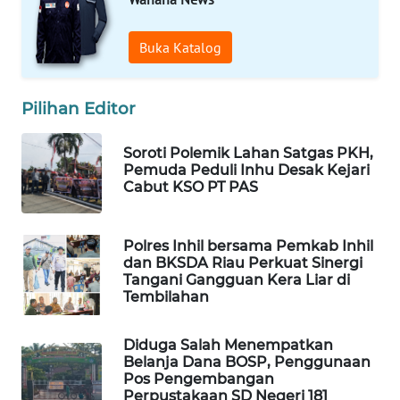
WAHANA
OTOMOTIF
Buka Katalog
WAHANA
HEALTH
Pilihan Editor
WAHANA
Soroti Polemik Lahan Satgas PKH,
DESA
Pemuda Peduli Inhu Desak Kejari
WISATA
Cabut KSO PT PAS
LAPAK
WAHANA
Polres Inhil bersama Pemkab Inhil
dan BKSDA Riau Perkuat Sinergi
Tangani Gangguan Kera Liar di
Wahana
Tembilahan
Network
Diduga Salah Menempatkan
KONSUMEN
Belanja Dana BOSP, Penggunaan
LISTRIK
Pos Pengembangan
Perpustakaan SD Negeri 181