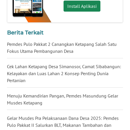
WN
Install Aplikasi
KALBAR
WN
KALTENG
Berita Terkait
Pemdes Pulo Pakkat 2 Canangkan Ketapang Salah Satu
WN
Fokus Utama Pembangunan Desa
KALTARA
Cek Lahan Ketapang Desa Simanosor, Camat Sibabangun:
WN
KALSEL
Kelayakan dan Luas Lahan 2 Konsep Penting Dunia
Pertanian
WN
KALTIM
Menuju Kemandirian Pangan, Pemdes Masundung Gelar
Musdes Ketapang
WN
SULSEL
Gelar Musdes Pra Pelaksanaan Dana Desa 2025: Pemdes
Pulo Pakkat II Salurkan BLT, Makanan Tambahan dan