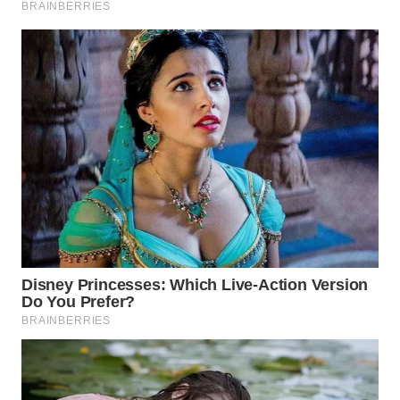
WAHANA
INFRASTRUKTUR
WAHANA
KONSUMEN
WAHANA
LISTRIK
WAHANA
TRAVEL
WAHANA
TV
WAHANANEWS
ID