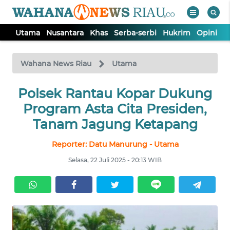
Utama
Nusantara
Khas
Serba-serbi
Hukrim
Opini
P
WAHANA
Tutup
TV
Wahana News Riau
Utama
UTAMA
Polsek Rantau Kopar Dukung
Program Asta Cita Presiden,
NUSANTARA
Tanam Jagung Ketapang
Reporter: Datu Manurung - Utama
KHAS
Selasa, 22 Juli 2025 - 20:13 WIB
SERBA-
SERBI
HUKRIM