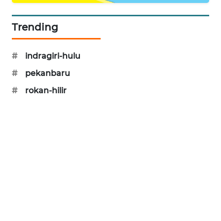
NEWS
Trending
KRT
NEWS
#
indragiri-hulu
KARING
#
pekanbaru
NEWS
#
rokan-hilir
JURNAL
MARITIM
HUMBANG
NEWS
GARONGGANG
NEWS
FISUELRI