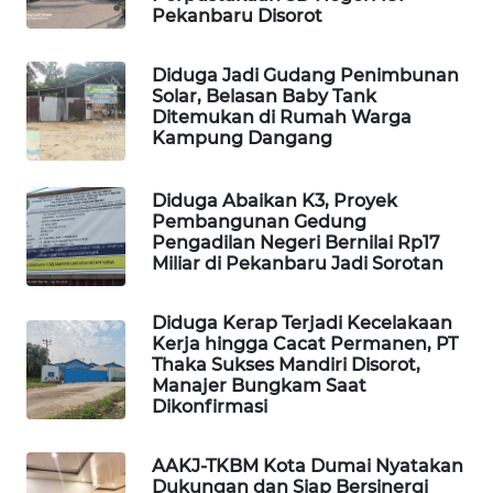
Pekanbaru Disorot
MASYARAKAT
KELISTRIKAN
Diduga Jadi Gudang Penimbunan
Solar, Belasan Baby Tank
WALINKI
Ditemukan di Rumah Warga
ID
Kampung Dangang
MAWAKA
Diduga Abaikan K3, Proyek
ID
Pembangunan Gedung
Pengadilan Negeri Bernilai Rp17
Miliar di Pekanbaru Jadi Sorotan
MARTABAT
NET
Diduga Kerap Terjadi Kecelakaan
Kerja hingga Cacat Permanen, PT
PLN
Thaka Sukses Mandiri Disorot,
WATCH
Manajer Bungkam Saat
Dikonfirmasi
MKLI
AAKJ-TKBM Kota Dumai Nyatakan
Dukungan dan Siap Bersinergi
LPKKI