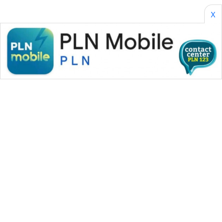
X
WAHANA MEDIA GROUP
|
|
|
WAHANA NEWS co
WAHANA TANI
WAHANA ADVOKAT
|
|
WAHANA INFRASTRUKTUR
WAHANA KONSUMEN