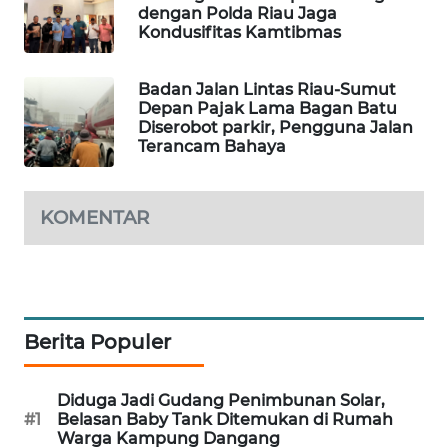
dengan Polda Riau Jaga
Kondusifitas Kamtibmas
LKKI
Badan Jalan Lintas Riau-Sumut
KOPEKLIN
Depan Pajak Lama Bagan Batu
Diserobot parkir, Pengguna Jalan
Terancam Bahaya
PORTAL
KONSUMEN
KOMENTAR
FORWAMKI
ALPERKLINAS
FORJASIDA
Berita Populer
TAMBANG
Diduga Jadi Gudang Penimbunan Solar,
NEWS
#1
Belasan Baby Tank Ditemukan di Rumah
Warga Kampung Dangang