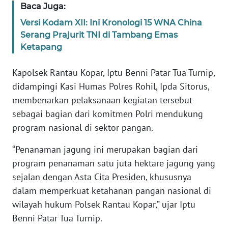
WN
Baca Juga:
JAKARTA
Versi Kodam XII: Ini Kronologi 15 WNA China
Serang Prajurit TNI di Tambang Emas
WN
Ketapang
JABAR
Kapolsek Rantau Kopar, Iptu Benni Patar Tua Turnip,
WN
didampingi Kasi Humas Polres Rohil, Ipda Sitorus,
BANTEN
membenarkan pelaksanaan kegiatan tersebut
sebagai bagian dari komitmen Polri mendukung
WN
NTT
program nasional di sektor pangan.
“Penanaman jagung ini merupakan bagian dari
WN
program penanaman satu juta hektare jagung yang
KEPRI
sejalan dengan Asta Cita Presiden, khususnya
dalam memperkuat ketahanan pangan nasional di
WN
PAPUA
wilayah hukum Polsek Rantau Kopar,” ujar Iptu
Benni Patar Tua Turnip.
WN