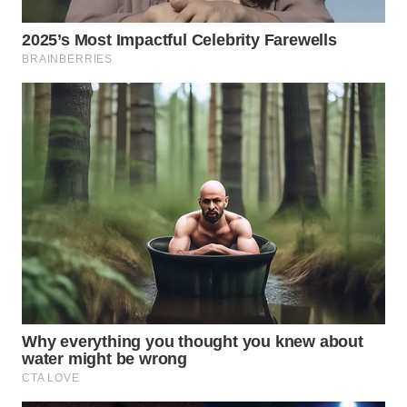
WN
KARAWANG
WN
BEKASI
WN
BOGOR
WN
DEPOK
WN
TAPANULI
UTARA
WN
SAMOSIR