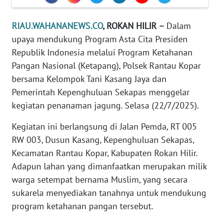
PEDOMAN
RIAU.WAHANANEWS.CO
, ROKAN HILIR –
Dalam
MEDIA
SIBER
upaya mendukung Program Asta Cita Presiden
Republik Indonesia melalui Program Ketahanan
REDAKSI
Pangan Nasional (Ketapang), Polsek Rantau Kopar
bersama Kelompok Tani Kasang Jaya dan
KARIR
Pemerintah Kepenghuluan Sekapas menggelar
kegiatan penanaman jagung. Selasa (22/7/2025).
DISCLAIMER
Kegiatan ini berlangsung di Jalan Pemda, RT 005
RW 003, Dusun Kasang, Kepenghuluan Sekapas,
Wahana
News
Kecamatan Rantau Kopar, Kabupaten Rokan Hilir.
Regional
Adapun lahan yang dimanfaatkan merupakan milik
warga setempat bernama Muslim, yang secara
WN
sukarela menyediakan tanahnya untuk mendukung
SUMUT
program ketahanan pangan tersebut.