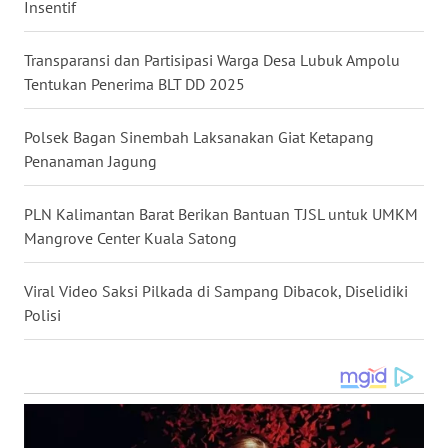
WN
Insentif
GORONTALO
Transparansi dan Partisipasi Warga Desa Lubuk Ampolu
WN
Tentukan Penerima BLT DD 2025
SULUT
Polsek Bagan Sinembah Laksanakan Giat Ketapang
WN
Penanaman Jagung
MALUKU
PLN Kalimantan Barat Berikan Bantuan TJSL untuk UMKM
WN
Mangrove Center Kuala Satong
MALUT
Viral Video Saksi Pilkada di Sampang Dibacok, Diselidiki
WN
Polisi
DAIRI
WN
DANAU
TOBA