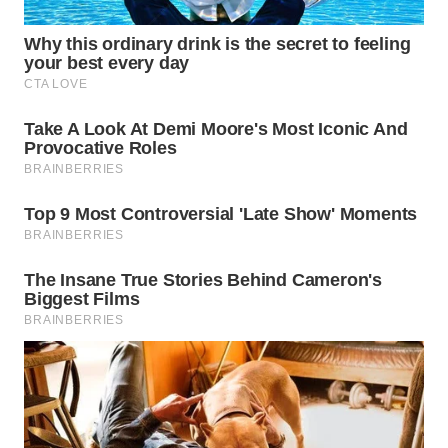
WN
SUKABUMI
WN
PURWAKARTA
WN
PRIANGAN
TIMUR
WN
SEMARANG
WN
SOLO
WN
BOROBUDUR