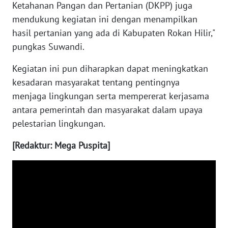
Ketahanan Pangan dan Pertanian (DKPP) juga
PAPUA
mendukung kegiatan ini dengan menampilkan
BARAT
hasil pertanian yang ada di Kabupaten Rokan Hilir,"
pungkas Suwandi.
WN
RIAU
Kegiatan ini pun diharapkan dapat meningkatkan
kesadaran masyarakat tentang pentingnya
WN
menjaga lingkungan serta mempererat kerjasama
SERAMBI
antara pemerintah dan masyarakat dalam upaya
pelestarian lingkungan.
WN
JAMBI
[Redaktur: Mega Puspita]
WN
SULTRA
WN
NTB