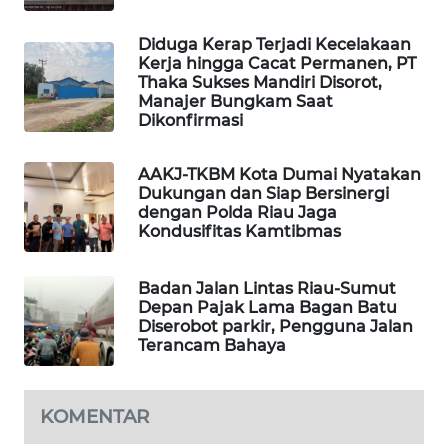
MASYARAKAT
KELISTRIKAN
Diduga Kerap Terjadi Kecelakaan
Kerja hingga Cacat Permanen, PT
Thaka Sukses Mandiri Disorot,
WALINKI
Manajer Bungkam Saat
ID
Dikonfirmasi
MAWAKA
AAKJ-TKBM Kota Dumai Nyatakan
ID
Dukungan dan Siap Bersinergi
dengan Polda Riau Jaga
Kondusifitas Kamtibmas
MARTABAT
NET
Badan Jalan Lintas Riau-Sumut
Depan Pajak Lama Bagan Batu
PLN
Diserobot parkir, Pengguna Jalan
WATCH
Terancam Bahaya
MKLI
KOMENTAR
LPKKI