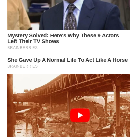
WN
MADURA
WN
SURABAYA
WN
NATUNA
WN
BINTAN
WN
MANDALIKA
WN
LIKUPANG