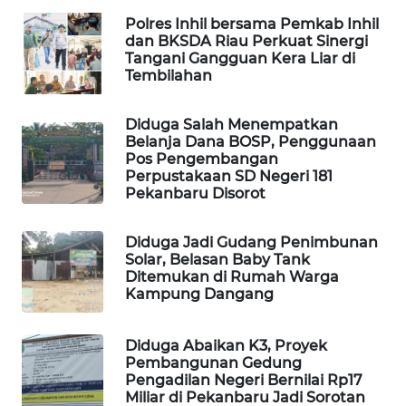
WAHANA
Polres Inhil bersama Pemkab Inhil
OTOMOTIF
dan BKSDA Riau Perkuat Sinergi
Tangani Gangguan Kera Liar di
WAHANA
Tembilahan
HEALTH
Diduga Salah Menempatkan
WAHANA
Belanja Dana BOSP, Penggunaan
Pos Pengembangan
DESA
Perpustakaan SD Negeri 181
WISATA
Pekanbaru Disorot
LAPAK
Diduga Jadi Gudang Penimbunan
WAHANA
Solar, Belasan Baby Tank
Ditemukan di Rumah Warga
Wahana
Kampung Dangang
Network
Diduga Abaikan K3, Proyek
KONSUMEN
Pembangunan Gedung
LISTRIK
Pengadilan Negeri Bernilai Rp17
Miliar di Pekanbaru Jadi Sorotan