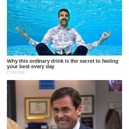
WN
SUKABUMI
WN
PURWAKARTA
WN
PRIANGAN
TIMUR
WN
SEMARANG
WN
SOLO
WN
BOROBUDUR