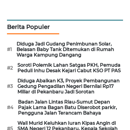
LKKI
Berita Populer
KOPEKLIN
Diduga Jadi Gudang Penimbunan Solar,
PORTAL
#1
Belasan Baby Tank Ditemukan di Rumah
KONSUMEN
Warga Kampung Dangang
Soroti Polemik Lahan Satgas PKH, Pemuda
FORWAMKI
#2
Peduli Inhu Desak Kejari Cabut KSO PT PAS
Diduga Abaikan K3, Proyek Pembangunan
ALPERKLINAS
#3
Gedung Pengadilan Negeri Bernilai Rp17
Miliar di Pekanbaru Jadi Sorotan
FORJASIDA
Badan Jalan Lintas Riau-Sumut Depan
#4
Pajak Lama Bagan Batu Diserobot parkir,
TAMBANG
Pengguna Jalan Terancam Bahaya
NEWS
Wali Murid Keluhkan Iuran Kipas Angin di
#5
SMA Negeri 12 Pekanbaru, Kepala Sekolah