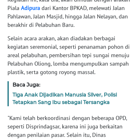
WN
Piala
Adipura
dari Kantor BPKAD, melewati Jalan
JAKARTA
Pahlawan, Jalan Masjid, hingga Jalan Nelayan, dan
WN
berakhir di Pelabuhan Baru.
JABAR
Selain acara arakan, akan diadakan berbagai
kegiatan seremonial, seperti penanaman pohon di
WN
BANTEN
areal pelabuhan, pembersihan tepi sungai menuju
Pelabuhan Oliong, lomba mengumpulkan sampah
WN
plastik, serta gotong royong massal.
NTT
Baca Juga:
WN
Tiga Anak Dijadikan Manusia Silver, Polisi
KEPRI
Tetapkan Sang Ibu sebagai Tersangka
WN
"Kami telah berkoordinasi dengan beberapa OPD,
PAPUA
seperti Disprindagsar, karena ini juga berkaitan
dengan penilaian pasar. Selain itu, Dinas
WN