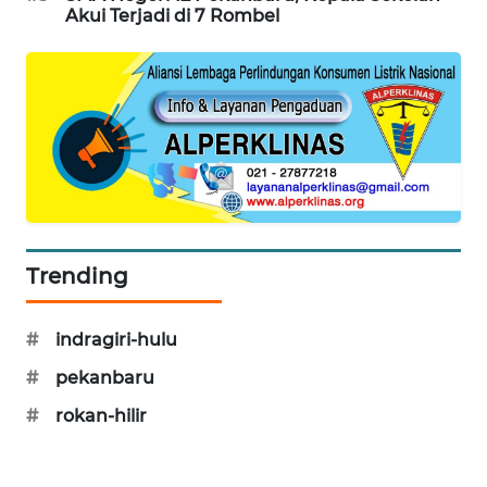
SITUNGIR
Akui Terjadi di 7 Rombel
NEWS
SIDIKALANG
NEWS
SIBARAGAS
NEWS
METRO
Trending
SIANTAR
NEWS
#
indragiri-hulu
METRO
#
pekanbaru
MEDAN
NEWS
#
rokan-hilir
METRO
JAKARTA