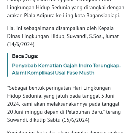
Lingkungan Hidup Sedunia yang dirangkai dengan
PEDOMAN
arakan Piala Adipura keliling kota Bagansiapiapi.
MEDIA
SIBER
Hal ini sebagaimana disampaikan oleh Kepala
Dinas Lingkungan Hidup, Suwandi, S.Sos., Jumat
REDAKSI
(14/6/2024).
KARIR
Baca Juga:
Penyebab Kematian Gajah Indro Terungkap,
DISCLAIMER
Alami Komplikasi Usai Fase Musth
Wahana
"Sebagai bentuk peringatan Hari Lingkungan
News
Hidup Sedunia, yang jatuh pada tanggal 5 Juni
Regional
2024, kami akan melaksanakannya pada tanggal
20 Juni minggu depan di Pelabuhan Baru," terang
WN
SUMUT
Suwandi, dikutip Sabtu (15/6/2024).
Kegiatan ini, kata dia, akan dimulai dengan arakan