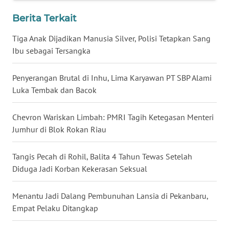
WN
Berita Terkait
LAMPUNG
Tiga Anak Dijadikan Manusia Silver, Polisi Tetapkan Sang
WN
Ibu sebagai Tersangka
JATENG
Penyerangan Brutal di Inhu, Lima Karyawan PT SBP Alami
WN
Luka Tembak dan Bacok
NUSANTARA
Chevron Wariskan Limbah: PMRI Tagih Ketegasan Menteri
WN
Jumhur di Blok Rokan Riau
JOGJA
Tangis Pecah di Rohil, Balita 4 Tahun Tewas Setelah
WN
Diduga Jadi Korban Kekerasan Seksual
JATIM
Menantu Jadi Dalang Pembunuhan Lansia di Pekanbaru,
WN
BALI
Empat Pelaku Ditangkap