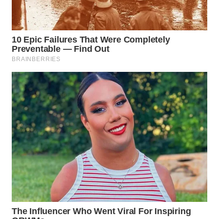
WN
LABUANBAJO
WN
BORNEO
Wahana
Media
Group
WAHANA
NEWS
WAHANA
TANI
WAHANA
ADVOKAT