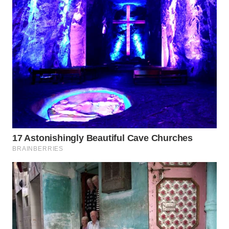
SIMALUNGUN
WN
LABUHANBATU
WN
TAPANULI
TENGAH
WN DELI
SERDANG
WN
TEBING
TINGGI
WN
PAKPAK