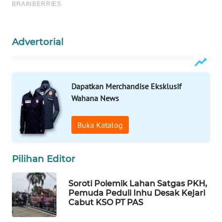
WAHANANEWS
CO ID
Advertorial
WAHANANEWS
NET
WAHANA
Dapatkan Merchandise Eksklusif
SPORT
Wahana News
WAHANA
Buka Katalog
UMKM
WAHANA
Pilihan Editor
SELEB
Soroti Polemik Lahan Satgas PKH,
WAHANA
Pemuda Peduli Inhu Desak Kejari
PERSONA
Cabut KSO PT PAS