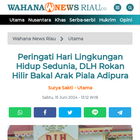
Utama
Nusantara
Khas
Serba-serbi
Hukrim
Opini
P
WAHANA
Tutup
TV
Wahana News Riau
Utama
UTAMA
Peringati Hari Lingkungan
Hidup Sedunia, DLH Rokan
NUSANTARA
Hilir Bakal Arak Piala Adipura
Surya Sakti - Utama
KHAS
Sabtu, 15 Juni 2024 - 13:12 WIB
SERBA-
SERBI
HUKRIM