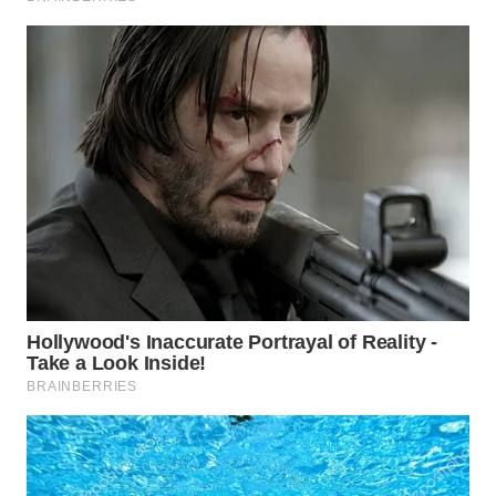
WN
BINJAI
WN
CIREBON
WN
INDRAMAYU
WN
KUNINGAN
WN
MAJALENGKA
WN
SUBANG