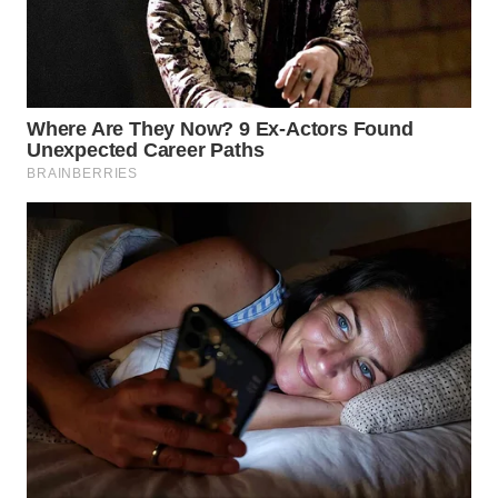
WN
GORONTALO
WN
SULUT
WN
MALUKU
WN
MALUT
WN
DAIRI
WN
DANAU
TOBA