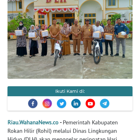
OPINI
PERISTIWA
Informasi
INDEKS
BERITA
KONTAK
KAMI
Ikuti Kami di:
INFO
IKLAN
Riau.WahanaNews.co
-
Pemerintah Kabupaten
TENTANG
Rokan Hilir (Rohil) melalui Dinas Lingkungan
KAMI
Hidup (DLH) akan menggelar peringatan Hari