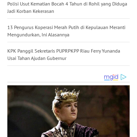
WN
Polisi Usut Kematian Bocah 4 Tahun di Rohil yang Diduga
KALBAR
Jadi Korban Kekerasan
WN
13 Pengurus Koperasi Merah Putih di Kepulauan Meranti
KALTENG
Mengundurkan, Ini Alasannya
WN
KPK Panggil Sekretaris PUPRPKPP Riau Ferry Yunanda
KALTARA
Usai Tahan Ajudan Gubernur
WN
KALSEL
WN
KALTIM
WN
SULSEL