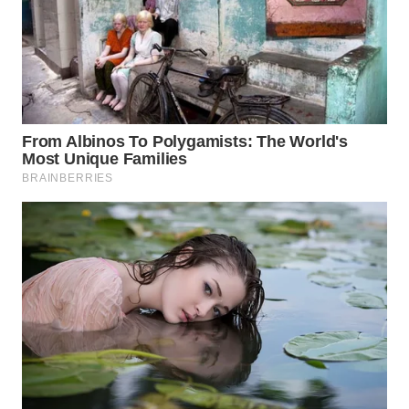
WN
KARAWANG
WN
BEKASI
WN
BOGOR
WN
DEPOK
WN
TAPANULI
UTARA
WN
SAMOSIR