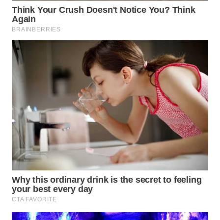
WN
NIAS
WN
LANGKAT
WN
TAPANULI
SELATAN
WN
TANJUNG
LESUNG
WN
KARO
WN