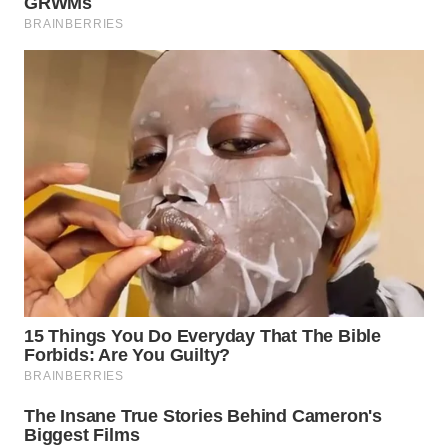
WAHANA
INFRASTRUKTUR
WAHANA
KONSUMEN
WAHANA
LISTRIK
WAHANA
TRAVEL
WAHANA
TV
WAHANANEWS
ID