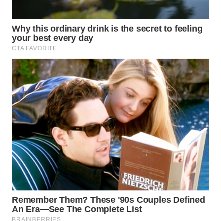
WN
PADANG
LAWAS
WN
SUMEDANG
WN
CIANJUR
WN
KEPULAUAN
SERIBU
WN
TANGERANG