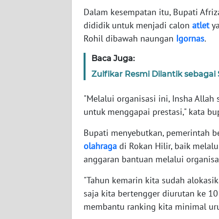
Dalam kesempatan itu, Bupati Afriza
WN
dididik untuk menjadi calon
atlet
ya
JABAR
Rohil dibawah naungan
Igornas
.
Baca Juga:
WN
BANTEN
Zulfikar Resmi Dilantik sebag
WN
"Melalui organisasi ini, Insha All
NTT
untuk menggapai prestasi," kata bup
WN
Bupati menyebutkan, pemerintah b
KEPRI
olahraga
di Rokan Hilir, baik mela
anggaran bantuan melalui organisa
WN
PAPUA
"Tahun kemarin kita sudah alokasik
saja kita bertengger diurutan ke 10
WN
membantu ranking kita minimal urut
PAPUA