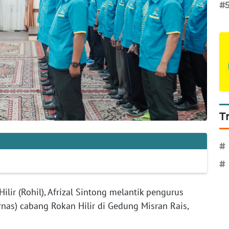
#
T
#
#
ilir (Rohil), Afrizal Sintong melantik pengurus
rnas) cabang Rokan Hilir di Gedung Misran Rais,