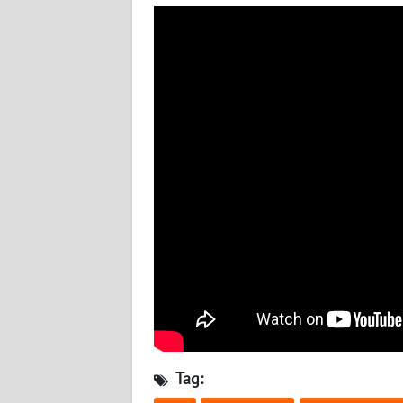
SULTENG
WN
SULBAR
WN
BABEL
WN
SUMBAR
WN
SUMSEL
WN
BENGKULU
Tag:
WN