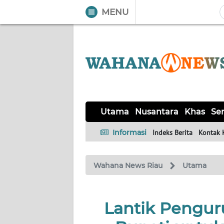
MENU
WAHANA
Tutup
TV
UTAMA
NUSANTARA
Utama
Nusantara
Khas
Ser
KHAS
Informasi
Indeks Berita
Kontak 
SERBA-
Wahana News Riau
Utama
SERBI
HUKRIM
Lantik Penguru