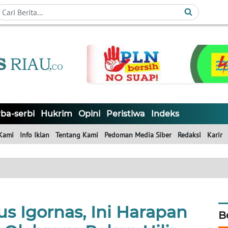
ba-serbi
Hukrim
Opini
Peristiwa
Indeks
Kami
Info Iklan
Tentang Kami
Pedoman Media Siber
Redaksi
Karir
s Igornas, Ini Harapan
B