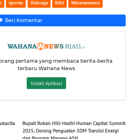
r
Igornas
Olahraga
RIAU
Wahananewsco
Beri Komentar
 orang pertama yang membaca berita-berita
terbaru Wahana News
Install Aplikasi
ukacita
Bupati Rokan Hilir Hadiri Human Capital Summit
2025, Dorong Penguatan SDM Transisi Energi
dan Program Magang ASN