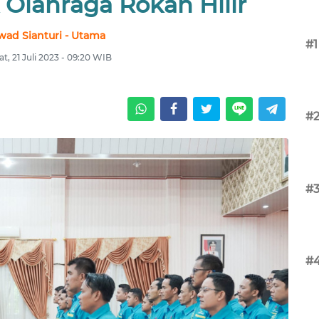
 Olahraga Rokan Hilir
wad Sianturi - Utama
#1
t, 21 Juli 2023 - 09:20 WIB
#
#
#