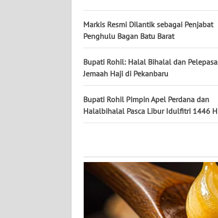
Markis Resmi Dilantik sebagai Penjabat
WN
KALTENG
Penghulu Bagan Batu Barat
WN
Bupati Rohil: Halal Bihalal dan Pelepas
KALTARA
Jemaah Haji di Pekanbaru
WN
Bupati Rohil Pimpin Apel Perdana dan
KALSEL
Halalbihalal Pasca Libur Idulfitri 1446 H
WN
KALTIM
WN
SULSEL
WN
GORONTALO