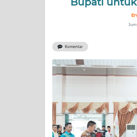
Bupati untuk
OPINI
Er
PERISTIWA
Juma
Informasi
Komentar
INDEKS
BERITA
KONTAK
KAMI
INFO
IKLAN
TENTANG
KAMI