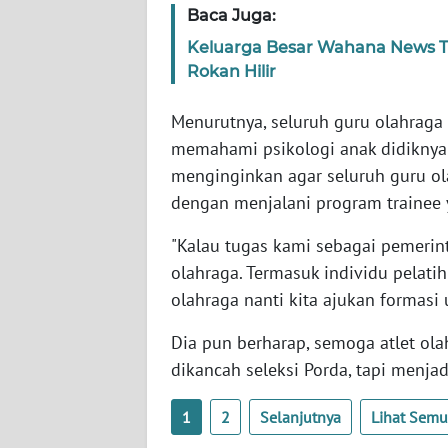
BARAT
Baca Juga:
Keluarga Besar Wahana News Tu
WN
Rokan Hilir
RIAU
Menurutnya, seluruh guru olahraga
WN
memahami psikologi anak didiknya u
SERAMBI
menginginkan agar seluruh guru 
dengan menjalani program trainee
WN
JAMBI
"Kalau tugas kami sebagai pemerin
olahraga. Termasuk individu pelatih
WN
olahraga nanti kita ajukan formasi
SULTRA
Dia pun berharap, semoga atlet ola
WN
dikancah seleksi Porda, tapi menja
NTB
1
2
Selanjutnya
Lihat Sem
WN