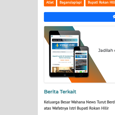
LAMPUNG
Atlet
Bagansiapiapi
Bupati Rokan Hili
WN
JATENG
WN
NUSANTARA
Jadilah
WN
JOGJA
WN
JATIM
WN
Berita Terkait
BALI
Keluarga Besar Wahana News Turut Berd
atas Wafatnya Istri Bupati Rokan Hilir
WN
KALBAR